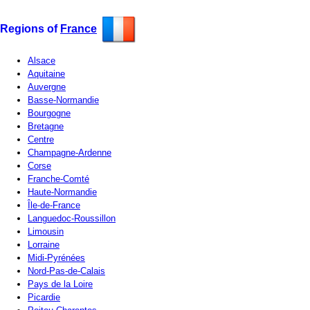
Regions of
France
Alsace
Aquitaine
Auvergne
Basse-Normandie
Bourgogne
Bretagne
Centre
Champagne-Ardenne
Corse
Franche-Comté
Haute-Normandie
Île-de-France
Languedoc-Roussillon
Limousin
Lorraine
Midi-Pyrénées
Nord-Pas-de-Calais
Pays de la Loire
Picardie