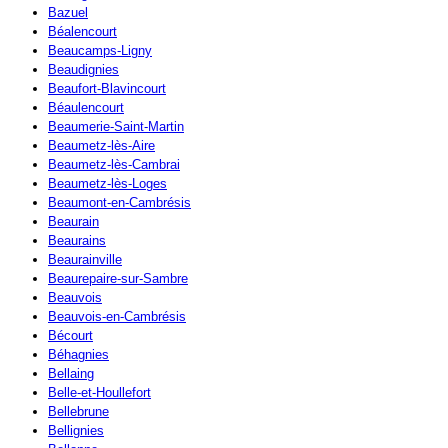
Bazuel
Béalencourt
Beaucamps-Ligny
Beaudignies
Beaufort-Blavincourt
Béaulencourt
Beaumerie-Saint-Martin
Beaumetz-lès-Aire
Beaumetz-lès-Cambrai
Beaumetz-lès-Loges
Beaumont-en-Cambrésis
Beaurain
Beaurains
Beaurainville
Beaurepaire-sur-Sambre
Beauvois
Beauvois-en-Cambrésis
Bécourt
Béhagnies
Bellaing
Belle-et-Houllefort
Bellebrune
Bellignies