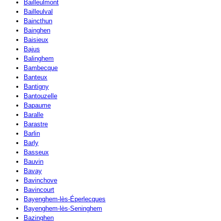
Bailleulmont
Bailleulval
Baincthun
Bainghen
Baisieux
Bajus
Balinghem
Bambecque
Banteux
Bantigny
Bantouzelle
Bapaume
Baralle
Barastre
Barlin
Barly
Basseux
Bauvin
Bavay
Bavinchove
Bavincourt
Bayenghem-lès-Éperlecques
Bayenghem-lès-Seninghem
Bazinghen