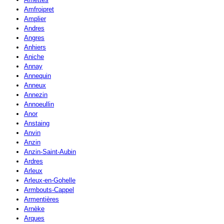
Amfroipret
Amplier
Andres
Angres
Anhiers
Aniche
Annay
Annequin
Anneux
Annezin
Annoeullin
Anor
Anstaing
Anvin
Anzin
Anzin-Saint-Aubin
Ardres
Arleux
Arleux-en-Gohelle
Armbouts-Cappel
Armentières
Arnèke
Arques