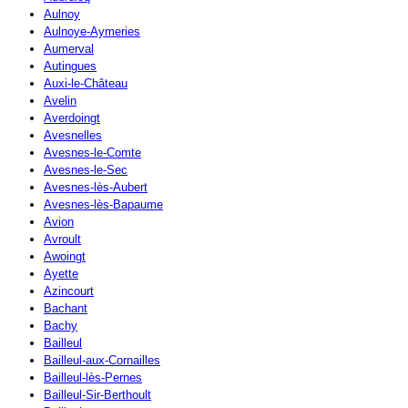
Aulnoy
Aulnoye-Aymeries
Aumerval
Autingues
Auxi-le-Château
Avelin
Averdoingt
Avesnelles
Avesnes-le-Comte
Avesnes-le-Sec
Avesnes-lès-Aubert
Avesnes-lès-Bapaume
Avion
Avroult
Awoingt
Ayette
Azincourt
Bachant
Bachy
Bailleul
Bailleul-aux-Cornailles
Bailleul-lès-Pernes
Bailleul-Sir-Berthoult