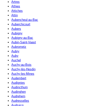
Artres
Athies
Attiches
Attin
Aubencheul-au-Bac
Auberchicourt
Aubers
Aubigny
Aubigny-au-Bac
Aubin-Saint-Vaast
Aubrometz
Aubry
Auby
Auchel
Auchy-au-Bois
Auchy-lès-Hesdin
Auchy-les-Mines
Audembert
Audignies
Audincthum
Audinghen
Audrehem
Audresselles
Audruicq