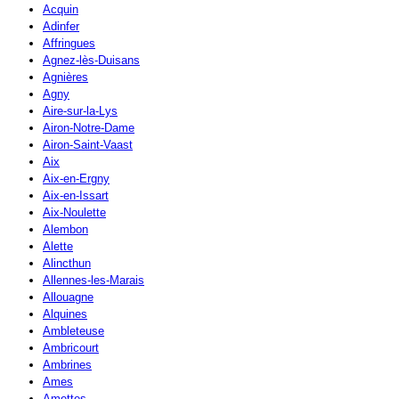
Acquin
Adinfer
Affringues
Agnez-lès-Duisans
Agnières
Agny
Aire-sur-la-Lys
Airon-Notre-Dame
Airon-Saint-Vaast
Aix
Aix-en-Ergny
Aix-en-Issart
Aix-Noulette
Alembon
Alette
Alincthun
Allennes-les-Marais
Allouagne
Alquines
Ambleteuse
Ambricourt
Ambrines
Ames
Amettes