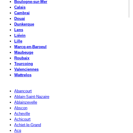
Boulogne-sur-Mer
Calais
Cambrai
Douai
Dunkerque
Lens
Liévin
Lille
Marcq-en-Baroeul
Maubeuge
Roubaix
Tourcoing
Valenciennes
Wattrelos
Abancourt
Ablain-Saint-Nazaire
Ablainzevelle
Abscon
Acheville
Achicourt
Achiet-le-Grand
Acq