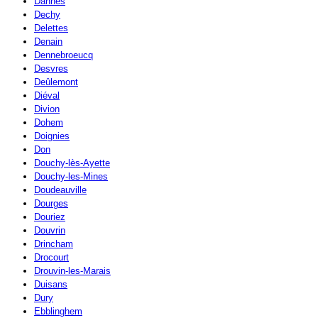
Dannes
Dechy
Delettes
Denain
Dennebroeucq
Desvres
Deûlemont
Diéval
Divion
Dohem
Doignies
Don
Douchy-lès-Ayette
Douchy-les-Mines
Doudeauville
Dourges
Douriez
Douvrin
Drincham
Drocourt
Drouvin-les-Marais
Duisans
Dury
Ebblinghem