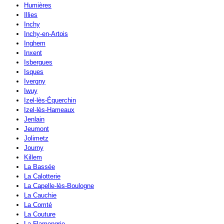
Humières
Illies
Inchy
Inchy-en-Artois
Inghem
Inxent
Isbergues
Isques
Ivergny
Iwuy
Izel-lès-Équerchin
Izel-lès-Hameaux
Jenlain
Jeumont
Jolimetz
Journy
Killem
La Bassée
La Calotterie
La Capelle-lès-Boulogne
La Cauchie
La Comté
La Couture
La Flamengrie