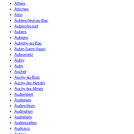
Athies
Attiches
Attin
Aubencheul-au-Bac
Auberchicourt
Aubers
Aubigny
Aubigny-au-Bac
Aubin-Saint-Vaast
Aubrometz
Aubry
Auby
Auchel
Auchy-au-Bois
Auchy-lès-Hesdin
Auchy-les-Mines
Audembert
Audignies
Audincthum
Audinghen
Audrehem
Audresselles
Audruicq