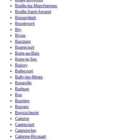
Bruille-lez-Marchiennes
Bruille-Saint-Amand
Brunembert
Brunémont
Bry
Bryas
Bucquoy
Bugnicourt
Buire-au-Bois
Buire-le-Sec
Buissy
Bullecourt
Bully-les-Mines
Buneville
Burbure
Bus
Busigny
Busnes
Buysscheure
Caëstre
Cagnicourt
Cagnoncles
Calonne-Ricouart