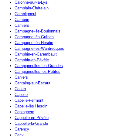
Calonne-sur-la-Lys
Camblain-Châtelain
Cambligneul
Cambrin
Camiers
Campagne-lès-Boulonnais
Campagne-lès-Guînes
Campagne-lès-Hesdin
Campagne-lès-Wardrecques
Camphin-en-Carembault
Camphin-en-Pévèle
Campigneulles-les-Grandes
Campigneulles-les-Petites
Canlers
Cantaing-sur-Escaut
Cantin
Capelle
Capelle-Fermont
Capelle-lès Hesdin
Capinghem
Cappelle-en-Pévèle
Cappelle-la-Grande
Carency
Carly