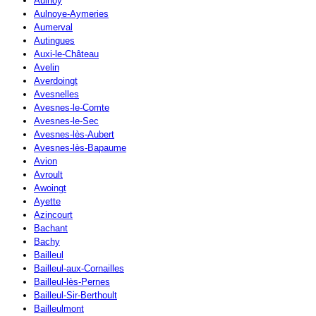
Aulnoy
Aulnoye-Aymeries
Aumerval
Autingues
Auxi-le-Château
Avelin
Averdoingt
Avesnelles
Avesnes-le-Comte
Avesnes-le-Sec
Avesnes-lès-Aubert
Avesnes-lès-Bapaume
Avion
Avroult
Awoingt
Ayette
Azincourt
Bachant
Bachy
Bailleul
Bailleul-aux-Cornailles
Bailleul-lès-Pernes
Bailleul-Sir-Berthoult
Bailleulmont