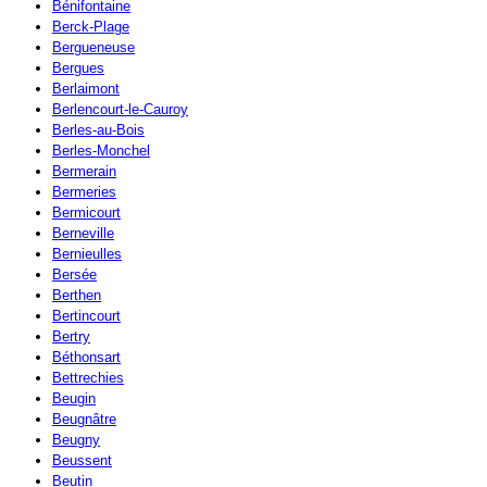
Bénifontaine
Berck-Plage
Bergueneuse
Bergues
Berlaimont
Berlencourt-le-Cauroy
Berles-au-Bois
Berles-Monchel
Bermerain
Bermeries
Bermicourt
Berneville
Bernieulles
Bersée
Berthen
Bertincourt
Bertry
Béthonsart
Bettrechies
Beugin
Beugnâtre
Beugny
Beussent
Beutin