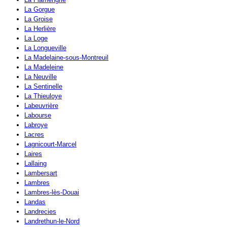
La Gorgue
La Groise
La Herlière
La Loge
La Longueville
La Madelaine-sous-Montreuil
La Madeleine
La Neuville
La Sentinelle
La Thieuloye
Labeuvrière
Labourse
Labroye
Lacres
Lagnicourt-Marcel
Laires
Lallaing
Lambersart
Lambres
Lambres-lès-Douai
Landas
Landrecies
Landrethun-le-Nord