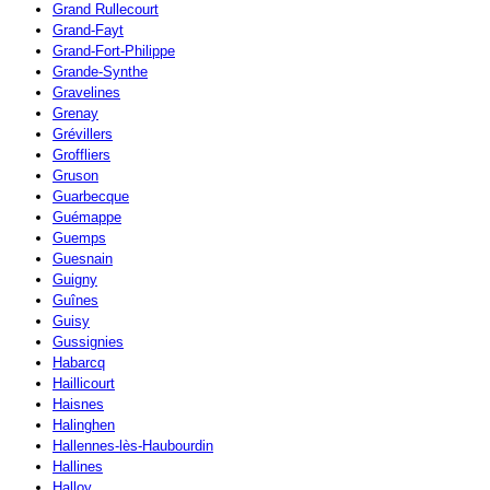
Grand Rullecourt
Grand-Fayt
Grand-Fort-Philippe
Grande-Synthe
Gravelines
Grenay
Grévillers
Groffliers
Gruson
Guarbecque
Guémappe
Guemps
Guesnain
Guigny
Guînes
Guisy
Gussignies
Habarcq
Haillicourt
Haisnes
Halinghen
Hallennes-lès-Haubourdin
Hallines
Halloy