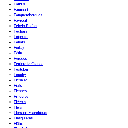
Farbus
Faumont
Fauquembergues
Favreuil
Febvin-Palfart
Féchain
Feignies
Fenain
Ferfay
Férin
Ferques
Ferrière-la-Grande
Festubert
Feuchy
Ficheux
Fiefs
Fiennes
Fillièvres
Fléchin
Flers
Flers-en-Escrebieux
Flesquières
Flêtre