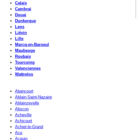
Calais
Cambrai
Douai
Dunkerque
Lens
Liévin
Lille
Marcq-en-Baroeul
Maubeuge
Roubaix
Tourcoing
Valenciennes
Wattrelos
Abancourt
Ablain-Saint-Nazaire
Ablainzevelle
Abscon
Acheville
Achicourt
Achiet-le-Grand
Acq
Acquin