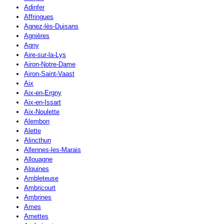
Adinfer
Affringues
Agnez-lès-Duisans
Agnières
Agny
Aire-sur-la-Lys
Airon-Notre-Dame
Airon-Saint-Vaast
Aix
Aix-en-Ergny
Aix-en-Issart
Aix-Noulette
Alembon
Alette
Alincthun
Allennes-les-Marais
Allouagne
Alquines
Ambleteuse
Ambricourt
Ambrines
Ames
Amettes