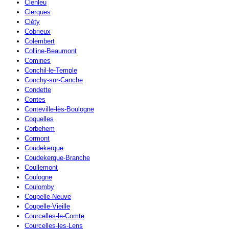
Clenleu
Clerques
Cléty
Cobrieux
Colembert
Colline-Beaumont
Comines
Conchil-le-Temple
Conchy-sur-Canche
Condette
Contes
Conteville-lès-Boulogne
Coquelles
Corbehem
Cormont
Coudekerque
Coudekerque-Branche
Coullemont
Coulogne
Coulomby
Coupelle-Neuve
Coupelle-Vieille
Courcelles-le-Comte
Courcelles-les-Lens