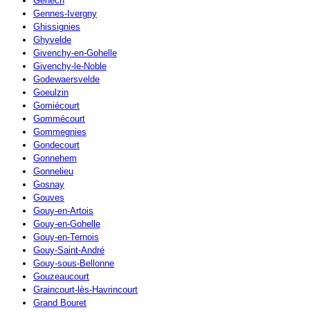
Genech
Gennes-Ivergny
Ghissignies
Ghyvelde
Givenchy-en-Gohelle
Givenchy-le-Noble
Godewaersvelde
Goeulzin
Gomiécourt
Gommécourt
Gommegnies
Gondecourt
Gonnehem
Gonnelieu
Gosnay
Gouves
Gouy-en-Artois
Gouy-en-Gohelle
Gouy-en-Ternois
Gouy-Saint-André
Gouy-sous-Bellonne
Gouzeaucourt
Graincourt-lès-Havrincourt
Grand Bouret