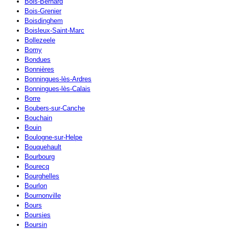
Bois-Bernard
Bois-Grenier
Boisdinghem
Boisleux-Saint-Marc
Bollezeele
Bomy
Bondues
Bonnières
Bonningues-lès-Ardres
Bonningues-lès-Calais
Borre
Boubers-sur-Canche
Bouchain
Bouin
Boulogne-sur-Helpe
Bouquehault
Bourbourg
Bourecq
Bourghelles
Bourlon
Bournonville
Bours
Boursies
Boursin