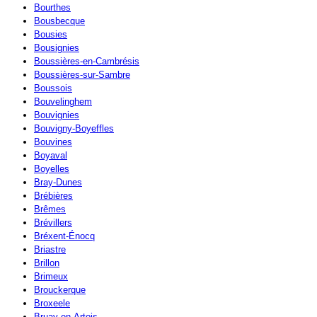
Bourthes
Bousbecque
Bousies
Bousignies
Boussières-en-Cambrésis
Boussières-sur-Sambre
Boussois
Bouvelinghem
Bouvignies
Bouvigny-Boyeffles
Bouvines
Boyaval
Boyelles
Bray-Dunes
Brébières
Brêmes
Brévillers
Bréxent-Énocq
Briastre
Brillon
Brimeux
Brouckerque
Broxeele
Bruay-en-Artois