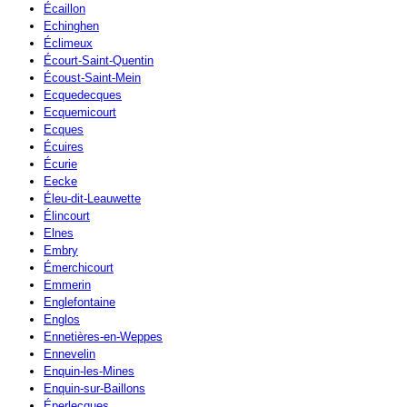
Écaillon
Echinghen
Éclimeux
Écourt-Saint-Quentin
Écoust-Saint-Mein
Ecquedecques
Ecquemicourt
Ecques
Écuires
Écurie
Eecke
Éleu-dit-Leauwette
Élincourt
Elnes
Embry
Émerchicourt
Emmerin
Englefontaine
Englos
Ennetières-en-Weppes
Ennevelin
Enquin-les-Mines
Enquin-sur-Baillons
Éperlecques