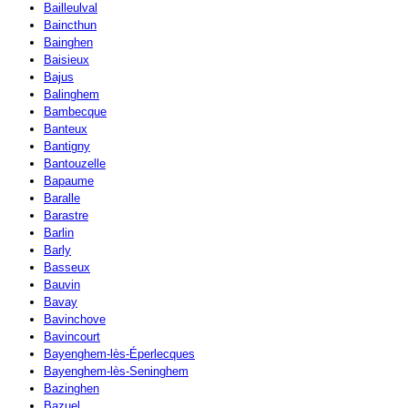
Bailleulval
Baincthun
Bainghen
Baisieux
Bajus
Balinghem
Bambecque
Banteux
Bantigny
Bantouzelle
Bapaume
Baralle
Barastre
Barlin
Barly
Basseux
Bauvin
Bavay
Bavinchove
Bavincourt
Bayenghem-lès-Éperlecques
Bayenghem-lès-Seninghem
Bazinghen
Bazuel