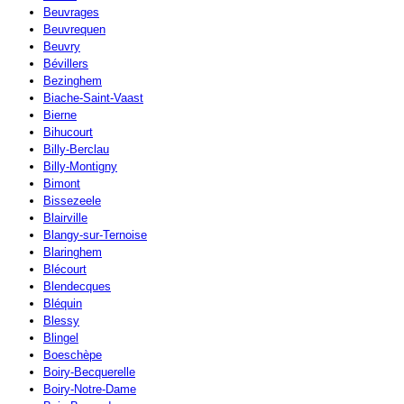
Beuvrages
Beuvrequen
Beuvry
Bévillers
Bezinghem
Biache-Saint-Vaast
Bierne
Bihucourt
Billy-Berclau
Billy-Montigny
Bimont
Bissezeele
Blairville
Blangy-sur-Ternoise
Blaringhem
Blécourt
Blendecques
Bléquin
Blessy
Blingel
Boeschèpe
Boiry-Becquerelle
Boiry-Notre-Dame