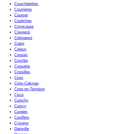
Courchelettes
Courrières
Courset
Coutiches
Coyecques
Craywick
Crémarest
Crépy
Créquy
Crespin
Crochte
Croisette
Croisilles
Croix
Croix-Caluyau
Croix-en-Ternoise
Cucq
Cuinchy
Cuincy
Curgies
Cuvillers
Cysoing
Dainville