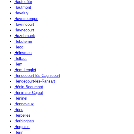
Hautecôte
Hautmont
Haveluy
Haverskerque
Havrincourt
Haynecourt
Hazebrouck
Hébuterne
Hecq
Hélesmes
Helfaut
Hem
Hem-Lenglet
Hendecourt-lès-Cagnicourt
Hendecourt-lès-Ransart
Hénin-Beaumont
Hénin-sur-Cojeul
Héninel
Henneveux
Hénu
Herbelles
Herbinghen
Hergnies
Hérin