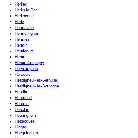
Herlies
Herlin-le-Sec
Herlincourt
Herly
Hermaville
Hermelinghen
Hermies
Hermin
Hernicourt
Herrin
Hersin-Coupigny
Hervelinghen
Herzeele
Hesdigneul-lès-Béthune
Hesdigneul-lès-Boulogne
Hesdin
Hesmond
Hestrus
Heuchin
Heuringhem
Hezecques
Hinges
Hocquinghen