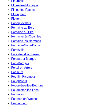
Fleurbaix
Flines-lès-Mortagne
Flines-lès-Raches
Floringhem
Floyon
Foncquevillers
Fontaine-au-Bois
Fontaine-au-Pire
Fontaine-lès-Croisilles
Fontaine-lès-Hermans
Fontaine-Notre-Dame
Forenville
Forest-en-Cambrésis
Forest-sur-Marque
Fort-Mardyck
Fortel-en-Artois
Fosseux
Foufflin-Ricametz
Fouquereuil
Fouquières-lès-Béthune
Fouquières-lès-Lens
Fourmies
Fournes-en-Weppes
Framecourt