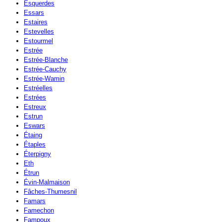
Esquerdes
Essars
Estaires
Estevelles
Estourmel
Estrée
Estrée-Blanche
Estrée-Cauchy
Estrée-Wamin
Estréelles
Estrées
Estreux
Estrun
Eswars
Étaing
Étaples
Éterpigny
Eth
Étrun
Évin-Malmaison
Fâches-Thumesnil
Famars
Famechon
Fampoux