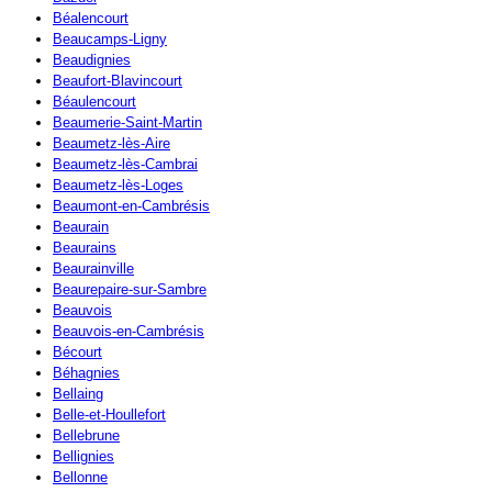
Béalencourt
Beaucamps-Ligny
Beaudignies
Beaufort-Blavincourt
Béaulencourt
Beaumerie-Saint-Martin
Beaumetz-lès-Aire
Beaumetz-lès-Cambrai
Beaumetz-lès-Loges
Beaumont-en-Cambrésis
Beaurain
Beaurains
Beaurainville
Beaurepaire-sur-Sambre
Beauvois
Beauvois-en-Cambrésis
Bécourt
Béhagnies
Bellaing
Belle-et-Houllefort
Bellebrune
Bellignies
Bellonne