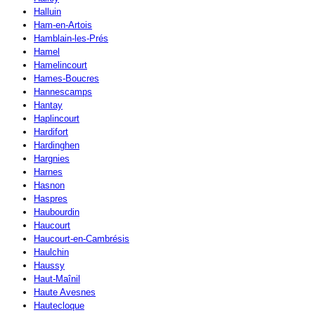
Halluin
Ham-en-Artois
Hamblain-les-Prés
Hamel
Hamelincourt
Hames-Boucres
Hannescamps
Hantay
Haplincourt
Hardifort
Hardinghen
Hargnies
Harnes
Hasnon
Haspres
Haubourdin
Haucourt
Haucourt-en-Cambrésis
Haulchin
Haussy
Haut-Maînil
Haute Avesnes
Hautecloque