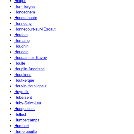
Holque
Hon-Hergies
Hondeghem
Hondschoote
Honnechy
Honnecourt-sur-l'Escaut
Hordain
Hornaing
Houchin
Houdain
Houdain-lez-Bavay
Houlle
Houplin-Ancoisne
Houplines
Houtkerque
Houvin-Houvigneul
Hoymille
Hubersent
Huby-Saint-Leu
Hucqueliers
Hulluch
Humbercamps
Humbert
Humeroeuille