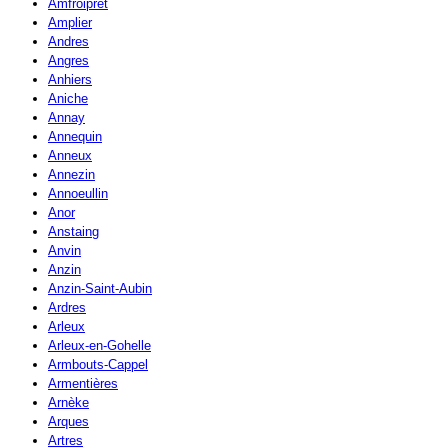
Amfroipret
Amplier
Andres
Angres
Anhiers
Aniche
Annay
Annequin
Anneux
Annezin
Annoeullin
Anor
Anstaing
Anvin
Anzin
Anzin-Saint-Aubin
Ardres
Arleux
Arleux-en-Gohelle
Armbouts-Cappel
Armentières
Arnèke
Arques
Artres