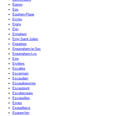
Épinoy
Eps
Équihen-Plage
Erchin
Ergny
Érin
Eringhem
Erny-Saint-Julien
Erquières
Erquinghem-le-Sec
Erquinghem-Lys
Erre
Ervillers
Escalles
Escarmain
Escaudain
Escaudoeuvres
Escautpont
Escobecques
Escoeuilles
Esnes
Esquelbecq
Esquerchin