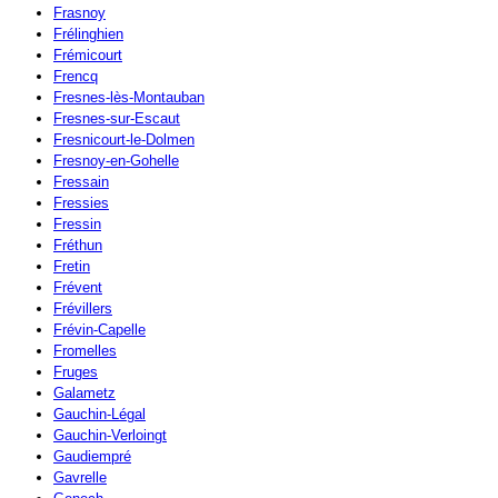
Frasnoy
Frélinghien
Frémicourt
Frencq
Fresnes-lès-Montauban
Fresnes-sur-Escaut
Fresnicourt-le-Dolmen
Fresnoy-en-Gohelle
Fressain
Fressies
Fressin
Fréthun
Fretin
Frévent
Frévillers
Frévin-Capelle
Fromelles
Fruges
Galametz
Gauchin-Légal
Gauchin-Verloingt
Gaudiempré
Gavrelle