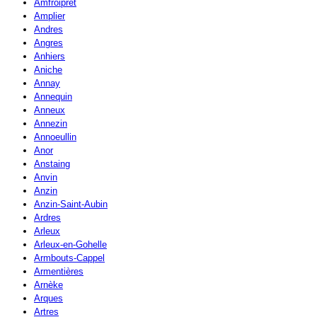
Amfroipret
Amplier
Andres
Angres
Anhiers
Aniche
Annay
Annequin
Anneux
Annezin
Annoeullin
Anor
Anstaing
Anvin
Anzin
Anzin-Saint-Aubin
Ardres
Arleux
Arleux-en-Gohelle
Armbouts-Cappel
Armentières
Arnèke
Arques
Artres