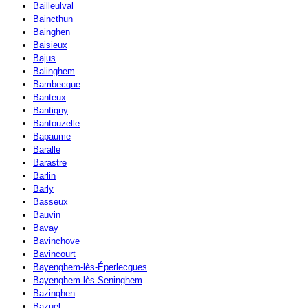
Bailleulval
Baincthun
Bainghen
Baisieux
Bajus
Balinghem
Bambecque
Banteux
Bantigny
Bantouzelle
Bapaume
Baralle
Barastre
Barlin
Barly
Basseux
Bauvin
Bavay
Bavinchove
Bavincourt
Bayenghem-lès-Éperlecques
Bayenghem-lès-Seninghem
Bazinghen
Bazuel