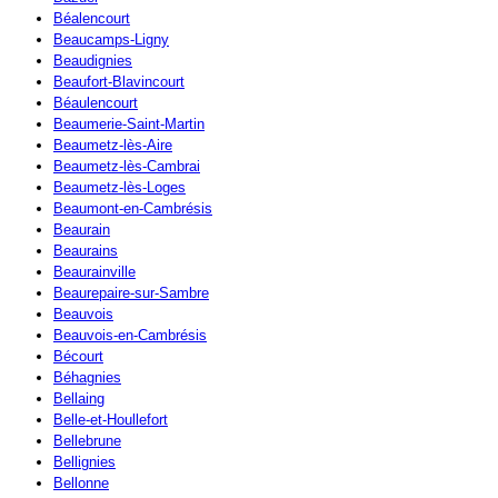
Béalencourt
Beaucamps-Ligny
Beaudignies
Beaufort-Blavincourt
Béaulencourt
Beaumerie-Saint-Martin
Beaumetz-lès-Aire
Beaumetz-lès-Cambrai
Beaumetz-lès-Loges
Beaumont-en-Cambrésis
Beaurain
Beaurains
Beaurainville
Beaurepaire-sur-Sambre
Beauvois
Beauvois-en-Cambrésis
Bécourt
Béhagnies
Bellaing
Belle-et-Houllefort
Bellebrune
Bellignies
Bellonne