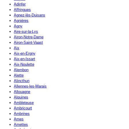
Adinfer
Affringues
Agnez-lès-Duisans
Agnières
Agny
Aire-sur-la-Lys
Airon-Notre-Dame
Airon-Saint-Vaast
Aix
Aix-en-Ergny
Aix-en-Issart
Aix-Noulette
Alembon
Alette
Alincthun
Allennes-les-Marais
Allouagne
Alquines
Ambleteuse
Ambricourt
Ambrines
Ames
Amettes