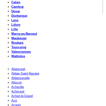
Calais
Cambrai
Douai
Dunkerque
Lens
Liévin
Lille
Marcq-en-Baroeul
Maubeuge
Roubaix
Tourcoing
Valenciennes
Wattrelos
Abancourt
Ablain-Saint-Nazaire
Ablainzevelle
Abscon
Acheville
Achicourt
Achiet-le-Grand
Acq
Acquin