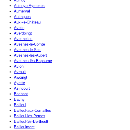
Aulnoy
Aulnoye-Aymeries
Aumerval
Autingues
Auxi-le-Château
Avelin
Averdoingt
Avesnelles
Avesnes-le-Comte
Avesnes-le-Sec
Avesnes-lès-Aubert
Avesnes-lès-Bapaume
Avion
Avroult
Awoingt
Ayette
Azincourt
Bachant
Bachy
Bailleul
Bailleul-aux-Cornailles
Bailleul-lès-Pernes
Bailleul-Sir-Berthoult
Bailleulmont