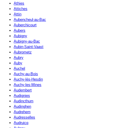
Athies
Attiches
Attin
Aubencheul-au-Bac
Auberchicourt
Aubers
Aubigny
Aubigny-au-Bac
Aubin-Saint-Vaast
Aubrometz
Aubry
Auby
Auchel
Auchy-au-Bois
Auchy-lès-Hesdin
Auchy-les-Mines
Audembert
Audignies
Audincthum
Audinghen
Audrehem
Audresselles
Audruicq