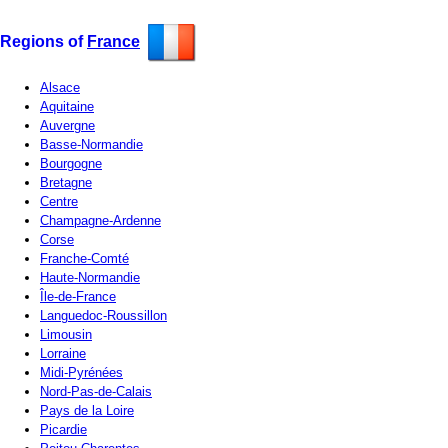
Regions of
France
Alsace
Aquitaine
Auvergne
Basse-Normandie
Bourgogne
Bretagne
Centre
Champagne-Ardenne
Corse
Franche-Comté
Haute-Normandie
Île-de-France
Languedoc-Roussillon
Limousin
Lorraine
Midi-Pyrénées
Nord-Pas-de-Calais
Pays de la Loire
Picardie