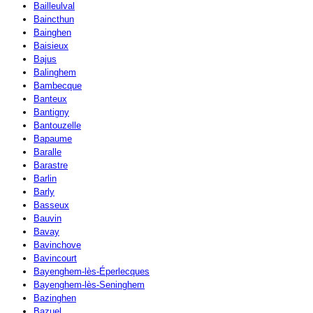
Bailleulval
Baincthun
Bainghen
Baisieux
Bajus
Balinghem
Bambecque
Banteux
Bantigny
Bantouzelle
Bapaume
Baralle
Barastre
Barlin
Barly
Basseux
Bauvin
Bavay
Bavinchove
Bavincourt
Bayenghem-lès-Éperlecques
Bayenghem-lès-Seninghem
Bazinghen
Bazuel