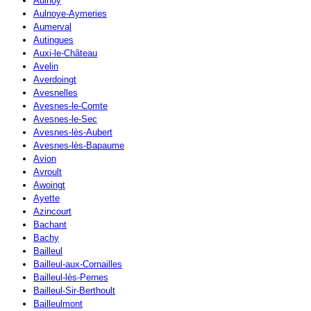
Aulnoy
Aulnoye-Aymeries
Aumerval
Autingues
Auxi-le-Château
Avelin
Averdoingt
Avesnelles
Avesnes-le-Comte
Avesnes-le-Sec
Avesnes-lès-Aubert
Avesnes-lès-Bapaume
Avion
Avroult
Awoingt
Ayette
Azincourt
Bachant
Bachy
Bailleul
Bailleul-aux-Cornailles
Bailleul-lès-Pernes
Bailleul-Sir-Berthoult
Bailleulmont