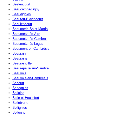
Béalencourt
Beaucamps-Ligny
Beaudignies
Beaufort-Blavincourt
Béaulencourt
Beaumerie-Saint-Martin
Beaumetz-lès-Aire
Beaumetz-lès-Cambrai
Beaumetz-lès-Loges
Beaumont-en-Cambrésis
Beaurain
Beaurains
Beaurainville
Beaurepaire-sur-Sambre
Beauvois
Beauvois-en-Cambrésis
Bécourt
Béhagnies
Bellaing
Belle-et-Houllefort
Bellebrune
Bellignies
Bellonne