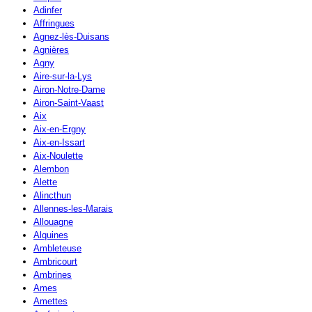
Adinfer
Affringues
Agnez-lès-Duisans
Agnières
Agny
Aire-sur-la-Lys
Airon-Notre-Dame
Airon-Saint-Vaast
Aix
Aix-en-Ergny
Aix-en-Issart
Aix-Noulette
Alembon
Alette
Alincthun
Allennes-les-Marais
Allouagne
Alquines
Ambleteuse
Ambricourt
Ambrines
Ames
Amettes