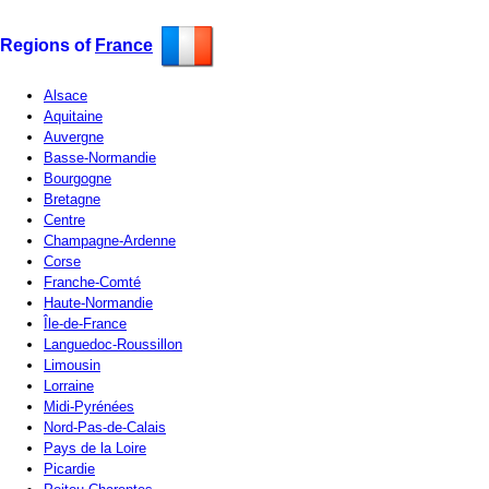
Regions of
France
Alsace
Aquitaine
Auvergne
Basse-Normandie
Bourgogne
Bretagne
Centre
Champagne-Ardenne
Corse
Franche-Comté
Haute-Normandie
Île-de-France
Languedoc-Roussillon
Limousin
Lorraine
Midi-Pyrénées
Nord-Pas-de-Calais
Pays de la Loire
Picardie