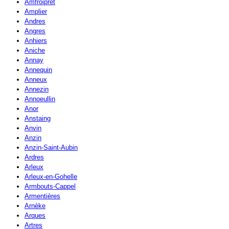
Amfroipret
Amplier
Andres
Angres
Anhiers
Aniche
Annay
Annequin
Anneux
Annezin
Annoeullin
Anor
Anstaing
Anvin
Anzin
Anzin-Saint-Aubin
Ardres
Arleux
Arleux-en-Gohelle
Armbouts-Cappel
Armentières
Arnèke
Arques
Artres