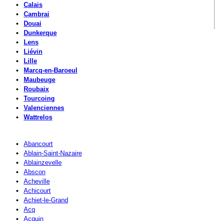
Calais
Cambrai
Douai
Dunkerque
Lens
Liévin
Lille
Marcq-en-Baroeul
Maubeuge
Roubaix
Tourcoing
Valenciennes
Wattrelos
Abancourt
Ablain-Saint-Nazaire
Ablainzevelle
Abscon
Acheville
Achicourt
Achiet-le-Grand
Acq
Acquin