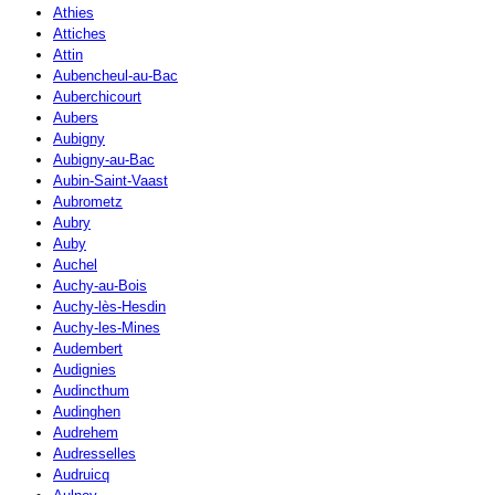
Athies
Attiches
Attin
Aubencheul-au-Bac
Auberchicourt
Aubers
Aubigny
Aubigny-au-Bac
Aubin-Saint-Vaast
Aubrometz
Aubry
Auby
Auchel
Auchy-au-Bois
Auchy-lès-Hesdin
Auchy-les-Mines
Audembert
Audignies
Audincthum
Audinghen
Audrehem
Audresselles
Audruicq