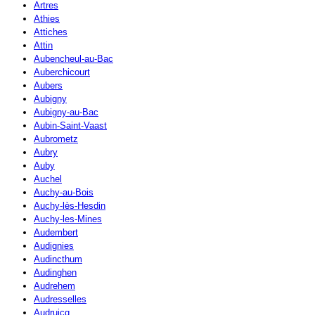
Artres
Athies
Attiches
Attin
Aubencheul-au-Bac
Auberchicourt
Aubers
Aubigny
Aubigny-au-Bac
Aubin-Saint-Vaast
Aubrometz
Aubry
Auby
Auchel
Auchy-au-Bois
Auchy-lès-Hesdin
Auchy-les-Mines
Audembert
Audignies
Audincthum
Audinghen
Audrehem
Audresselles
Audruicq