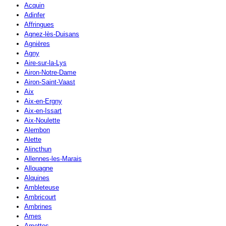
Acquin
Adinfer
Affringues
Agnez-lès-Duisans
Agnières
Agny
Aire-sur-la-Lys
Airon-Notre-Dame
Airon-Saint-Vaast
Aix
Aix-en-Ergny
Aix-en-Issart
Aix-Noulette
Alembon
Alette
Alincthun
Allennes-les-Marais
Allouagne
Alquines
Ambleteuse
Ambricourt
Ambrines
Ames
Amettes