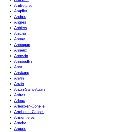
Amfroipret
Amplier
Andres
Angres
Anhiers
Aniche
Annay
Annequin
Anneux
Annezin
Annoeullin
Anor
Anstaing
Anvin
Anzin
Anzin-Saint-Aubin
Ardres
Arleux
Arleux-en-Gohelle
Armbouts-Cappel
Armentières
Arnèke
Arques