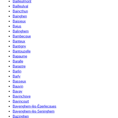
Bailleulmont
Bailleulval
Baincthun
Bainghen
Baisieux
Bajus
Balinghem
Bambecque
Banteux
Bantigny
Bantouzelle
Bapaume
Baralle
Barastre
Barlin
Barly
Basseux
Bauvin
Bavay
Bavinchove
Bavincourt
Bayenghem-lès-Éperlecques
Bayenghem-lès-Seninghem
Bazinghen