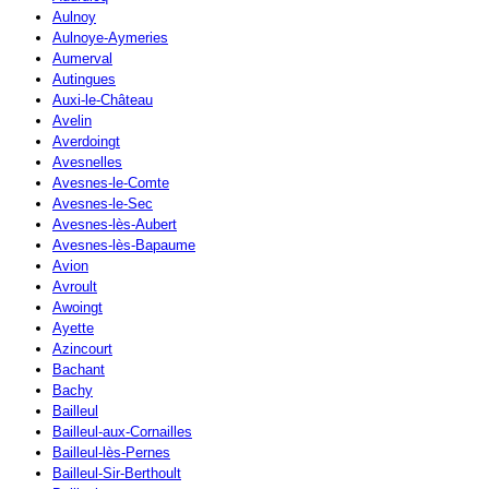
Aulnoy
Aulnoye-Aymeries
Aumerval
Autingues
Auxi-le-Château
Avelin
Averdoingt
Avesnelles
Avesnes-le-Comte
Avesnes-le-Sec
Avesnes-lès-Aubert
Avesnes-lès-Bapaume
Avion
Avroult
Awoingt
Ayette
Azincourt
Bachant
Bachy
Bailleul
Bailleul-aux-Cornailles
Bailleul-lès-Pernes
Bailleul-Sir-Berthoult