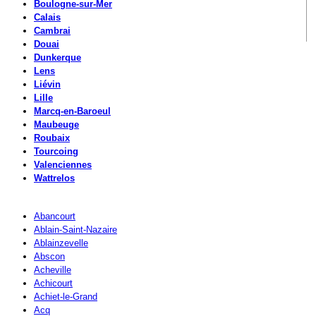
Boulogne-sur-Mer
Calais
Cambrai
Douai
Dunkerque
Lens
Liévin
Lille
Marcq-en-Baroeul
Maubeuge
Roubaix
Tourcoing
Valenciennes
Wattrelos
Abancourt
Ablain-Saint-Nazaire
Ablainzevelle
Abscon
Acheville
Achicourt
Achiet-le-Grand
Acq