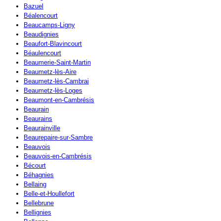
Bazuel
Béalencourt
Beaucamps-Ligny
Beaudignies
Beaufort-Blavincourt
Béaulencourt
Beaumerie-Saint-Martin
Beaumetz-lès-Aire
Beaumetz-lès-Cambrai
Beaumetz-lès-Loges
Beaumont-en-Cambrésis
Beaurain
Beaurains
Beaurainville
Beaurepaire-sur-Sambre
Beauvois
Beauvois-en-Cambrésis
Bécourt
Béhagnies
Bellaing
Belle-et-Houllefort
Bellebrune
Bellignies