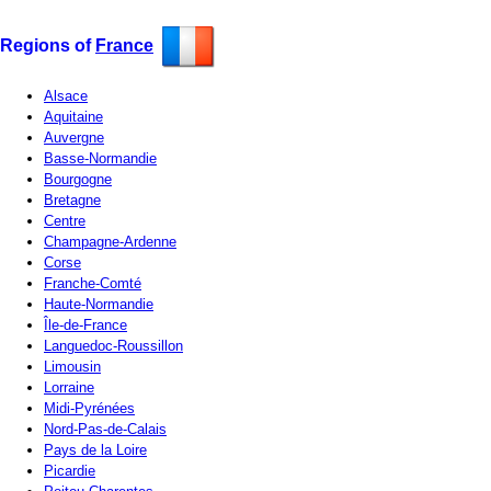
Regions of
France
Alsace
Aquitaine
Auvergne
Basse-Normandie
Bourgogne
Bretagne
Centre
Champagne-Ardenne
Corse
Franche-Comté
Haute-Normandie
Île-de-France
Languedoc-Roussillon
Limousin
Lorraine
Midi-Pyrénées
Nord-Pas-de-Calais
Pays de la Loire
Picardie