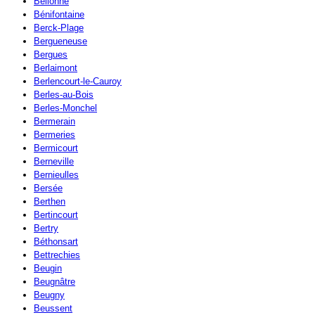
Bellonne
Bénifontaine
Berck-Plage
Bergueneuse
Bergues
Berlaimont
Berlencourt-le-Cauroy
Berles-au-Bois
Berles-Monchel
Bermerain
Bermeries
Bermicourt
Berneville
Bernieulles
Bersée
Berthen
Bertincourt
Bertry
Béthonsart
Bettrechies
Beugin
Beugnâtre
Beugny
Beussent