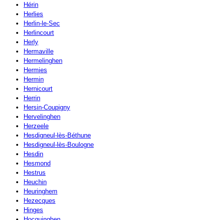
Hérin
Herlies
Herlin-le-Sec
Herlincourt
Herly
Hermaville
Hermelinghen
Hermies
Hermin
Hernicourt
Herrin
Hersin-Coupigny
Hervelinghen
Herzeele
Hesdigneul-lès-Béthune
Hesdigneul-lès-Boulogne
Hesdin
Hesmond
Hestrus
Heuchin
Heuringhem
Hezecques
Hinges
Hocquinghen