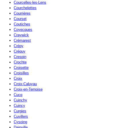
Courcelles-les-Lens
Courchelettes
Courrières
Courset
Coutiches
Coyecques
Craywick
Crémarest
Crépy
Créquy
Crespin
Crochte
Croisette
Croisilles
Croix
Croix-Caluyau
Croix-en-Ternoise
Cucq
Cuinchy
Cuincy
Curgies
Cuvillers
Cysoing
Dainville