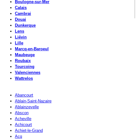
Boulogne-sur-Mer
Calais
Cambrai
Douai
Dunkerque
Lens
Liévin
Lille
Marcq-en-Baroeul
Maubeuge
Roubaix
Tourcoing
Valenciennes
Wattrelos
Abancourt
Ablain-Saint-Nazaire
Ablainzevelle
Abscon
Acheville
Achicourt
Achiet-le-Grand
Acq