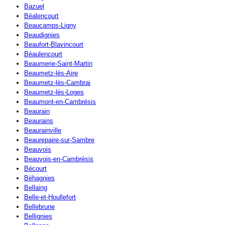
Bazuel
Béalencourt
Beaucamps-Ligny
Beaudignies
Beaufort-Blavincourt
Béaulencourt
Beaumerie-Saint-Martin
Beaumetz-lès-Aire
Beaumetz-lès-Cambrai
Beaumetz-lès-Loges
Beaumont-en-Cambrésis
Beaurain
Beaurains
Beaurainville
Beaurepaire-sur-Sambre
Beauvois
Beauvois-en-Cambrésis
Bécourt
Béhagnies
Bellaing
Belle-et-Houllefort
Bellebrune
Bellignies