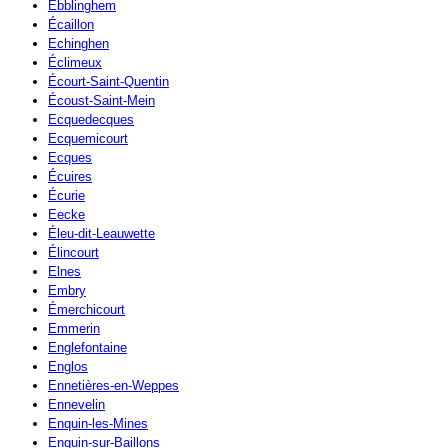
Ebblinghem
Écaillon
Echinghen
Éclimeux
Écourt-Saint-Quentin
Écoust-Saint-Mein
Ecquedecques
Ecquemicourt
Ecques
Écuires
Écurie
Eecke
Éleu-dit-Leauwette
Élincourt
Elnes
Embry
Émerchicourt
Emmerin
Englefontaine
Englos
Ennetières-en-Weppes
Ennevelin
Enquin-les-Mines
Enquin-sur-Baillons