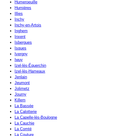
Humeroeuille
Humières
Illies
Inchy
Inchy-en-Artois
Inghem
Inxent
Isbergues
Isques
Ivergny
Iwuy
Izel-lès-Équerchin
Izel-lès-Hameaux
Jenlain
Jeumont
Jolimetz
Journy
Killem
La Bassée
La Calotterie
La Capelle-lès-Boulogne
La Cauchie
La Comté
La Couture