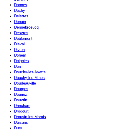
Dannes
Dechy
Delettes
Denain
Dennebroeucq
Desvres
Deûlemont
Diéval
Divion
Dohem
Doignies
Don
Douchy-lès-Ayette
Douchy-les-Mines
Doudeauville
Dourges
Douriez
Douvrin
Drincham
Drocourt
Drouvin-les-Marais
Duisans
Dury