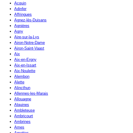
Acquin
Adinfer
Affringues
Agnez-lès-Duisans
Agnières
Agny
Aire-sur-la-Lys
Airon-Notre-Dame
Airon-Saint-Vaast
Aix
Aix-en-Ergny
Aix-en-Issart
Aix-Noulette
Alembon
Alette
Alincthun
Allennes-les-Marais
Allouagne
Alquines
Ambleteuse
Ambricourt
Ambrines
Ames
Amettes