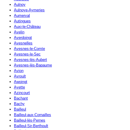
Aulnoy
Aulnoye-Aymeries
Aumerval
Autingues
Auxi-le-Château
Avelin
Averdoingt
Avesnelles
Avesnes-le-Comte
Avesnes-le-Sec
Avesnes-lès-Aubert
Avesnes-lès-Bapaume
Avion
Avroult
Awoingt
Ayette
Azincourt
Bachant
Bachy
Bailleul
Bailleul-aux-Cornailles
Bailleul-lès-Pernes
Bailleul-Sir-Berthoult