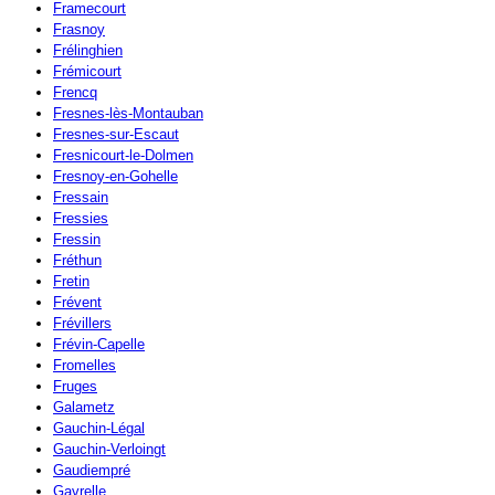
Framecourt
Frasnoy
Frélinghien
Frémicourt
Frencq
Fresnes-lès-Montauban
Fresnes-sur-Escaut
Fresnicourt-le-Dolmen
Fresnoy-en-Gohelle
Fressain
Fressies
Fressin
Fréthun
Fretin
Frévent
Frévillers
Frévin-Capelle
Fromelles
Fruges
Galametz
Gauchin-Légal
Gauchin-Verloingt
Gaudiempré
Gavrelle