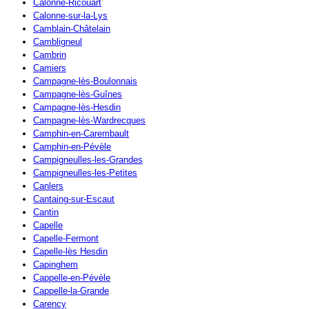
Calonne-Ricouart
Calonne-sur-la-Lys
Camblain-Châtelain
Cambligneul
Cambrin
Camiers
Campagne-lès-Boulonnais
Campagne-lès-Guînes
Campagne-lès-Hesdin
Campagne-lès-Wardrecques
Camphin-en-Carembault
Camphin-en-Pévèle
Campigneulles-les-Grandes
Campigneulles-les-Petites
Canlers
Cantaing-sur-Escaut
Cantin
Capelle
Capelle-Fermont
Capelle-lès Hesdin
Capinghem
Cappelle-en-Pévèle
Cappelle-la-Grande
Carency