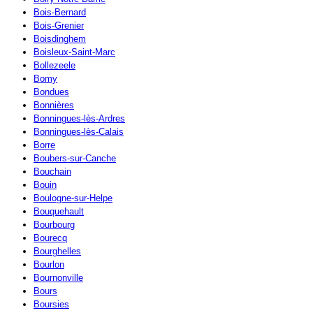
Bois-Bernard
Bois-Grenier
Boisdinghem
Boisleux-Saint-Marc
Bollezeele
Bomy
Bondues
Bonnières
Bonningues-lès-Ardres
Bonningues-lès-Calais
Borre
Boubers-sur-Canche
Bouchain
Bouin
Boulogne-sur-Helpe
Bouquehault
Bourbourg
Bourecq
Bourghelles
Bourlon
Bournonville
Bours
Boursies