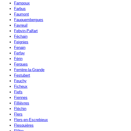
Fampoux
Farbus
Faumont
Fauquembergues
Favreuil
Febvin-Palfart
Féchain
Feignies
Fenain
Ferfay
Férin
Ferques
Ferrière-la-Grande
Festubert
Feuchy
Ficheux
Fiefs
Fiennes
Fillièvres
Fléchin
Flers
Flers-en-Escrebieux
Flesquières
Flêtre