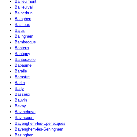
Bailleulmont
Bailleulval
Baincthun
Bainghen
Baisieux
Bajus
Balinghem
Bambecque
Banteux
Bantigny
Bantouzelle
Bapaume
Baralle
Barastre
Barlin
Barly
Basseux
Bauvin
Bavay
Bavinchove
Bavincourt
Bayenghem-lès-Éperlecques
Bayenghem-lès-Seninghem
Bazinghen