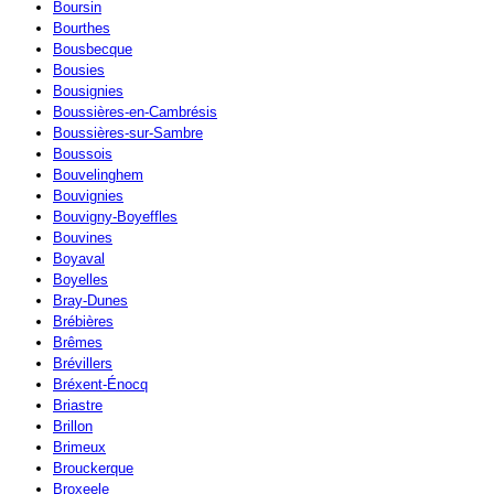
Boursin
Bourthes
Bousbecque
Bousies
Bousignies
Boussières-en-Cambrésis
Boussières-sur-Sambre
Boussois
Bouvelinghem
Bouvignies
Bouvigny-Boyeffles
Bouvines
Boyaval
Boyelles
Bray-Dunes
Brébières
Brêmes
Brévillers
Bréxent-Énocq
Briastre
Brillon
Brimeux
Brouckerque
Broxeele