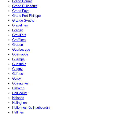
Grand Bouret
Grand Rullecourt
Grand-Fayt
Grand-Fort-Philippe
Grande-Synthe
Gravelines
Grenay
Grévillers
Groffliers
Gruson
Guarbecque
Guémappe
Guemps
Guesnain
Guigny
Guînes
Guisy
Gussignies
Habarcq
Haillicourt
Haisnes
Halinghen
Hallennes-lès-Haubourdin
Hallines