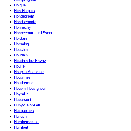
Holque
Hon-Hergies
Hondeghem
Hondschoote
Honnechy
Honnecourt-sur-l'Escaut
Hordain
Hornaing
Houchin
Houdain
Houdain-lez-Bavay
Houlle
Houplin-Ancoisne
Houplines
Houtkerque
Houvin-Houvigneul
Hoymille
Hubersent
Huby-Saint-Leu
Hucqueliers
Hulluch
Humbercamps
Humbert