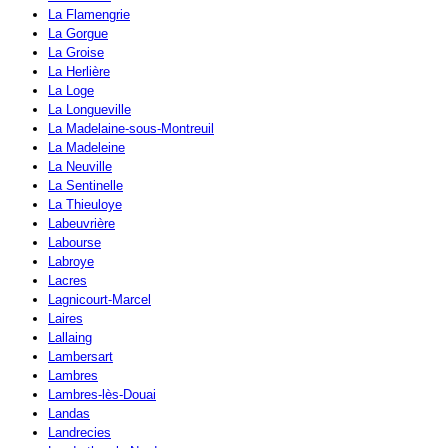
La Flamengrie
La Gorgue
La Groise
La Herlière
La Loge
La Longueville
La Madelaine-sous-Montreuil
La Madeleine
La Neuville
La Sentinelle
La Thieuloye
Labeuvrière
Labourse
Labroye
Lacres
Lagnicourt-Marcel
Laires
Lallaing
Lambersart
Lambres
Lambres-lès-Douai
Landas
Landrecies