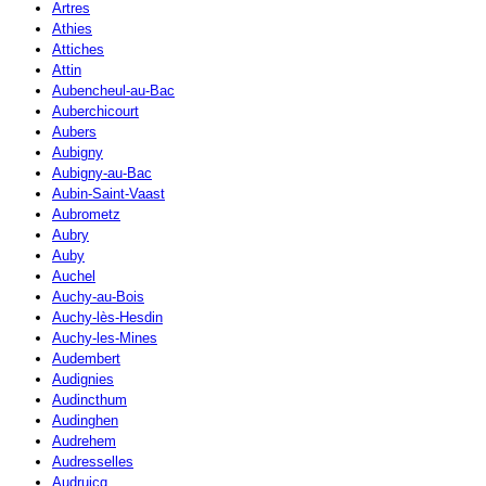
Artres
Athies
Attiches
Attin
Aubencheul-au-Bac
Auberchicourt
Aubers
Aubigny
Aubigny-au-Bac
Aubin-Saint-Vaast
Aubrometz
Aubry
Auby
Auchel
Auchy-au-Bois
Auchy-lès-Hesdin
Auchy-les-Mines
Audembert
Audignies
Audincthum
Audinghen
Audrehem
Audresselles
Audruicq