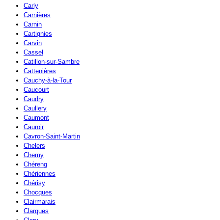
Carly
Carnières
Carnin
Cartignies
Carvin
Cassel
Catillon-sur-Sambre
Cattenières
Cauchy-à-la-Tour
Caucourt
Caudry
Caullery
Caumont
Cauroir
Cavron-Saint-Martin
Chelers
Chemy
Chéreng
Chériennes
Chérisy
Chocques
Clairmarais
Clarques