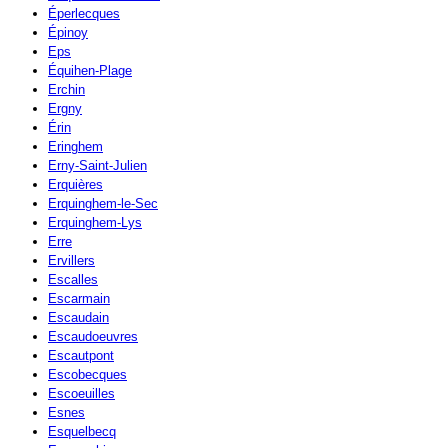
Éperlecques
Épinoy
Eps
Équihen-Plage
Erchin
Ergny
Érin
Eringhem
Erny-Saint-Julien
Erquières
Erquinghem-le-Sec
Erquinghem-Lys
Erre
Ervillers
Escalles
Escarmain
Escaudain
Escaudoeuvres
Escautpont
Escobecques
Escoeuilles
Esnes
Esquelbecq