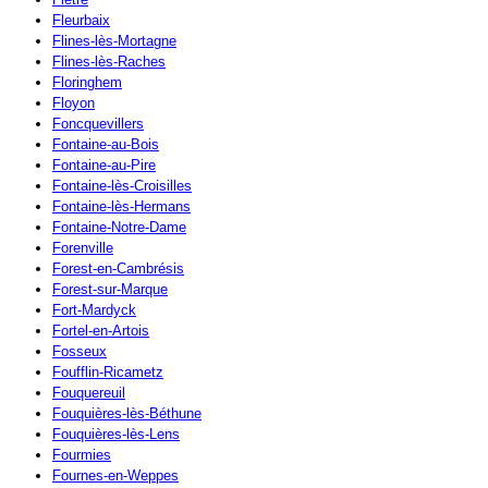
Fleurbaix
Flines-lès-Mortagne
Flines-lès-Raches
Floringhem
Floyon
Foncquevillers
Fontaine-au-Bois
Fontaine-au-Pire
Fontaine-lès-Croisilles
Fontaine-lès-Hermans
Fontaine-Notre-Dame
Forenville
Forest-en-Cambrésis
Forest-sur-Marque
Fort-Mardyck
Fortel-en-Artois
Fosseux
Foufflin-Ricametz
Fouquereuil
Fouquières-lès-Béthune
Fouquières-lès-Lens
Fourmies
Fournes-en-Weppes