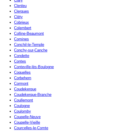
Clary
Clenleu
Clerques
Cléty
Cobrieux
Colembert
Colline-Beaumont
Comines
Conchil-le-Temple
Conchy-sur-Canche
Condette
Contes
Conteville-lès-Boulogne
Coquelles
Corbehem
Cormont
Coudekerque
Coudekerque-Branche
Coullemont
Coulogne
Coulomby
Coupelle-Neuve
Coupelle-Vieille
Courcelles-le-Comte