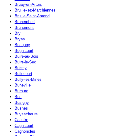
Bruay-en-Artois
Bruille-lez-Marchiennes
Bruille-Saint-Amand
Brunembert
Brunémont
Bry
Bryas
Bucquoy
Bugnicourt
Buire-au-Bois
Buire-le-Sec
Buissy
Bullecourt
Bully-les-Mines
Buneville
Burbure
Bus
Busigny
Busnes
Buysscheure
Caëstre
Cagnicourt
Cagnoncles