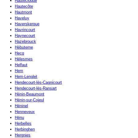
Hautecloque
Hautecôte
Hautmont
Haveluy
Haverskerque
Havrincourt
Haynecourt
Hazebrouck
Hébuterne
Hecq
Hélesmes
Helfaut
Hem
Hem-Lenglet
Hendecourt-lès-Cagnicourt
Hendecourt-lès-Ransart
Hénin-Beaumont
Hénin-sur-Cojeul
Héninel
Henneveux
Hénu
Herbelles
Herbinghen
Hergnies