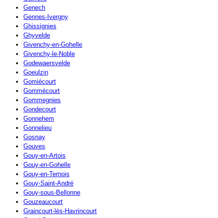
Genech
Gennes-Ivergny
Ghissignies
Ghyvelde
Givenchy-en-Gohelle
Givenchy-le-Noble
Godewaersvelde
Goeulzin
Gomiécourt
Gommécourt
Gommegnies
Gondecourt
Gonnehem
Gonnelieu
Gosnay
Gouves
Gouy-en-Artois
Gouy-en-Gohelle
Gouy-en-Ternois
Gouy-Saint-André
Gouy-sous-Bellonne
Gouzeaucourt
Graincourt-lès-Havrincourt