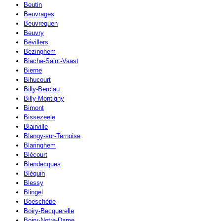
Beutin
Beuvrages
Beuvrequen
Beuvry
Bévillers
Bezinghem
Biache-Saint-Vaast
Bierne
Bihucourt
Billy-Berclau
Billy-Montigny
Bimont
Bissezeele
Blairville
Blangy-sur-Ternoise
Blaringhem
Blécourt
Blendecques
Bléquin
Blessy
Blingel
Boeschèpe
Boiry-Becquerelle
Boiry-Notre-Dame