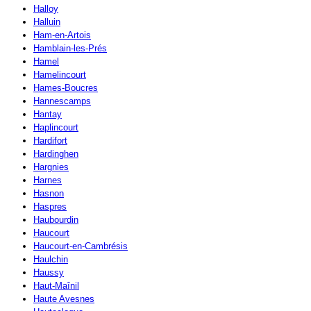
Halloy
Halluin
Ham-en-Artois
Hamblain-les-Prés
Hamel
Hamelincourt
Hames-Boucres
Hannescamps
Hantay
Haplincourt
Hardifort
Hardinghen
Hargnies
Harnes
Hasnon
Haspres
Haubourdin
Haucourt
Haucourt-en-Cambrésis
Haulchin
Haussy
Haut-Maînil
Haute Avesnes