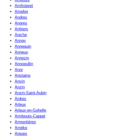
Amfroipret
Amplier
Andres
Angres
Anhiers
Aniche
Annay
Annequin
Anneux
Annezin
Annoeullin
Anor
Anstaing
Anvin
Anzin
Anzin-Saint-Aubin
Ardres
Arleux
Arleux-en-Gohelle
Armbouts-Cappel
Armentières
Arnèke
Arques