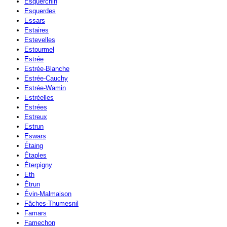
Esquerchin
Esquerdes
Essars
Estaires
Estevelles
Estourmel
Estrée
Estrée-Blanche
Estrée-Cauchy
Estrée-Wamin
Estréelles
Estrées
Estreux
Estrun
Eswars
Étaing
Étaples
Éterpigny
Eth
Étrun
Évin-Malmaison
Fâches-Thumesnil
Famars
Famechon