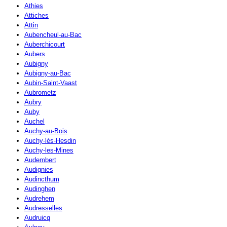
Athies
Attiches
Attin
Aubencheul-au-Bac
Auberchicourt
Aubers
Aubigny
Aubigny-au-Bac
Aubin-Saint-Vaast
Aubrometz
Aubry
Auby
Auchel
Auchy-au-Bois
Auchy-lès-Hesdin
Auchy-les-Mines
Audembert
Audignies
Audincthum
Audinghen
Audrehem
Audresselles
Audruicq