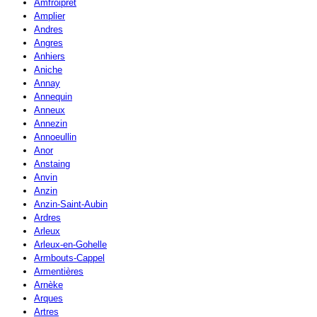
Amfroipret
Amplier
Andres
Angres
Anhiers
Aniche
Annay
Annequin
Anneux
Annezin
Annoeullin
Anor
Anstaing
Anvin
Anzin
Anzin-Saint-Aubin
Ardres
Arleux
Arleux-en-Gohelle
Armbouts-Cappel
Armentières
Arnèke
Arques
Artres