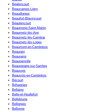
Béalencourt
Beaucamps-Ligny
Beaudignies
Beaufort-Blavincourt
Béaulencourt
Beaumerie-Saint-Martin
Beaumetz-lès-Aire
Beaumetz-lès-Cambrai
Beaumetz-lès-Loges
Beaumont-en-Cambrésis
Beaurain
Beaurains
Beaurainville
Beaurepaire-sur-Sambre
Beauvois
Beauvois-en-Cambrésis
Bécourt
Béhagnies
Bellaing
Belle-et-Houllefort
Bellebrune
Bellignies
Bellonne