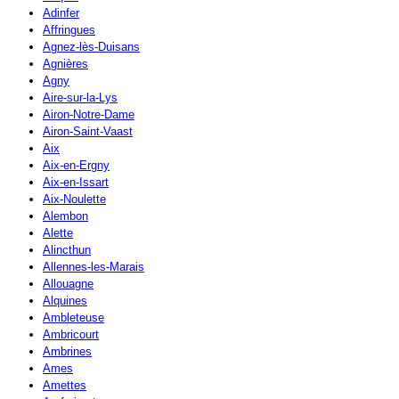
Adinfer
Affringues
Agnez-lès-Duisans
Agnières
Agny
Aire-sur-la-Lys
Airon-Notre-Dame
Airon-Saint-Vaast
Aix
Aix-en-Ergny
Aix-en-Issart
Aix-Noulette
Alembon
Alette
Alincthun
Allennes-les-Marais
Allouagne
Alquines
Ambleteuse
Ambricourt
Ambrines
Ames
Amettes