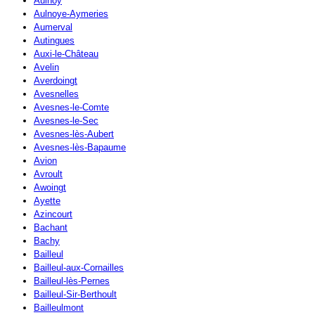
Aulnoy
Aulnoye-Aymeries
Aumerval
Autingues
Auxi-le-Château
Avelin
Averdoingt
Avesnelles
Avesnes-le-Comte
Avesnes-le-Sec
Avesnes-lès-Aubert
Avesnes-lès-Bapaume
Avion
Avroult
Awoingt
Ayette
Azincourt
Bachant
Bachy
Bailleul
Bailleul-aux-Cornailles
Bailleul-lès-Pernes
Bailleul-Sir-Berthoult
Bailleulmont