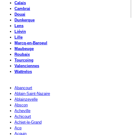
Calais
Cambrai
Douai
Dunkerque
Lens
Liévin
Lille
Marcq-en-Baroeul
Maubeuge
Roubaix
Tourcoing
Valenciennes
Wattrelos
Abancourt
Ablain-Saint-Nazaire
Ablainzevelle
Abscon
Acheville
Achicourt
Achiet-le-Grand
Acq
Acquin