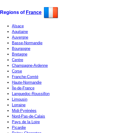
Regions of
France
Alsace
Aquitaine
Auvergne
Basse-Normandie
Bourgogne
Bretagne
Centre
Champagne-Ardenne
Corse
Franche-Comté
Haute-Normandie
Île-de-France
Languedoc-Roussillon
Limousin
Lorraine
Midi-Pyrénées
Nord-Pas-de-Calais
Pays de la Loire
Picardie