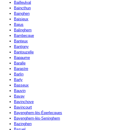
Bailleulval
Baincthun
Bainghen
Baisieux
Bajus
Balinghem
Bambecque
Banteux
Bantigny
Bantouzelle
Bapaume
Baralle
Barastre
Barlin
Barly
Basseux
Bauvin
Bavay
Bavinchove
Bavincourt
Bayenghem-lès-Éperlecques
Bayenghem-lès-Seninghem
Bazinghen
Bazuel