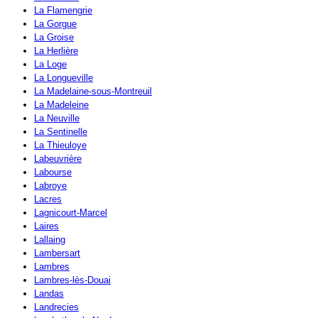
La Flamengrie
La Gorgue
La Groise
La Herlière
La Loge
La Longueville
La Madelaine-sous-Montreuil
La Madeleine
La Neuville
La Sentinelle
La Thieuloye
Labeuvrière
Labourse
Labroye
Lacres
Lagnicourt-Marcel
Laires
Lallaing
Lambersart
Lambres
Lambres-lès-Douai
Landas
Landrecies