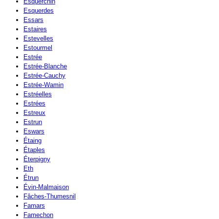
Esquerchin
Esquerdes
Essars
Estaires
Estevelles
Estourmel
Estrée
Estrée-Blanche
Estrée-Cauchy
Estrée-Wamin
Estréelles
Estrées
Estreux
Estrun
Eswars
Étaing
Étaples
Éterpigny
Eth
Étrun
Évin-Malmaison
Fâches-Thumesnil
Famars
Famechon