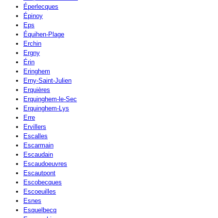
Éperlecques
Épinoy
Eps
Équihen-Plage
Erchin
Ergny
Érin
Eringhem
Erny-Saint-Julien
Erquières
Erquinghem-le-Sec
Erquinghem-Lys
Erre
Ervillers
Escalles
Escarmain
Escaudain
Escaudoeuvres
Escautpont
Escobecques
Escoeuilles
Esnes
Esquelbecq