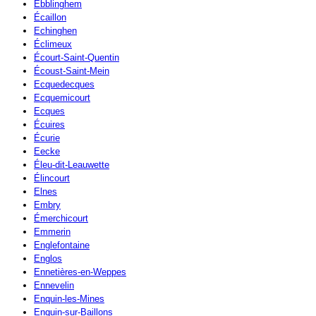
Ebblinghem
Écaillon
Echinghen
Éclimeux
Écourt-Saint-Quentin
Écoust-Saint-Mein
Ecquedecques
Ecquemicourt
Ecques
Écuires
Écurie
Eecke
Éleu-dit-Leauwette
Élincourt
Elnes
Embry
Émerchicourt
Emmerin
Englefontaine
Englos
Ennetières-en-Weppes
Ennevelin
Enquin-les-Mines
Enquin-sur-Baillons