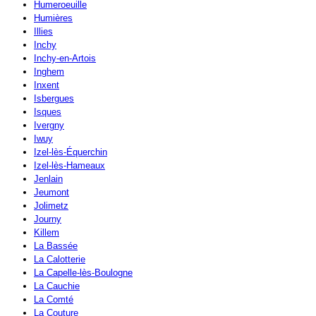
Humeroeuille
Humières
Illies
Inchy
Inchy-en-Artois
Inghem
Inxent
Isbergues
Isques
Ivergny
Iwuy
Izel-lès-Équerchin
Izel-lès-Hameaux
Jenlain
Jeumont
Jolimetz
Journy
Killem
La Bassée
La Calotterie
La Capelle-lès-Boulogne
La Cauchie
La Comté
La Couture