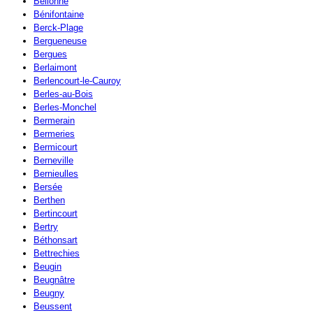
Bellonne
Bénifontaine
Berck-Plage
Bergueneuse
Bergues
Berlaimont
Berlencourt-le-Cauroy
Berles-au-Bois
Berles-Monchel
Bermerain
Bermeries
Bermicourt
Berneville
Bernieulles
Bersée
Berthen
Bertincourt
Bertry
Béthonsart
Bettrechies
Beugin
Beugnâtre
Beugny
Beussent