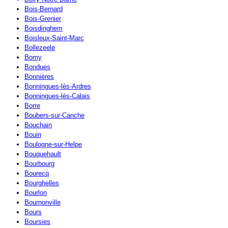
Bois-Bernard
Bois-Grenier
Boisdinghem
Boisleux-Saint-Marc
Bollezeele
Bomy
Bondues
Bonnières
Bonningues-lès-Ardres
Bonningues-lès-Calais
Borre
Boubers-sur-Canche
Bouchain
Bouin
Boulogne-sur-Helpe
Bouquehault
Bourbourg
Bourecq
Bourghelles
Bourlon
Bournonville
Bours
Boursies