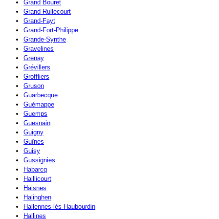
Grand Bouret
Grand Rullecourt
Grand-Fayt
Grand-Fort-Philippe
Grande-Synthe
Gravelines
Grenay
Grévillers
Groffliers
Gruson
Guarbecque
Guémappe
Guemps
Guesnain
Guigny
Guînes
Guisy
Gussignies
Habarcq
Haillicourt
Haisnes
Halinghen
Hallennes-lès-Haubourdin
Hallines