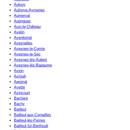
Aulnoy
Aulnoye-Aymeries
Aumerval
Autingues
Auxi-le-Château
Avelin
Averdoingt
Avesnelles
Avesnes-le-Comte
Avesnes-le-Sec
Avesnes-lès-Aubert
Avesnes-lès-Bapaume
Avion
Avroult
Awoingt
Ayette
Azincourt
Bachant
Bachy
Bailleul
Bailleul-aux-Cornailles
Bailleul-lès-Pernes
Bailleul-Sir-Berthoult