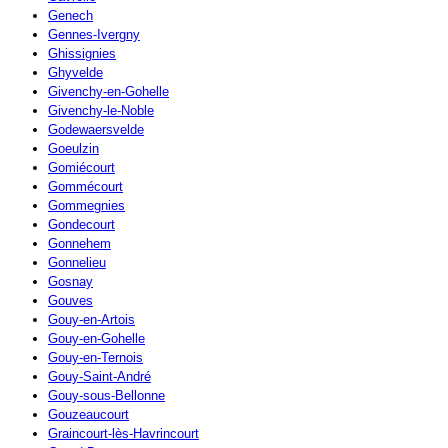
Genech
Gennes-Ivergny
Ghissignies
Ghyvelde
Givenchy-en-Gohelle
Givenchy-le-Noble
Godewaersvelde
Goeulzin
Gomiécourt
Gommécourt
Gommegnies
Gondecourt
Gonnehem
Gonnelieu
Gosnay
Gouves
Gouy-en-Artois
Gouy-en-Gohelle
Gouy-en-Ternois
Gouy-Saint-André
Gouy-sous-Bellonne
Gouzeaucourt
Graincourt-lès-Havrincourt