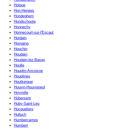
Holque
Hon-Hergies
Hondeghem
Hondschoote
Honnechy
Honnecourt-sur-l'Escaut
Hordain
Hornaing
Houchin
Houdain
Houdain-lez-Bavay
Houlle
Houplin-Ancoisne
Houplines
Houtkerque
Houvin-Houvigneul
Hoymille
Hubersent
Huby-Saint-Leu
Hucqueliers
Hulluch
Humbercamps
Humbert