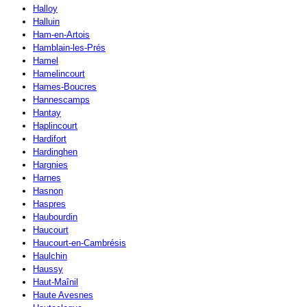
Halloy
Halluin
Ham-en-Artois
Hamblain-les-Prés
Hamel
Hamelincourt
Hames-Boucres
Hannescamps
Hantay
Haplincourt
Hardifort
Hardinghen
Hargnies
Harnes
Hasnon
Haspres
Haubourdin
Haucourt
Haucourt-en-Cambrésis
Haulchin
Haussy
Haut-Maînil
Haute Avesnes