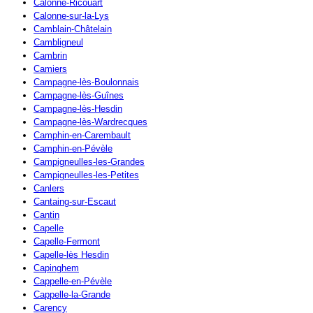
Calonne-Ricouart
Calonne-sur-la-Lys
Camblain-Châtelain
Cambligneul
Cambrin
Camiers
Campagne-lès-Boulonnais
Campagne-lès-Guînes
Campagne-lès-Hesdin
Campagne-lès-Wardrecques
Camphin-en-Carembault
Camphin-en-Pévèle
Campigneulles-les-Grandes
Campigneulles-les-Petites
Canlers
Cantaing-sur-Escaut
Cantin
Capelle
Capelle-Fermont
Capelle-lès Hesdin
Capinghem
Cappelle-en-Pévèle
Cappelle-la-Grande
Carency