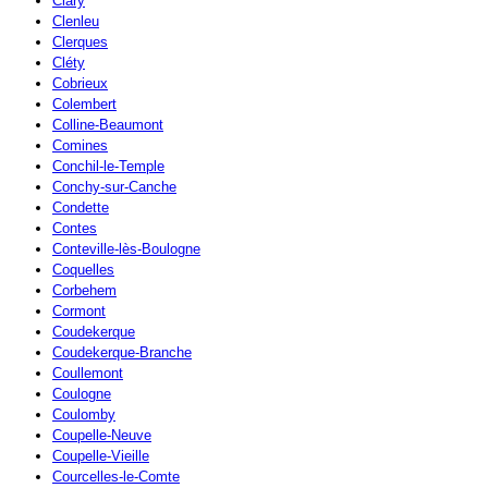
Clary
Clenleu
Clerques
Cléty
Cobrieux
Colembert
Colline-Beaumont
Comines
Conchil-le-Temple
Conchy-sur-Canche
Condette
Contes
Conteville-lès-Boulogne
Coquelles
Corbehem
Cormont
Coudekerque
Coudekerque-Branche
Coullemont
Coulogne
Coulomby
Coupelle-Neuve
Coupelle-Vieille
Courcelles-le-Comte