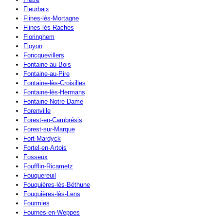
Fleurbaix
Flines-lès-Mortagne
Flines-lès-Raches
Floringhem
Floyon
Foncquevillers
Fontaine-au-Bois
Fontaine-au-Pire
Fontaine-lès-Croisilles
Fontaine-lès-Hermans
Fontaine-Notre-Dame
Forenville
Forest-en-Cambrésis
Forest-sur-Marque
Fort-Mardyck
Fortel-en-Artois
Fosseux
Foufflin-Ricametz
Fouquereuil
Fouquières-lès-Béthune
Fouquières-lès-Lens
Fourmies
Fournes-en-Weppes