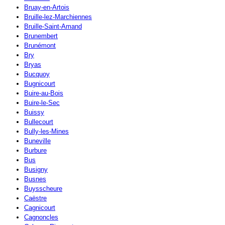
Bruay-en-Artois
Bruille-lez-Marchiennes
Bruille-Saint-Amand
Brunembert
Brunémont
Bry
Bryas
Bucquoy
Bugnicourt
Buire-au-Bois
Buire-le-Sec
Buissy
Bullecourt
Bully-les-Mines
Buneville
Burbure
Bus
Busigny
Busnes
Buysscheure
Caëstre
Cagnicourt
Cagnoncles