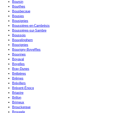
Boursin
Bourthes
Bousbecque
Bousies
Bousignies
Boussières-en-Cambrésis
Boussières-sur-Sambre
Boussois
Bouvelinghem
Bouvignies
Bouvigny-Boyeffles
Bouvines
Boyaval
Boyelles
Bray-Dunes
Brébières
Brêmes
Brévillers
Bréxent-Énocq
Briastre
Brillon
Brimeux
Brouckerque
Broxeele