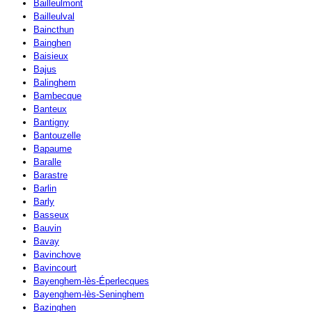
Bailleulmont
Bailleulval
Baincthun
Bainghen
Baisieux
Bajus
Balinghem
Bambecque
Banteux
Bantigny
Bantouzelle
Bapaume
Baralle
Barastre
Barlin
Barly
Basseux
Bauvin
Bavay
Bavinchove
Bavincourt
Bayenghem-lès-Éperlecques
Bayenghem-lès-Seninghem
Bazinghen