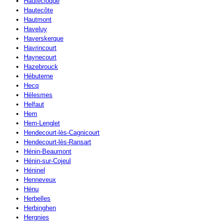
Hautecloque
Hautecôte
Hautmont
Haveluy
Haverskerque
Havrincourt
Haynecourt
Hazebrouck
Hébuterne
Hecq
Hélesmes
Helfaut
Hem
Hem-Lenglet
Hendecourt-lès-Cagnicourt
Hendecourt-lès-Ransart
Hénin-Beaumont
Hénin-sur-Cojeul
Héninel
Henneveux
Hénu
Herbelles
Herbinghen
Hergnies