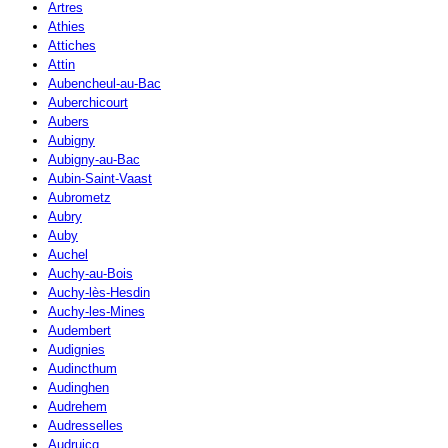
Artres
Athies
Attiches
Attin
Aubencheul-au-Bac
Auberchicourt
Aubers
Aubigny
Aubigny-au-Bac
Aubin-Saint-Vaast
Aubrometz
Aubry
Auby
Auchel
Auchy-au-Bois
Auchy-lès-Hesdin
Auchy-les-Mines
Audembert
Audignies
Audincthum
Audinghen
Audrehem
Audresselles
Audruicq