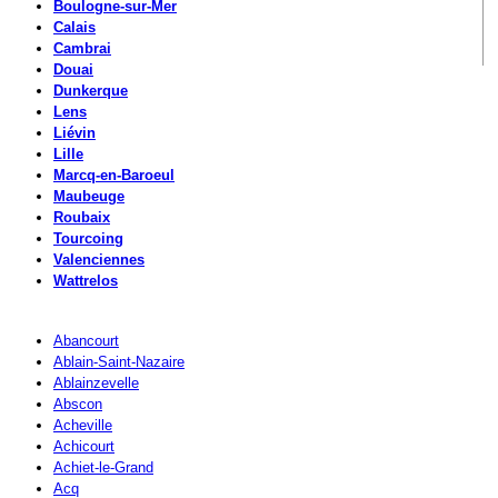
Boulogne-sur-Mer
Calais
Cambrai
Douai
Dunkerque
Lens
Liévin
Lille
Marcq-en-Baroeul
Maubeuge
Roubaix
Tourcoing
Valenciennes
Wattrelos
Abancourt
Ablain-Saint-Nazaire
Ablainzevelle
Abscon
Acheville
Achicourt
Achiet-le-Grand
Acq