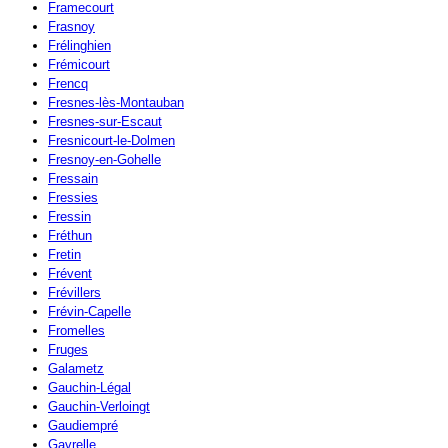
Framecourt
Frasnoy
Frélinghien
Frémicourt
Frencq
Fresnes-lès-Montauban
Fresnes-sur-Escaut
Fresnicourt-le-Dolmen
Fresnoy-en-Gohelle
Fressain
Fressies
Fressin
Fréthun
Fretin
Frévent
Frévillers
Frévin-Capelle
Fromelles
Fruges
Galametz
Gauchin-Légal
Gauchin-Verloingt
Gaudiempré
Gavrelle