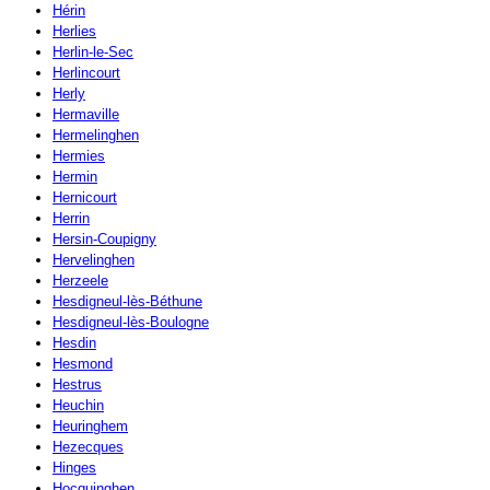
Hérin
Herlies
Herlin-le-Sec
Herlincourt
Herly
Hermaville
Hermelinghen
Hermies
Hermin
Hernicourt
Herrin
Hersin-Coupigny
Hervelinghen
Herzeele
Hesdigneul-lès-Béthune
Hesdigneul-lès-Boulogne
Hesdin
Hesmond
Hestrus
Heuchin
Heuringhem
Hezecques
Hinges
Hocquinghen