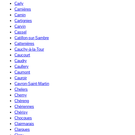
Carly
Carnières
Carnin
Cartignies
Carvin
Cassel
Catillon-sur-Sambre
Cattenières
Cauchy-à-la-Tour
Caucourt
Caudry
Caullery
Caumont
Cauroir
Cavron-Saint-Martin
Chelers
Chemy
Chéreng
Chériennes
Chérisy
Chocques
Clairmarais
Clarques