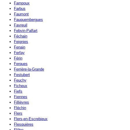
Fampoux
Farbus
Faumont
Fauquembergues
Favreuil
Febvin-Palfart
Féchain
Feignies
Fenain
Ferfay
Férin
Ferques
Ferrière-la-Grande
Festubert
Feuchy
Ficheux
Fiefs
Fiennes
Fillièvres
Fléchin
Flers
Flers-en-Escrebieux
Flesquières
Flêtre