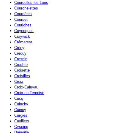
Courcelles-les-Lens
Courchelettes
Courrières
Courset
Coutiches
Coyecques
Craywick
Crémarest
Crépy
Créquy
Crespin
Crochte
Croisette
Croisilles
Croix
Croix-Caluyau
Croix-en-Ternoise
Cucq
Cuinchy
Cuincy
Curgies
Cuvillers
Cysoing
Dainville