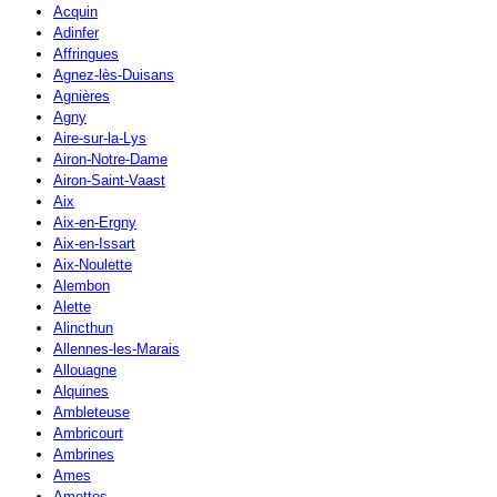
Acquin
Adinfer
Affringues
Agnez-lès-Duisans
Agnières
Agny
Aire-sur-la-Lys
Airon-Notre-Dame
Airon-Saint-Vaast
Aix
Aix-en-Ergny
Aix-en-Issart
Aix-Noulette
Alembon
Alette
Alincthun
Allennes-les-Marais
Allouagne
Alquines
Ambleteuse
Ambricourt
Ambrines
Ames
Amettes