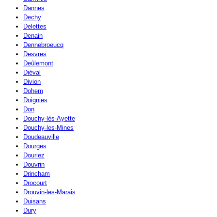
Dannes
Dechy
Delettes
Denain
Dennebroeucq
Desvres
Deûlemont
Diéval
Divion
Dohem
Doignies
Don
Douchy-lès-Ayette
Douchy-les-Mines
Doudeauville
Dourges
Douriez
Douvrin
Drincham
Drocourt
Drouvin-les-Marais
Duisans
Dury