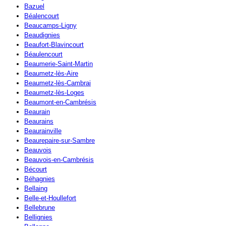
Bazuel
Béalencourt
Beaucamps-Ligny
Beaudignies
Beaufort-Blavincourt
Béaulencourt
Beaumerie-Saint-Martin
Beaumetz-lès-Aire
Beaumetz-lès-Cambrai
Beaumetz-lès-Loges
Beaumont-en-Cambrésis
Beaurain
Beaurains
Beaurainville
Beaurepaire-sur-Sambre
Beauvois
Beauvois-en-Cambrésis
Bécourt
Béhagnies
Bellaing
Belle-et-Houllefort
Bellebrune
Bellignies