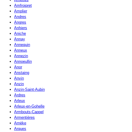
Amfroipret
Amplier
Andres
Angres
Anhiers
Aniche
Annay
Annequin
Anneux
Annezin
Annoeullin
Anor
Anstaing
Anvin
Anzin
Anzin-Saint-Aubin
Ardres
Arleux
Arleux-en-Gohelle
Armbouts-Cappel
Armentières
Arnèke
Arques