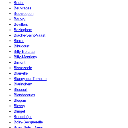
Beutin
Beuvrages
Beuvrequen
Beuvry
Bévillers
Bezinghem
Biache-Saint-Vaast
Bierne
Bihucourt
Billy-Berclau
Billy-Montigny
Bimont
Bissezeele
Blairville
Blangy-sur-Ternoise
Blaringhem
Blécourt
Blendecques
Bléquin
Blessy
Blingel
Boeschèpe
Boiry-Becquerelle
Boiry-Notre-Dame