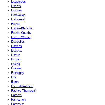
Esquerdes
Essars
Estaires
Estevelles
Estourmel
Estrée
Estrée-Blanche
Estrée-Cauchy
Estrée-Wamin
Estréelles
Estrées
Estreux
Estrun
Eswars
Étaing
Étaples
Éterpigny
Eth
Étrun
Évin-Malmaison
Fâches-Thumesnil
Famars
Famechon
Fampoux