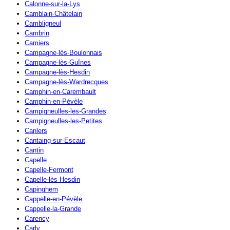
Calonne-sur-la-Lys
Camblain-Châtelain
Cambligneul
Cambrin
Camiers
Campagne-lès-Boulonnais
Campagne-lès-Guînes
Campagne-lès-Hesdin
Campagne-lès-Wardrecques
Camphin-en-Carembault
Camphin-en-Pévèle
Campigneulles-les-Grandes
Campigneulles-les-Petites
Canlers
Cantaing-sur-Escaut
Cantin
Capelle
Capelle-Fermont
Capelle-lès Hesdin
Capinghem
Cappelle-en-Pévèle
Cappelle-la-Grande
Carency
Carly