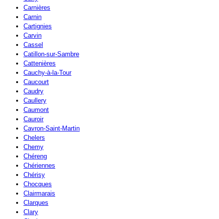
Carnières
Carnin
Cartignies
Carvin
Cassel
Catillon-sur-Sambre
Cattenières
Cauchy-à-la-Tour
Caucourt
Caudry
Caullery
Caumont
Cauroir
Cavron-Saint-Martin
Chelers
Chemy
Chéreng
Chériennes
Chérisy
Chocques
Clairmarais
Clarques
Clary