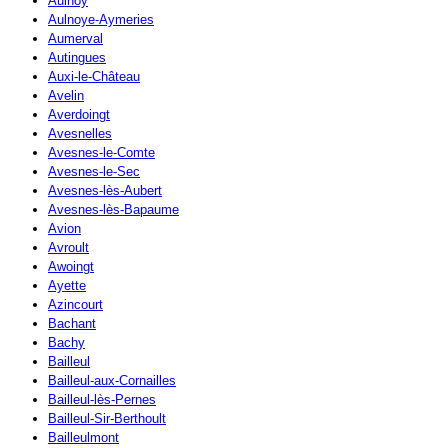
Aulnoy
Aulnoye-Aymeries
Aumerval
Autingues
Auxi-le-Château
Avelin
Averdoingt
Avesnelles
Avesnes-le-Comte
Avesnes-le-Sec
Avesnes-lès-Aubert
Avesnes-lès-Bapaume
Avion
Avroult
Awoingt
Ayette
Azincourt
Bachant
Bachy
Bailleul
Bailleul-aux-Cornailles
Bailleul-lès-Pernes
Bailleul-Sir-Berthoult
Bailleulmont