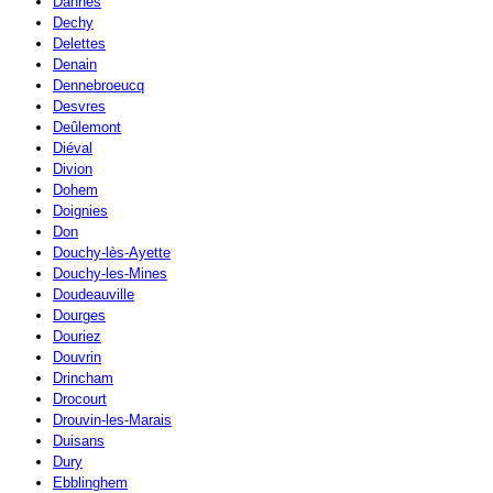
Dannes
Dechy
Delettes
Denain
Dennebroeucq
Desvres
Deûlemont
Diéval
Divion
Dohem
Doignies
Don
Douchy-lès-Ayette
Douchy-les-Mines
Doudeauville
Dourges
Douriez
Douvrin
Drincham
Drocourt
Drouvin-les-Marais
Duisans
Dury
Ebblinghem