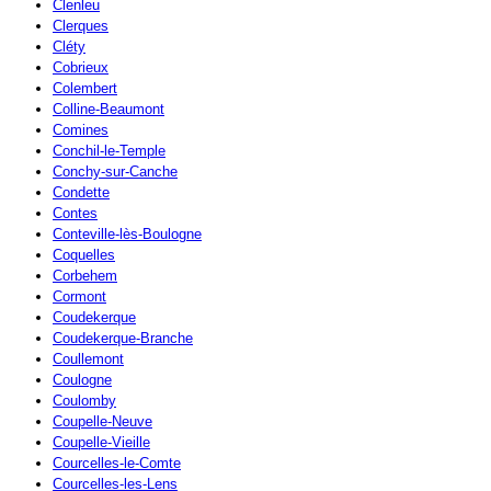
Clenleu
Clerques
Cléty
Cobrieux
Colembert
Colline-Beaumont
Comines
Conchil-le-Temple
Conchy-sur-Canche
Condette
Contes
Conteville-lès-Boulogne
Coquelles
Corbehem
Cormont
Coudekerque
Coudekerque-Branche
Coullemont
Coulogne
Coulomby
Coupelle-Neuve
Coupelle-Vieille
Courcelles-le-Comte
Courcelles-les-Lens