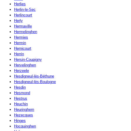
Herlies
Herlin-le-Sec
Herlincourt
Herly
Hermaville
Hermelinghen
Hermies
Hermin
Hernicourt
Herrin
Hersin-Coupigny
Hervelinghen
Herzeele
Hesdigneul-lès-Béthune
Hesdigneul-lès-Boulogne
Hesdin
Hesmond
Hestrus
Heuchin
Heuringhem
Hezecques
Hinges
Hocquinghen