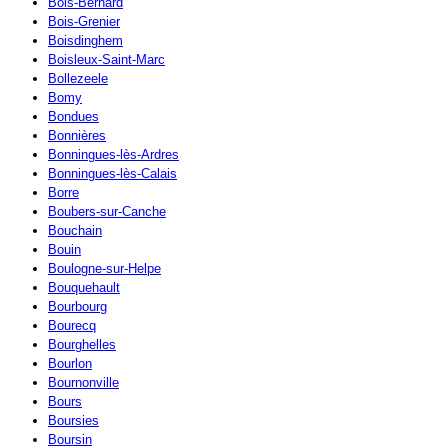
Bois-Bernard
Bois-Grenier
Boisdinghem
Boisleux-Saint-Marc
Bollezeele
Bomy
Bondues
Bonnières
Bonningues-lès-Ardres
Bonningues-lès-Calais
Borre
Boubers-sur-Canche
Bouchain
Bouin
Boulogne-sur-Helpe
Bouquehault
Bourbourg
Bourecq
Bourghelles
Bourlon
Bournonville
Bours
Boursies
Boursin