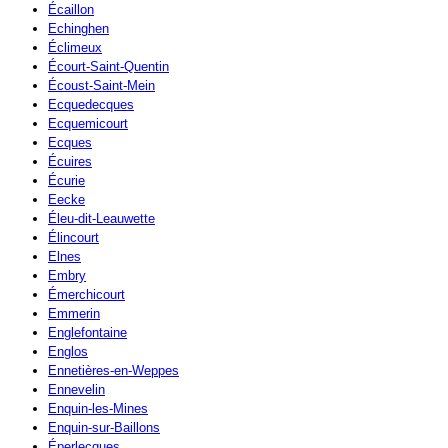
Écaillon
Echinghen
Éclimeux
Écourt-Saint-Quentin
Écoust-Saint-Mein
Ecquedecques
Ecquemicourt
Ecques
Écuires
Écurie
Eecke
Éleu-dit-Leauwette
Élincourt
Elnes
Embry
Émerchicourt
Emmerin
Englefontaine
Englos
Ennetières-en-Weppes
Ennevelin
Enquin-les-Mines
Enquin-sur-Baillons
Éperlecques