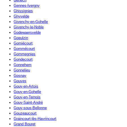
Genech
Gennes-Ivergny
Ghissignies
Ghyvelde
Givenchy-en-Gohelle
Givenchy-le-Noble
Godewaersvelde
Goeulzin
Gomiécourt
Gommécourt
Gommegnies
Gondecourt
Gonnehem
Gonnelieu
Gosnay
Gouves
Gouy-en-Artois
Gouy-en-Gohelle
Gouy-en-Ternois
Gouy-Saint-André
Gouy-sous-Bellonne
Gouzeaucourt
Graincourt-lès-Havrincourt
Grand Bouret