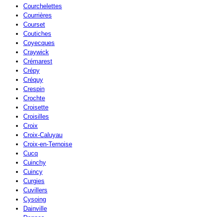
Courchelettes
Courrières
Courset
Coutiches
Coyecques
Craywick
Crémarest
Crépy
Créquy
Crespin
Crochte
Croisette
Croisilles
Croix
Croix-Caluyau
Croix-en-Ternoise
Cucq
Cuinchy
Cuincy
Curgies
Cuvillers
Cysoing
Dainville