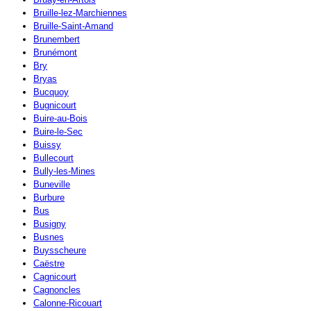
Bruille-lez-Marchiennes
Bruille-Saint-Amand
Brunembert
Brunémont
Bry
Bryas
Bucquoy
Bugnicourt
Buire-au-Bois
Buire-le-Sec
Buissy
Bullecourt
Bully-les-Mines
Buneville
Burbure
Bus
Busigny
Busnes
Buysscheure
Caëstre
Cagnicourt
Cagnoncles
Calonne-Ricouart