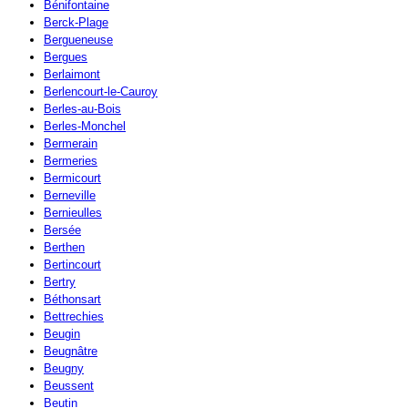
Bénifontaine
Berck-Plage
Bergueneuse
Bergues
Berlaimont
Berlencourt-le-Cauroy
Berles-au-Bois
Berles-Monchel
Bermerain
Bermeries
Bermicourt
Berneville
Bernieulles
Bersée
Berthen
Bertincourt
Bertry
Béthonsart
Bettrechies
Beugin
Beugnâtre
Beugny
Beussent
Beutin