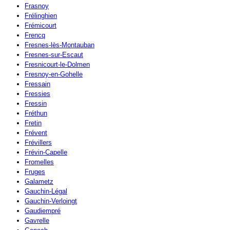
Frasnoy
Frélinghien
Frémicourt
Frencq
Fresnes-lès-Montauban
Fresnes-sur-Escaut
Fresnicourt-le-Dolmen
Fresnoy-en-Gohelle
Fressain
Fressies
Fressin
Fréthun
Fretin
Frévent
Frévillers
Frévin-Capelle
Fromelles
Fruges
Galametz
Gauchin-Légal
Gauchin-Verloingt
Gaudiempré
Gavrelle