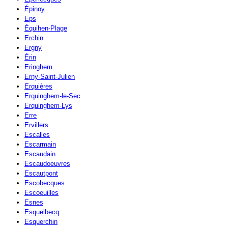
Épinoy
Eps
Équihen-Plage
Erchin
Ergny
Érin
Eringhem
Erny-Saint-Julien
Erquières
Erquinghem-le-Sec
Erquinghem-Lys
Erre
Ervillers
Escalles
Escarmain
Escaudain
Escaudoeuvres
Escautpont
Escobecques
Escoeuilles
Esnes
Esquelbecq
Esquerchin