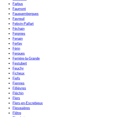
Farbus
Faumont
Fauquembergues
Favreuil
Febvin-Palfart
Féchain
Feignies
Fenain
Ferfay
Férin
Ferques
Ferrière-la-Grande
Festubert
Feuchy
Ficheux
Fiefs
Fiennes
Fillièvres
Fléchin
Flers
Flers-en-Escrebieux
Flesquières
Flêtre