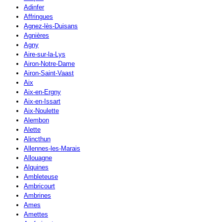
Adinfer
Affringues
Agnez-lès-Duisans
Agnières
Agny
Aire-sur-la-Lys
Airon-Notre-Dame
Airon-Saint-Vaast
Aix
Aix-en-Ergny
Aix-en-Issart
Aix-Noulette
Alembon
Alette
Alincthun
Allennes-les-Marais
Allouagne
Alquines
Ambleteuse
Ambricourt
Ambrines
Ames
Amettes