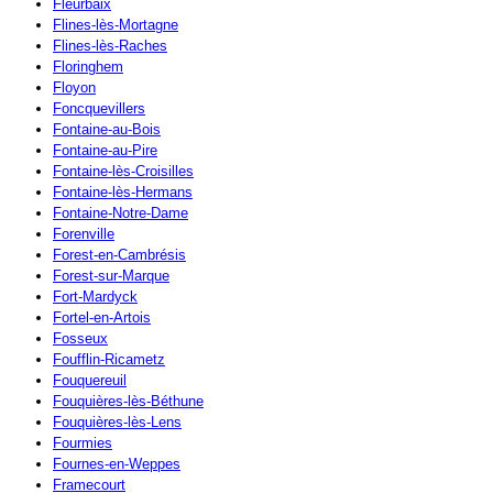
Fleurbaix
Flines-lès-Mortagne
Flines-lès-Raches
Floringhem
Floyon
Foncquevillers
Fontaine-au-Bois
Fontaine-au-Pire
Fontaine-lès-Croisilles
Fontaine-lès-Hermans
Fontaine-Notre-Dame
Forenville
Forest-en-Cambrésis
Forest-sur-Marque
Fort-Mardyck
Fortel-en-Artois
Fosseux
Foufflin-Ricametz
Fouquereuil
Fouquières-lès-Béthune
Fouquières-lès-Lens
Fourmies
Fournes-en-Weppes
Framecourt