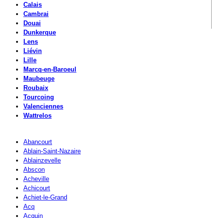
Calais
Cambrai
Douai
Dunkerque
Lens
Liévin
Lille
Marcq-en-Baroeul
Maubeuge
Roubaix
Tourcoing
Valenciennes
Wattrelos
Abancourt
Ablain-Saint-Nazaire
Ablainzevelle
Abscon
Acheville
Achicourt
Achiet-le-Grand
Acq
Acquin