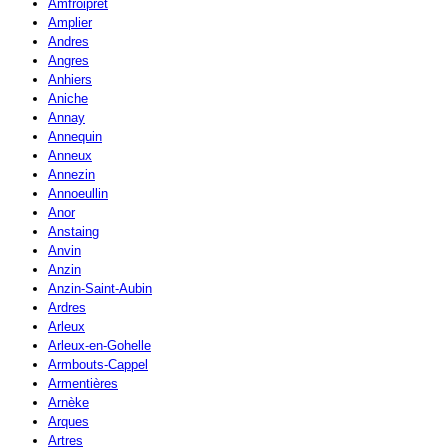
Amfroipret
Amplier
Andres
Angres
Anhiers
Aniche
Annay
Annequin
Anneux
Annezin
Annoeullin
Anor
Anstaing
Anvin
Anzin
Anzin-Saint-Aubin
Ardres
Arleux
Arleux-en-Gohelle
Armbouts-Cappel
Armentières
Arnèke
Arques
Artres