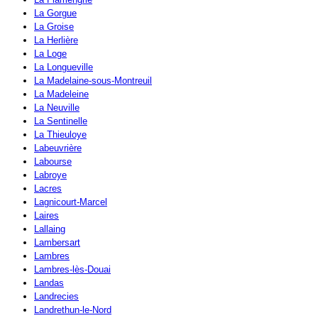
La Gorgue
La Groise
La Herlière
La Loge
La Longueville
La Madelaine-sous-Montreuil
La Madeleine
La Neuville
La Sentinelle
La Thieuloye
Labeuvrière
Labourse
Labroye
Lacres
Lagnicourt-Marcel
Laires
Lallaing
Lambersart
Lambres
Lambres-lès-Douai
Landas
Landrecies
Landrethun-le-Nord