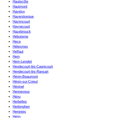
Hautecôte
Hautmont
Haveluy
Haverskerque
Havrincourt
Haynecourt
Hazebrouck
Hébuterne
Hecq
Hélesmes
Helfaut
Hem
Hem-Lenglet
Hendecourt-lès-Cagnicourt
Hendecourt-lès-Ransart
Hénin-Beaumont
Hénin-sur-Cojeul
Héninel
Henneveux
Hénu
Herbelles
Herbinghen
Hergnies
Hérin