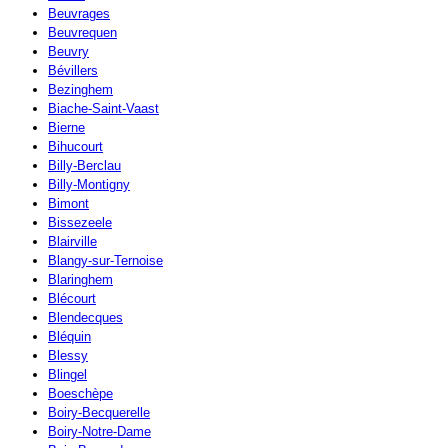
Beuvrages
Beuvrequen
Beuvry
Bévillers
Bezinghem
Biache-Saint-Vaast
Bierne
Bihucourt
Billy-Berclau
Billy-Montigny
Bimont
Bissezeele
Blairville
Blangy-sur-Ternoise
Blaringhem
Blécourt
Blendecques
Bléquin
Blessy
Blingel
Boeschèpe
Boiry-Becquerelle
Boiry-Notre-Dame