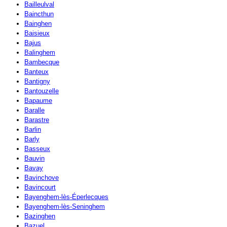
Bailleulval
Baincthun
Bainghen
Baisieux
Bajus
Balinghem
Bambecque
Banteux
Bantigny
Bantouzelle
Bapaume
Baralle
Barastre
Barlin
Barly
Basseux
Bauvin
Bavay
Bavinchove
Bavincourt
Bayenghem-lès-Éperlecques
Bayenghem-lès-Seninghem
Bazinghen
Bazuel