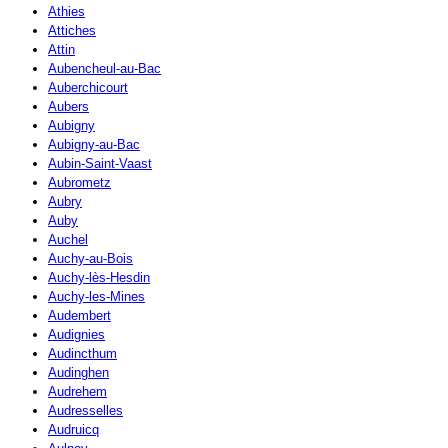
Athies
Attiches
Attin
Aubencheul-au-Bac
Auberchicourt
Aubers
Aubigny
Aubigny-au-Bac
Aubin-Saint-Vaast
Aubrometz
Aubry
Auby
Auchel
Auchy-au-Bois
Auchy-lès-Hesdin
Auchy-les-Mines
Audembert
Audignies
Audincthum
Audinghen
Audrehem
Audresselles
Audruicq