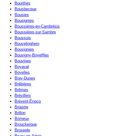
Bourthes
Bousbecque
Bousies
Bousignies
Boussières-en-Cambrésis
Boussières-sur-Sambre
Boussois
Bouvelinghem
Bouvignies
Bouvigny-Boyeffles
Bouvines
Boyaval
Boyelles
Bray-Dunes
Brébières
Brêmes
Brévillers
Bréxent-Énocq
Briastre
Brillon
Brimeux
Brouckerque
Broxeele
Bruay-en-Artois