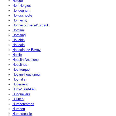
Holque
Hon-Hergies
Hondeghem
Hondschoote
Honnechy
Honnecourt-sur-l'Escaut
Hordain
Hornaing
Houchin
Houdain
Houdain-lez-Bavay
Houlle
Houplin-Ancoisne
Houplines
Houtkerque
Houvin-Houvigneul
Hoymille
Hubersent
Huby-Saint-Leu
Hucqueliers
Hulluch
Humbercamps
Humbert
Humeroeuille