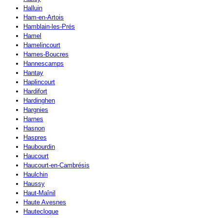
Halluin
Ham-en-Artois
Hamblain-les-Prés
Hamel
Hamelincourt
Hames-Boucres
Hannescamps
Hantay
Haplincourt
Hardifort
Hardinghen
Hargnies
Harnes
Hasnon
Haspres
Haubourdin
Haucourt
Haucourt-en-Cambrésis
Haulchin
Haussy
Haut-Maînil
Haute Avesnes
Hautecloque