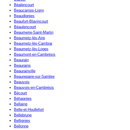
Béalencourt
Beaucamps-Ligny
Beaudignies
Beaufort-Blavincourt
Béaulencourt
Beaumerie-Saint-Martin
Beaumetz-lès-Aire
Beaumetz-lès-Cambrai
Beaumetz-lès-Loges
Beaumont-en-Cambrésis
Beaurain
Beaurains
Beaurainville
Beaurepaire-sur-Sambre
Beauvois
Beauvois-en-Cambrésis
Bécourt
Béhagnies
Bellaing
Belle-et-Houllefort
Bellebrune
Bellignies
Bellonne