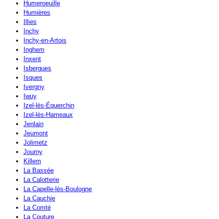
Humeroeuille
Humières
Illies
Inchy
Inchy-en-Artois
Inghem
Inxent
Isbergues
Isques
Ivergny
Iwuy
Izel-lès-Équerchin
Izel-lès-Hameaux
Jenlain
Jeumont
Jolimetz
Journy
Killem
La Bassée
La Calotterie
La Capelle-lès-Boulogne
La Cauchie
La Comté
La Couture