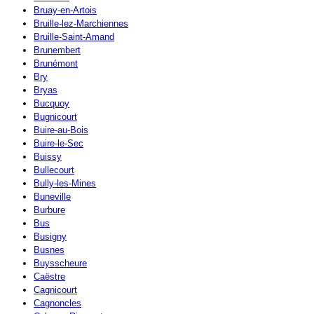
Bruay-en-Artois
Bruille-lez-Marchiennes
Bruille-Saint-Amand
Brunembert
Brunémont
Bry
Bryas
Bucquoy
Bugnicourt
Buire-au-Bois
Buire-le-Sec
Buissy
Bullecourt
Bully-les-Mines
Buneville
Burbure
Bus
Busigny
Busnes
Buysscheure
Caëstre
Cagnicourt
Cagnoncles