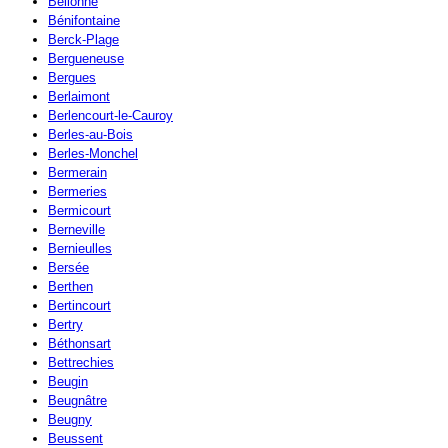
Bellonne
Bénifontaine
Berck-Plage
Bergueneuse
Bergues
Berlaimont
Berlencourt-le-Cauroy
Berles-au-Bois
Berles-Monchel
Bermerain
Bermeries
Bermicourt
Berneville
Bernieulles
Bersée
Berthen
Bertincourt
Bertry
Béthonsart
Bettrechies
Beugin
Beugnâtre
Beugny
Beussent