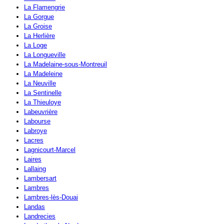
La Flamengrie
La Gorgue
La Groise
La Herlière
La Loge
La Longueville
La Madelaine-sous-Montreuil
La Madeleine
La Neuville
La Sentinelle
La Thieuloye
Labeuvrière
Labourse
Labroye
Lacres
Lagnicourt-Marcel
Laires
Lallaing
Lambersart
Lambres
Lambres-lès-Douai
Landas
Landrecies