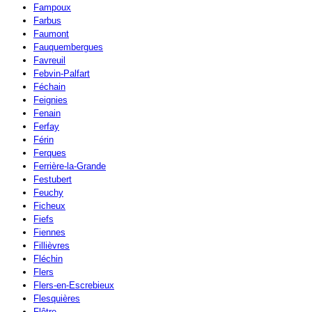
Fampoux
Farbus
Faumont
Fauquembergues
Favreuil
Febvin-Palfart
Féchain
Feignies
Fenain
Ferfay
Férin
Ferques
Ferrière-la-Grande
Festubert
Feuchy
Ficheux
Fiefs
Fiennes
Fillièvres
Fléchin
Flers
Flers-en-Escrebieux
Flesquières
Flêtre