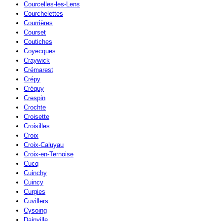
Courcelles-les-Lens
Courchelettes
Courrières
Courset
Coutiches
Coyecques
Craywick
Crémarest
Crépy
Créquy
Crespin
Crochte
Croisette
Croisilles
Croix
Croix-Caluyau
Croix-en-Ternoise
Cucq
Cuinchy
Cuincy
Curgies
Cuvillers
Cysoing
Dainville