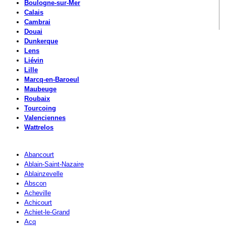
Boulogne-sur-Mer
Calais
Cambrai
Douai
Dunkerque
Lens
Liévin
Lille
Marcq-en-Baroeul
Maubeuge
Roubaix
Tourcoing
Valenciennes
Wattrelos
Abancourt
Ablain-Saint-Nazaire
Ablainzevelle
Abscon
Acheville
Achicourt
Achiet-le-Grand
Acq