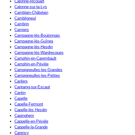
Calonne-Ricouart
Calonne-sur-la-Lys
Camblain-Châtelain
Cambligneul
Cambrin
Camiers
Campagne-lès-Boulonnais
Campagne-lès-Guînes
Campagne-lès-Hesdin
Campagne-lès-Wardrecques
Camphin-en-Carembault
Camphin-en-Pévèle
Campigneulles-les-Grandes
Campigneulles-les-Petites
Canlers
Cantaing-sur-Escaut
Cantin
Capelle
Capelle-Fermont
Capelle-lès Hesdin
Capinghem
Cappelle-en-Pévèle
Cappelle-la-Grande
Carency