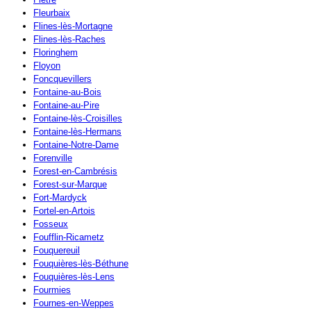
Fleurbaix
Flines-lès-Mortagne
Flines-lès-Raches
Floringhem
Floyon
Foncquevillers
Fontaine-au-Bois
Fontaine-au-Pire
Fontaine-lès-Croisilles
Fontaine-lès-Hermans
Fontaine-Notre-Dame
Forenville
Forest-en-Cambrésis
Forest-sur-Marque
Fort-Mardyck
Fortel-en-Artois
Fosseux
Foufflin-Ricametz
Fouquereuil
Fouquières-lès-Béthune
Fouquières-lès-Lens
Fourmies
Fournes-en-Weppes