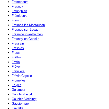
Framecourt
Frasnoy
Frélinghien
Frémicourt
Frencq
Fresnes-lès-Montauban
Fresnes-sur-Escaut
Fresnicourt-le-Dolmen
Fresnoy-en-Gohelle
Fressain
Fressies
Fressin
Fréthun
Fretin
Frévent
Frévillers
Frévin-Capelle
Fromelles
Fruges
Galametz
Gauchin-Légal
Gauchin-Verloingt
Gaudiempré
Gavrelle