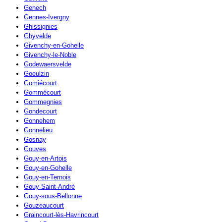
Genech
Gennes-Ivergny
Ghissignies
Ghyvelde
Givenchy-en-Gohelle
Givenchy-le-Noble
Godewaersvelde
Goeulzin
Gomiécourt
Gommécourt
Gommegnies
Gondecourt
Gonnehem
Gonnelieu
Gosnay
Gouves
Gouy-en-Artois
Gouy-en-Gohelle
Gouy-en-Ternois
Gouy-Saint-André
Gouy-sous-Bellonne
Gouzeaucourt
Graincourt-lès-Havrincourt