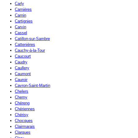
Carly
Carnières
Carnin
Cartignies
Carvin
Cassel
Catillon-sur-Sambre
Cattenières
Cauchy-à-la-Tour
Caucourt
Caudry
Caullery
Caumont
Cauroir
Cavron-Saint-Martin
Chelers
Chemy
Chéreng
Chériennes
Chérisy
Chocques
Clairmarais
Clarques