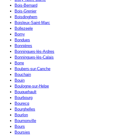
Bois-Bernard
Bois-Grenier
Boisdinghem
Boisleux-Saint-Marc
Bollezeele
Bomy
Bondues
Bonnières
Bonningues-lès-Ardres
Bonningues-lès-Calais
Borre
Boubers-sur-Canche
Bouchain
Bouin
Boulogne-sur-Helpe
Bouquehault
Bourbourg
Bourecq
Bourghelles
Bourlon
Bournonville
Bours
Boursies