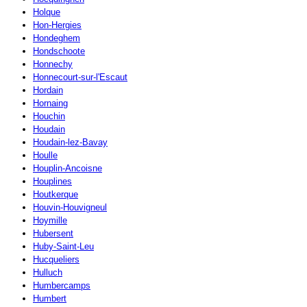
Holque
Hon-Hergies
Hondeghem
Hondschoote
Honnechy
Honnecourt-sur-l'Escaut
Hordain
Hornaing
Houchin
Houdain
Houdain-lez-Bavay
Houlle
Houplin-Ancoisne
Houplines
Houtkerque
Houvin-Houvigneul
Hoymille
Hubersent
Huby-Saint-Leu
Hucqueliers
Hulluch
Humbercamps
Humbert