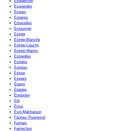
Esquerchin
Esquerdes
Essars
Estaires
Estevelles
Estourmel
Estrée
Estrée-Blanche
Estrée-Cauchy
Estrée-Wamin
Estréelles
Estrées
Estreux
Estrun
Eswars
Étaing
Étaples
Éterpigny
Eth
Étrun
Évin-Malmaison
Fâches-Thumesnil
Famars
Famechon