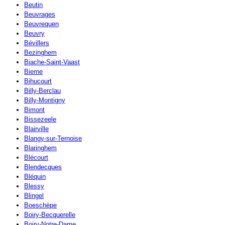
Beutin
Beuvrages
Beuvrequen
Beuvry
Bévillers
Bezinghem
Biache-Saint-Vaast
Bierne
Bihucourt
Billy-Berclau
Billy-Montigny
Bimont
Bissezeele
Blairville
Blangy-sur-Ternoise
Blaringhem
Blécourt
Blendecques
Bléquin
Blessy
Blingel
Boeschèpe
Boiry-Becquerelle
Boiry-Notre-Dame