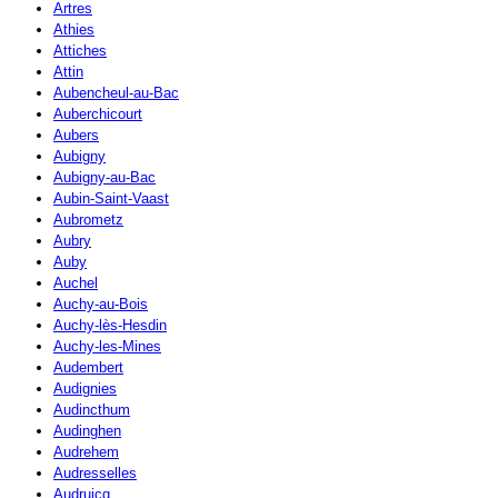
Artres
Athies
Attiches
Attin
Aubencheul-au-Bac
Auberchicourt
Aubers
Aubigny
Aubigny-au-Bac
Aubin-Saint-Vaast
Aubrometz
Aubry
Auby
Auchel
Auchy-au-Bois
Auchy-lès-Hesdin
Auchy-les-Mines
Audembert
Audignies
Audincthum
Audinghen
Audrehem
Audresselles
Audruicq