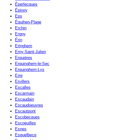
Éperlecques
Épinoy
Eps
Équihen-Plage
Erchin
Ergny
Érin
Eringhem
Erny-Saint-Julien
Erquières
Erquinghem-le-Sec
Erquinghem-Lys
Erre
Ervillers
Escalles
Escarmain
Escaudain
Escaudoeuvres
Escautpont
Escobecques
Escoeuilles
Esnes
Esquelbecq