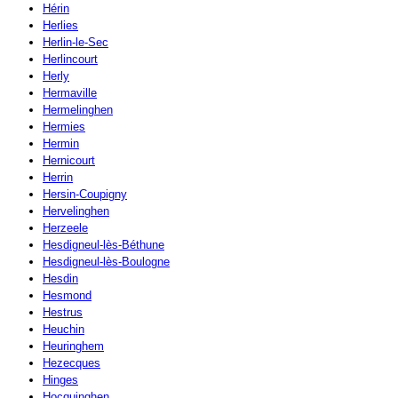
Hérin
Herlies
Herlin-le-Sec
Herlincourt
Herly
Hermaville
Hermelinghen
Hermies
Hermin
Hernicourt
Herrin
Hersin-Coupigny
Hervelinghen
Herzeele
Hesdigneul-lès-Béthune
Hesdigneul-lès-Boulogne
Hesdin
Hesmond
Hestrus
Heuchin
Heuringhem
Hezecques
Hinges
Hocquinghen