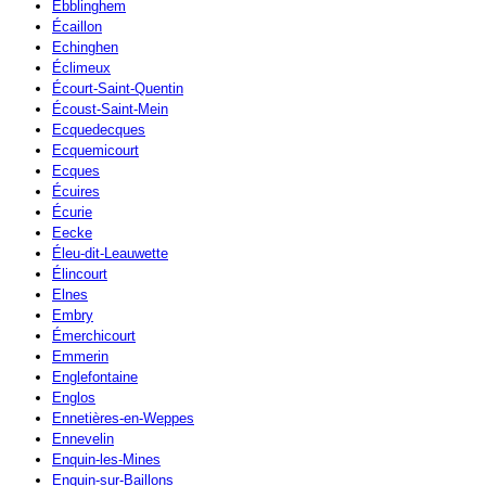
Ebblinghem
Écaillon
Echinghen
Éclimeux
Écourt-Saint-Quentin
Écoust-Saint-Mein
Ecquedecques
Ecquemicourt
Ecques
Écuires
Écurie
Eecke
Éleu-dit-Leauwette
Élincourt
Elnes
Embry
Émerchicourt
Emmerin
Englefontaine
Englos
Ennetières-en-Weppes
Ennevelin
Enquin-les-Mines
Enquin-sur-Baillons