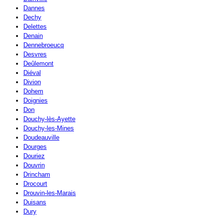
Dannes
Dechy
Delettes
Denain
Dennebroeucq
Desvres
Deûlemont
Diéval
Divion
Dohem
Doignies
Don
Douchy-lès-Ayette
Douchy-les-Mines
Doudeauville
Dourges
Douriez
Douvrin
Drincham
Drocourt
Drouvin-les-Marais
Duisans
Dury