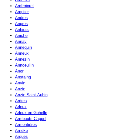
Amfroipret
Amplier
Andres
Angres
Anhiers
Aniche
Annay
Annequin
Anneux
Annezin
Annoeullin
Anor
Anstaing
Anvin
Anzin
Anzin-Saint-Aubin
Ardres
Arleux
Arleux-en-Gohelle
Armbouts-Cappel
Armentières
Arnèke
Arques