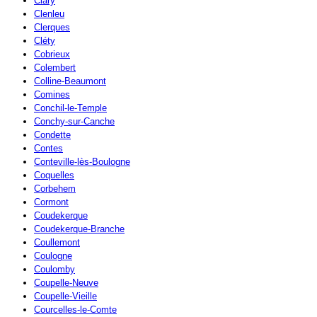
Clary
Clenleu
Clerques
Cléty
Cobrieux
Colembert
Colline-Beaumont
Comines
Conchil-le-Temple
Conchy-sur-Canche
Condette
Contes
Conteville-lès-Boulogne
Coquelles
Corbehem
Cormont
Coudekerque
Coudekerque-Branche
Coullemont
Coulogne
Coulomby
Coupelle-Neuve
Coupelle-Vieille
Courcelles-le-Comte