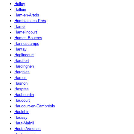
Halloy
Halluin
Ham-en-Artois
Hamblain-les-Prés
Hamel
Hamelincourt
Hames-Boucres
Hannescamps
Hantay
Haplincourt
Hardifort
Hardinghen
Hargnies
Harnes
Hasnon
Haspres
Haubourdin
Haucourt
Haucourt-en-Cambrésis
Haulchin
Haussy
Haut-Maînil
Haute Avesnes