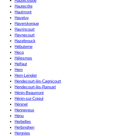
Hautecloque
Hautecôte
Hautmont
Haveluy
Haverskerque
Havrincourt
Haynecourt
Hazebrouck
Hébuterne
Hecq
Hélesmes
Helfaut
Hem
Hem-Lenglet
Hendecourt-lès-Cagnicourt
Hendecourt-lès-Ransart
Hénin-Beaumont
Hénin-sur-Cojeul
Héninel
Henneveux
Hénu
Herbelles
Herbinghen
Hergnies