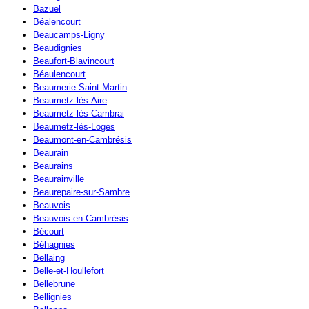
Bazuel
Béalencourt
Beaucamps-Ligny
Beaudignies
Beaufort-Blavincourt
Béaulencourt
Beaumerie-Saint-Martin
Beaumetz-lès-Aire
Beaumetz-lès-Cambrai
Beaumetz-lès-Loges
Beaumont-en-Cambrésis
Beaurain
Beaurains
Beaurainville
Beaurepaire-sur-Sambre
Beauvois
Beauvois-en-Cambrésis
Bécourt
Béhagnies
Bellaing
Belle-et-Houllefort
Bellebrune
Bellignies