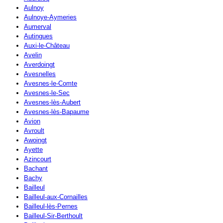
Aulnoy
Aulnoye-Aymeries
Aumerval
Autingues
Auxi-le-Château
Avelin
Averdoingt
Avesnelles
Avesnes-le-Comte
Avesnes-le-Sec
Avesnes-lès-Aubert
Avesnes-lès-Bapaume
Avion
Avroult
Awoingt
Ayette
Azincourt
Bachant
Bachy
Bailleul
Bailleul-aux-Cornailles
Bailleul-lès-Pernes
Bailleul-Sir-Berthoult