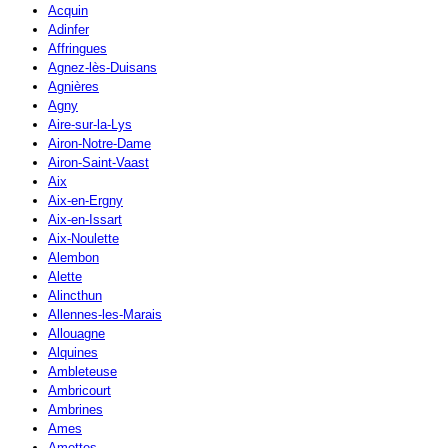
Acquin
Adinfer
Affringues
Agnez-lès-Duisans
Agnières
Agny
Aire-sur-la-Lys
Airon-Notre-Dame
Airon-Saint-Vaast
Aix
Aix-en-Ergny
Aix-en-Issart
Aix-Noulette
Alembon
Alette
Alincthun
Allennes-les-Marais
Allouagne
Alquines
Ambleteuse
Ambricourt
Ambrines
Ames
Amettes