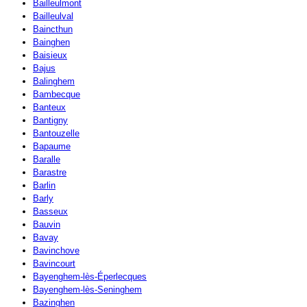
Bailleulmont
Bailleulval
Baincthun
Bainghen
Baisieux
Bajus
Balinghem
Bambecque
Banteux
Bantigny
Bantouzelle
Bapaume
Baralle
Barastre
Barlin
Barly
Basseux
Bauvin
Bavay
Bavinchove
Bavincourt
Bayenghem-lès-Éperlecques
Bayenghem-lès-Seninghem
Bazinghen