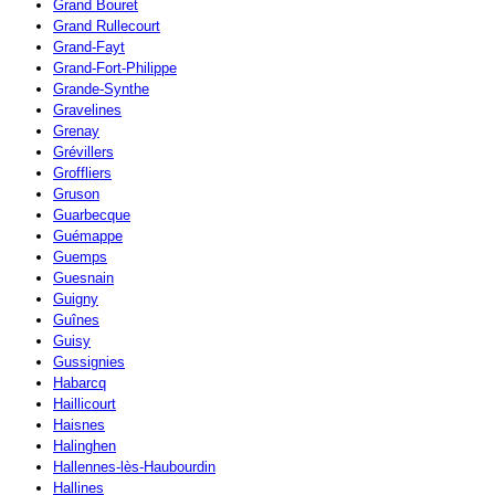
Grand Bouret
Grand Rullecourt
Grand-Fayt
Grand-Fort-Philippe
Grande-Synthe
Gravelines
Grenay
Grévillers
Groffliers
Gruson
Guarbecque
Guémappe
Guemps
Guesnain
Guigny
Guînes
Guisy
Gussignies
Habarcq
Haillicourt
Haisnes
Halinghen
Hallennes-lès-Haubourdin
Hallines