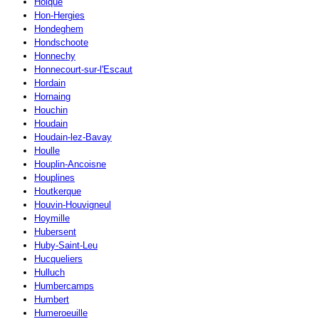
Holque
Hon-Hergies
Hondeghem
Hondschoote
Honnechy
Honnecourt-sur-l'Escaut
Hordain
Hornaing
Houchin
Houdain
Houdain-lez-Bavay
Houlle
Houplin-Ancoisne
Houplines
Houtkerque
Houvin-Houvigneul
Hoymille
Hubersent
Huby-Saint-Leu
Hucqueliers
Hulluch
Humbercamps
Humbert
Humeroeuille