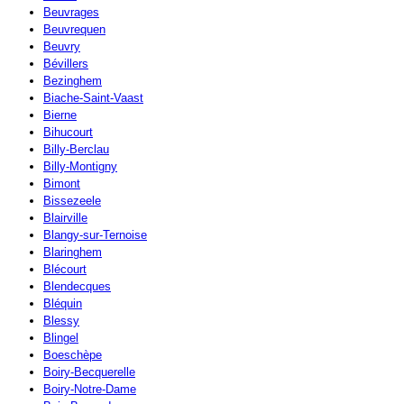
Beuvrages
Beuvrequen
Beuvry
Bévillers
Bezinghem
Biache-Saint-Vaast
Bierne
Bihucourt
Billy-Berclau
Billy-Montigny
Bimont
Bissezeele
Blairville
Blangy-sur-Ternoise
Blaringhem
Blécourt
Blendecques
Bléquin
Blessy
Blingel
Boeschèpe
Boiry-Becquerelle
Boiry-Notre-Dame