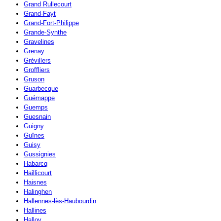
Grand Rullecourt
Grand-Fayt
Grand-Fort-Philippe
Grande-Synthe
Gravelines
Grenay
Grévillers
Groffliers
Gruson
Guarbecque
Guémappe
Guemps
Guesnain
Guigny
Guînes
Guisy
Gussignies
Habarcq
Haillicourt
Haisnes
Halinghen
Hallennes-lès-Haubourdin
Hallines
Halloy