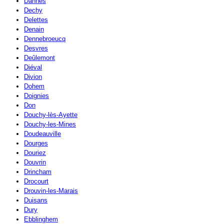
Dannes
Dechy
Delettes
Denain
Dennebroeucq
Desvres
Deûlemont
Diéval
Divion
Dohem
Doignies
Don
Douchy-lès-Ayette
Douchy-les-Mines
Doudeauville
Dourges
Douriez
Douvrin
Drincham
Drocourt
Drouvin-les-Marais
Duisans
Dury
Ebblinghem