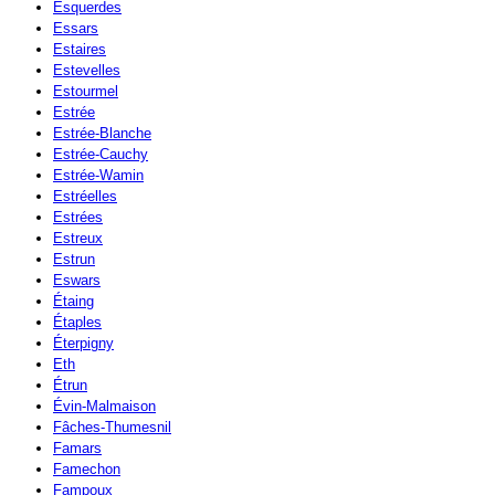
Esquerdes
Essars
Estaires
Estevelles
Estourmel
Estrée
Estrée-Blanche
Estrée-Cauchy
Estrée-Wamin
Estréelles
Estrées
Estreux
Estrun
Eswars
Étaing
Étaples
Éterpigny
Eth
Étrun
Évin-Malmaison
Fâches-Thumesnil
Famars
Famechon
Fampoux