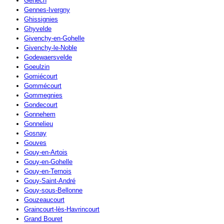
Genech
Gennes-Ivergny
Ghissignies
Ghyvelde
Givenchy-en-Gohelle
Givenchy-le-Noble
Godewaersvelde
Goeulzin
Gomiécourt
Gommécourt
Gommegnies
Gondecourt
Gonnehem
Gonnelieu
Gosnay
Gouves
Gouy-en-Artois
Gouy-en-Gohelle
Gouy-en-Ternois
Gouy-Saint-André
Gouy-sous-Bellonne
Gouzeaucourt
Graincourt-lès-Havrincourt
Grand Bouret