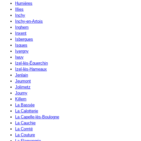
Humières
Illies
Inchy
Inchy-en-Artois
Inghem
Inxent
Isbergues
Isques
Ivergny
Iwuy
Izel-lès-Équerchin
Izel-lès-Hameaux
Jenlain
Jeumont
Jolimetz
Journy
Killem
La Bassée
La Calotterie
La Capelle-lès-Boulogne
La Cauchie
La Comté
La Couture
La Flamengrie