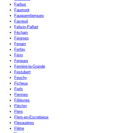
Farbus
Faumont
Fauquembergues
Favreuil
Febvin-Palfart
Féchain
Feignies
Fenain
Ferfay
Férin
Ferques
Ferrière-la-Grande
Festubert
Feuchy
Ficheux
Fiefs
Fiennes
Fillièvres
Fléchin
Flers
Flers-en-Escrebieux
Flesquières
Flêtre