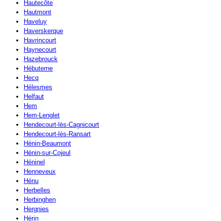
Hautecôte
Hautmont
Haveluy
Haverskerque
Havrincourt
Haynecourt
Hazebrouck
Hébuterne
Hecq
Hélesmes
Helfaut
Hem
Hem-Lenglet
Hendecourt-lès-Cagnicourt
Hendecourt-lès-Ransart
Hénin-Beaumont
Hénin-sur-Cojeul
Héninel
Henneveux
Hénu
Herbelles
Herbinghen
Hergnies
Hérin