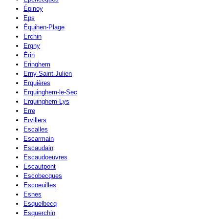
Épinoy
Eps
Équihen-Plage
Erchin
Ergny
Érin
Eringhem
Erny-Saint-Julien
Erquières
Erquinghem-le-Sec
Erquinghem-Lys
Erre
Ervillers
Escalles
Escarmain
Escaudain
Escaudoeuvres
Escautpont
Escobecques
Escoeuilles
Esnes
Esquelbecq
Esquerchin