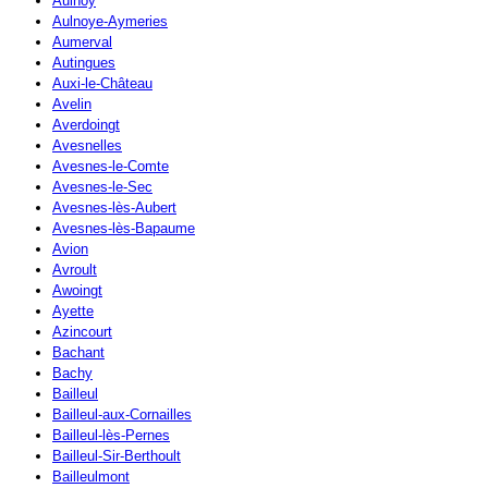
Aulnoy
Aulnoye-Aymeries
Aumerval
Autingues
Auxi-le-Château
Avelin
Averdoingt
Avesnelles
Avesnes-le-Comte
Avesnes-le-Sec
Avesnes-lès-Aubert
Avesnes-lès-Bapaume
Avion
Avroult
Awoingt
Ayette
Azincourt
Bachant
Bachy
Bailleul
Bailleul-aux-Cornailles
Bailleul-lès-Pernes
Bailleul-Sir-Berthoult
Bailleulmont