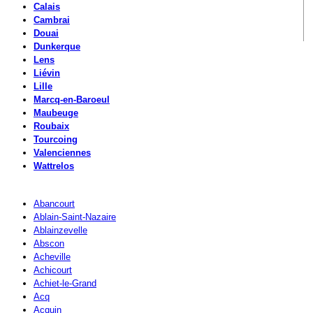
Calais
Cambrai
Douai
Dunkerque
Lens
Liévin
Lille
Marcq-en-Baroeul
Maubeuge
Roubaix
Tourcoing
Valenciennes
Wattrelos
Abancourt
Ablain-Saint-Nazaire
Ablainzevelle
Abscon
Acheville
Achicourt
Achiet-le-Grand
Acq
Acquin