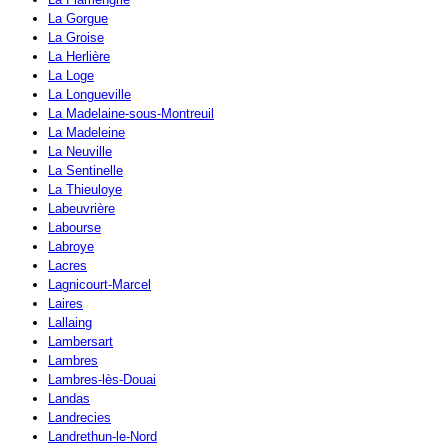
La Gorgue
La Groise
La Herlière
La Loge
La Longueville
La Madelaine-sous-Montreuil
La Madeleine
La Neuville
La Sentinelle
La Thieuloye
Labeuvrière
Labourse
Labroye
Lacres
Lagnicourt-Marcel
Laires
Lallaing
Lambersart
Lambres
Lambres-lès-Douai
Landas
Landrecies
Landrethun-le-Nord