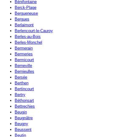
Bénifontaine
Berck-Plage
Bergueneuse
Bergues
Berlaimont
Berlencourt-le-Cauroy
Berles-au-Bois
Berles-Monchel
Bermerain
Bermeries
Bermicourt
Berneville
Bernieulles
Bersée
Berthen
Bertincourt
Bertry
Béthonsart
Bettrechies
Beugin
Beugnâtre
Beugny
Beussent
Beutin