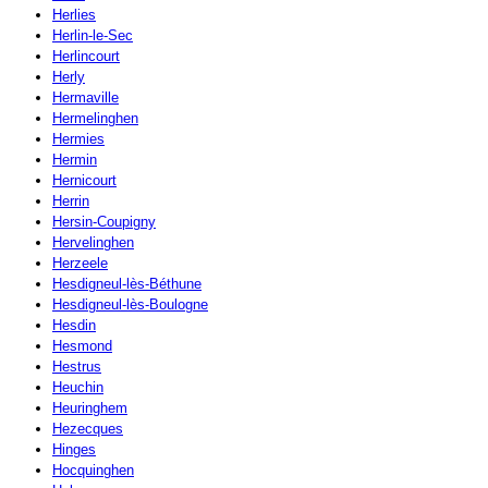
Herlies
Herlin-le-Sec
Herlincourt
Herly
Hermaville
Hermelinghen
Hermies
Hermin
Hernicourt
Herrin
Hersin-Coupigny
Hervelinghen
Herzeele
Hesdigneul-lès-Béthune
Hesdigneul-lès-Boulogne
Hesdin
Hesmond
Hestrus
Heuchin
Heuringhem
Hezecques
Hinges
Hocquinghen