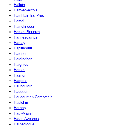
Halluin
Ham-en-Artois
Hamblain-les-Prés
Hamel
Hamelincourt
Hames-Boucres
Hannescamps
Hantay
Haplincourt
Hardifort
Hardinghen
Hargnies
Harnes
Hasnon
Haspres
Haubourdin
Haucourt
Haucourt-en-Cambrésis
Haulchin
Haussy
Haut-Maînil
Haute Avesnes
Hautecloque