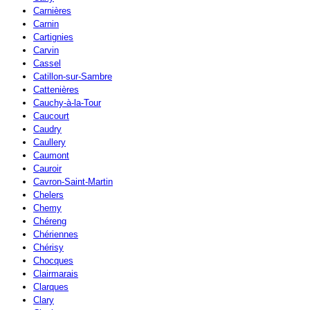
Carnières
Carnin
Cartignies
Carvin
Cassel
Catillon-sur-Sambre
Cattenières
Cauchy-à-la-Tour
Caucourt
Caudry
Caullery
Caumont
Cauroir
Cavron-Saint-Martin
Chelers
Chemy
Chéreng
Chériennes
Chérisy
Chocques
Clairmarais
Clarques
Clary