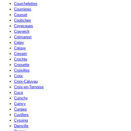
Courchelettes
Courrières
Courset
Coutiches
Coyecques
Craywick
Crémarest
Crépy
Créquy
Crespin
Crochte
Croisette
Croisilles
Croix
Croix-Caluyau
Croix-en-Ternoise
Cucq
Cuinchy
Cuincy
Curgies
Cuvillers
Cysoing
Dainville