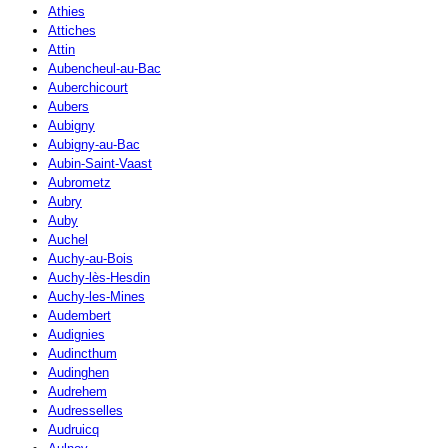
Athies
Attiches
Attin
Aubencheul-au-Bac
Auberchicourt
Aubers
Aubigny
Aubigny-au-Bac
Aubin-Saint-Vaast
Aubrometz
Aubry
Auby
Auchel
Auchy-au-Bois
Auchy-lès-Hesdin
Auchy-les-Mines
Audembert
Audignies
Audincthum
Audinghen
Audrehem
Audresselles
Audruicq