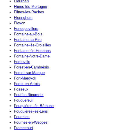
Fleurbaix
Flines-lès-Mortagne
Flines-lès-Raches
Floringhem
Floyon
Foncquevillers
Fontaine-au-Bois
Fontaine-au-Pire
Fontaine-lès-Croisilles
Fontaine-lès-Hermans
Fontaine-Notre-Dame
Forenville
Forest-en-Cambrésis
Forest-sur-Marque
Fort-Mardyck
Fortel-en-Artois
Fosseux
Foufflin-Ricametz
Fouquereuil
Fouquières-lès-Béthune
Fouquières-lès-Lens
Fourmies
Fournes-en-Weppes
Framecourt