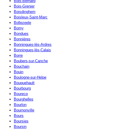
Bois-Bernard
Bois-Grenier
Boisdinghem
Boisleux-Saint-Marc
Bollezeele
Bomy
Bondues
Bonnières
Bonningues-lès-Ardres
Bonningues-lès-Calais
Borre
Boubers-sur-Canche
Bouchain
Bouin
Boulogne-sur-Helpe
Bouquehault
Bourbourg
Bourecq
Bourghelles
Bourlon
Bournonville
Bours
Boursies
Boursin