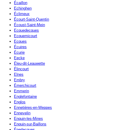
Écaillon
Echinghen
Éclimeux
Écourt-Saint-Quentin
Écoust-Saint-Mein
Ecquedecques
Ecquemicourt
Ecques
Écuires
Écurie
Eecke
Éleu-dit-Leauwette
Élincourt
Elnes
Embry
Émerchicourt
Emmerin
Englefontaine
Englos
Ennetières-en-Weppes
Ennevelin
Enquin-les-Mines
Enquin-sur-Baillons
Éperlecques