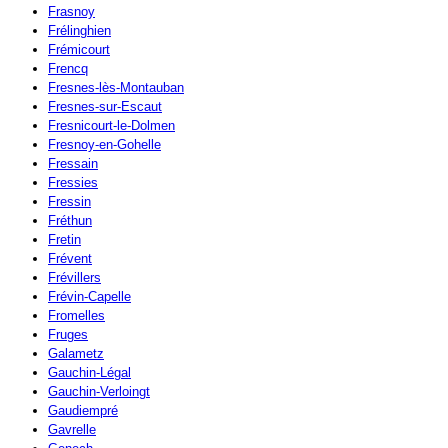
Frasnoy
Frélinghien
Frémicourt
Frencq
Fresnes-lès-Montauban
Fresnes-sur-Escaut
Fresnicourt-le-Dolmen
Fresnoy-en-Gohelle
Fressain
Fressies
Fressin
Fréthun
Fretin
Frévent
Frévillers
Frévin-Capelle
Fromelles
Fruges
Galametz
Gauchin-Légal
Gauchin-Verloingt
Gaudiempré
Gavrelle