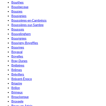
Bourthes
Bousbecque
Bousies
Bousignies
Boussières-en-Cambrésis
Boussières-sur-Sambre
Boussois
Bouvelinghem
Bouvignies
Bouvigny-Boyeffles
Bouvines
Boyaval
Boyelles
Bray-Dunes
Brébières
Brêmes
Brévillers
Bréxent-Énocq
Briastre
Brillon
Brimeux
Brouckerque
Broxeele
Bruay-en-Artois