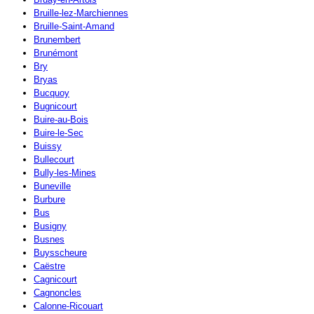
Bruille-lez-Marchiennes
Bruille-Saint-Amand
Brunembert
Brunémont
Bry
Bryas
Bucquoy
Bugnicourt
Buire-au-Bois
Buire-le-Sec
Buissy
Bullecourt
Bully-les-Mines
Buneville
Burbure
Bus
Busigny
Busnes
Buysscheure
Caëstre
Cagnicourt
Cagnoncles
Calonne-Ricouart