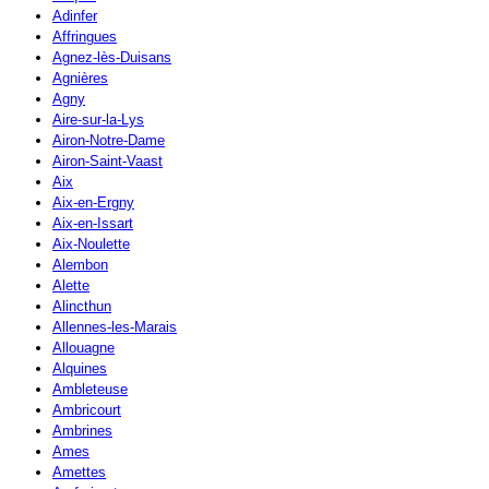
Adinfer
Affringues
Agnez-lès-Duisans
Agnières
Agny
Aire-sur-la-Lys
Airon-Notre-Dame
Airon-Saint-Vaast
Aix
Aix-en-Ergny
Aix-en-Issart
Aix-Noulette
Alembon
Alette
Alincthun
Allennes-les-Marais
Allouagne
Alquines
Ambleteuse
Ambricourt
Ambrines
Ames
Amettes