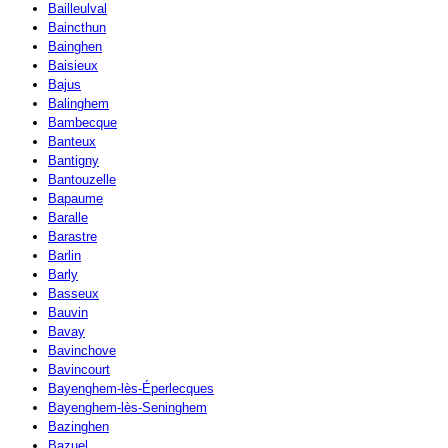
Bailleulval
Baincthun
Bainghen
Baisieux
Bajus
Balinghem
Bambecque
Banteux
Bantigny
Bantouzelle
Bapaume
Baralle
Barastre
Barlin
Barly
Basseux
Bauvin
Bavay
Bavinchove
Bavincourt
Bayenghem-lès-Éperlecques
Bayenghem-lès-Seninghem
Bazinghen
Bazuel