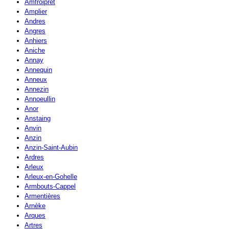
Amfroipret
Amplier
Andres
Angres
Anhiers
Aniche
Annay
Annequin
Anneux
Annezin
Annoeullin
Anor
Anstaing
Anvin
Anzin
Anzin-Saint-Aubin
Ardres
Arleux
Arleux-en-Gohelle
Armbouts-Cappel
Armentières
Arnèke
Arques
Artres