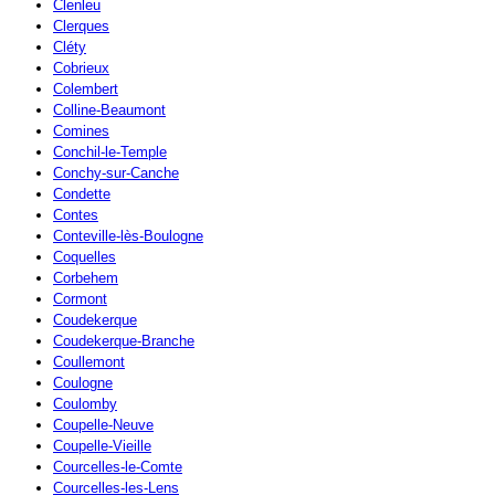
Clenleu
Clerques
Cléty
Cobrieux
Colembert
Colline-Beaumont
Comines
Conchil-le-Temple
Conchy-sur-Canche
Condette
Contes
Conteville-lès-Boulogne
Coquelles
Corbehem
Cormont
Coudekerque
Coudekerque-Branche
Coullemont
Coulogne
Coulomby
Coupelle-Neuve
Coupelle-Vieille
Courcelles-le-Comte
Courcelles-les-Lens