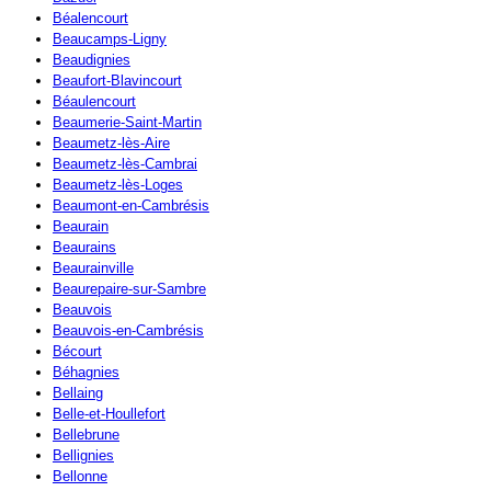
Béalencourt
Beaucamps-Ligny
Beaudignies
Beaufort-Blavincourt
Béaulencourt
Beaumerie-Saint-Martin
Beaumetz-lès-Aire
Beaumetz-lès-Cambrai
Beaumetz-lès-Loges
Beaumont-en-Cambrésis
Beaurain
Beaurains
Beaurainville
Beaurepaire-sur-Sambre
Beauvois
Beauvois-en-Cambrésis
Bécourt
Béhagnies
Bellaing
Belle-et-Houllefort
Bellebrune
Bellignies
Bellonne