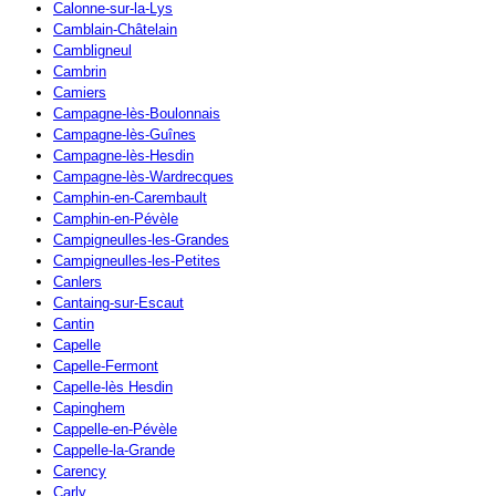
Calonne-sur-la-Lys
Camblain-Châtelain
Cambligneul
Cambrin
Camiers
Campagne-lès-Boulonnais
Campagne-lès-Guînes
Campagne-lès-Hesdin
Campagne-lès-Wardrecques
Camphin-en-Carembault
Camphin-en-Pévèle
Campigneulles-les-Grandes
Campigneulles-les-Petites
Canlers
Cantaing-sur-Escaut
Cantin
Capelle
Capelle-Fermont
Capelle-lès Hesdin
Capinghem
Cappelle-en-Pévèle
Cappelle-la-Grande
Carency
Carly