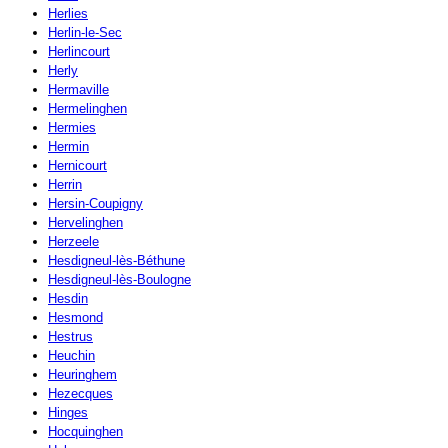
Herlies
Herlin-le-Sec
Herlincourt
Herly
Hermaville
Hermelinghen
Hermies
Hermin
Hernicourt
Herrin
Hersin-Coupigny
Hervelinghen
Herzeele
Hesdigneul-lès-Béthune
Hesdigneul-lès-Boulogne
Hesdin
Hesmond
Hestrus
Heuchin
Heuringhem
Hezecques
Hinges
Hocquinghen