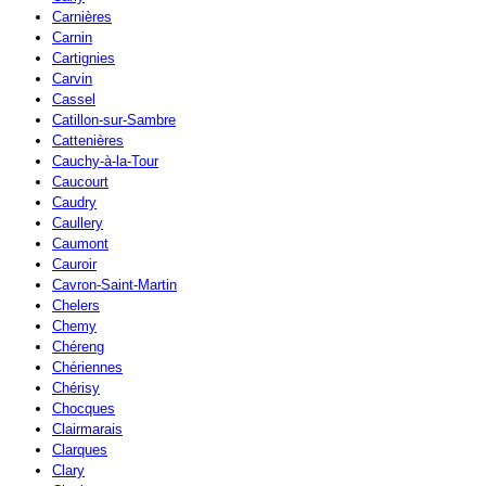
Carnières
Carnin
Cartignies
Carvin
Cassel
Catillon-sur-Sambre
Cattenières
Cauchy-à-la-Tour
Caucourt
Caudry
Caullery
Caumont
Cauroir
Cavron-Saint-Martin
Chelers
Chemy
Chéreng
Chériennes
Chérisy
Chocques
Clairmarais
Clarques
Clary