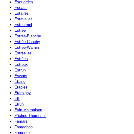
Esquerdes
Essars
Estaires
Estevelles
Estourmel
Estrée
Estrée-Blanche
Estrée-Cauchy
Estrée-Wamin
Estréelles
Estrées
Estreux
Estrun
Eswars
Étaing
Étaples
Éterpigny
Eth
Étrun
Évin-Malmaison
Fâches-Thumesnil
Famars
Famechon
Fampoux