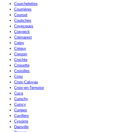
Courchelettes
Courrières
Courset
Coutiches
Coyecques
Craywick
Crémarest
Crépy
Créquy
Crespin
Crochte
Croisette
Croisilles
Croix
Croix-Caluyau
Croix-en-Ternoise
Cucq
Cuinchy
Cuincy
Curgies
Cuvillers
Cysoing
Dainville