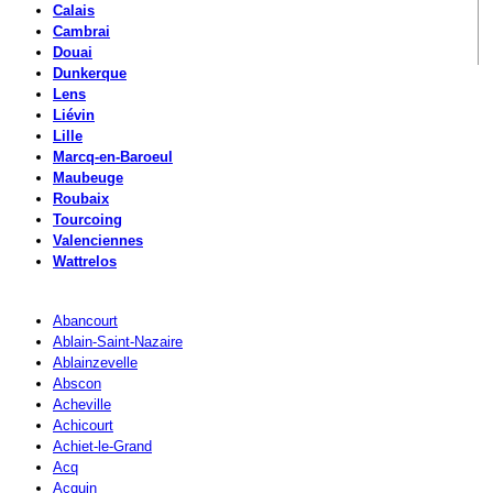
Calais
Cambrai
Douai
Dunkerque
Lens
Liévin
Lille
Marcq-en-Baroeul
Maubeuge
Roubaix
Tourcoing
Valenciennes
Wattrelos
Abancourt
Ablain-Saint-Nazaire
Ablainzevelle
Abscon
Acheville
Achicourt
Achiet-le-Grand
Acq
Acquin