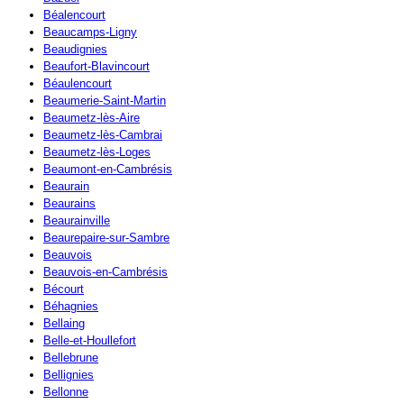
Béalencourt
Beaucamps-Ligny
Beaudignies
Beaufort-Blavincourt
Béaulencourt
Beaumerie-Saint-Martin
Beaumetz-lès-Aire
Beaumetz-lès-Cambrai
Beaumetz-lès-Loges
Beaumont-en-Cambrésis
Beaurain
Beaurains
Beaurainville
Beaurepaire-sur-Sambre
Beauvois
Beauvois-en-Cambrésis
Bécourt
Béhagnies
Bellaing
Belle-et-Houllefort
Bellebrune
Bellignies
Bellonne