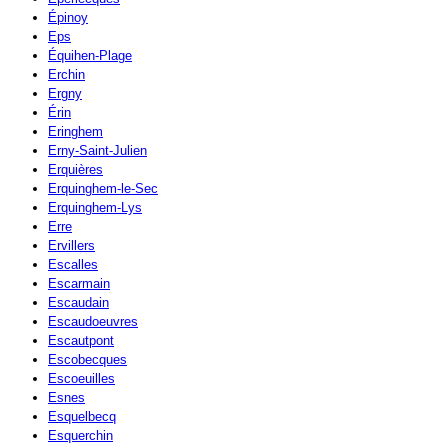
Épinoy
Eps
Équihen-Plage
Erchin
Ergny
Érin
Eringhem
Erny-Saint-Julien
Erquières
Erquinghem-le-Sec
Erquinghem-Lys
Erre
Ervillers
Escalles
Escarmain
Escaudain
Escaudoeuvres
Escautpont
Escobecques
Escoeuilles
Esnes
Esquelbecq
Esquerchin