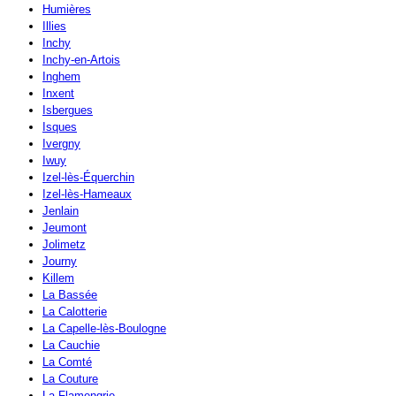
Humières
Illies
Inchy
Inchy-en-Artois
Inghem
Inxent
Isbergues
Isques
Ivergny
Iwuy
Izel-lès-Équerchin
Izel-lès-Hameaux
Jenlain
Jeumont
Jolimetz
Journy
Killem
La Bassée
La Calotterie
La Capelle-lès-Boulogne
La Cauchie
La Comté
La Couture
La Flamengrie