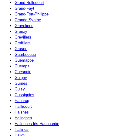
Grand Rullecourt
Grand-Fayt
Grand-Fort-Philippe
Grande-Synthe
Gravelines
Grenay
Grévillers
Groffliers
Gruson
Guarbecque
Guémappe
Guemps
Guesnain
Guigny
Guînes
Guisy
Gussignies
Habarcq
Haillicourt
Haisnes
Halinghen
Hallennes-lès-Haubourdin
Hallines
Halloy