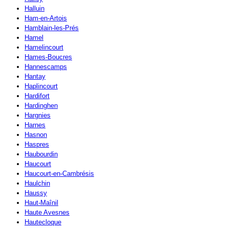
Halluin
Ham-en-Artois
Hamblain-les-Prés
Hamel
Hamelincourt
Hames-Boucres
Hannescamps
Hantay
Haplincourt
Hardifort
Hardinghen
Hargnies
Harnes
Hasnon
Haspres
Haubourdin
Haucourt
Haucourt-en-Cambrésis
Haulchin
Haussy
Haut-Maînil
Haute Avesnes
Hautecloque