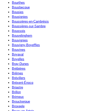
Bourthes
Bousbecque
Bousies
Bousignies
Boussières-en-Cambrésis
Boussières-sur-Sambre
Boussois
Bouvelinghem
Bouvignies
Bouvigny-Boyeffles
Bouvines
Boyaval
Boyelles
Bray-Dunes
Brébières
Brêmes
Brévillers
Bréxent-Énocq
Briastre
Brillon
Brimeux
Brouckerque
Broxeele
Bruay-en-Artois