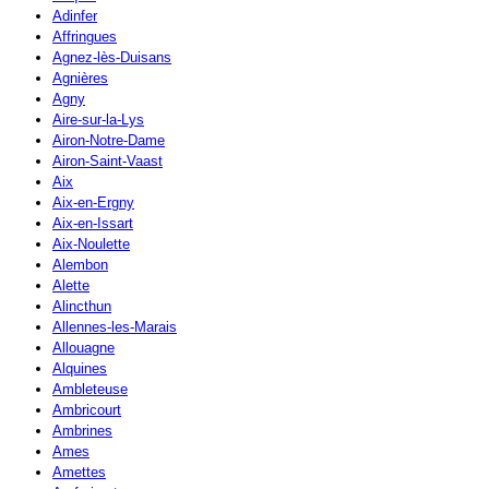
Adinfer
Affringues
Agnez-lès-Duisans
Agnières
Agny
Aire-sur-la-Lys
Airon-Notre-Dame
Airon-Saint-Vaast
Aix
Aix-en-Ergny
Aix-en-Issart
Aix-Noulette
Alembon
Alette
Alincthun
Allennes-les-Marais
Allouagne
Alquines
Ambleteuse
Ambricourt
Ambrines
Ames
Amettes