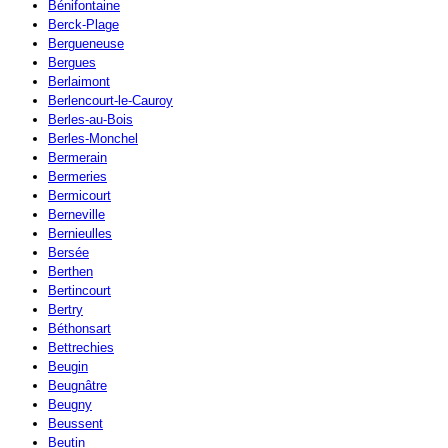
Bénifontaine
Berck-Plage
Bergueneuse
Bergues
Berlaimont
Berlencourt-le-Cauroy
Berles-au-Bois
Berles-Monchel
Bermerain
Bermeries
Bermicourt
Berneville
Bernieulles
Bersée
Berthen
Bertincourt
Bertry
Béthonsart
Bettrechies
Beugin
Beugnâtre
Beugny
Beussent
Beutin