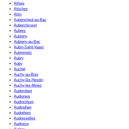
Athies
Attiches
Attin
Aubencheul-au-Bac
Auberchicourt
Aubers
Aubigny
Aubigny-au-Bac
Aubin-Saint-Vaast
Aubrometz
Aubry
Auby
Auchel
Auchy-au-Bois
Auchy-lès-Hesdin
Auchy-les-Mines
Audembert
Audignies
Audincthum
Audinghen
Audrehem
Audresselles
Audruicq