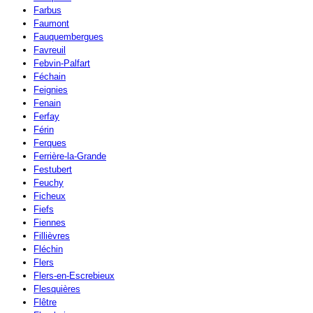
Farbus
Faumont
Fauquembergues
Favreuil
Febvin-Palfart
Féchain
Feignies
Fenain
Ferfay
Férin
Ferques
Ferrière-la-Grande
Festubert
Feuchy
Ficheux
Fiefs
Fiennes
Fillièvres
Fléchin
Flers
Flers-en-Escrebieux
Flesquières
Flêtre