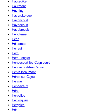
Hautecôte
Hautmont
Haveluy
Haverskerque
Havrincourt
Haynecourt
Hazebrouck
Hébuterne
Hecq
Hélesmes
Helfaut
Hem
Hem-Lenglet
Hendecourt-lès-Cagnicourt
Hendecourt-lès-Ransart
Hénin-Beaumont
Hénin-sur-Cojeul
Héninel
Henneveux
Hénu
Herbelles
Herbinghen
Hergnies
Hérin