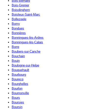
Bois-Bernard
Bois-Grenier
Boisdinghem
Boisleux-Saint-Marc
Bollezeele
Bomy
Bondues
Bonnières
Bonningues-lès-Ardres
Bonningues-lès-Calais
Borre
Boubers-sur-Canche
Bouchain
Bouin
Boulogne-sur-Helpe
Bouquehault
Bourbourg
Bourecq
Bourghelles
Bourlon
Bournonville
Bours
Boursies
Boursin