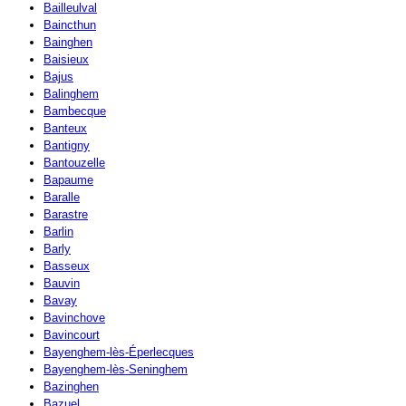
Bailleulval
Baincthun
Bainghen
Baisieux
Bajus
Balinghem
Bambecque
Banteux
Bantigny
Bantouzelle
Bapaume
Baralle
Barastre
Barlin
Barly
Basseux
Bauvin
Bavay
Bavinchove
Bavincourt
Bayenghem-lès-Éperlecques
Bayenghem-lès-Seninghem
Bazinghen
Bazuel