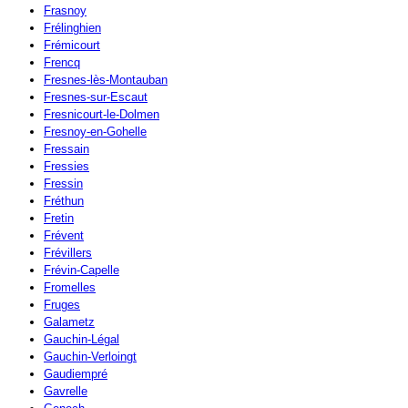
Frasnoy
Frélinghien
Frémicourt
Frencq
Fresnes-lès-Montauban
Fresnes-sur-Escaut
Fresnicourt-le-Dolmen
Fresnoy-en-Gohelle
Fressain
Fressies
Fressin
Fréthun
Fretin
Frévent
Frévillers
Frévin-Capelle
Fromelles
Fruges
Galametz
Gauchin-Légal
Gauchin-Verloingt
Gaudiempré
Gavrelle