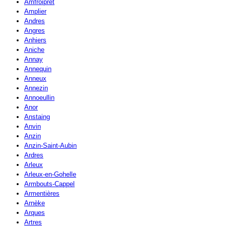
Amfroipret
Amplier
Andres
Angres
Anhiers
Aniche
Annay
Annequin
Anneux
Annezin
Annoeullin
Anor
Anstaing
Anvin
Anzin
Anzin-Saint-Aubin
Ardres
Arleux
Arleux-en-Gohelle
Armbouts-Cappel
Armentières
Arnèke
Arques
Artres