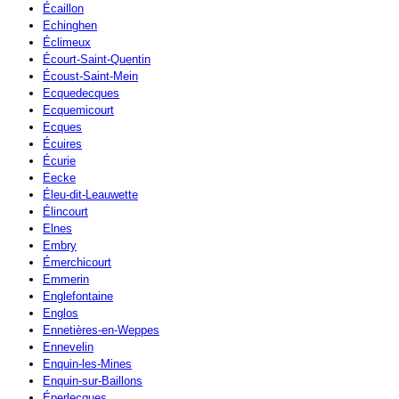
Écaillon
Echinghen
Éclimeux
Écourt-Saint-Quentin
Écoust-Saint-Mein
Ecquedecques
Ecquemicourt
Ecques
Écuires
Écurie
Eecke
Éleu-dit-Leauwette
Élincourt
Elnes
Embry
Émerchicourt
Emmerin
Englefontaine
Englos
Ennetières-en-Weppes
Ennevelin
Enquin-les-Mines
Enquin-sur-Baillons
Éperlecques