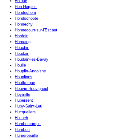
Holque
Hon-Hergies
Hondeghem
Hondschoote
Honnechy
Honnecourt-sur-l'Escaut
Hordain
Hornaing
Houchin
Houdain
Houdain-lez-Bavay
Houlle
Houplin-Ancoisne
Houplines
Houtkerque
Houvin-Houvigneul
Hoymille
Hubersent
Huby-Saint-Leu
Hucqueliers
Hulluch
Humbercamps
Humbert
Humeroeuille