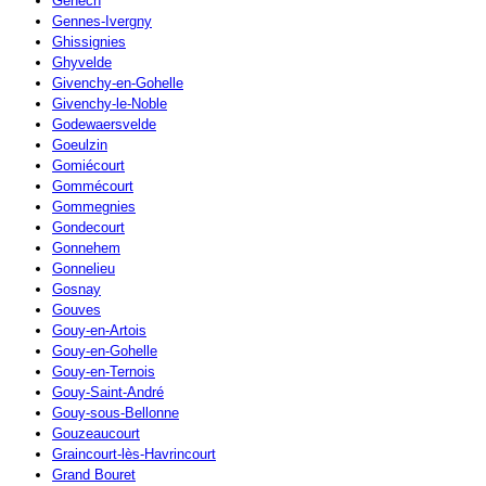
Genech
Gennes-Ivergny
Ghissignies
Ghyvelde
Givenchy-en-Gohelle
Givenchy-le-Noble
Godewaersvelde
Goeulzin
Gomiécourt
Gommécourt
Gommegnies
Gondecourt
Gonnehem
Gonnelieu
Gosnay
Gouves
Gouy-en-Artois
Gouy-en-Gohelle
Gouy-en-Ternois
Gouy-Saint-André
Gouy-sous-Bellonne
Gouzeaucourt
Graincourt-lès-Havrincourt
Grand Bouret