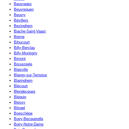
Beuvrages
Beuvrequen
Beuvry
Bévillers
Bezinghem
Biache-Saint-Vaast
Bierne
Bihucourt
Billy-Berclau
Billy-Montigny
Bimont
Bissezeele
Blairville
Blangy-sur-Ternoise
Blaringhem
Blécourt
Blendecques
Bléquin
Blessy
Blingel
Boeschèpe
Boiry-Becquerelle
Boiry-Notre-Dame