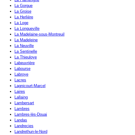
La Gorgue
La Groise
La Herlière
La Loge
La Longueville
La Madelaine-sous-Montreuil
La Madeleine
La Neuville
La Sentinelle
La Thieuloye
Labeuvrière
Labourse
Labroye
Lacres
Lagnicourt-Marcel
Laires
Lallaing
Lambersart
Lambres
Lambres-lès-Douai
Landas
Landrecies
Landrethun-le-Nord