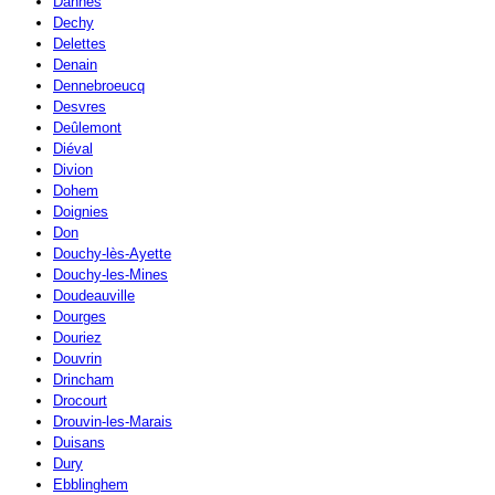
Dannes
Dechy
Delettes
Denain
Dennebroeucq
Desvres
Deûlemont
Diéval
Divion
Dohem
Doignies
Don
Douchy-lès-Ayette
Douchy-les-Mines
Doudeauville
Dourges
Douriez
Douvrin
Drincham
Drocourt
Drouvin-les-Marais
Duisans
Dury
Ebblinghem