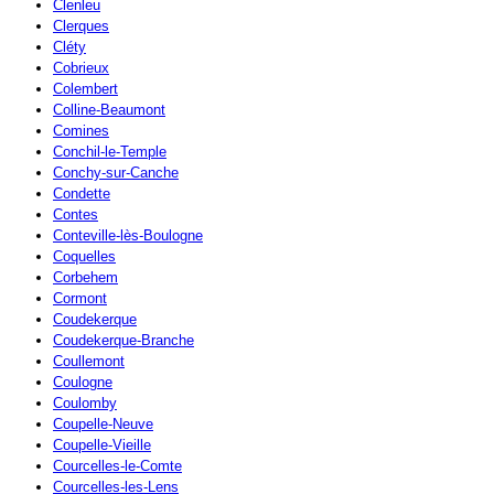
Clenleu
Clerques
Cléty
Cobrieux
Colembert
Colline-Beaumont
Comines
Conchil-le-Temple
Conchy-sur-Canche
Condette
Contes
Conteville-lès-Boulogne
Coquelles
Corbehem
Cormont
Coudekerque
Coudekerque-Branche
Coullemont
Coulogne
Coulomby
Coupelle-Neuve
Coupelle-Vieille
Courcelles-le-Comte
Courcelles-les-Lens