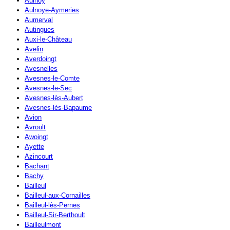
Aulnoy
Aulnoye-Aymeries
Aumerval
Autingues
Auxi-le-Château
Avelin
Averdoingt
Avesnelles
Avesnes-le-Comte
Avesnes-le-Sec
Avesnes-lès-Aubert
Avesnes-lès-Bapaume
Avion
Avroult
Awoingt
Ayette
Azincourt
Bachant
Bachy
Bailleul
Bailleul-aux-Cornailles
Bailleul-lès-Pernes
Bailleul-Sir-Berthoult
Bailleulmont