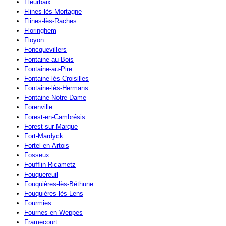
Fleurbaix
Flines-lès-Mortagne
Flines-lès-Raches
Floringhem
Floyon
Foncquevillers
Fontaine-au-Bois
Fontaine-au-Pire
Fontaine-lès-Croisilles
Fontaine-lès-Hermans
Fontaine-Notre-Dame
Forenville
Forest-en-Cambrésis
Forest-sur-Marque
Fort-Mardyck
Fortel-en-Artois
Fosseux
Foufflin-Ricametz
Fouquereuil
Fouquières-lès-Béthune
Fouquières-lès-Lens
Fourmies
Fournes-en-Weppes
Framecourt