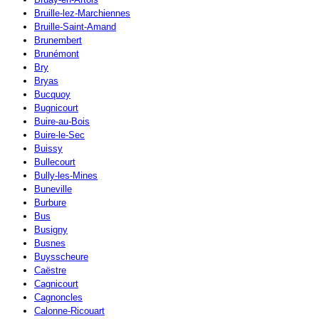
Bruille-lez-Marchiennes
Bruille-Saint-Amand
Brunembert
Brunémont
Bry
Bryas
Bucquoy
Bugnicourt
Buire-au-Bois
Buire-le-Sec
Buissy
Bullecourt
Bully-les-Mines
Buneville
Burbure
Bus
Busigny
Busnes
Buysscheure
Caëstre
Cagnicourt
Cagnoncles
Calonne-Ricouart