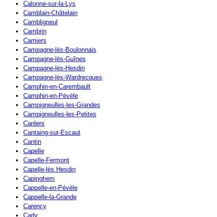
Calonne-sur-la-Lys
Camblain-Châtelain
Cambligneul
Cambrin
Camiers
Campagne-lès-Boulonnais
Campagne-lès-Guînes
Campagne-lès-Hesdin
Campagne-lès-Wardrecques
Camphin-en-Carembault
Camphin-en-Pévèle
Campigneulles-les-Grandes
Campigneulles-les-Petites
Canlers
Cantaing-sur-Escaut
Cantin
Capelle
Capelle-Fermont
Capelle-lès Hesdin
Capinghem
Cappelle-en-Pévèle
Cappelle-la-Grande
Carency
Carly