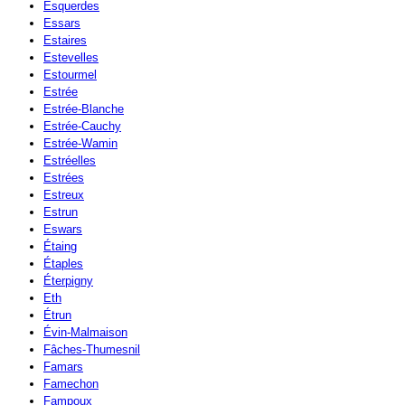
Esquerdes
Essars
Estaires
Estevelles
Estourmel
Estrée
Estrée-Blanche
Estrée-Cauchy
Estrée-Wamin
Estréelles
Estrées
Estreux
Estrun
Eswars
Étaing
Étaples
Éterpigny
Eth
Étrun
Évin-Malmaison
Fâches-Thumesnil
Famars
Famechon
Fampoux