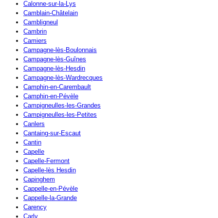
Calonne-sur-la-Lys
Camblain-Châtelain
Cambligneul
Cambrin
Camiers
Campagne-lès-Boulonnais
Campagne-lès-Guînes
Campagne-lès-Hesdin
Campagne-lès-Wardrecques
Camphin-en-Carembault
Camphin-en-Pévèle
Campigneulles-les-Grandes
Campigneulles-les-Petites
Canlers
Cantaing-sur-Escaut
Cantin
Capelle
Capelle-Fermont
Capelle-lès Hesdin
Capinghem
Cappelle-en-Pévèle
Cappelle-la-Grande
Carency
Carly