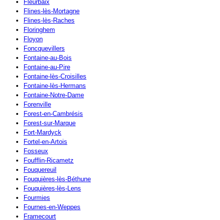
Fleurbaix
Flines-lès-Mortagne
Flines-lès-Raches
Floringhem
Floyon
Foncquevillers
Fontaine-au-Bois
Fontaine-au-Pire
Fontaine-lès-Croisilles
Fontaine-lès-Hermans
Fontaine-Notre-Dame
Forenville
Forest-en-Cambrésis
Forest-sur-Marque
Fort-Mardyck
Fortel-en-Artois
Fosseux
Foufflin-Ricametz
Fouquereuil
Fouquières-lès-Béthune
Fouquières-lès-Lens
Fourmies
Fournes-en-Weppes
Framecourt