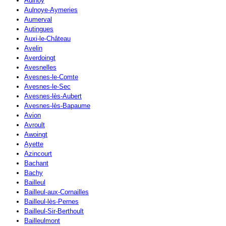
Aulnoy
Aulnoye-Aymeries
Aumerval
Autingues
Auxi-le-Château
Avelin
Averdoingt
Avesnelles
Avesnes-le-Comte
Avesnes-le-Sec
Avesnes-lès-Aubert
Avesnes-lès-Bapaume
Avion
Avroult
Awoingt
Ayette
Azincourt
Bachant
Bachy
Bailleul
Bailleul-aux-Cornailles
Bailleul-lès-Pernes
Bailleul-Sir-Berthoult
Bailleulmont