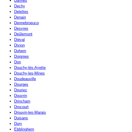
Dannes
Dechy
Delettes
Denain
Dennebroeucq
Desvres
Deûlemont
Diéval
Divion
Dohem
Doignies
Don
Douchy-lès-Ayette
Douchy-les-Mines
Doudeauville
Dourges
Douriez
Douvrin
Drincham
Drocourt
Drouvin-les-Marais
Duisans
Dury
Ebblinghem