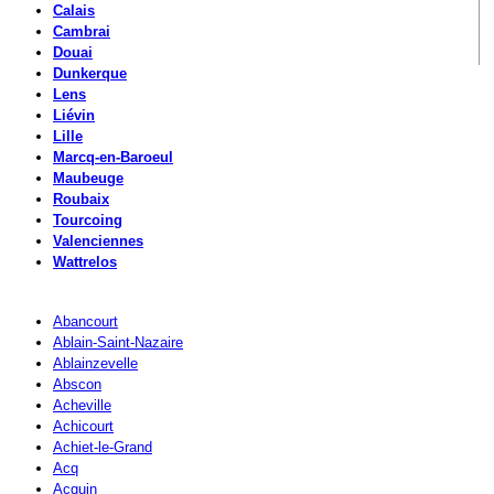
Calais
Cambrai
Douai
Dunkerque
Lens
Liévin
Lille
Marcq-en-Baroeul
Maubeuge
Roubaix
Tourcoing
Valenciennes
Wattrelos
Abancourt
Ablain-Saint-Nazaire
Ablainzevelle
Abscon
Acheville
Achicourt
Achiet-le-Grand
Acq
Acquin