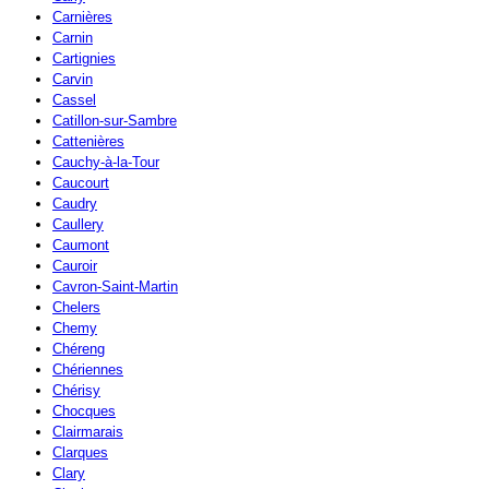
Carnières
Carnin
Cartignies
Carvin
Cassel
Catillon-sur-Sambre
Cattenières
Cauchy-à-la-Tour
Caucourt
Caudry
Caullery
Caumont
Cauroir
Cavron-Saint-Martin
Chelers
Chemy
Chéreng
Chériennes
Chérisy
Chocques
Clairmarais
Clarques
Clary