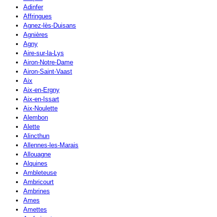
Adinfer
Affringues
Agnez-lès-Duisans
Agnières
Agny
Aire-sur-la-Lys
Airon-Notre-Dame
Airon-Saint-Vaast
Aix
Aix-en-Ergny
Aix-en-Issart
Aix-Noulette
Alembon
Alette
Alincthun
Allennes-les-Marais
Allouagne
Alquines
Ambleteuse
Ambricourt
Ambrines
Ames
Amettes