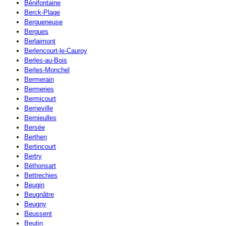
Bénifontaine
Berck-Plage
Bergueneuse
Bergues
Berlaimont
Berlencourt-le-Cauroy
Berles-au-Bois
Berles-Monchel
Bermerain
Bermeries
Bermicourt
Berneville
Bernieulles
Bersée
Berthen
Bertincourt
Bertry
Béthonsart
Bettrechies
Beugin
Beugnâtre
Beugny
Beussent
Beutin