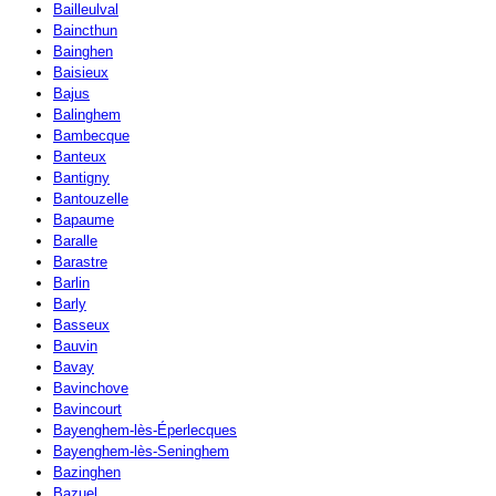
Bailleulval
Baincthun
Bainghen
Baisieux
Bajus
Balinghem
Bambecque
Banteux
Bantigny
Bantouzelle
Bapaume
Baralle
Barastre
Barlin
Barly
Basseux
Bauvin
Bavay
Bavinchove
Bavincourt
Bayenghem-lès-Éperlecques
Bayenghem-lès-Seninghem
Bazinghen
Bazuel