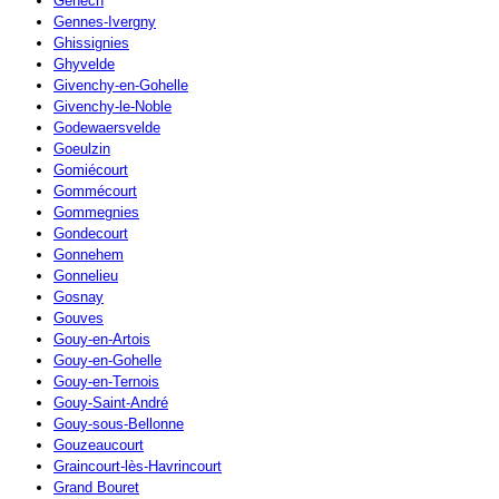
Genech
Gennes-Ivergny
Ghissignies
Ghyvelde
Givenchy-en-Gohelle
Givenchy-le-Noble
Godewaersvelde
Goeulzin
Gomiécourt
Gommécourt
Gommegnies
Gondecourt
Gonnehem
Gonnelieu
Gosnay
Gouves
Gouy-en-Artois
Gouy-en-Gohelle
Gouy-en-Ternois
Gouy-Saint-André
Gouy-sous-Bellonne
Gouzeaucourt
Graincourt-lès-Havrincourt
Grand Bouret