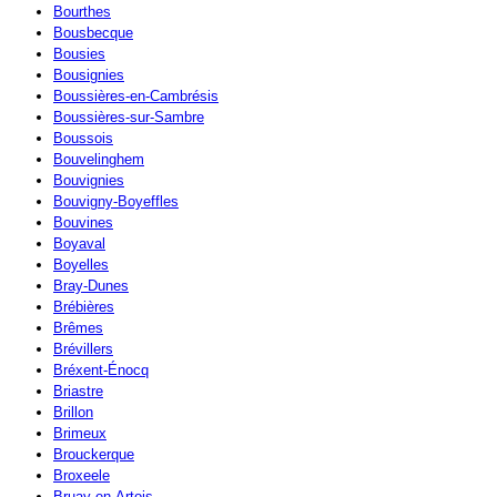
Bourthes
Bousbecque
Bousies
Bousignies
Boussières-en-Cambrésis
Boussières-sur-Sambre
Boussois
Bouvelinghem
Bouvignies
Bouvigny-Boyeffles
Bouvines
Boyaval
Boyelles
Bray-Dunes
Brébières
Brêmes
Brévillers
Bréxent-Énocq
Briastre
Brillon
Brimeux
Brouckerque
Broxeele
Bruay-en-Artois