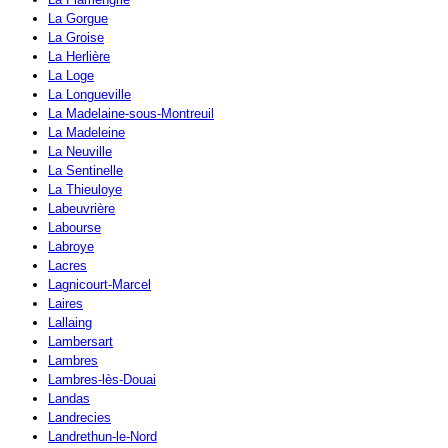
La Gorgue
La Groise
La Herlière
La Loge
La Longueville
La Madelaine-sous-Montreuil
La Madeleine
La Neuville
La Sentinelle
La Thieuloye
Labeuvrière
Labourse
Labroye
Lacres
Lagnicourt-Marcel
Laires
Lallaing
Lambersart
Lambres
Lambres-lès-Douai
Landas
Landrecies
Landrethun-le-Nord