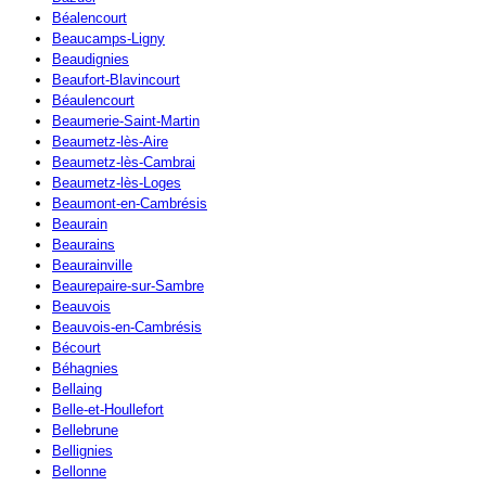
Béalencourt
Beaucamps-Ligny
Beaudignies
Beaufort-Blavincourt
Béaulencourt
Beaumerie-Saint-Martin
Beaumetz-lès-Aire
Beaumetz-lès-Cambrai
Beaumetz-lès-Loges
Beaumont-en-Cambrésis
Beaurain
Beaurains
Beaurainville
Beaurepaire-sur-Sambre
Beauvois
Beauvois-en-Cambrésis
Bécourt
Béhagnies
Bellaing
Belle-et-Houllefort
Bellebrune
Bellignies
Bellonne