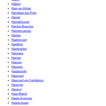
Halluin
Ham-en-Artois
Hamblain-les-Prés
Hamel
Hamelincourt
Hames-Boucres
Hannescamps
Hantay
Haplincourt
Hardifort
Hardinghen
Hargnies
Harnes
Hasnon
Haspres
Haubourdin
Haucourt
Haucourt-en-Cambrésis
Haulchin
Haussy
Haut-Maînil
Haute Avesnes
Hautecloque