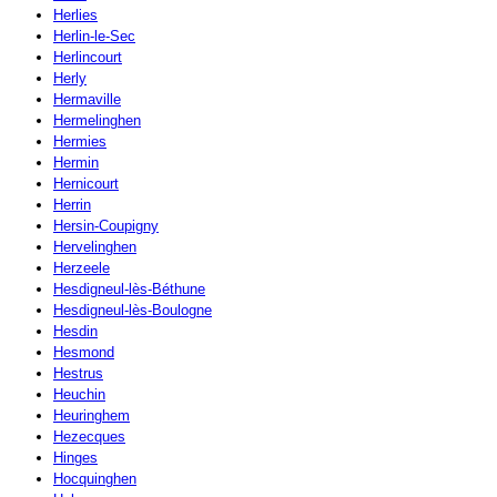
Herlies
Herlin-le-Sec
Herlincourt
Herly
Hermaville
Hermelinghen
Hermies
Hermin
Hernicourt
Herrin
Hersin-Coupigny
Hervelinghen
Herzeele
Hesdigneul-lès-Béthune
Hesdigneul-lès-Boulogne
Hesdin
Hesmond
Hestrus
Heuchin
Heuringhem
Hezecques
Hinges
Hocquinghen