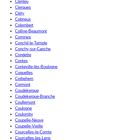
Clenleu
Clerques
Cléty
Cobrieux
Colembert
Colline-Beaumont
Comines
Conchil-le-Temple
Conchy-sur-Canche
Condette
Contes
Conteville-lès-Boulogne
Coquelles
Corbehem
Cormont
Coudekerque
Coudekerque-Branche
Coullemont
Coulogne
Coulomby
Coupelle-Neuve
Coupelle-Vieille
Courcelles-le-Comte
Courcelles-les-Lens