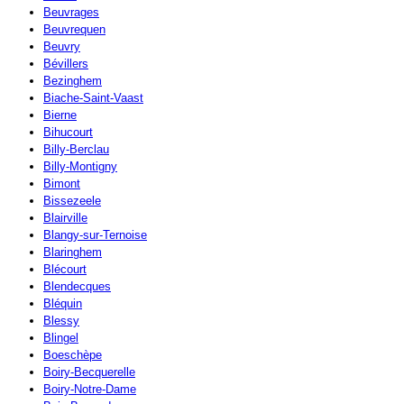
Beuvrages
Beuvrequen
Beuvry
Bévillers
Bezinghem
Biache-Saint-Vaast
Bierne
Bihucourt
Billy-Berclau
Billy-Montigny
Bimont
Bissezeele
Blairville
Blangy-sur-Ternoise
Blaringhem
Blécourt
Blendecques
Bléquin
Blessy
Blingel
Boeschèpe
Boiry-Becquerelle
Boiry-Notre-Dame