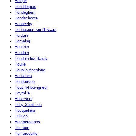
Holque
Hon-Hergies
Hondeghem
Hondschoote
Honnechy
Honnecourt-sur-l'Escaut
Hordain
Hornaing
Houchin
Houdain
Houdain-lez-Bavay
Houlle
Houplin-Ancoisne
Houplines
Houtkerque
Houvin-Houvigneul
Hoymille
Hubersent
Huby-Saint-Leu
Hucqueliers
Hulluch
Humbercamps
Humbert
Humeroeuille