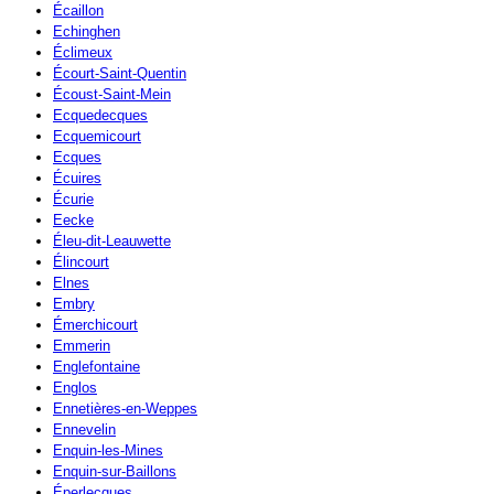
Écaillon
Echinghen
Éclimeux
Écourt-Saint-Quentin
Écoust-Saint-Mein
Ecquedecques
Ecquemicourt
Ecques
Écuires
Écurie
Eecke
Éleu-dit-Leauwette
Élincourt
Elnes
Embry
Émerchicourt
Emmerin
Englefontaine
Englos
Ennetières-en-Weppes
Ennevelin
Enquin-les-Mines
Enquin-sur-Baillons
Éperlecques