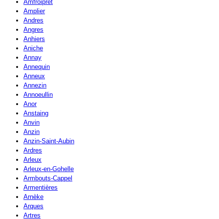
Amfroipret
Amplier
Andres
Angres
Anhiers
Aniche
Annay
Annequin
Anneux
Annezin
Annoeullin
Anor
Anstaing
Anvin
Anzin
Anzin-Saint-Aubin
Ardres
Arleux
Arleux-en-Gohelle
Armbouts-Cappel
Armentières
Arnèke
Arques
Artres