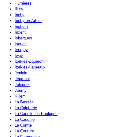
Humières
Illies
Inchy
Inchy-en-Artois
Inghem
Inxent
Isbergues
Isques
Ivergny
Iwuy
Izel-lès-Équerchin
Izel-lès-Hameaux
Jenlain
Jeumont
Jolimetz
Journy
Killem
La Bassée
La Calotterie
La Capelle-lès-Boulogne
La Cauchie
La Comté
La Couture
La Flamengrie