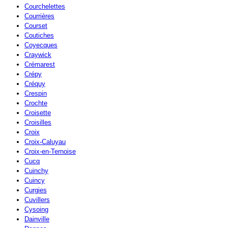
Courchelettes
Courrières
Courset
Coutiches
Coyecques
Craywick
Crémarest
Crépy
Créquy
Crespin
Crochte
Croisette
Croisilles
Croix
Croix-Caluyau
Croix-en-Ternoise
Cucq
Cuinchy
Cuincy
Curgies
Cuvillers
Cysoing
Dainville