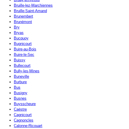
Bruille-lez-Marchiennes
Bruille-Saint-Amand
Brunembert
Brunémont
Bry
Bryas
Bucquoy
Bugnicourt
Buire-au-Bois
Buire-le-Sec
Buissy
Bullecourt
Bully-les-Mines
Buneville
Burbure
Bus
Busigny
Busnes
Buysscheure
Caëstre
Cagnicourt
Cagnoncles
Calonne-Ricouart