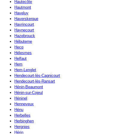
Hautecôte
Hautmont
Haveluy
Haverskerque
Havrincourt
Haynecourt
Hazebrouck
Hébuterne
Hecq
Hélesmes
Helfaut
Hem
Hem-Lenglet
Hendecourt-lès-Cagnicourt
Hendecourt-lès-Ransart
Hénin-Beaumont
Hénin-sur-Cojeul
Héninel
Henneveux
Hénu
Herbelles
Herbinghen
Hergnies
Hérin