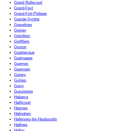
Grand Rullecourt
Grand-Fayt
Grand-Fort-Philippe
Grande-Synthe
Gravelines
Grenay
Grévillers
Groffliers
Gruson
Guarbecque
Guémappe
Guemps
Guesnain
Guigny
Guînes
Guisy
Gussignies
Habarcq
Haillicourt
Haisnes
Halinghen
Hallennes-lès-Haubourdin
Hallines
Halloy