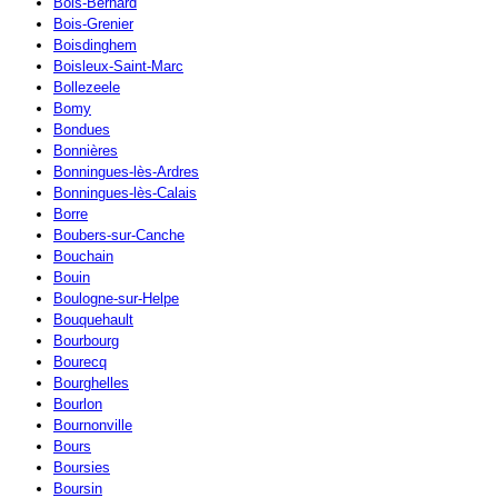
Bois-Bernard
Bois-Grenier
Boisdinghem
Boisleux-Saint-Marc
Bollezeele
Bomy
Bondues
Bonnières
Bonningues-lès-Ardres
Bonningues-lès-Calais
Borre
Boubers-sur-Canche
Bouchain
Bouin
Boulogne-sur-Helpe
Bouquehault
Bourbourg
Bourecq
Bourghelles
Bourlon
Bournonville
Bours
Boursies
Boursin