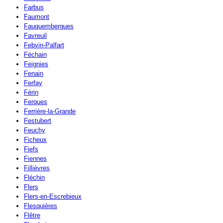
Farbus
Faumont
Fauquembergues
Favreuil
Febvin-Palfart
Féchain
Feignies
Fenain
Ferfay
Férin
Ferques
Ferrière-la-Grande
Festubert
Feuchy
Ficheux
Fiefs
Fiennes
Fillièvres
Fléchin
Flers
Flers-en-Escrebieux
Flesquières
Flêtre