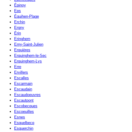
Épinoy
Eps
Équihen-Plage
Erchin
Ergny
Érin
Eringhem
Erny-Saint-Julien
Erquières
Erquinghem-le-Sec
Erquinghem-Lys
Erre
Ervillers
Escalles
Escarmain
Escaudain
Escaudoeuvres
Escautpont
Escobecques
Escoeuilles
Esnes
Esquelbecq
Esquerchin