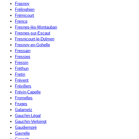
Frasnoy
Frélinghien
Frémicourt
Frencq
Fresnes-lès-Montauban
Fresnes-sur-Escaut
Fresnicourt-le-Dolmen
Fresnoy-en-Gohelle
Fressain
Fressies
Fressin
Fréthun
Fretin
Frévent
Frévillers
Frévin-Capelle
Fromelles
Fruges
Galametz
Gauchin-Légal
Gauchin-Verloingt
Gaudiempré
Gavrelle