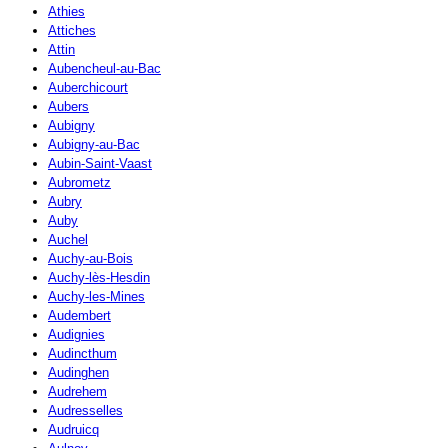
Athies
Attiches
Attin
Aubencheul-au-Bac
Auberchicourt
Aubers
Aubigny
Aubigny-au-Bac
Aubin-Saint-Vaast
Aubrometz
Aubry
Auby
Auchel
Auchy-au-Bois
Auchy-lès-Hesdin
Auchy-les-Mines
Audembert
Audignies
Audincthum
Audinghen
Audrehem
Audresselles
Audruicq