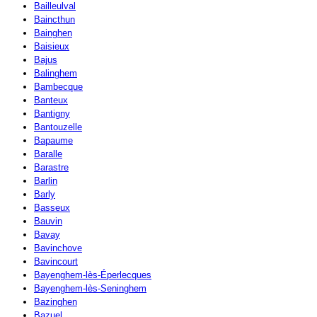
Bailleulval
Baincthun
Bainghen
Baisieux
Bajus
Balinghem
Bambecque
Banteux
Bantigny
Bantouzelle
Bapaume
Baralle
Barastre
Barlin
Barly
Basseux
Bauvin
Bavay
Bavinchove
Bavincourt
Bayenghem-lès-Éperlecques
Bayenghem-lès-Seninghem
Bazinghen
Bazuel