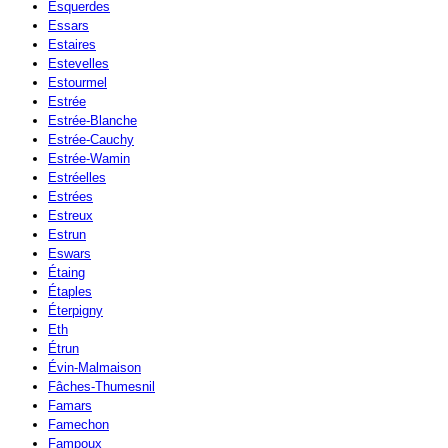
Esquerdes
Essars
Estaires
Estevelles
Estourmel
Estrée
Estrée-Blanche
Estrée-Cauchy
Estrée-Wamin
Estréelles
Estrées
Estreux
Estrun
Eswars
Étaing
Étaples
Éterpigny
Eth
Étrun
Évin-Malmaison
Fâches-Thumesnil
Famars
Famechon
Fampoux