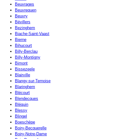
Beuvrages
Beuvrequen
Beuvry
Bévillers
Bezinghem
Biache-Saint-Vaast
Bierne
Bihucourt
Billy-Berclau
Billy-Montigny
Bimont
Bissezeele
Blairville
Blangy-sur-Ternoise
Blaringhem
Blécourt
Blendecques
Bléquin
Blessy
Blingel
Boeschèpe
Boiry-Becquerelle
Boiry-Notre-Dame