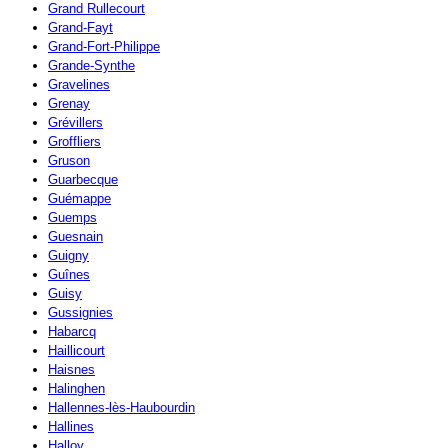
Grand Rullecourt
Grand-Fayt
Grand-Fort-Philippe
Grande-Synthe
Gravelines
Grenay
Grévillers
Groffliers
Gruson
Guarbecque
Guémappe
Guemps
Guesnain
Guigny
Guînes
Guisy
Gussignies
Habarcq
Haillicourt
Haisnes
Halinghen
Hallennes-lès-Haubourdin
Hallines
Halloy