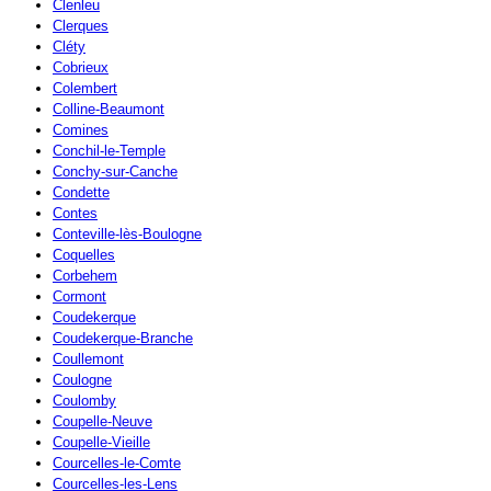
Clenleu
Clerques
Cléty
Cobrieux
Colembert
Colline-Beaumont
Comines
Conchil-le-Temple
Conchy-sur-Canche
Condette
Contes
Conteville-lès-Boulogne
Coquelles
Corbehem
Cormont
Coudekerque
Coudekerque-Branche
Coullemont
Coulogne
Coulomby
Coupelle-Neuve
Coupelle-Vieille
Courcelles-le-Comte
Courcelles-les-Lens