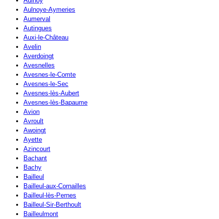
Aulnoy
Aulnoye-Aymeries
Aumerval
Autingues
Auxi-le-Château
Avelin
Averdoingt
Avesnelles
Avesnes-le-Comte
Avesnes-le-Sec
Avesnes-lès-Aubert
Avesnes-lès-Bapaume
Avion
Avroult
Awoingt
Ayette
Azincourt
Bachant
Bachy
Bailleul
Bailleul-aux-Cornailles
Bailleul-lès-Pernes
Bailleul-Sir-Berthoult
Bailleulmont