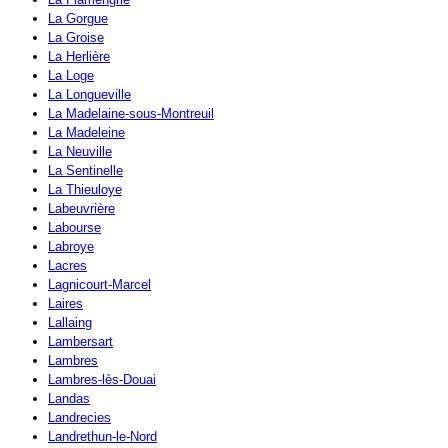
La Gorgue
La Groise
La Herlière
La Loge
La Longueville
La Madelaine-sous-Montreuil
La Madeleine
La Neuville
La Sentinelle
La Thieuloye
Labeuvrière
Labourse
Labroye
Lacres
Lagnicourt-Marcel
Laires
Lallaing
Lambersart
Lambres
Lambres-lès-Douai
Landas
Landrecies
Landrethun-le-Nord