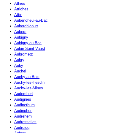
Athies
Attiches
Attin
Aubencheul-au-Bac
Auberchicourt
Aubers
Aubigny
Aubigny-au-Bac
Aubin-Saint-Vaast
Aubrometz
Aubry
Auby
Auchel
Auchy-au-Bois
Auchy-lès-Hesdin
Auchy-les-Mines
Audembert
Audignies
Audincthum
Audinghen
Audrehem
Audresselles
Audruicq