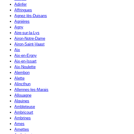
Adinfer
Affringues
Agnez-lès-Duisans
Agnières
Agny
Aire-sur-la-Lys
Airon-Notre-Dame
Airon-Saint-Vaast
Aix
Aix-en-Ergny
Aix-en-Issart
Aix-Noulette
Alembon
Alette
Alincthun
Allennes-les-Marais
Allouagne
Alquines
Ambleteuse
Ambricourt
Ambrines
Ames
Amettes