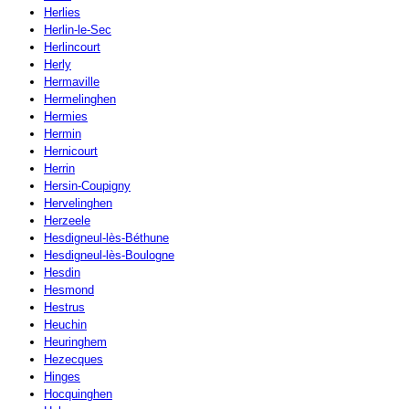
Herlies
Herlin-le-Sec
Herlincourt
Herly
Hermaville
Hermelinghen
Hermies
Hermin
Hernicourt
Herrin
Hersin-Coupigny
Hervelinghen
Herzeele
Hesdigneul-lès-Béthune
Hesdigneul-lès-Boulogne
Hesdin
Hesmond
Hestrus
Heuchin
Heuringhem
Hezecques
Hinges
Hocquinghen