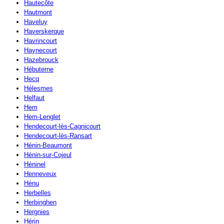
Hautecôte
Hautmont
Haveluy
Haverskerque
Havrincourt
Haynecourt
Hazebrouck
Hébuterne
Hecq
Hélesmes
Helfaut
Hem
Hem-Lenglet
Hendecourt-lès-Cagnicourt
Hendecourt-lès-Ransart
Hénin-Beaumont
Hénin-sur-Cojeul
Héninel
Henneveux
Hénu
Herbelles
Herbinghen
Hergnies
Hérin