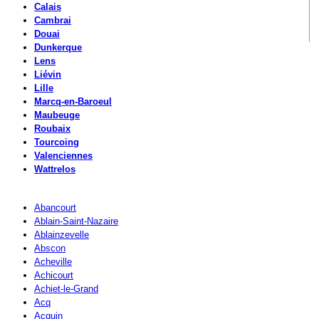
Calais
Cambrai
Douai
Dunkerque
Lens
Liévin
Lille
Marcq-en-Baroeul
Maubeuge
Roubaix
Tourcoing
Valenciennes
Wattrelos
Abancourt
Ablain-Saint-Nazaire
Ablainzevelle
Abscon
Acheville
Achicourt
Achiet-le-Grand
Acq
Acquin