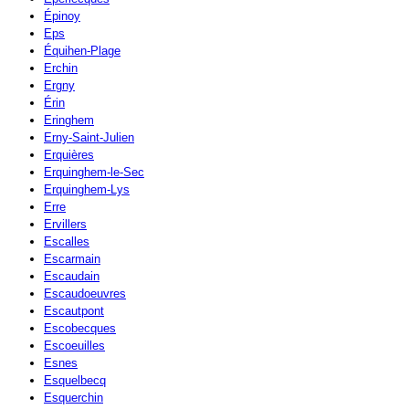
Épinoy
Eps
Équihen-Plage
Erchin
Ergny
Érin
Eringhem
Erny-Saint-Julien
Erquières
Erquinghem-le-Sec
Erquinghem-Lys
Erre
Ervillers
Escalles
Escarmain
Escaudain
Escaudoeuvres
Escautpont
Escobecques
Escoeuilles
Esnes
Esquelbecq
Esquerchin