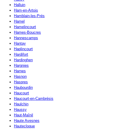
Halluin
Ham-en-Artois
Hamblain-les-Prés
Hamel
Hamelincourt
Hames-Boucres
Hannescamps
Hantay
Haplincourt
Hardifort
Hardinghen
Hargnies
Harnes
Hasnon
Haspres
Haubourdin
Haucourt
Haucourt-en-Cambrésis
Haulchin
Haussy
Haut-Maînil
Haute Avesnes
Hautecloque