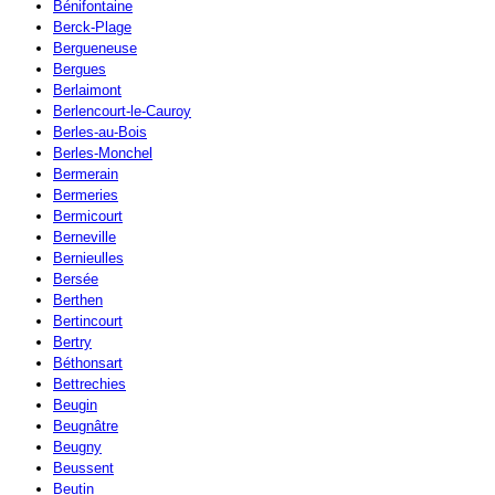
Bénifontaine
Berck-Plage
Bergueneuse
Bergues
Berlaimont
Berlencourt-le-Cauroy
Berles-au-Bois
Berles-Monchel
Bermerain
Bermeries
Bermicourt
Berneville
Bernieulles
Bersée
Berthen
Bertincourt
Bertry
Béthonsart
Bettrechies
Beugin
Beugnâtre
Beugny
Beussent
Beutin