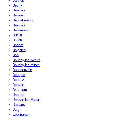
Dannes
Dechy
Delettes
Denain
Dennebroeucq
Desvres
Deûlemont
Diéval
Divion
Dohem
Doignies
Don
Douchy-lès-Ayette
Douchy-les-Mines
Doudeauville
Dourges
Douriez
Douvrin
Drincham
Drocourt
Drouvin-les-Marais
Duisans
Dury
Ebblinghem