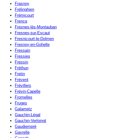
Frasnoy
Frélinghien
Frémicourt
Frencq
Fresnes-lès-Montauban
Fresnes-sur-Escaut
Fresnicourt-le-Dolmen
Fresnoy-en-Gohelle
Fressain
Fressies
Fressin
Fréthun
Fretin
Frévent
Frévillers
Frévin-Capelle
Fromelles
Fruges
Galametz
Gauchin-Légal
Gauchin-Verloingt
Gaudiempré
Gavrelle