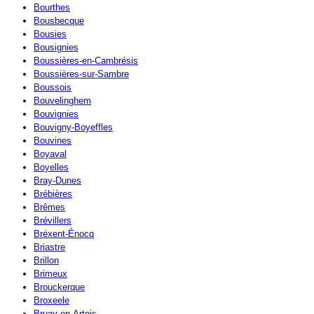
Bourthes
Bousbecque
Bousies
Bousignies
Boussières-en-Cambrésis
Boussières-sur-Sambre
Boussois
Bouvelinghem
Bouvignies
Bouvigny-Boyeffles
Bouvines
Boyaval
Boyelles
Bray-Dunes
Brébières
Brêmes
Brévillers
Bréxent-Énocq
Briastre
Brillon
Brimeux
Brouckerque
Broxeele
Bruay-en-Artois