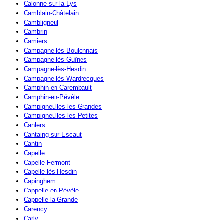
Calonne-sur-la-Lys
Camblain-Châtelain
Cambligneul
Cambrin
Camiers
Campagne-lès-Boulonnais
Campagne-lès-Guînes
Campagne-lès-Hesdin
Campagne-lès-Wardrecques
Camphin-en-Carembault
Camphin-en-Pévèle
Campigneulles-les-Grandes
Campigneulles-les-Petites
Canlers
Cantaing-sur-Escaut
Cantin
Capelle
Capelle-Fermont
Capelle-lès Hesdin
Capinghem
Cappelle-en-Pévèle
Cappelle-la-Grande
Carency
Carly