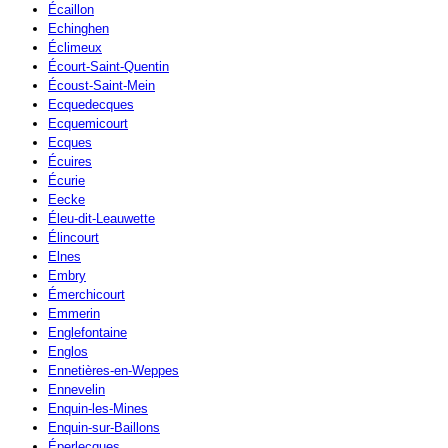
Écaillon
Echinghen
Éclimeux
Écourt-Saint-Quentin
Écoust-Saint-Mein
Ecquedecques
Ecquemicourt
Ecques
Écuires
Écurie
Eecke
Éleu-dit-Leauwette
Élincourt
Elnes
Embry
Émerchicourt
Emmerin
Englefontaine
Englos
Ennetières-en-Weppes
Ennevelin
Enquin-les-Mines
Enquin-sur-Baillons
Éperlecques