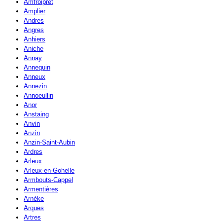
Amfroipret
Amplier
Andres
Angres
Anhiers
Aniche
Annay
Annequin
Anneux
Annezin
Annoeullin
Anor
Anstaing
Anvin
Anzin
Anzin-Saint-Aubin
Ardres
Arleux
Arleux-en-Gohelle
Armbouts-Cappel
Armentières
Arnèke
Arques
Artres