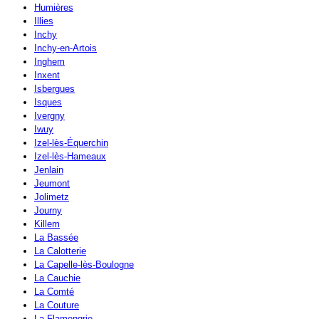
Humières
Illies
Inchy
Inchy-en-Artois
Inghem
Inxent
Isbergues
Isques
Ivergny
Iwuy
Izel-lès-Équerchin
Izel-lès-Hameaux
Jenlain
Jeumont
Jolimetz
Journy
Killem
La Bassée
La Calotterie
La Capelle-lès-Boulogne
La Cauchie
La Comté
La Couture
La Flamengrie