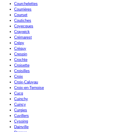
Courchelettes
Courrières
Courset
Coutiches
Coyecques
Craywick
Crémarest
Crépy
Créquy
Crespin
Crochte
Croisette
Croisilles
Croix
Croix-Caluyau
Croix-en-Ternoise
Cucq
Cuinchy
Cuincy
Curgies
Cuvillers
Cysoing
Dainville