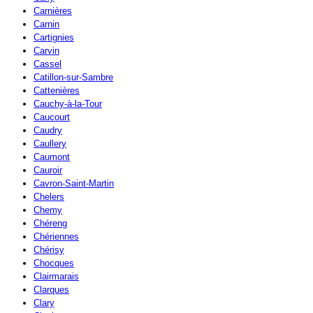
Carnières
Carnin
Cartignies
Carvin
Cassel
Catillon-sur-Sambre
Cattenières
Cauchy-à-la-Tour
Caucourt
Caudry
Caullery
Caumont
Cauroir
Cavron-Saint-Martin
Chelers
Chemy
Chéreng
Chériennes
Chérisy
Chocques
Clairmarais
Clarques
Clary