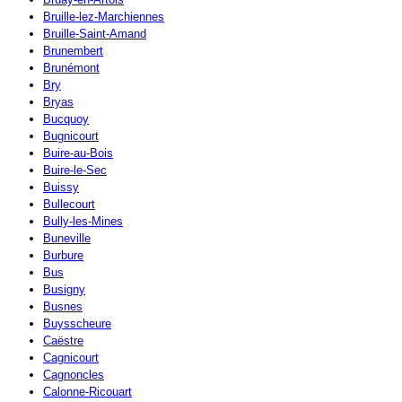
Bruille-lez-Marchiennes
Bruille-Saint-Amand
Brunembert
Brunémont
Bry
Bryas
Bucquoy
Bugnicourt
Buire-au-Bois
Buire-le-Sec
Buissy
Bullecourt
Bully-les-Mines
Buneville
Burbure
Bus
Busigny
Busnes
Buysscheure
Caëstre
Cagnicourt
Cagnoncles
Calonne-Ricouart