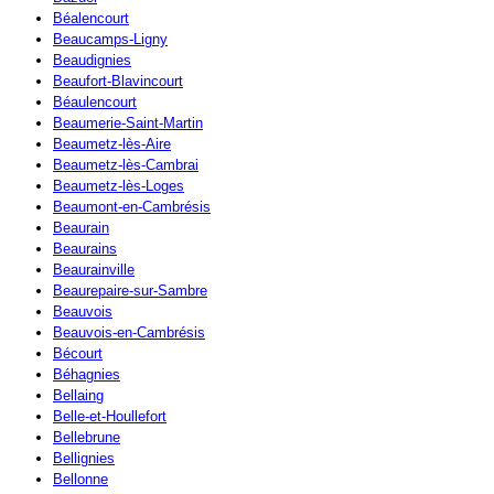
Béalencourt
Beaucamps-Ligny
Beaudignies
Beaufort-Blavincourt
Béaulencourt
Beaumerie-Saint-Martin
Beaumetz-lès-Aire
Beaumetz-lès-Cambrai
Beaumetz-lès-Loges
Beaumont-en-Cambrésis
Beaurain
Beaurains
Beaurainville
Beaurepaire-sur-Sambre
Beauvois
Beauvois-en-Cambrésis
Bécourt
Béhagnies
Bellaing
Belle-et-Houllefort
Bellebrune
Bellignies
Bellonne