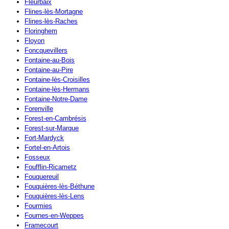
Fleurbaix
Flines-lès-Mortagne
Flines-lès-Raches
Floringhem
Floyon
Foncquevillers
Fontaine-au-Bois
Fontaine-au-Pire
Fontaine-lès-Croisilles
Fontaine-lès-Hermans
Fontaine-Notre-Dame
Forenville
Forest-en-Cambrésis
Forest-sur-Marque
Fort-Mardyck
Fortel-en-Artois
Fosseux
Foufflin-Ricametz
Fouquereuil
Fouquières-lès-Béthune
Fouquières-lès-Lens
Fourmies
Fournes-en-Weppes
Framecourt