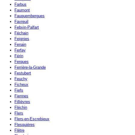
Farbus
Faumont
Fauquembergues
Favreuil
Febvin-Palfart
Féchain
Feignies
Fenain
Ferfay
Férin
Ferques
Ferrière-la-Grande
Festubert
Feuchy
Ficheux
Fiefs
Fiennes
Fillièvres
Fléchin
Flers
Flers-en-Escrebieux
Flesquières
Flêtre