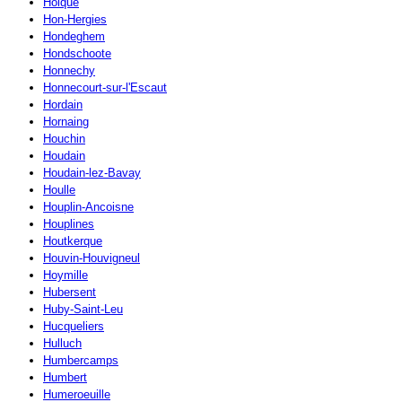
Holque
Hon-Hergies
Hondeghem
Hondschoote
Honnechy
Honnecourt-sur-l'Escaut
Hordain
Hornaing
Houchin
Houdain
Houdain-lez-Bavay
Houlle
Houplin-Ancoisne
Houplines
Houtkerque
Houvin-Houvigneul
Hoymille
Hubersent
Huby-Saint-Leu
Hucqueliers
Hulluch
Humbercamps
Humbert
Humeroeuille