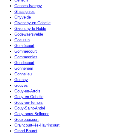
Genech
Gennes-Ivergny
Ghissignies
Ghyvelde
Givenchy-en-Gohelle
Givenchy-le-Noble
Godewaersvelde
Goeulzin
Gomiécourt
Gommécourt
Gommegnies
Gondecourt
Gonnehem
Gonnelieu
Gosnay
Gouves
Gouy-en-Artois
Gouy-en-Gohelle
Gouy-en-Ternois
Gouy-Saint-André
Gouy-sous-Bellonne
Gouzeaucourt
Graincourt-lès-Havrincourt
Grand Bouret