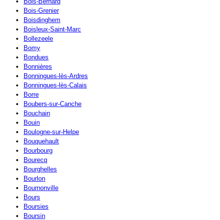
Bois-Bernard
Bois-Grenier
Boisdinghem
Boisleux-Saint-Marc
Bollezeele
Bomy
Bondues
Bonnières
Bonningues-lès-Ardres
Bonningues-lès-Calais
Borre
Boubers-sur-Canche
Bouchain
Bouin
Boulogne-sur-Helpe
Bouquehault
Bourbourg
Bourecq
Bourghelles
Bourlon
Bournonville
Bours
Boursies
Boursin