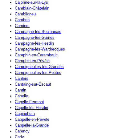
Calonne-sur-la-Lys
Camblain-Châtelain
Cambligneul
Cambrin
Camiers
Campagne-lès-Boulonnais
Campagne-lès-Guînes
Campagne-lès-Hesdin
Campagne-lès-Wardrecques
Camphin-en-Carembault
Camphin-en-Pévèle
Campigneulles-les-Grandes
Campigneulles-les-Petites
Canlers
Cantaing-sur-Escaut
Cantin
Capelle
Capelle-Fermont
Capelle-lès Hesdin
Capinghem
Cappelle-en-Pévèle
Cappelle-la-Grande
Carency
Carly