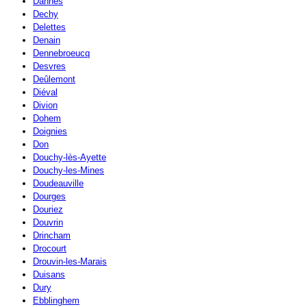
Dannes
Dechy
Delettes
Denain
Dennebroeucq
Desvres
Deûlemont
Diéval
Divion
Dohem
Doignies
Don
Douchy-lès-Ayette
Douchy-les-Mines
Doudeauville
Dourges
Douriez
Douvrin
Drincham
Drocourt
Drouvin-les-Marais
Duisans
Dury
Ebblinghem