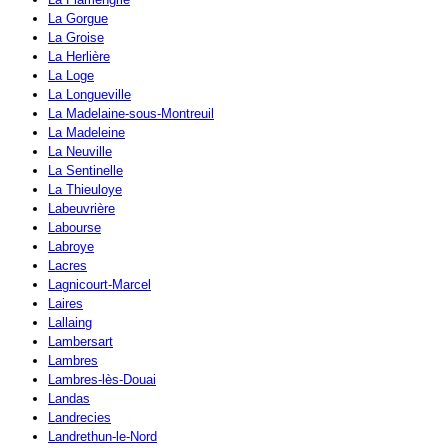
La Gorgue
La Groise
La Herlière
La Loge
La Longueville
La Madelaine-sous-Montreuil
La Madeleine
La Neuville
La Sentinelle
La Thieuloye
Labeuvrière
Labourse
Labroye
Lacres
Lagnicourt-Marcel
Laires
Lallaing
Lambersart
Lambres
Lambres-lès-Douai
Landas
Landrecies
Landrethun-le-Nord