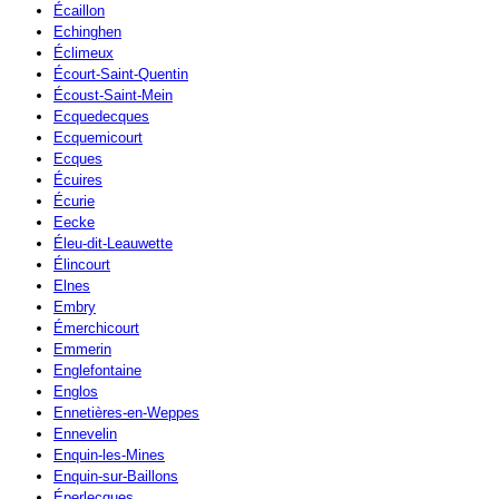
Écaillon
Echinghen
Éclimeux
Écourt-Saint-Quentin
Écoust-Saint-Mein
Ecquedecques
Ecquemicourt
Ecques
Écuires
Écurie
Eecke
Éleu-dit-Leauwette
Élincourt
Elnes
Embry
Émerchicourt
Emmerin
Englefontaine
Englos
Ennetières-en-Weppes
Ennevelin
Enquin-les-Mines
Enquin-sur-Baillons
Éperlecques