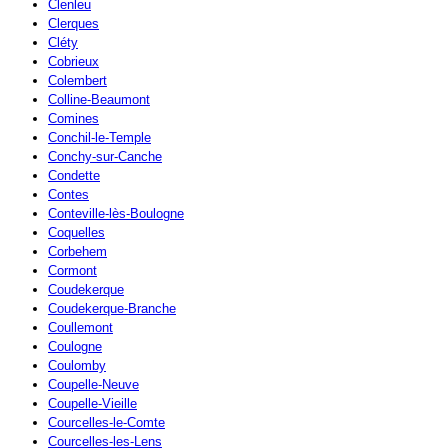
Clenleu
Clerques
Cléty
Cobrieux
Colembert
Colline-Beaumont
Comines
Conchil-le-Temple
Conchy-sur-Canche
Condette
Contes
Conteville-lès-Boulogne
Coquelles
Corbehem
Cormont
Coudekerque
Coudekerque-Branche
Coullemont
Coulogne
Coulomby
Coupelle-Neuve
Coupelle-Vieille
Courcelles-le-Comte
Courcelles-les-Lens