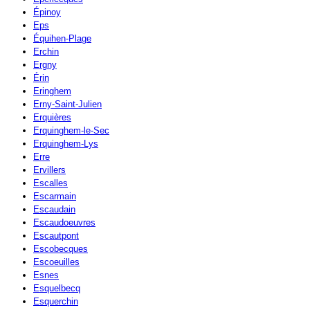
Épinoy
Eps
Équihen-Plage
Erchin
Ergny
Érin
Eringhem
Erny-Saint-Julien
Erquières
Erquinghem-le-Sec
Erquinghem-Lys
Erre
Ervillers
Escalles
Escarmain
Escaudain
Escaudoeuvres
Escautpont
Escobecques
Escoeuilles
Esnes
Esquelbecq
Esquerchin