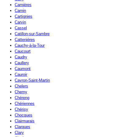
Carnières
Carnin
Cartignies
Carvin
Cassel
Catillon-sur-Sambre
Cattenières
Cauchy-à-la-Tour
Caucourt
Caudry
Caullery
Caumont
Cauroir
Cavron-Saint-Martin
Chelers
Chemy
Chéreng
Chériennes
Chérisy
Chocques
Clairmarais
Clarques
Clary