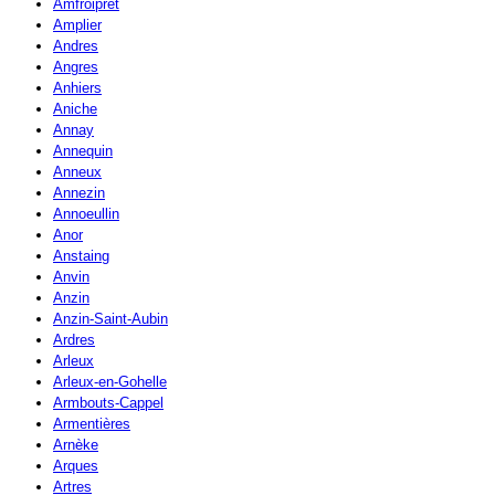
Amfroipret
Amplier
Andres
Angres
Anhiers
Aniche
Annay
Annequin
Anneux
Annezin
Annoeullin
Anor
Anstaing
Anvin
Anzin
Anzin-Saint-Aubin
Ardres
Arleux
Arleux-en-Gohelle
Armbouts-Cappel
Armentières
Arnèke
Arques
Artres