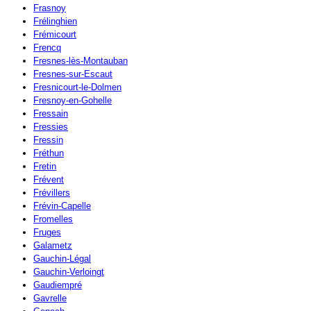
Frasnoy
Frélinghien
Frémicourt
Frencq
Fresnes-lès-Montauban
Fresnes-sur-Escaut
Fresnicourt-le-Dolmen
Fresnoy-en-Gohelle
Fressain
Fressies
Fressin
Fréthun
Fretin
Frévent
Frévillers
Frévin-Capelle
Fromelles
Fruges
Galametz
Gauchin-Légal
Gauchin-Verloingt
Gaudiempré
Gavrelle