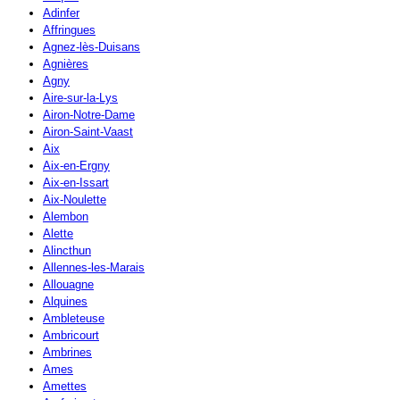
Adinfer
Affringues
Agnez-lès-Duisans
Agnières
Agny
Aire-sur-la-Lys
Airon-Notre-Dame
Airon-Saint-Vaast
Aix
Aix-en-Ergny
Aix-en-Issart
Aix-Noulette
Alembon
Alette
Alincthun
Allennes-les-Marais
Allouagne
Alquines
Ambleteuse
Ambricourt
Ambrines
Ames
Amettes