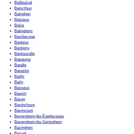
Bailleulval
Baincthun
Bainghen
Baisieux
Bajus
Balinghem
Bambecque
Banteux
Bantigny
Bantouzelle
Bapaume
Baralle
Barastre
Barlin
Barly
Basseux
Bauvin
Bavay
Bavinchove
Bavincourt
Bayenghem-lès-Éperlecques
Bayenghem-lès-Seninghem
Bazinghen
Bazuel