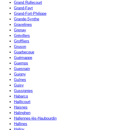
Grand Rullecourt
Grand-Fayt
Grand-Fort-Philippe
Grande-Synthe
Gravelines
Grenay
Grévillers
Groffliers
Gruson
Guarbecque
Guémappe
Guemps
Guesnain
Guigny
Guînes
Guisy
Gussignies
Habarcq
Haillicourt
Haisnes
Halinghen
Hallennes-lès-Haubourdin
Hallines
Halloy