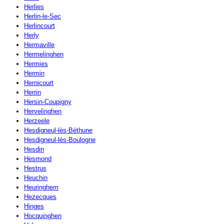
Herlies
Herlin-le-Sec
Herlincourt
Herly
Hermaville
Hermelinghen
Hermies
Hermin
Hernicourt
Herrin
Hersin-Coupigny
Hervelinghen
Herzeele
Hesdigneul-lès-Béthune
Hesdigneul-lès-Boulogne
Hesdin
Hesmond
Hestrus
Heuchin
Heuringhem
Hezecques
Hinges
Hocquinghen