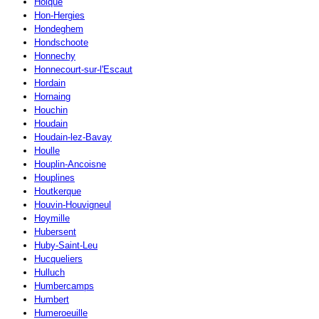
Holque
Hon-Hergies
Hondeghem
Hondschoote
Honnechy
Honnecourt-sur-l'Escaut
Hordain
Hornaing
Houchin
Houdain
Houdain-lez-Bavay
Houlle
Houplin-Ancoisne
Houplines
Houtkerque
Houvin-Houvigneul
Hoymille
Hubersent
Huby-Saint-Leu
Hucqueliers
Hulluch
Humbercamps
Humbert
Humeroeuille