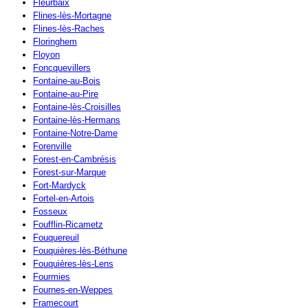
Fleurbaix
Flines-lès-Mortagne
Flines-lès-Raches
Floringhem
Floyon
Foncquevillers
Fontaine-au-Bois
Fontaine-au-Pire
Fontaine-lès-Croisilles
Fontaine-lès-Hermans
Fontaine-Notre-Dame
Forenville
Forest-en-Cambrésis
Forest-sur-Marque
Fort-Mardyck
Fortel-en-Artois
Fosseux
Foufflin-Ricametz
Fouquereuil
Fouquières-lès-Béthune
Fouquières-lès-Lens
Fourmies
Fournes-en-Weppes
Framecourt