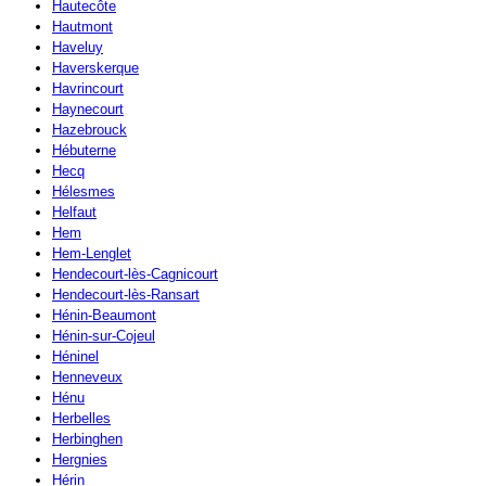
Hautecôte
Hautmont
Haveluy
Haverskerque
Havrincourt
Haynecourt
Hazebrouck
Hébuterne
Hecq
Hélesmes
Helfaut
Hem
Hem-Lenglet
Hendecourt-lès-Cagnicourt
Hendecourt-lès-Ransart
Hénin-Beaumont
Hénin-sur-Cojeul
Héninel
Henneveux
Hénu
Herbelles
Herbinghen
Hergnies
Hérin