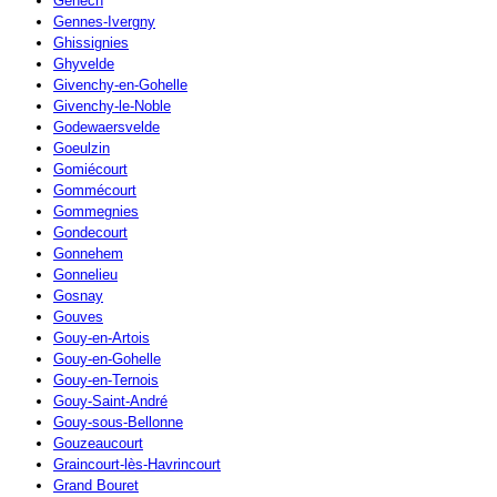
Genech
Gennes-Ivergny
Ghissignies
Ghyvelde
Givenchy-en-Gohelle
Givenchy-le-Noble
Godewaersvelde
Goeulzin
Gomiécourt
Gommécourt
Gommegnies
Gondecourt
Gonnehem
Gonnelieu
Gosnay
Gouves
Gouy-en-Artois
Gouy-en-Gohelle
Gouy-en-Ternois
Gouy-Saint-André
Gouy-sous-Bellonne
Gouzeaucourt
Graincourt-lès-Havrincourt
Grand Bouret