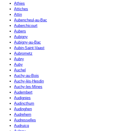
Athies
Attiches
Attin
Aubencheul-au-Bac
Auberchicourt
Aubers
Aubigny
Aubigny-au-Bac
Aubin-Saint-Vaast
Aubrometz
Aubry
Auby
Auchel
Auchy-au-Bois
Auchy-lès-Hesdin
Auchy-les-Mines
Audembert
Audignies
Audincthum
Audinghen
Audrehem
Audresselles
Audruicq