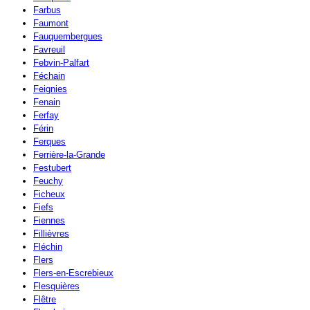
Farbus
Faumont
Fauquembergues
Favreuil
Febvin-Palfart
Féchain
Feignies
Fenain
Ferfay
Férin
Ferques
Ferrière-la-Grande
Festubert
Feuchy
Ficheux
Fiefs
Fiennes
Fillièvres
Fléchin
Flers
Flers-en-Escrebieux
Flesquières
Flêtre