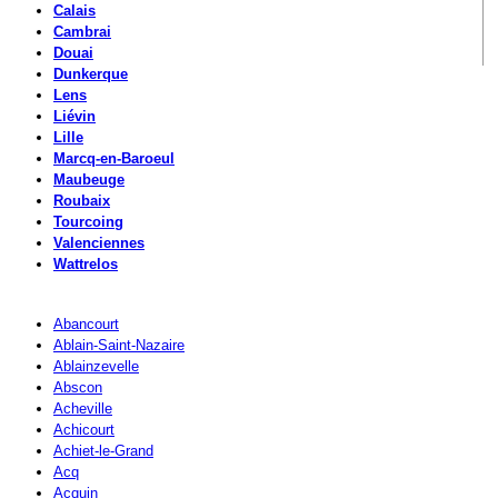
Calais
Cambrai
Douai
Dunkerque
Lens
Liévin
Lille
Marcq-en-Baroeul
Maubeuge
Roubaix
Tourcoing
Valenciennes
Wattrelos
Abancourt
Ablain-Saint-Nazaire
Ablainzevelle
Abscon
Acheville
Achicourt
Achiet-le-Grand
Acq
Acquin