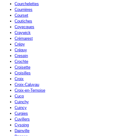
Courchelettes
Courrières
Courset
Coutiches
Coyecques
Craywick
Crémarest
Crépy
Créquy
Crespin
Crochte
Croisette
Croisilles
Croix
Croix-Caluyau
Croix-en-Ternoise
Cucq
Cuinchy
Cuincy
Curgies
Cuvillers
Cysoing
Dainville