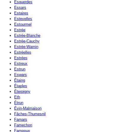
Esquerdes
Essars
Estaires
Estevelles
Estourmel
Estrée
Estrée-Blanche
Estrée-Cauchy
Estrée-Wamin
Estréelles
Estrées
Estreux
Estrun
Eswars
Étaing
Étaples
Éterpigny
Eth
Étrun
Évin-Malmaison
Fâches-Thumesnil
Famars
Famechon
Fampoux