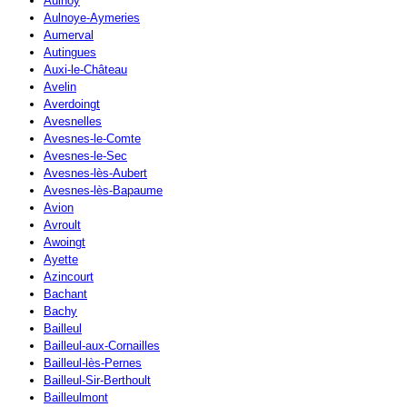
Aulnoy
Aulnoye-Aymeries
Aumerval
Autingues
Auxi-le-Château
Avelin
Averdoingt
Avesnelles
Avesnes-le-Comte
Avesnes-le-Sec
Avesnes-lès-Aubert
Avesnes-lès-Bapaume
Avion
Avroult
Awoingt
Ayette
Azincourt
Bachant
Bachy
Bailleul
Bailleul-aux-Cornailles
Bailleul-lès-Pernes
Bailleul-Sir-Berthoult
Bailleulmont