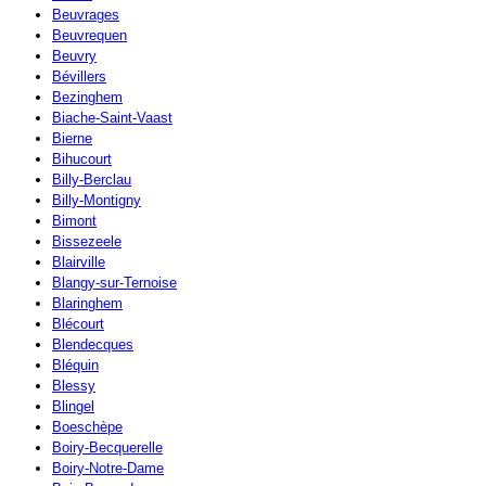
Beuvrages
Beuvrequen
Beuvry
Bévillers
Bezinghem
Biache-Saint-Vaast
Bierne
Bihucourt
Billy-Berclau
Billy-Montigny
Bimont
Bissezeele
Blairville
Blangy-sur-Ternoise
Blaringhem
Blécourt
Blendecques
Bléquin
Blessy
Blingel
Boeschèpe
Boiry-Becquerelle
Boiry-Notre-Dame