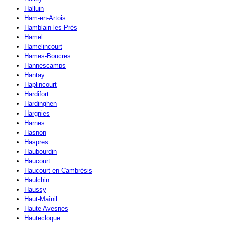
Halluin
Ham-en-Artois
Hamblain-les-Prés
Hamel
Hamelincourt
Hames-Boucres
Hannescamps
Hantay
Haplincourt
Hardifort
Hardinghen
Hargnies
Harnes
Hasnon
Haspres
Haubourdin
Haucourt
Haucourt-en-Cambrésis
Haulchin
Haussy
Haut-Maînil
Haute Avesnes
Hautecloque