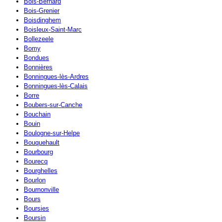
Bois-Bernard
Bois-Grenier
Boisdinghem
Boisleux-Saint-Marc
Bollezeele
Bomy
Bondues
Bonnières
Bonningues-lès-Ardres
Bonningues-lès-Calais
Borre
Boubers-sur-Canche
Bouchain
Bouin
Boulogne-sur-Helpe
Bouquehault
Bourbourg
Bourecq
Bourghelles
Bourlon
Bournonville
Bours
Boursies
Boursin