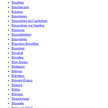
Bourthes
Bousbecque
Bousies
Bousignies
Boussières-en-Cambrésis
Boussières-sur-Sambre
Boussois
Bouvelinghem
Bouvignies
Bouvigny-Boyeffles
Bouvines
Boyaval
Boyelles
Bray-Dunes
Brébières
Brêmes
Brévillers
Bréxent-Énocq
Briastre
Brillon
Brimeux
Brouckerque
Broxeele
Bruay-en-Artois