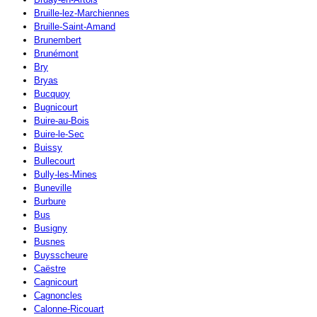
Bruille-lez-Marchiennes
Bruille-Saint-Amand
Brunembert
Brunémont
Bry
Bryas
Bucquoy
Bugnicourt
Buire-au-Bois
Buire-le-Sec
Buissy
Bullecourt
Bully-les-Mines
Buneville
Burbure
Bus
Busigny
Busnes
Buysscheure
Caëstre
Cagnicourt
Cagnoncles
Calonne-Ricouart