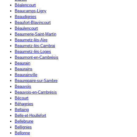
Béalencourt
Beaucamps-Ligny
Beaudignies
Beaufort-Blavincourt
Béaulencourt
Beaumerie-Saint-Martin
Beaumetz-lès-Aire
Beaumetz-lès-Cambrai
Beaumetz-lès-Loges
Beaumont-en-Cambrésis
Beaurain
Beaurains
Beaurainville
Beaurepaire-sur-Sambre
Beauvois
Beauvois-en-Cambrésis
Bécourt
Béhagnies
Bellaing
Belle-et-Houllefort
Bellebrune
Bellignies
Bellonne