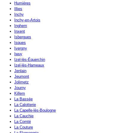
Humières
Illies
Inchy
Inchy-en-Artois
Inghem
Inxent
Isbergues
Isques
Ivergny
Iwuy
Izel-lès-Équerchin
Izel-lès-Hameaux
Jenlain
Jeumont
Jolimetz
Journy
Killem
La Bassée
La Calotterie
La Capelle-lès-Boulogne
La Cauchie
La Comté
La Couture
La Flamengrie