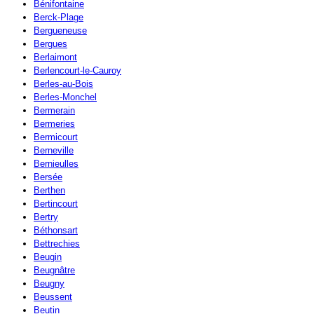
Bénifontaine
Berck-Plage
Bergueneuse
Bergues
Berlaimont
Berlencourt-le-Cauroy
Berles-au-Bois
Berles-Monchel
Bermerain
Bermeries
Bermicourt
Berneville
Bernieulles
Bersée
Berthen
Bertincourt
Bertry
Béthonsart
Bettrechies
Beugin
Beugnâtre
Beugny
Beussent
Beutin