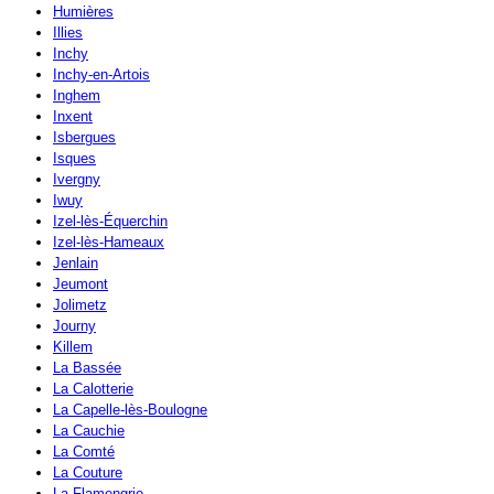
Humières
Illies
Inchy
Inchy-en-Artois
Inghem
Inxent
Isbergues
Isques
Ivergny
Iwuy
Izel-lès-Équerchin
Izel-lès-Hameaux
Jenlain
Jeumont
Jolimetz
Journy
Killem
La Bassée
La Calotterie
La Capelle-lès-Boulogne
La Cauchie
La Comté
La Couture
La Flamengrie