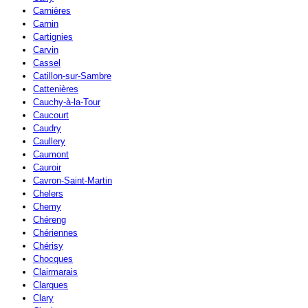
Carnières
Carnin
Cartignies
Carvin
Cassel
Catillon-sur-Sambre
Cattenières
Cauchy-à-la-Tour
Caucourt
Caudry
Caullery
Caumont
Cauroir
Cavron-Saint-Martin
Chelers
Chemy
Chéreng
Chériennes
Chérisy
Chocques
Clairmarais
Clarques
Clary