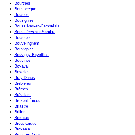
Bourthes
Bousbecque
Bousies
Bousignies
Boussières-en-Cambrésis
Boussières-sur-Sambre
Boussois
Bouvelinghem
Bouvignies
Bouvigny-Boyeffles
Bouvines
Boyaval
Boyelles
Bray-Dunes
Brébières
Brêmes
Brévillers
Bréxent-Énocq
Briastre
Brillon
Brimeux
Brouckerque
Broxeele
Bruay-en-Artois