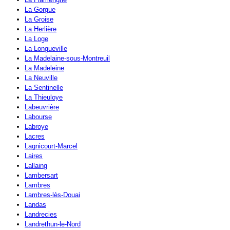
La Gorgue
La Groise
La Herlière
La Loge
La Longueville
La Madelaine-sous-Montreuil
La Madeleine
La Neuville
La Sentinelle
La Thieuloye
Labeuvrière
Labourse
Labroye
Lacres
Lagnicourt-Marcel
Laires
Lallaing
Lambersart
Lambres
Lambres-lès-Douai
Landas
Landrecies
Landrethun-le-Nord