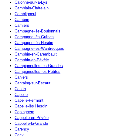
Calonne-sur-la-Lys
Camblain-Châtelain
Cambligneul
Cambrin
Camiers
Campagne-lès-Boulonnais
Campagne-lès-Guînes
Campagne-lès-Hesdin
Campagne-lès-Wardrecques
Camphin-en-Carembault
Camphin-en-Pévèle
Campigneulles-les-Grandes
Campigneulles-les-Petites
Canlers
Cantaing-sur-Escaut
Cantin
Capelle
Capelle-Fermont
Capelle-lès Hesdin
Capinghem
Cappelle-en-Pévèle
Cappelle-la-Grande
Carency
Carly