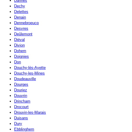
Dannes
Dechy
Delettes
Denain
Dennebroeucq
Desvres
Deûlemont
Diéval
Divion
Dohem
Doignies
Don
Douchy-lès-Ayette
Douchy-les-Mines
Doudeauville
Dourges
Douriez
Douvrin
Drincham
Drocourt
Drouvin-les-Marais
Duisans
Dury
Ebblinghem