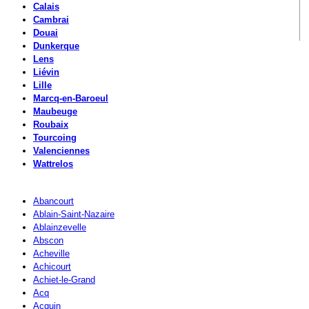
Calais
Cambrai
Douai
Dunkerque
Lens
Liévin
Lille
Marcq-en-Baroeul
Maubeuge
Roubaix
Tourcoing
Valenciennes
Wattrelos
Abancourt
Ablain-Saint-Nazaire
Ablainzevelle
Abscon
Acheville
Achicourt
Achiet-le-Grand
Acq
Acquin