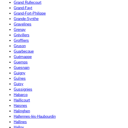
Grand Rullecourt
Grand-Fayt
Grand-Fort-Philippe
Grande-Synthe
Gravelines
Grenay
Grévillers
Groffliers
Gruson
Guarbecque
Guémappe
Guemps
Guesnain
Guigny
Guînes
Guisy
Gussignies
Habarcq
Haillicourt
Haisnes
Halinghen
Hallennes-lès-Haubourdin
Hallines
Halloy