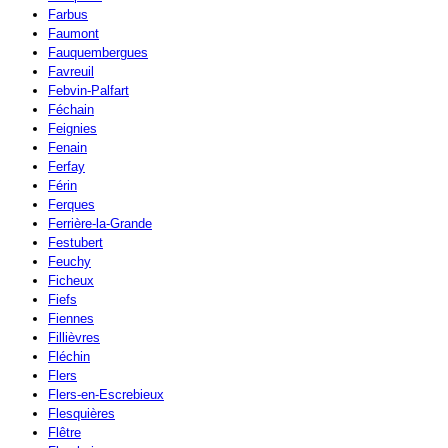
Farbus
Faumont
Fauquembergues
Favreuil
Febvin-Palfart
Féchain
Feignies
Fenain
Ferfay
Férin
Ferques
Ferrière-la-Grande
Festubert
Feuchy
Ficheux
Fiefs
Fiennes
Fillièvres
Fléchin
Flers
Flers-en-Escrebieux
Flesquières
Flêtre