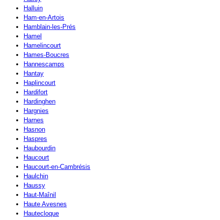
Halluin
Ham-en-Artois
Hamblain-les-Prés
Hamel
Hamelincourt
Hames-Boucres
Hannescamps
Hantay
Haplincourt
Hardifort
Hardinghen
Hargnies
Harnes
Hasnon
Haspres
Haubourdin
Haucourt
Haucourt-en-Cambrésis
Haulchin
Haussy
Haut-Maînil
Haute Avesnes
Hautecloque