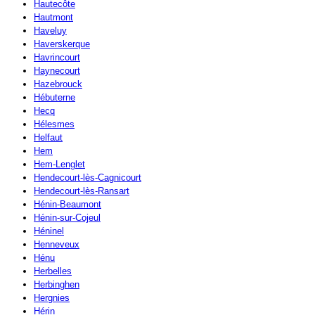
Hautecôte
Hautmont
Haveluy
Haverskerque
Havrincourt
Haynecourt
Hazebrouck
Hébuterne
Hecq
Hélesmes
Helfaut
Hem
Hem-Lenglet
Hendecourt-lès-Cagnicourt
Hendecourt-lès-Ransart
Hénin-Beaumont
Hénin-sur-Cojeul
Héninel
Henneveux
Hénu
Herbelles
Herbinghen
Hergnies
Hérin