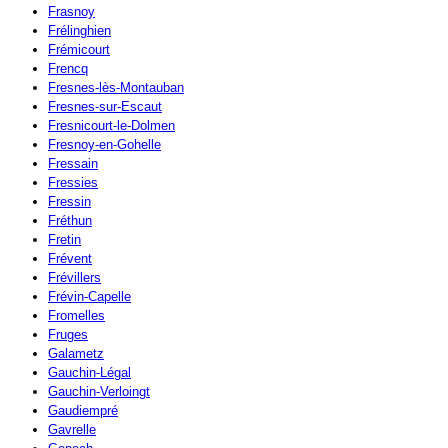
Frasnoy
Frélinghien
Frémicourt
Frencq
Fresnes-lès-Montauban
Fresnes-sur-Escaut
Fresnicourt-le-Dolmen
Fresnoy-en-Gohelle
Fressain
Fressies
Fressin
Fréthun
Fretin
Frévent
Frévillers
Frévin-Capelle
Fromelles
Fruges
Galametz
Gauchin-Légal
Gauchin-Verloingt
Gaudiempré
Gavrelle