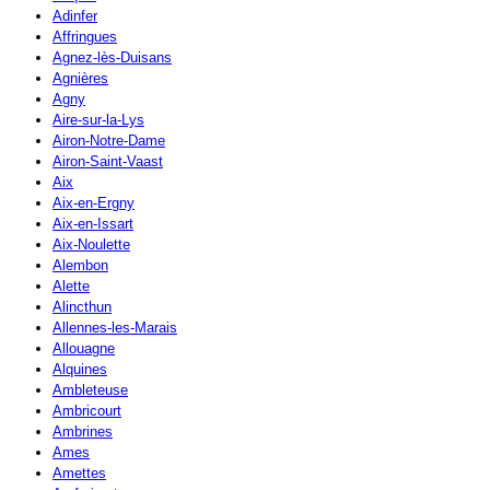
Adinfer
Affringues
Agnez-lès-Duisans
Agnières
Agny
Aire-sur-la-Lys
Airon-Notre-Dame
Airon-Saint-Vaast
Aix
Aix-en-Ergny
Aix-en-Issart
Aix-Noulette
Alembon
Alette
Alincthun
Allennes-les-Marais
Allouagne
Alquines
Ambleteuse
Ambricourt
Ambrines
Ames
Amettes