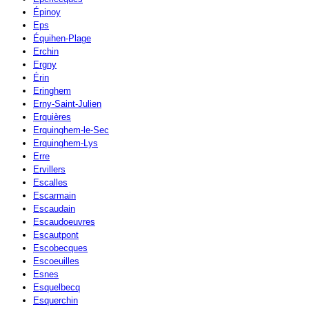
Épinoy
Eps
Équihen-Plage
Erchin
Ergny
Érin
Eringhem
Erny-Saint-Julien
Erquières
Erquinghem-le-Sec
Erquinghem-Lys
Erre
Ervillers
Escalles
Escarmain
Escaudain
Escaudoeuvres
Escautpont
Escobecques
Escoeuilles
Esnes
Esquelbecq
Esquerchin