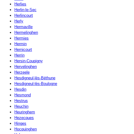
Herlies
Herlin-le-Sec
Herlincourt
Herly
Hermaville
Hermelinghen
Hermies
Hermin
Hernicourt
Herrin
Hersin-Coupigny
Hervelinghen
Herzeele
Hesdigneul-lès-Béthune
Hesdigneul-lès-Boulogne
Hesdin
Hesmond
Hestrus
Heuchin
Heuringhem
Hezecques
Hinges
Hocquinghen