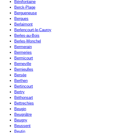
Bénifontaine
Berck-Plage
Bergueneuse
Bergues
Berlaimont
Berlencourt-le-Cauroy
Berles-au-Bois
Berles-Monchel
Bermerain
Bermeries
Bermicourt
Berneville
Bernieulles
Bersée
Berthen
Bertincourt
Bertry
Béthonsart
Bettrechies
Beugin
Beugnâtre
Beugny
Beussent
Beutin