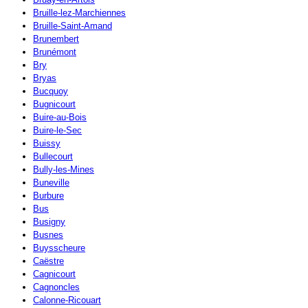
Bruille-lez-Marchiennes
Bruille-Saint-Amand
Brunembert
Brunémont
Bry
Bryas
Bucquoy
Bugnicourt
Buire-au-Bois
Buire-le-Sec
Buissy
Bullecourt
Bully-les-Mines
Buneville
Burbure
Bus
Busigny
Busnes
Buysscheure
Caëstre
Cagnicourt
Cagnoncles
Calonne-Ricouart