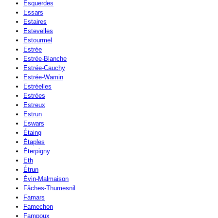
Esquerdes
Essars
Estaires
Estevelles
Estourmel
Estrée
Estrée-Blanche
Estrée-Cauchy
Estrée-Wamin
Estréelles
Estrées
Estreux
Estrun
Eswars
Étaing
Étaples
Éterpigny
Eth
Étrun
Évin-Malmaison
Fâches-Thumesnil
Famars
Famechon
Fampoux