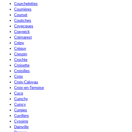
Courchelettes
Courrières
Courset
Coutiches
Coyecques
Craywick
Crémarest
Crépy
Créquy
Crespin
Crochte
Croisette
Croisilles
Croix
Croix-Caluyau
Croix-en-Ternoise
Cucq
Cuinchy
Cuincy
Curgies
Cuvillers
Cysoing
Dainville