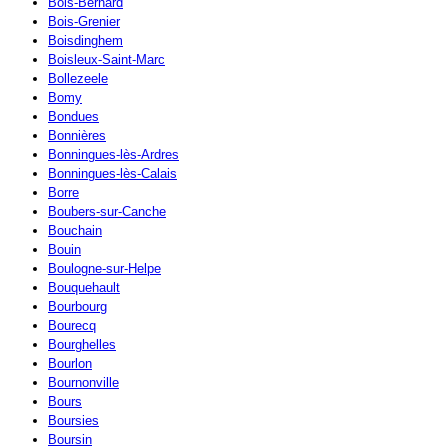
Bois-Bernard
Bois-Grenier
Boisdinghem
Boisleux-Saint-Marc
Bollezeele
Bomy
Bondues
Bonnières
Bonningues-lès-Ardres
Bonningues-lès-Calais
Borre
Boubers-sur-Canche
Bouchain
Bouin
Boulogne-sur-Helpe
Bouquehault
Bourbourg
Bourecq
Bourghelles
Bourlon
Bournonville
Bours
Boursies
Boursin