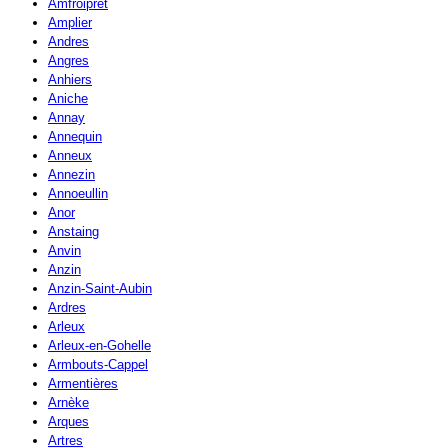
Amfroipret
Amplier
Andres
Angres
Anhiers
Aniche
Annay
Annequin
Anneux
Annezin
Annoeullin
Anor
Anstaing
Anvin
Anzin
Anzin-Saint-Aubin
Ardres
Arleux
Arleux-en-Gohelle
Armbouts-Cappel
Armentières
Arnèke
Arques
Artres