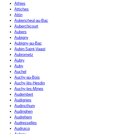
Athies
Attiches
Attin
Aubencheul-au-Bac
Auberchicourt
Aubers
Aubigny
Aubigny-au-Bac
Aubin-Saint-Vaast
Aubrometz
Aubry
Auby
Auchel
Auchy-au-Bois
Auchy-lès-Hesdin
Auchy-les-Mines
Audembert
Audignies
Audincthum
Audinghen
Audrehem
Audresselles
Audruicq