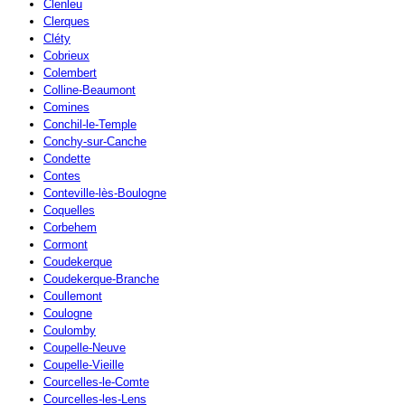
Clenleu
Clerques
Cléty
Cobrieux
Colembert
Colline-Beaumont
Comines
Conchil-le-Temple
Conchy-sur-Canche
Condette
Contes
Conteville-lès-Boulogne
Coquelles
Corbehem
Cormont
Coudekerque
Coudekerque-Branche
Coullemont
Coulogne
Coulomby
Coupelle-Neuve
Coupelle-Vieille
Courcelles-le-Comte
Courcelles-les-Lens