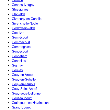
Genech
Gennes-Ivergny
Ghissignies
Ghyvelde
Givenchy-en-Gohelle
Givenchy-le-Noble
Godewaersvelde
Goeulzin
Gomiécourt
Gommécourt
Gommegnies
Gondecourt
Gonnehem
Gonnelieu
Gosnay
Gouves
Gouy-en-Artois
Gouy-en-Gohelle
Gouy-en-Ternois
Gouy-Saint-André
Gouy-sous-Bellonne
Gouzeaucourt
Graincourt-lès-Havrincourt
Grand Bouret