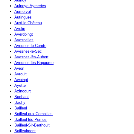
Aulnoy
Aulnoye-Aymeries
Aumerval
Autingues
Auxi-le-Château
Avelin
Averdoingt
Avesnelles
Avesnes-le-Comte
Avesnes-le-Sec
Avesnes-lès-Aubert
Avesnes-lès-Bapaume
Avion
Avroult
Awoingt
Ayette
Azincourt
Bachant
Bachy
Bailleul
Bailleul-aux-Cornailles
Bailleul-lès-Pernes
Bailleul-Sir-Berthoult
Bailleulmont