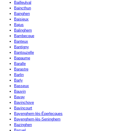
Bailleulval
Baincthun
Bainghen
Baisieux
Bajus
Balinghem
Bambecque
Banteux
Bantigny
Bantouzelle
Bapaume
Baralle
Barastre
Barlin
Barly
Basseux
Bauvin
Bavay
Bavinchove
Bavincourt
Bayenghem-lès-Éperlecques
Bayenghem-lès-Seninghem
Bazinghen
Bazuel