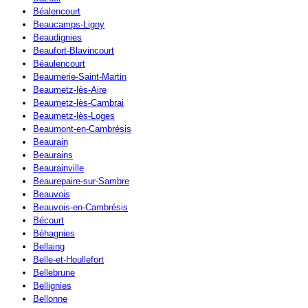
Béalencourt
Beaucamps-Ligny
Beaudignies
Beaufort-Blavincourt
Béaulencourt
Beaumerie-Saint-Martin
Beaumetz-lès-Aire
Beaumetz-lès-Cambrai
Beaumetz-lès-Loges
Beaumont-en-Cambrésis
Beaurain
Beaurains
Beaurainville
Beaurepaire-sur-Sambre
Beauvois
Beauvois-en-Cambrésis
Bécourt
Béhagnies
Bellaing
Belle-et-Houllefort
Bellebrune
Bellignies
Bellonne