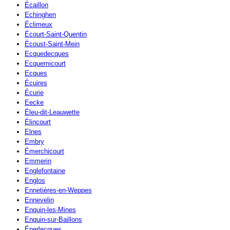
Écaillon
Echinghen
Éclimeux
Écourt-Saint-Quentin
Écoust-Saint-Mein
Ecquedecques
Ecquemicourt
Ecques
Écuires
Écurie
Eecke
Éleu-dit-Leauwette
Élincourt
Elnes
Embry
Émerchicourt
Emmerin
Englefontaine
Englos
Ennetières-en-Weppes
Ennevelin
Enquin-les-Mines
Enquin-sur-Baillons
Éperlecques