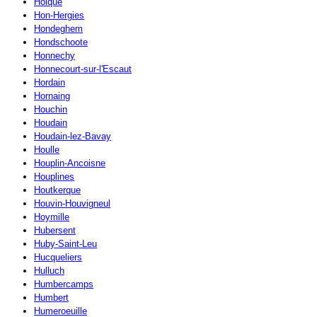
Holque
Hon-Hergies
Hondeghem
Hondschoote
Honnechy
Honnecourt-sur-l'Escaut
Hordain
Hornaing
Houchin
Houdain
Houdain-lez-Bavay
Houlle
Houplin-Ancoisne
Houplines
Houtkerque
Houvin-Houvigneul
Hoymille
Hubersent
Huby-Saint-Leu
Hucqueliers
Hulluch
Humbercamps
Humbert
Humeroeuille