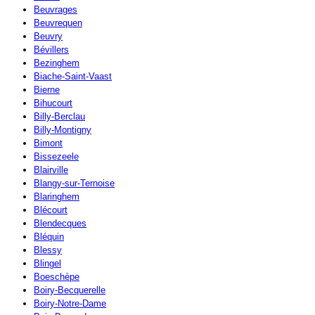
Beuvrages
Beuvrequen
Beuvry
Bévillers
Bezinghem
Biache-Saint-Vaast
Bierne
Bihucourt
Billy-Berclau
Billy-Montigny
Bimont
Bissezeele
Blairville
Blangy-sur-Ternoise
Blaringhem
Blécourt
Blendecques
Bléquin
Blessy
Blingel
Boeschèpe
Boiry-Becquerelle
Boiry-Notre-Dame