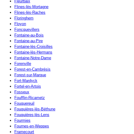
Fleurbaix
Flines-lès-Mortagne
Flines-lès-Raches
Floringhem
Floyon
Foncquevillers
Fontaine-au-Bois
Fontaine-au-Pire
Fontaine-lès-Croisilles
Fontaine-lès-Hermans
Fontaine-Notre-Dame
Forenville
Forest-en-Cambrésis
Forest-sur-Marque
Fort-Mardyck
Fortel-en-Artois
Fosseux
Foufflin-Ricametz
Fouquereuil
Fouquières-lès-Béthune
Fouquières-lès-Lens
Fourmies
Fournes-en-Weppes
Framecourt