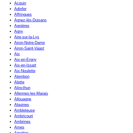
Acquin
Adinfer
Affringues
Agnez-lès-Duisans
Agnières
Agny
Aire-sur-la-Lys
Airon-Notre-Dame
Airon-Saint-Vaast
Aix
Aix-en-Ergny
Aix-en-Issart
Aix-Noulette
Alembon
Alette
Alincthun
Allennes-les-Marais
Allouagne
Alquines
Ambleteuse
Ambricourt
Ambrines
Ames
Amettes