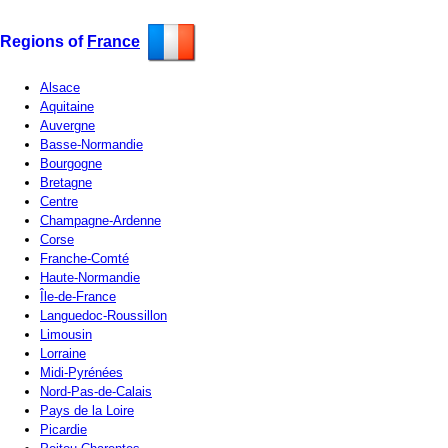
Regions of
France
Alsace
Aquitaine
Auvergne
Basse-Normandie
Bourgogne
Bretagne
Centre
Champagne-Ardenne
Corse
Franche-Comté
Haute-Normandie
Île-de-France
Languedoc-Roussillon
Limousin
Lorraine
Midi-Pyrénées
Nord-Pas-de-Calais
Pays de la Loire
Picardie