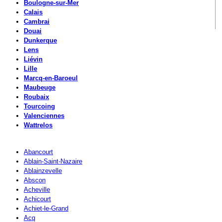
Boulogne-sur-Mer
Calais
Cambrai
Douai
Dunkerque
Lens
Liévin
Lille
Marcq-en-Baroeul
Maubeuge
Roubaix
Tourcoing
Valenciennes
Wattrelos
Abancourt
Ablain-Saint-Nazaire
Ablainzevelle
Abscon
Acheville
Achicourt
Achiet-le-Grand
Acq