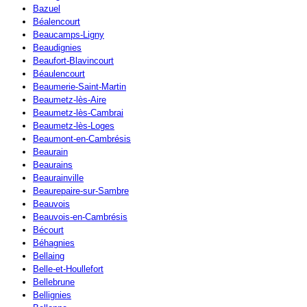
Bazuel
Béalencourt
Beaucamps-Ligny
Beaudignies
Beaufort-Blavincourt
Béaulencourt
Beaumerie-Saint-Martin
Beaumetz-lès-Aire
Beaumetz-lès-Cambrai
Beaumetz-lès-Loges
Beaumont-en-Cambrésis
Beaurain
Beaurains
Beaurainville
Beaurepaire-sur-Sambre
Beauvois
Beauvois-en-Cambrésis
Bécourt
Béhagnies
Bellaing
Belle-et-Houllefort
Bellebrune
Bellignies