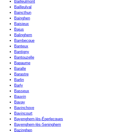
Bailleulmont
Bailleulval
Baincthun
Bainghen
Baisieux
Bajus
Balinghem
Bambecque
Banteux
Bantigny
Bantouzelle
Bapaume
Baralle
Barastre
Barlin
Barly
Basseux
Bauvin
Bavay
Bavinchove
Bavincourt
Bayenghem-lès-Éperlecques
Bayenghem-lès-Seninghem
Bazinghen