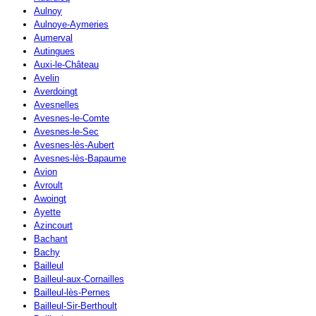
Aulnoy
Aulnoye-Aymeries
Aumerval
Autingues
Auxi-le-Château
Avelin
Averdoingt
Avesnelles
Avesnes-le-Comte
Avesnes-le-Sec
Avesnes-lès-Aubert
Avesnes-lès-Bapaume
Avion
Avroult
Awoingt
Ayette
Azincourt
Bachant
Bachy
Bailleul
Bailleul-aux-Cornailles
Bailleul-lès-Pernes
Bailleul-Sir-Berthoult