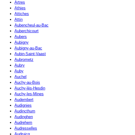
Artres
Athies
Attiches
Attin
Aubencheul-au-Bac
Auberchicourt
Aubers
Aubigny
Aubigny-au-Bac
Aubin-Saint-Vaast
Aubrometz
Aubry
Auby
Auchel
Auchy-au-Bois
Auchy-lès-Hesdin
Auchy-les-Mines
Audembert
Audignies
Audincthum
Audinghen
Audrehem
Audresselles
Audruicq