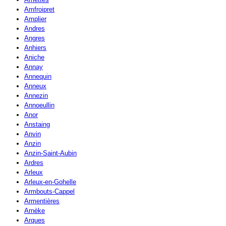
Amfroipret
Amplier
Andres
Angres
Anhiers
Aniche
Annay
Annequin
Anneux
Annezin
Annoeullin
Anor
Anstaing
Anvin
Anzin
Anzin-Saint-Aubin
Ardres
Arleux
Arleux-en-Gohelle
Armbouts-Cappel
Armentières
Arnèke
Arques