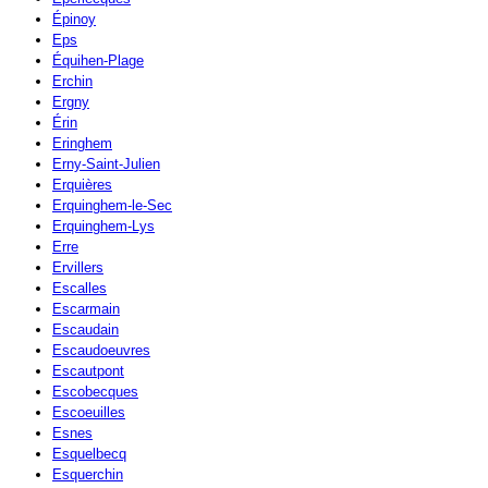
Épinoy
Eps
Équihen-Plage
Erchin
Ergny
Érin
Eringhem
Erny-Saint-Julien
Erquières
Erquinghem-le-Sec
Erquinghem-Lys
Erre
Ervillers
Escalles
Escarmain
Escaudain
Escaudoeuvres
Escautpont
Escobecques
Escoeuilles
Esnes
Esquelbecq
Esquerchin