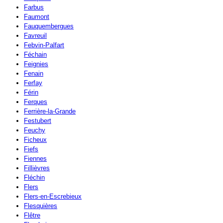
Farbus
Faumont
Fauquembergues
Favreuil
Febvin-Palfart
Féchain
Feignies
Fenain
Ferfay
Férin
Ferques
Ferrière-la-Grande
Festubert
Feuchy
Ficheux
Fiefs
Fiennes
Fillièvres
Fléchin
Flers
Flers-en-Escrebieux
Flesquières
Flêtre