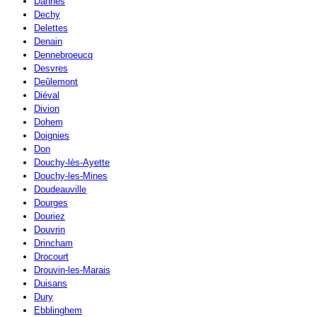
Dannes
Dechy
Delettes
Denain
Dennebroeucq
Desvres
Deûlemont
Diéval
Divion
Dohem
Doignies
Don
Douchy-lès-Ayette
Douchy-les-Mines
Doudeauville
Dourges
Douriez
Douvrin
Drincham
Drocourt
Drouvin-les-Marais
Duisans
Dury
Ebblinghem