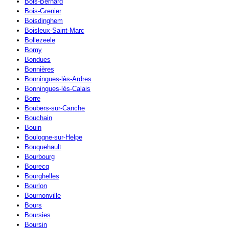
Bois-Bernard
Bois-Grenier
Boisdinghem
Boisleux-Saint-Marc
Bollezeele
Bomy
Bondues
Bonnières
Bonningues-lès-Ardres
Bonningues-lès-Calais
Borre
Boubers-sur-Canche
Bouchain
Bouin
Boulogne-sur-Helpe
Bouquehault
Bourbourg
Bourecq
Bourghelles
Bourlon
Bournonville
Bours
Boursies
Boursin