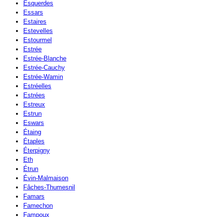
Esquerdes
Essars
Estaires
Estevelles
Estourmel
Estrée
Estrée-Blanche
Estrée-Cauchy
Estrée-Wamin
Estréelles
Estrées
Estreux
Estrun
Eswars
Étaing
Étaples
Éterpigny
Eth
Étrun
Évin-Malmaison
Fâches-Thumesnil
Famars
Famechon
Fampoux