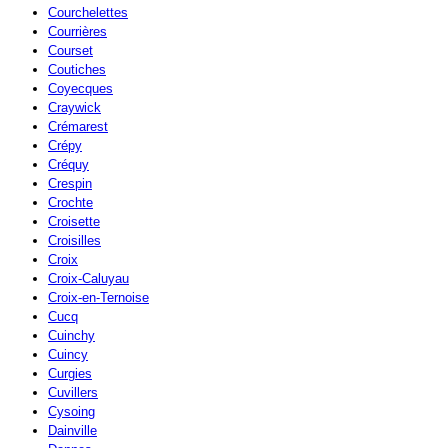
Courchelettes
Courrières
Courset
Coutiches
Coyecques
Craywick
Crémarest
Crépy
Créquy
Crespin
Crochte
Croisette
Croisilles
Croix
Croix-Caluyau
Croix-en-Ternoise
Cucq
Cuinchy
Cuincy
Curgies
Cuvillers
Cysoing
Dainville