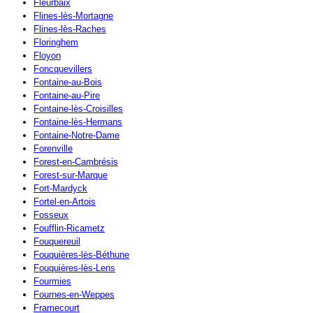
Fleurbaix
Flines-lès-Mortagne
Flines-lès-Raches
Floringhem
Floyon
Foncquevillers
Fontaine-au-Bois
Fontaine-au-Pire
Fontaine-lès-Croisilles
Fontaine-lès-Hermans
Fontaine-Notre-Dame
Forenville
Forest-en-Cambrésis
Forest-sur-Marque
Fort-Mardyck
Fortel-en-Artois
Fosseux
Foufflin-Ricametz
Fouquereuil
Fouquières-lès-Béthune
Fouquières-lès-Lens
Fourmies
Fournes-en-Weppes
Framecourt