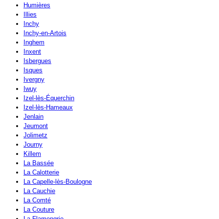
Humières
Illies
Inchy
Inchy-en-Artois
Inghem
Inxent
Isbergues
Isques
Ivergny
Iwuy
Izel-lès-Équerchin
Izel-lès-Hameaux
Jenlain
Jeumont
Jolimetz
Journy
Killem
La Bassée
La Calotterie
La Capelle-lès-Boulogne
La Cauchie
La Comté
La Couture
La Flamengrie