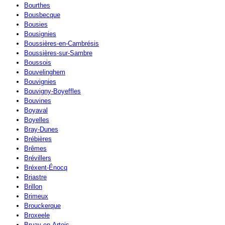
Bourthes
Bousbecque
Bousies
Bousignies
Boussières-en-Cambrésis
Boussières-sur-Sambre
Boussois
Bouvelinghem
Bouvignies
Bouvigny-Boyeffles
Bouvines
Boyaval
Boyelles
Bray-Dunes
Brébières
Brêmes
Brévillers
Bréxent-Énocq
Briastre
Brillon
Brimeux
Brouckerque
Broxeele
Bruay-en-Artois