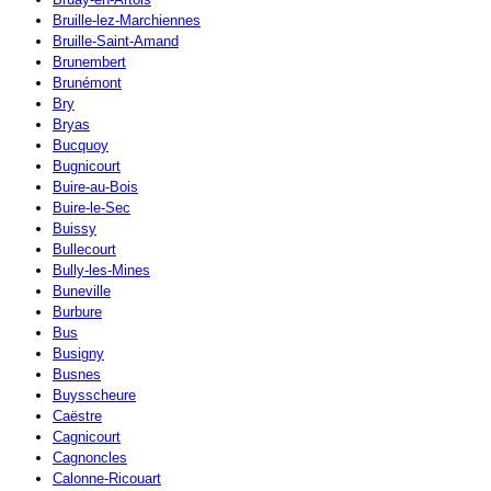
Bruille-lez-Marchiennes
Bruille-Saint-Amand
Brunembert
Brunémont
Bry
Bryas
Bucquoy
Bugnicourt
Buire-au-Bois
Buire-le-Sec
Buissy
Bullecourt
Bully-les-Mines
Buneville
Burbure
Bus
Busigny
Busnes
Buysscheure
Caëstre
Cagnicourt
Cagnoncles
Calonne-Ricouart