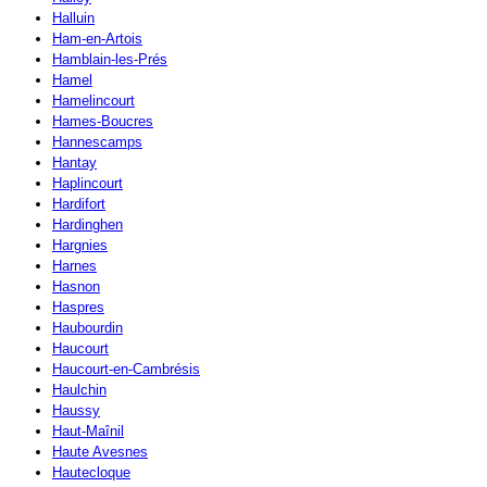
Halluin
Ham-en-Artois
Hamblain-les-Prés
Hamel
Hamelincourt
Hames-Boucres
Hannescamps
Hantay
Haplincourt
Hardifort
Hardinghen
Hargnies
Harnes
Hasnon
Haspres
Haubourdin
Haucourt
Haucourt-en-Cambrésis
Haulchin
Haussy
Haut-Maînil
Haute Avesnes
Hautecloque