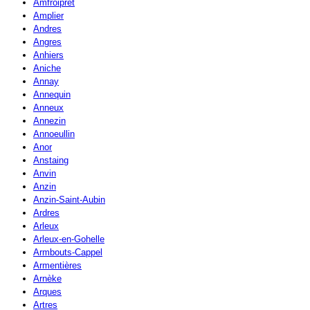
Amfroipret
Amplier
Andres
Angres
Anhiers
Aniche
Annay
Annequin
Anneux
Annezin
Annoeullin
Anor
Anstaing
Anvin
Anzin
Anzin-Saint-Aubin
Ardres
Arleux
Arleux-en-Gohelle
Armbouts-Cappel
Armentières
Arnèke
Arques
Artres