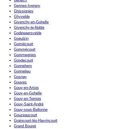
Genech
Gennes-Ivergny
Ghissignies
Ghyvelde
Givenchy-en-Gohelle
Givenchy-le-Noble
Godewaersvelde
Goeulzin
Gomiécourt
Gommécourt
Gommegnies
Gondecourt
Gonnehem
Gonnelieu
Gosnay
Gouves
Gouy-en-Artois
Gouy-en-Gohelle
Gouy-en-Ternois
Gouy-Saint-André
Gouy-sous-Bellonne
Gouzeaucourt
Graincourt-lès-Havrincourt
Grand Bouret