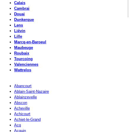
Calais
Cambrai
Douai
Dunkerque
Lens
Liévin
Lille
Marcq-en-Baroeul
Maubeuge
Roubaix
Tourcoing
Valenciennes
Wattrelos
Abancourt
Ablain-Saint-Nazaire
Ablainzevelle
Abscon
Acheville
Achicourt
Achiet-le-Grand
Acq
Acquin