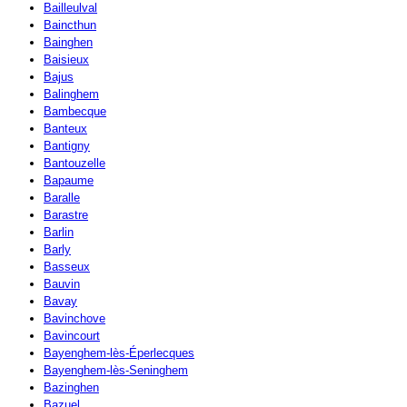
Bailleulval
Baincthun
Bainghen
Baisieux
Bajus
Balinghem
Bambecque
Banteux
Bantigny
Bantouzelle
Bapaume
Baralle
Barastre
Barlin
Barly
Basseux
Bauvin
Bavay
Bavinchove
Bavincourt
Bayenghem-lès-Éperlecques
Bayenghem-lès-Seninghem
Bazinghen
Bazuel