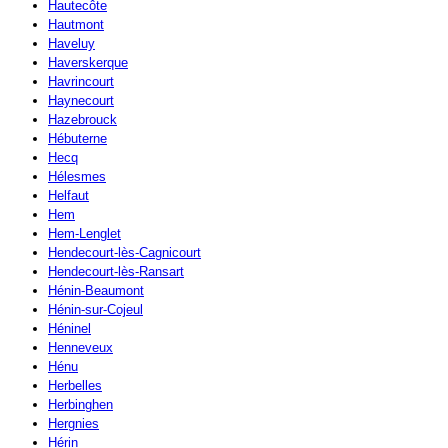
Hautecôte
Hautmont
Haveluy
Haverskerque
Havrincourt
Haynecourt
Hazebrouck
Hébuterne
Hecq
Hélesmes
Helfaut
Hem
Hem-Lenglet
Hendecourt-lès-Cagnicourt
Hendecourt-lès-Ransart
Hénin-Beaumont
Hénin-sur-Cojeul
Héninel
Henneveux
Hénu
Herbelles
Herbinghen
Hergnies
Hérin