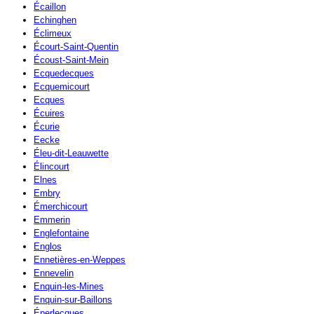
Écaillon
Echinghen
Éclimeux
Écourt-Saint-Quentin
Écoust-Saint-Mein
Ecquedecques
Ecquemicourt
Ecques
Écuires
Écurie
Eecke
Éleu-dit-Leauwette
Élincourt
Elnes
Embry
Émerchicourt
Emmerin
Englefontaine
Englos
Ennetières-en-Weppes
Ennevelin
Enquin-les-Mines
Enquin-sur-Baillons
Éperlecques