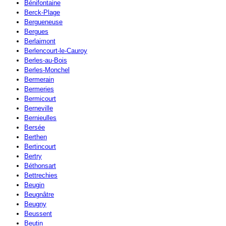
Bénifontaine
Berck-Plage
Bergueneuse
Bergues
Berlaimont
Berlencourt-le-Cauroy
Berles-au-Bois
Berles-Monchel
Bermerain
Bermeries
Bermicourt
Berneville
Bernieulles
Bersée
Berthen
Bertincourt
Bertry
Béthonsart
Bettrechies
Beugin
Beugnâtre
Beugny
Beussent
Beutin