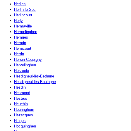
Herlies
Herlin-le-Sec
Herlincourt
Herly
Hermaville
Hermelinghen
Hermies
Hermin
Hernicourt
Herrin
Hersin-Coupigny
Hervelinghen
Herzeele
Hesdigneul-lès-Béthune
Hesdigneul-lès-Boulogne
Hesdin
Hesmond
Hestrus
Heuchin
Heuringhem
Hezecques
Hinges
Hocquinghen