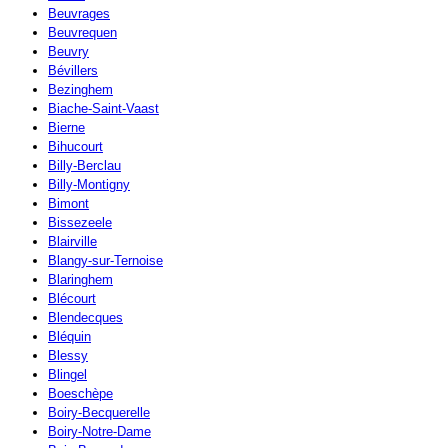
Beuvrages
Beuvrequen
Beuvry
Bévillers
Bezinghem
Biache-Saint-Vaast
Bierne
Bihucourt
Billy-Berclau
Billy-Montigny
Bimont
Bissezeele
Blairville
Blangy-sur-Ternoise
Blaringhem
Blécourt
Blendecques
Bléquin
Blessy
Blingel
Boeschèpe
Boiry-Becquerelle
Boiry-Notre-Dame