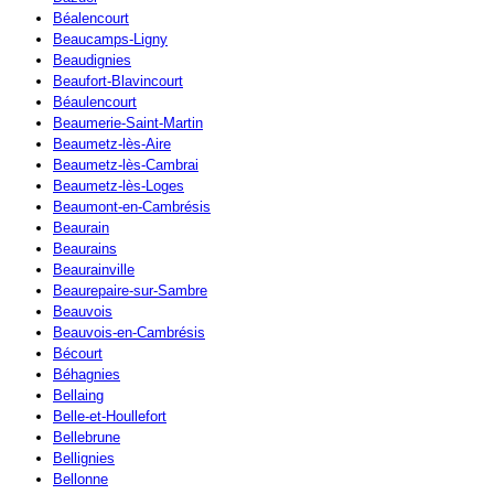
Béalencourt
Beaucamps-Ligny
Beaudignies
Beaufort-Blavincourt
Béaulencourt
Beaumerie-Saint-Martin
Beaumetz-lès-Aire
Beaumetz-lès-Cambrai
Beaumetz-lès-Loges
Beaumont-en-Cambrésis
Beaurain
Beaurains
Beaurainville
Beaurepaire-sur-Sambre
Beauvois
Beauvois-en-Cambrésis
Bécourt
Béhagnies
Bellaing
Belle-et-Houllefort
Bellebrune
Bellignies
Bellonne