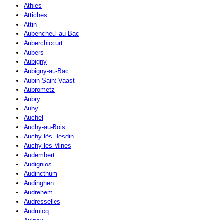
Athies
Attiches
Attin
Aubencheul-au-Bac
Auberchicourt
Aubers
Aubigny
Aubigny-au-Bac
Aubin-Saint-Vaast
Aubrometz
Aubry
Auby
Auchel
Auchy-au-Bois
Auchy-lès-Hesdin
Auchy-les-Mines
Audembert
Audignies
Audincthum
Audinghen
Audrehem
Audresselles
Audruicq