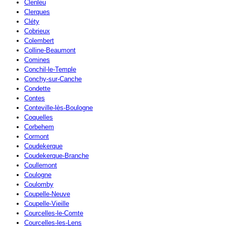
Clenleu
Clerques
Cléty
Cobrieux
Colembert
Colline-Beaumont
Comines
Conchil-le-Temple
Conchy-sur-Canche
Condette
Contes
Conteville-lès-Boulogne
Coquelles
Corbehem
Cormont
Coudekerque
Coudekerque-Branche
Coullemont
Coulogne
Coulomby
Coupelle-Neuve
Coupelle-Vieille
Courcelles-le-Comte
Courcelles-les-Lens