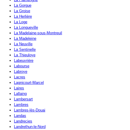
La Gorgue
La Groise
La Herlière
La Loge
La Longueville
La Madelaine-sous-Montreuil
La Madeleine
La Neuville
La Sentinelle
La Thieuloye
Labeuvrière
Labourse
Labroye
Lacres
Lagnicourt-Marcel
Laires
Lallaing
Lambersart
Lambres
Lambres-lès-Douai
Landas
Landrecies
Landrethun-le-Nord