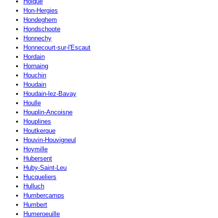
Holque
Hon-Hergies
Hondeghem
Hondschoote
Honnechy
Honnecourt-sur-l'Escaut
Hordain
Hornaing
Houchin
Houdain
Houdain-lez-Bavay
Houlle
Houplin-Ancoisne
Houplines
Houtkerque
Houvin-Houvigneul
Hoymille
Hubersent
Huby-Saint-Leu
Hucqueliers
Hulluch
Humbercamps
Humbert
Humeroeuille