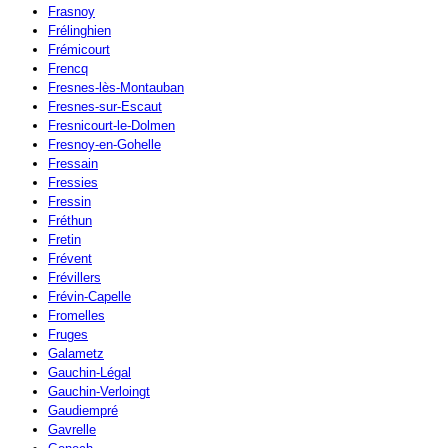
Frasnoy
Frélinghien
Frémicourt
Frencq
Fresnes-lès-Montauban
Fresnes-sur-Escaut
Fresnicourt-le-Dolmen
Fresnoy-en-Gohelle
Fressain
Fressies
Fressin
Fréthun
Fretin
Frévent
Frévillers
Frévin-Capelle
Fromelles
Fruges
Galametz
Gauchin-Légal
Gauchin-Verloingt
Gaudiempré
Gavrelle