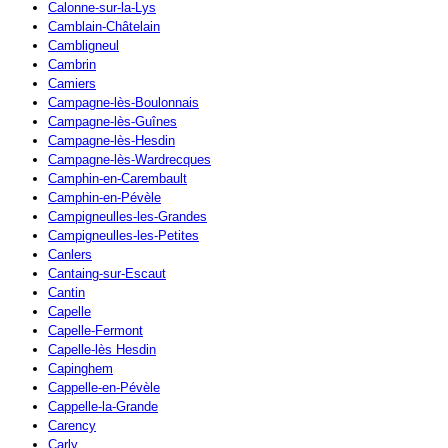
Calonne-sur-la-Lys
Camblain-Châtelain
Cambligneul
Cambrin
Camiers
Campagne-lès-Boulonnais
Campagne-lès-Guînes
Campagne-lès-Hesdin
Campagne-lès-Wardrecques
Camphin-en-Carembault
Camphin-en-Pévèle
Campigneulles-les-Grandes
Campigneulles-les-Petites
Canlers
Cantaing-sur-Escaut
Cantin
Capelle
Capelle-Fermont
Capelle-lès Hesdin
Capinghem
Cappelle-en-Pévèle
Cappelle-la-Grande
Carency
Carly