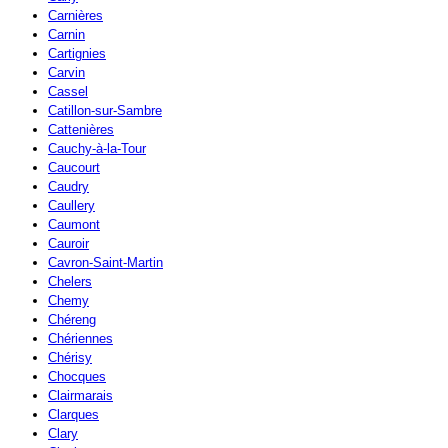
Carnières
Carnin
Cartignies
Carvin
Cassel
Catillon-sur-Sambre
Cattenières
Cauchy-à-la-Tour
Caucourt
Caudry
Caullery
Caumont
Cauroir
Cavron-Saint-Martin
Chelers
Chemy
Chéreng
Chériennes
Chérisy
Chocques
Clairmarais
Clarques
Clary