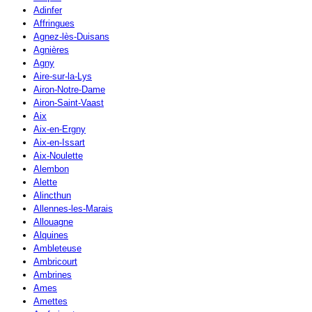
Adinfer
Affringues
Agnez-lès-Duisans
Agnières
Agny
Aire-sur-la-Lys
Airon-Notre-Dame
Airon-Saint-Vaast
Aix
Aix-en-Ergny
Aix-en-Issart
Aix-Noulette
Alembon
Alette
Alincthun
Allennes-les-Marais
Allouagne
Alquines
Ambleteuse
Ambricourt
Ambrines
Ames
Amettes