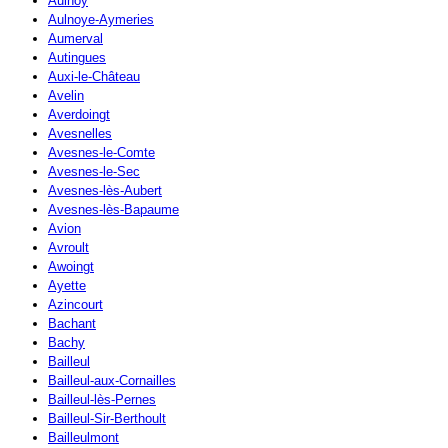
Aulnoy
Aulnoye-Aymeries
Aumerval
Autingues
Auxi-le-Château
Avelin
Averdoingt
Avesnelles
Avesnes-le-Comte
Avesnes-le-Sec
Avesnes-lès-Aubert
Avesnes-lès-Bapaume
Avion
Avroult
Awoingt
Ayette
Azincourt
Bachant
Bachy
Bailleul
Bailleul-aux-Cornailles
Bailleul-lès-Pernes
Bailleul-Sir-Berthoult
Bailleulmont