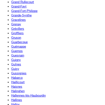
Grand Rullecourt
Grand-Fayt
Grand-Fort-Philippe
Grande-Synthe
Gravelines
Grenay
Grévillers
Groffliers
Gruson
Guarbecque
Guémappe
Guemps
Guesnain
Guigny
Guînes
Guisy
Gussignies
Habarcq
Haillicourt
Haisnes
Halinghen
Hallennes-lès-Haubourdin
Hallines
Halloy