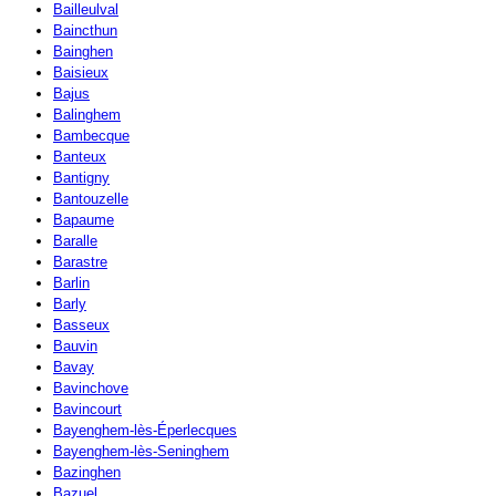
Bailleulval
Baincthun
Bainghen
Baisieux
Bajus
Balinghem
Bambecque
Banteux
Bantigny
Bantouzelle
Bapaume
Baralle
Barastre
Barlin
Barly
Basseux
Bauvin
Bavay
Bavinchove
Bavincourt
Bayenghem-lès-Éperlecques
Bayenghem-lès-Seninghem
Bazinghen
Bazuel