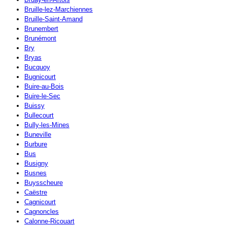
Bruille-lez-Marchiennes
Bruille-Saint-Amand
Brunembert
Brunémont
Bry
Bryas
Bucquoy
Bugnicourt
Buire-au-Bois
Buire-le-Sec
Buissy
Bullecourt
Bully-les-Mines
Buneville
Burbure
Bus
Busigny
Busnes
Buysscheure
Caëstre
Cagnicourt
Cagnoncles
Calonne-Ricouart