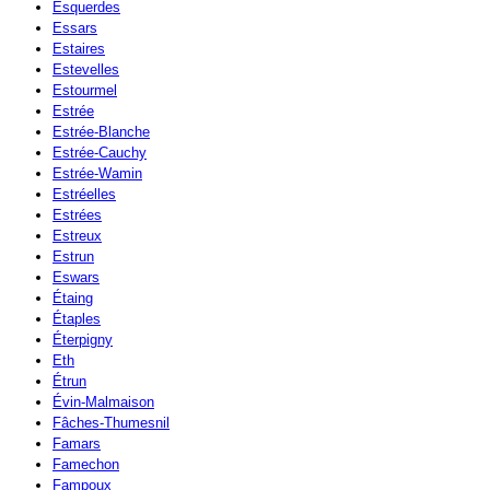
Esquerdes
Essars
Estaires
Estevelles
Estourmel
Estrée
Estrée-Blanche
Estrée-Cauchy
Estrée-Wamin
Estréelles
Estrées
Estreux
Estrun
Eswars
Étaing
Étaples
Éterpigny
Eth
Étrun
Évin-Malmaison
Fâches-Thumesnil
Famars
Famechon
Fampoux