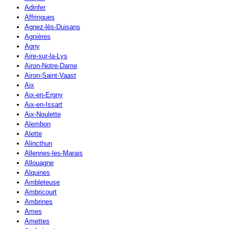
Adinfer
Affringues
Agnez-lès-Duisans
Agnières
Agny
Aire-sur-la-Lys
Airon-Notre-Dame
Airon-Saint-Vaast
Aix
Aix-en-Ergny
Aix-en-Issart
Aix-Noulette
Alembon
Alette
Alincthun
Allennes-les-Marais
Allouagne
Alquines
Ambleteuse
Ambricourt
Ambrines
Ames
Amettes