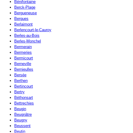
Bénifontaine
Berck-Plage
Bergueneuse
Bergues
Berlaimont
Berlencourt-le-Cauroy
Berles-au-Bois
Berles-Monchel
Bermerain
Bermeries
Bermicourt
Berneville
Bernieulles
Bersée
Berthen
Bertincourt
Bertry
Béthonsart
Bettrechies
Beugin
Beugnâtre
Beugny
Beussent
Beutin