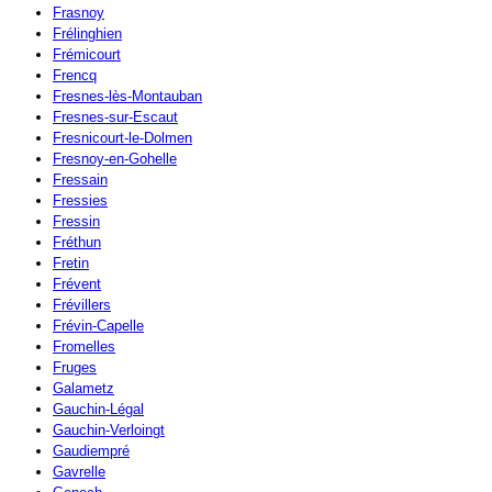
Frasnoy
Frélinghien
Frémicourt
Frencq
Fresnes-lès-Montauban
Fresnes-sur-Escaut
Fresnicourt-le-Dolmen
Fresnoy-en-Gohelle
Fressain
Fressies
Fressin
Fréthun
Fretin
Frévent
Frévillers
Frévin-Capelle
Fromelles
Fruges
Galametz
Gauchin-Légal
Gauchin-Verloingt
Gaudiempré
Gavrelle