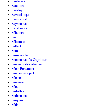
Hautecôte
Hautmont
Haveluy
Haverskerque
Havrincourt
Haynecourt
Hazebrouck
Hébuterne
Hecq
Hélesmes
Helfaut
Hem
Hem-Lenglet
Hendecourt-lès-Cagnicourt
Hendecourt-lès-Ransart
Hénin-Beaumont
Hénin-sur-Cojeul
Héninel
Henneveux
Hénu
Herbelles
Herbinghen
Hergnies
Hérin