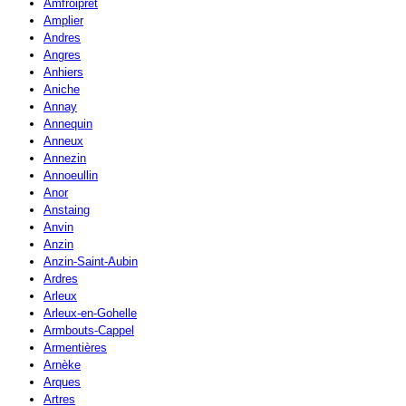
Amfroipret
Amplier
Andres
Angres
Anhiers
Aniche
Annay
Annequin
Anneux
Annezin
Annoeullin
Anor
Anstaing
Anvin
Anzin
Anzin-Saint-Aubin
Ardres
Arleux
Arleux-en-Gohelle
Armbouts-Cappel
Armentières
Arnèke
Arques
Artres