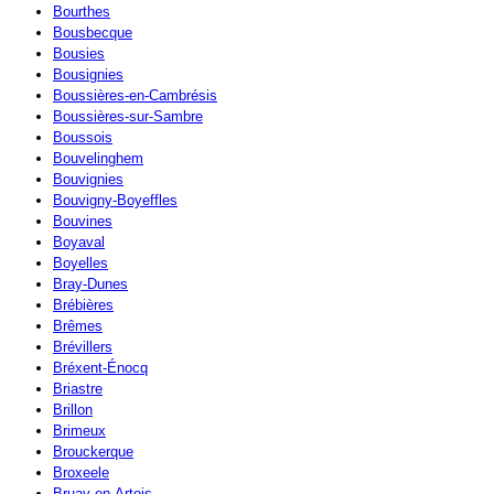
Bourthes
Bousbecque
Bousies
Bousignies
Boussières-en-Cambrésis
Boussières-sur-Sambre
Boussois
Bouvelinghem
Bouvignies
Bouvigny-Boyeffles
Bouvines
Boyaval
Boyelles
Bray-Dunes
Brébières
Brêmes
Brévillers
Bréxent-Énocq
Briastre
Brillon
Brimeux
Brouckerque
Broxeele
Bruay-en-Artois