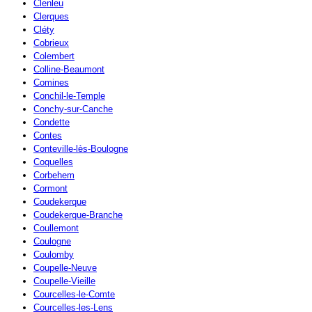
Clenleu
Clerques
Cléty
Cobrieux
Colembert
Colline-Beaumont
Comines
Conchil-le-Temple
Conchy-sur-Canche
Condette
Contes
Conteville-lès-Boulogne
Coquelles
Corbehem
Cormont
Coudekerque
Coudekerque-Branche
Coullemont
Coulogne
Coulomby
Coupelle-Neuve
Coupelle-Vieille
Courcelles-le-Comte
Courcelles-les-Lens