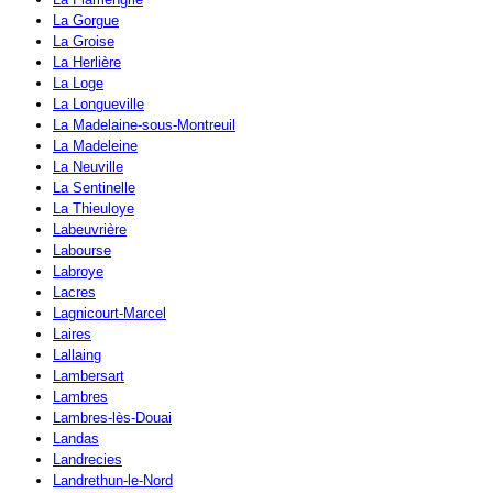
La Gorgue
La Groise
La Herlière
La Loge
La Longueville
La Madelaine-sous-Montreuil
La Madeleine
La Neuville
La Sentinelle
La Thieuloye
Labeuvrière
Labourse
Labroye
Lacres
Lagnicourt-Marcel
Laires
Lallaing
Lambersart
Lambres
Lambres-lès-Douai
Landas
Landrecies
Landrethun-le-Nord