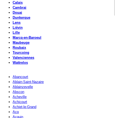
Calais
Cambrai
Douai
Dunkerque
Lens
Liévin
Lille
Marcq-en-Baroeul
Maubeuge
Roubaix
Tourcoing
Valenciennes
Wattrelos
Abancourt
Ablain-Saint-Nazaire
Ablainzevelle
Abscon
Acheville
Achicourt
Achiet-le-Grand
Acq
Acquin