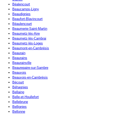
Béalencourt
Beaucamps-Ligny
Beaudignies
Beaufort-Blavincourt
Béaulencourt
Beaumerie-Saint-Martin
Beaumetz-lès-Aire
Beaumetz-lès-Cambrai
Beaumetz-lès-Loges
Beaumont-en-Cambrésis
Beaurain
Beaurains
Beaurainville
Beaurepaire-sur-Sambre
Beauvois
Beauvois-en-Cambrésis
Bécourt
Béhagnies
Bellaing
Belle-et-Houllefort
Bellebrune
Bellignies
Bellonne