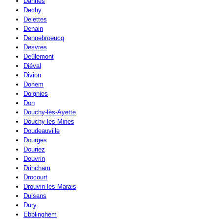
Dannes
Dechy
Delettes
Denain
Dennebroeucq
Desvres
Deûlemont
Diéval
Divion
Dohem
Doignies
Don
Douchy-lès-Ayette
Douchy-les-Mines
Doudeauville
Dourges
Douriez
Douvrin
Drincham
Drocourt
Drouvin-les-Marais
Duisans
Dury
Ebblinghem