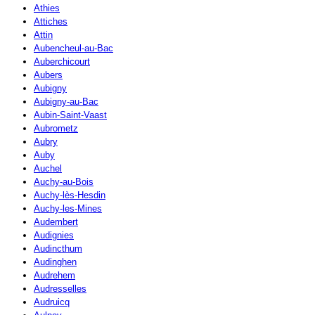
Athies
Attiches
Attin
Aubencheul-au-Bac
Auberchicourt
Aubers
Aubigny
Aubigny-au-Bac
Aubin-Saint-Vaast
Aubrometz
Aubry
Auby
Auchel
Auchy-au-Bois
Auchy-lès-Hesdin
Auchy-les-Mines
Audembert
Audignies
Audincthum
Audinghen
Audrehem
Audresselles
Audruicq