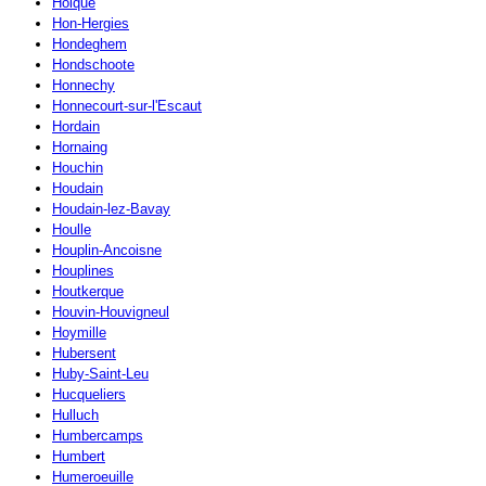
Holque
Hon-Hergies
Hondeghem
Hondschoote
Honnechy
Honnecourt-sur-l'Escaut
Hordain
Hornaing
Houchin
Houdain
Houdain-lez-Bavay
Houlle
Houplin-Ancoisne
Houplines
Houtkerque
Houvin-Houvigneul
Hoymille
Hubersent
Huby-Saint-Leu
Hucqueliers
Hulluch
Humbercamps
Humbert
Humeroeuille