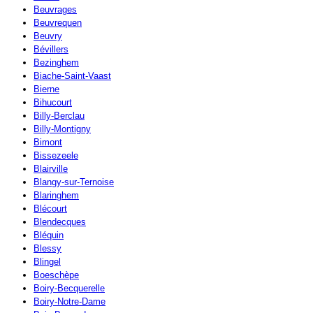
Beuvrages
Beuvrequen
Beuvry
Bévillers
Bezinghem
Biache-Saint-Vaast
Bierne
Bihucourt
Billy-Berclau
Billy-Montigny
Bimont
Bissezeele
Blairville
Blangy-sur-Ternoise
Blaringhem
Blécourt
Blendecques
Bléquin
Blessy
Blingel
Boeschèpe
Boiry-Becquerelle
Boiry-Notre-Dame