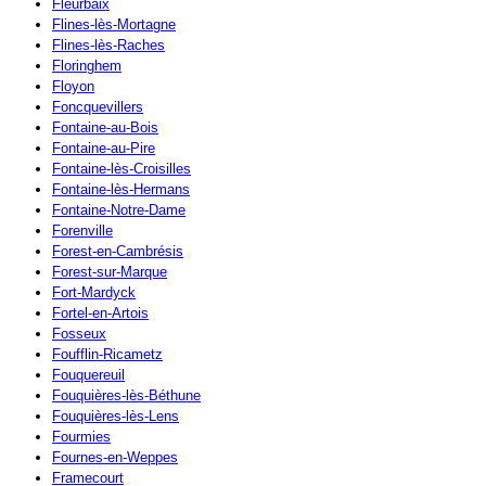
Fleurbaix
Flines-lès-Mortagne
Flines-lès-Raches
Floringhem
Floyon
Foncquevillers
Fontaine-au-Bois
Fontaine-au-Pire
Fontaine-lès-Croisilles
Fontaine-lès-Hermans
Fontaine-Notre-Dame
Forenville
Forest-en-Cambrésis
Forest-sur-Marque
Fort-Mardyck
Fortel-en-Artois
Fosseux
Foufflin-Ricametz
Fouquereuil
Fouquières-lès-Béthune
Fouquières-lès-Lens
Fourmies
Fournes-en-Weppes
Framecourt