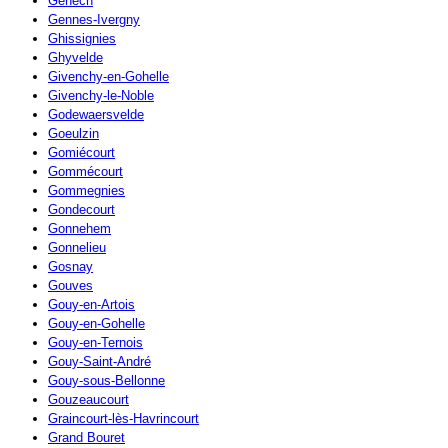
Genech
Gennes-Ivergny
Ghissignies
Ghyvelde
Givenchy-en-Gohelle
Givenchy-le-Noble
Godewaersvelde
Goeulzin
Gomiécourt
Gommécourt
Gommegnies
Gondecourt
Gonnehem
Gonnelieu
Gosnay
Gouves
Gouy-en-Artois
Gouy-en-Gohelle
Gouy-en-Ternois
Gouy-Saint-André
Gouy-sous-Bellonne
Gouzeaucourt
Graincourt-lès-Havrincourt
Grand Bouret