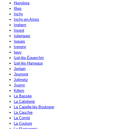
Humières
Illies
Inchy
Inchy-en-Artois
Inghem
Inxent
Isbergues
Isques
Ivergny
Iwuy
Izel-lès-Équerchin
Izel-lès-Hameaux
Jenlain
Jeumont
Jolimetz
Journy
Killem
La Bassée
La Calotterie
La Capelle-lès-Boulogne
La Cauchie
La Comté
La Couture
La Flamengrie