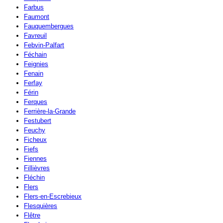
Farbus
Faumont
Fauquembergues
Favreuil
Febvin-Palfart
Féchain
Feignies
Fenain
Ferfay
Férin
Ferques
Ferrière-la-Grande
Festubert
Feuchy
Ficheux
Fiefs
Fiennes
Fillièvres
Fléchin
Flers
Flers-en-Escrebieux
Flesquières
Flêtre