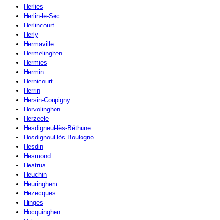
Herlies
Herlin-le-Sec
Herlincourt
Herly
Hermaville
Hermelinghen
Hermies
Hermin
Hernicourt
Herrin
Hersin-Coupigny
Hervelinghen
Herzeele
Hesdigneul-lès-Béthune
Hesdigneul-lès-Boulogne
Hesdin
Hesmond
Hestrus
Heuchin
Heuringhem
Hezecques
Hinges
Hocquinghen