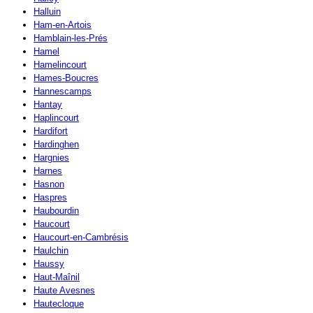
Halluin
Ham-en-Artois
Hamblain-les-Prés
Hamel
Hamelincourt
Hames-Boucres
Hannescamps
Hantay
Haplincourt
Hardifort
Hardinghen
Hargnies
Harnes
Hasnon
Haspres
Haubourdin
Haucourt
Haucourt-en-Cambrésis
Haulchin
Haussy
Haut-Maînil
Haute Avesnes
Hautecloque