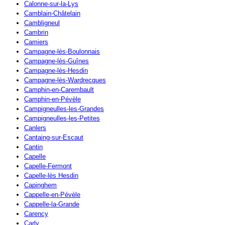
Calonne-sur-la-Lys
Camblain-Châtelain
Cambligneul
Cambrin
Camiers
Campagne-lès-Boulonnais
Campagne-lès-Guînes
Campagne-lès-Hesdin
Campagne-lès-Wardrecques
Camphin-en-Carembault
Camphin-en-Pévèle
Campigneulles-les-Grandes
Campigneulles-les-Petites
Canlers
Cantaing-sur-Escaut
Cantin
Capelle
Capelle-Fermont
Capelle-lès Hesdin
Capinghem
Cappelle-en-Pévèle
Cappelle-la-Grande
Carency
Carly