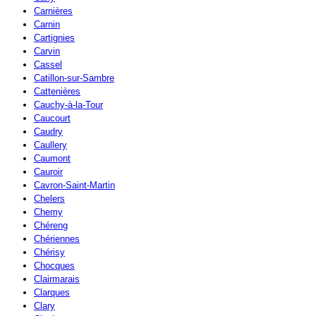
Carnières
Carnin
Cartignies
Carvin
Cassel
Catillon-sur-Sambre
Cattenières
Cauchy-à-la-Tour
Caucourt
Caudry
Caullery
Caumont
Cauroir
Cavron-Saint-Martin
Chelers
Chemy
Chéreng
Chériennes
Chérisy
Chocques
Clairmarais
Clarques
Clary