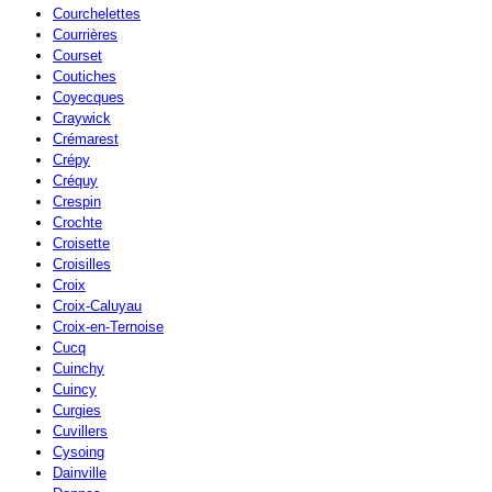
Courchelettes
Courrières
Courset
Coutiches
Coyecques
Craywick
Crémarest
Crépy
Créquy
Crespin
Crochte
Croisette
Croisilles
Croix
Croix-Caluyau
Croix-en-Ternoise
Cucq
Cuinchy
Cuincy
Curgies
Cuvillers
Cysoing
Dainville