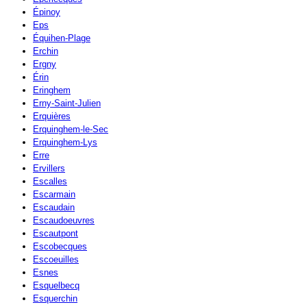
Épinoy
Eps
Équihen-Plage
Erchin
Ergny
Érin
Eringhem
Erny-Saint-Julien
Erquières
Erquinghem-le-Sec
Erquinghem-Lys
Erre
Ervillers
Escalles
Escarmain
Escaudain
Escaudoeuvres
Escautpont
Escobecques
Escoeuilles
Esnes
Esquelbecq
Esquerchin