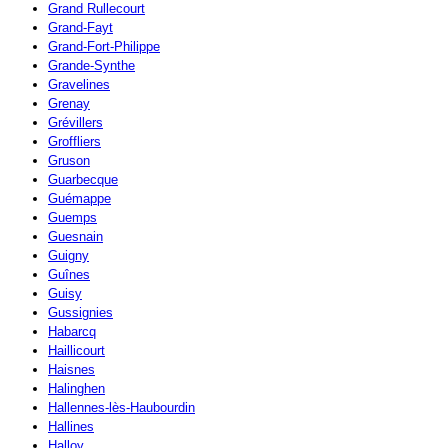
Grand Rullecourt
Grand-Fayt
Grand-Fort-Philippe
Grande-Synthe
Gravelines
Grenay
Grévillers
Groffliers
Gruson
Guarbecque
Guémappe
Guemps
Guesnain
Guigny
Guînes
Guisy
Gussignies
Habarcq
Haillicourt
Haisnes
Halinghen
Hallennes-lès-Haubourdin
Hallines
Halloy