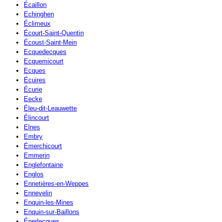
Écaillon
Echinghen
Éclimeux
Écourt-Saint-Quentin
Écoust-Saint-Mein
Ecquedecques
Ecquemicourt
Ecques
Écuires
Écurie
Eecke
Éleu-dit-Leauwette
Élincourt
Elnes
Embry
Émerchicourt
Emmerin
Englefontaine
Englos
Ennetières-en-Weppes
Ennevelin
Enquin-les-Mines
Enquin-sur-Baillons
Éperlecques