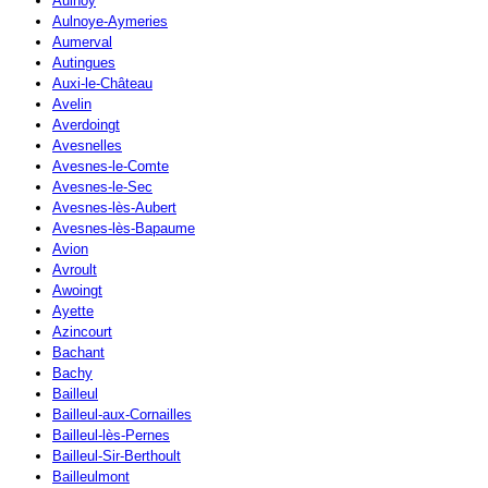
Aulnoy
Aulnoye-Aymeries
Aumerval
Autingues
Auxi-le-Château
Avelin
Averdoingt
Avesnelles
Avesnes-le-Comte
Avesnes-le-Sec
Avesnes-lès-Aubert
Avesnes-lès-Bapaume
Avion
Avroult
Awoingt
Ayette
Azincourt
Bachant
Bachy
Bailleul
Bailleul-aux-Cornailles
Bailleul-lès-Pernes
Bailleul-Sir-Berthoult
Bailleulmont