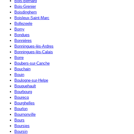
Bois-Bernard
Bois-Grenier
Boisdinghem
Boisleux-Saint-Marc
Bollezeele
Bomy
Bondues
Bonnières
Bonningues-lès-Ardres
Bonningues-lès-Calais
Borre
Boubers-sur-Canche
Bouchain
Bouin
Boulogne-sur-Helpe
Bouquehault
Bourbourg
Bourecq
Bourghelles
Bourlon
Bournonville
Bours
Boursies
Boursin