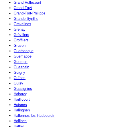
Grand Rullecourt
Grand-Fayt
Grand-Fort-Philippe
Grande-Synthe
Gravelines
Grenay
Grévillers
Groffliers
Gruson
Guarbecque
Guémappe
Guemps
Guesnain
Guigny
Guînes
Guisy
Gussignies
Habarcq
Haillicourt
Haisnes
Halinghen
Hallennes-lès-Haubourdin
Hallines
Halloy