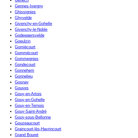
Genech
Gennes-Ivergny
Ghissignies
Ghyvelde
Givenchy-en-Gohelle
Givenchy-le-Noble
Godewaersvelde
Goeulzin
Gomiécourt
Gommécourt
Gommegnies
Gondecourt
Gonnehem
Gonnelieu
Gosnay
Gouves
Gouy-en-Artois
Gouy-en-Gohelle
Gouy-en-Ternois
Gouy-Saint-André
Gouy-sous-Bellonne
Gouzeaucourt
Graincourt-lès-Havrincourt
Grand Bouret