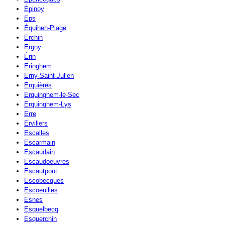
Épinoy
Eps
Équihen-Plage
Erchin
Ergny
Érin
Eringhem
Erny-Saint-Julien
Erquières
Erquinghem-le-Sec
Erquinghem-Lys
Erre
Ervillers
Escalles
Escarmain
Escaudain
Escaudoeuvres
Escautpont
Escobecques
Escoeuilles
Esnes
Esquelbecq
Esquerchin