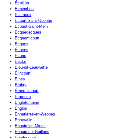
Écaillon
Echinghen
Éclimeux
Écourt-Saint-Quentin
Écoust-Saint-Mein
Ecquedecques
Ecquemicourt
Ecques
Écuires
Écurie
Eecke
Éleu-dit-Leauwette
Élincourt
Elnes
Embry
Émerchicourt
Emmerin
Englefontaine
Englos
Ennetières-en-Weppes
Ennevelin
Enquin-les-Mines
Enquin-sur-Baillons
Éperlecques