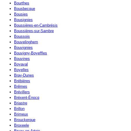
Bourthes
Bousbecque
Bousies
Bousignies
Boussières-en-Cambrésis
Boussières-sur-Sambre
Boussois
Bouvelinghem
Bouvignies
Bouvigny-Boyeffles
Bouvines
Boyaval
Boyelles
Bray-Dunes
Brébières
Brêmes
Brévillers
Bréxent-Énocq
Briastre
Brillon
Brimeux
Brouckerque
Broxeele
Bruay-en-Artois