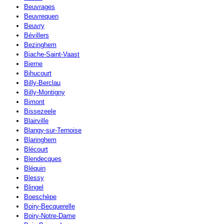
Beuvrages
Beuvrequen
Beuvry
Bévillers
Bezinghem
Biache-Saint-Vaast
Bierne
Bihucourt
Billy-Berclau
Billy-Montigny
Bimont
Bissezeele
Blairville
Blangy-sur-Ternoise
Blaringhem
Blécourt
Blendecques
Bléquin
Blessy
Blingel
Boeschèpe
Boiry-Becquerelle
Boiry-Notre-Dame