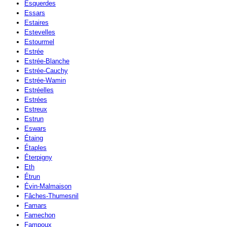
Esquerdes
Essars
Estaires
Estevelles
Estourmel
Estrée
Estrée-Blanche
Estrée-Cauchy
Estrée-Wamin
Estréelles
Estrées
Estreux
Estrun
Eswars
Étaing
Étaples
Éterpigny
Eth
Étrun
Évin-Malmaison
Fâches-Thumesnil
Famars
Famechon
Fampoux