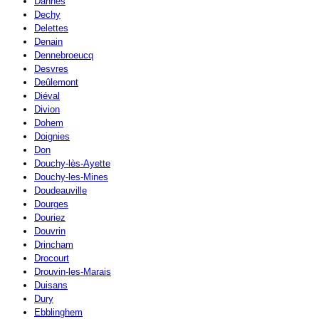
Dannes
Dechy
Delettes
Denain
Dennebroeucq
Desvres
Deûlemont
Diéval
Divion
Dohem
Doignies
Don
Douchy-lès-Ayette
Douchy-les-Mines
Doudeauville
Dourges
Douriez
Douvrin
Drincham
Drocourt
Drouvin-les-Marais
Duisans
Dury
Ebblinghem