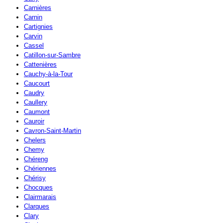
Carnières
Carnin
Cartignies
Carvin
Cassel
Catillon-sur-Sambre
Cattenières
Cauchy-à-la-Tour
Caucourt
Caudry
Caullery
Caumont
Cauroir
Cavron-Saint-Martin
Chelers
Chemy
Chéreng
Chériennes
Chérisy
Chocques
Clairmarais
Clarques
Clary