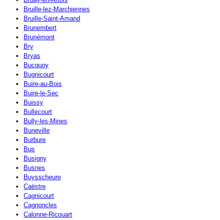
Bruille-lez-Marchiennes
Bruille-Saint-Amand
Brunembert
Brunémont
Bry
Bryas
Bucquoy
Bugnicourt
Buire-au-Bois
Buire-le-Sec
Buissy
Bullecourt
Bully-les-Mines
Buneville
Burbure
Bus
Busigny
Busnes
Buysscheure
Caëstre
Cagnicourt
Cagnoncles
Calonne-Ricouart