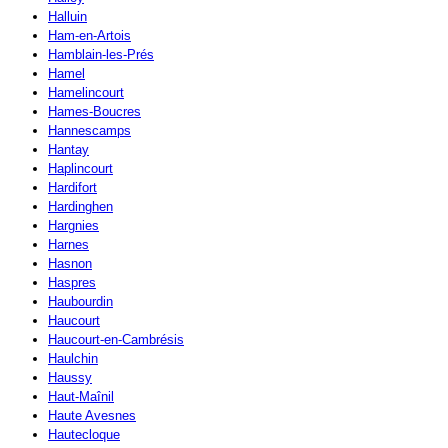
Halluin
Ham-en-Artois
Hamblain-les-Prés
Hamel
Hamelincourt
Hames-Boucres
Hannescamps
Hantay
Haplincourt
Hardifort
Hardinghen
Hargnies
Harnes
Hasnon
Haspres
Haubourdin
Haucourt
Haucourt-en-Cambrésis
Haulchin
Haussy
Haut-Maînil
Haute Avesnes
Hautecloque