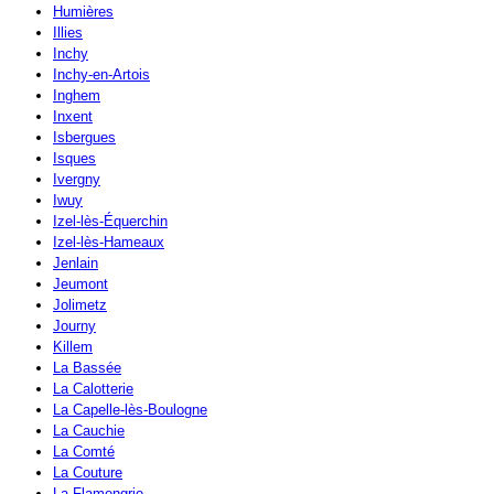
Humières
Illies
Inchy
Inchy-en-Artois
Inghem
Inxent
Isbergues
Isques
Ivergny
Iwuy
Izel-lès-Équerchin
Izel-lès-Hameaux
Jenlain
Jeumont
Jolimetz
Journy
Killem
La Bassée
La Calotterie
La Capelle-lès-Boulogne
La Cauchie
La Comté
La Couture
La Flamengrie