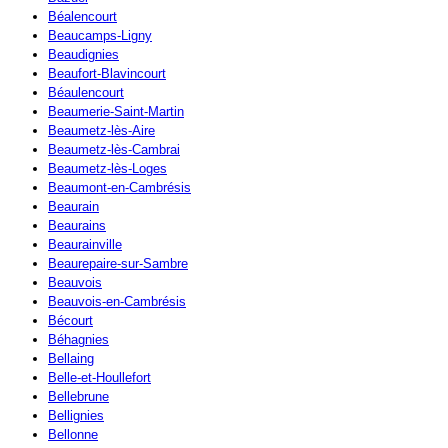
Béalencourt
Beaucamps-Ligny
Beaudignies
Beaufort-Blavincourt
Béaulencourt
Beaumerie-Saint-Martin
Beaumetz-lès-Aire
Beaumetz-lès-Cambrai
Beaumetz-lès-Loges
Beaumont-en-Cambrésis
Beaurain
Beaurains
Beaurainville
Beaurepaire-sur-Sambre
Beauvois
Beauvois-en-Cambrésis
Bécourt
Béhagnies
Bellaing
Belle-et-Houllefort
Bellebrune
Bellignies
Bellonne