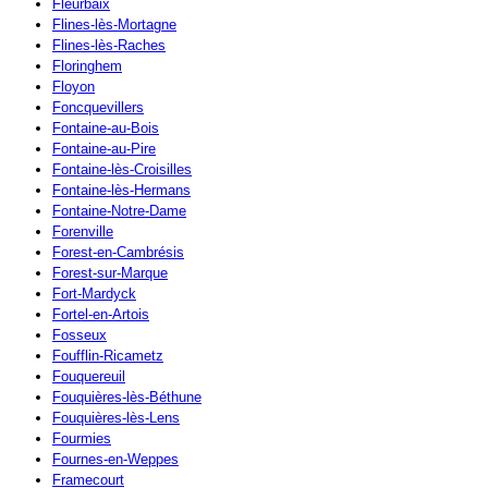
Fleurbaix
Flines-lès-Mortagne
Flines-lès-Raches
Floringhem
Floyon
Foncquevillers
Fontaine-au-Bois
Fontaine-au-Pire
Fontaine-lès-Croisilles
Fontaine-lès-Hermans
Fontaine-Notre-Dame
Forenville
Forest-en-Cambrésis
Forest-sur-Marque
Fort-Mardyck
Fortel-en-Artois
Fosseux
Foufflin-Ricametz
Fouquereuil
Fouquières-lès-Béthune
Fouquières-lès-Lens
Fourmies
Fournes-en-Weppes
Framecourt