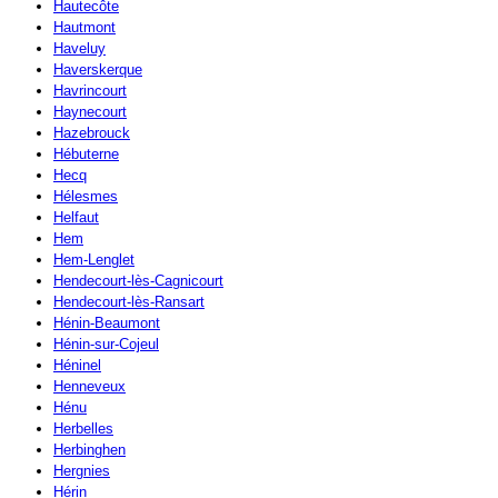
Hautecôte
Hautmont
Haveluy
Haverskerque
Havrincourt
Haynecourt
Hazebrouck
Hébuterne
Hecq
Hélesmes
Helfaut
Hem
Hem-Lenglet
Hendecourt-lès-Cagnicourt
Hendecourt-lès-Ransart
Hénin-Beaumont
Hénin-sur-Cojeul
Héninel
Henneveux
Hénu
Herbelles
Herbinghen
Hergnies
Hérin