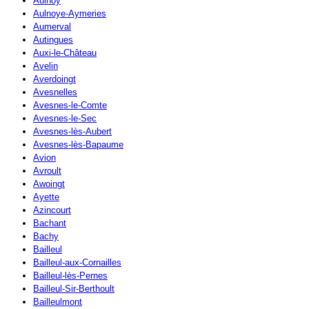
Aulnoy
Aulnoye-Aymeries
Aumerval
Autingues
Auxi-le-Château
Avelin
Averdoingt
Avesnelles
Avesnes-le-Comte
Avesnes-le-Sec
Avesnes-lès-Aubert
Avesnes-lès-Bapaume
Avion
Avroult
Awoingt
Ayette
Azincourt
Bachant
Bachy
Bailleul
Bailleul-aux-Cornailles
Bailleul-lès-Pernes
Bailleul-Sir-Berthoult
Bailleulmont