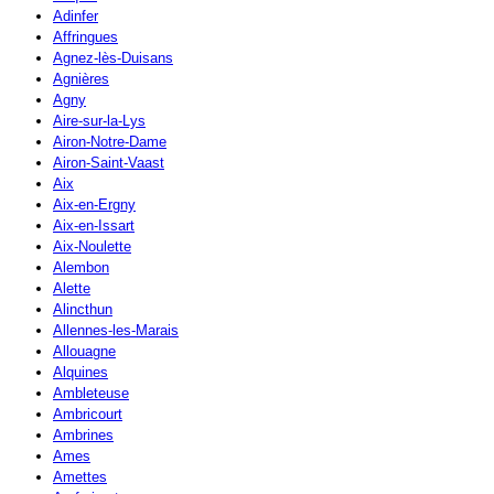
Adinfer
Affringues
Agnez-lès-Duisans
Agnières
Agny
Aire-sur-la-Lys
Airon-Notre-Dame
Airon-Saint-Vaast
Aix
Aix-en-Ergny
Aix-en-Issart
Aix-Noulette
Alembon
Alette
Alincthun
Allennes-les-Marais
Allouagne
Alquines
Ambleteuse
Ambricourt
Ambrines
Ames
Amettes