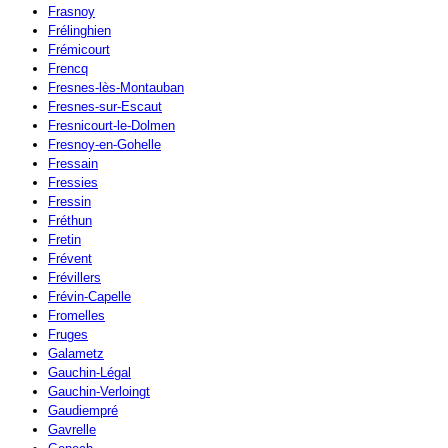
Frasnoy
Frélinghien
Frémicourt
Frencq
Fresnes-lès-Montauban
Fresnes-sur-Escaut
Fresnicourt-le-Dolmen
Fresnoy-en-Gohelle
Fressain
Fressies
Fressin
Fréthun
Fretin
Frévent
Frévillers
Frévin-Capelle
Fromelles
Fruges
Galametz
Gauchin-Légal
Gauchin-Verloingt
Gaudiempré
Gavrelle