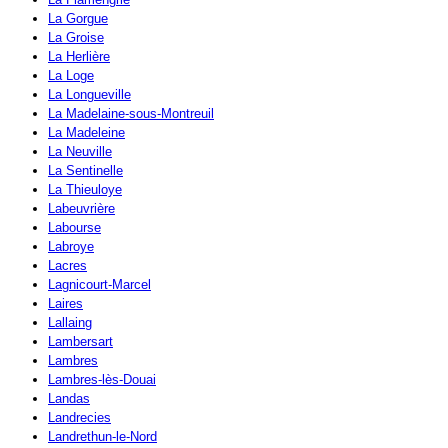
La Gorgue
La Groise
La Herlière
La Loge
La Longueville
La Madelaine-sous-Montreuil
La Madeleine
La Neuville
La Sentinelle
La Thieuloye
Labeuvrière
Labourse
Labroye
Lacres
Lagnicourt-Marcel
Laires
Lallaing
Lambersart
Lambres
Lambres-lès-Douai
Landas
Landrecies
Landrethun-le-Nord