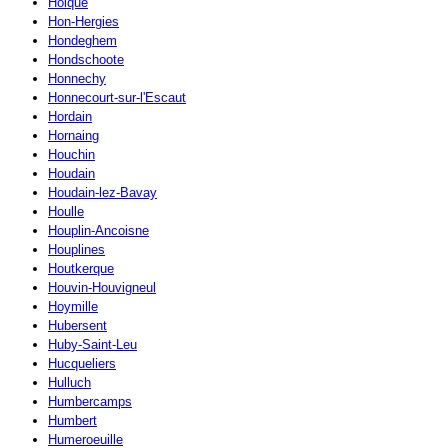
Holque
Hon-Hergies
Hondeghem
Hondschoote
Honnechy
Honnecourt-sur-l'Escaut
Hordain
Hornaing
Houchin
Houdain
Houdain-lez-Bavay
Houlle
Houplin-Ancoisne
Houplines
Houtkerque
Houvin-Houvigneul
Hoymille
Hubersent
Huby-Saint-Leu
Hucqueliers
Hulluch
Humbercamps
Humbert
Humeroeuille