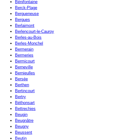
Bénifontaine
Berck-Plage
Bergueneuse
Bergues
Berlaimont
Berlencourt-le-Cauroy
Berles-au-Bois
Berles-Monchel
Bermerain
Bermeries
Bermicourt
Berneville
Bernieulles
Bersée
Berthen
Bertincourt
Bertry
Béthonsart
Bettrechies
Beugin
Beugnâtre
Beugny
Beussent
Beutin