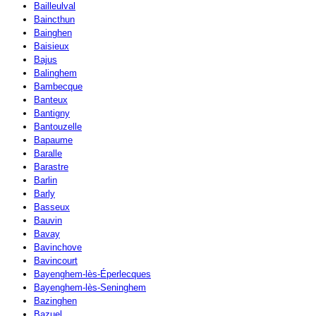
Bailleulval
Baincthun
Bainghen
Baisieux
Bajus
Balinghem
Bambecque
Banteux
Bantigny
Bantouzelle
Bapaume
Baralle
Barastre
Barlin
Barly
Basseux
Bauvin
Bavay
Bavinchove
Bavincourt
Bayenghem-lès-Éperlecques
Bayenghem-lès-Seninghem
Bazinghen
Bazuel