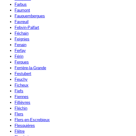
Farbus
Faumont
Fauquembergues
Favreuil
Febvin-Palfart
Féchain
Feignies
Fenain
Ferfay
Férin
Ferques
Ferrière-la-Grande
Festubert
Feuchy
Ficheux
Fiefs
Fiennes
Fillièvres
Fléchin
Flers
Flers-en-Escrebieux
Flesquières
Flêtre