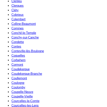
Clenleu
Clerques
Cléty
Cobrieux
Colembert
Colline-Beaumont
Comines
Conchil-le-Temple
Conchy-sur-Canche
Condette
Contes
Conteville-lès-Boulogne
Coquelles
Corbehem
Cormont
Coudekerque
Coudekerque-Branche
Coullemont
Coulogne
Coulomby
Coupelle-Neuve
Coupelle-Vieille
Courcelles-le-Comte
Courcelles-les-Lens