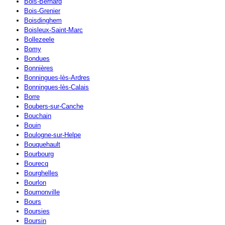
Bois-Bernard
Bois-Grenier
Boisdinghem
Boisleux-Saint-Marc
Bollezeele
Bomy
Bondues
Bonnières
Bonningues-lès-Ardres
Bonningues-lès-Calais
Borre
Boubers-sur-Canche
Bouchain
Bouin
Boulogne-sur-Helpe
Bouquehault
Bourbourg
Bourecq
Bourghelles
Bourlon
Bournonville
Bours
Boursies
Boursin