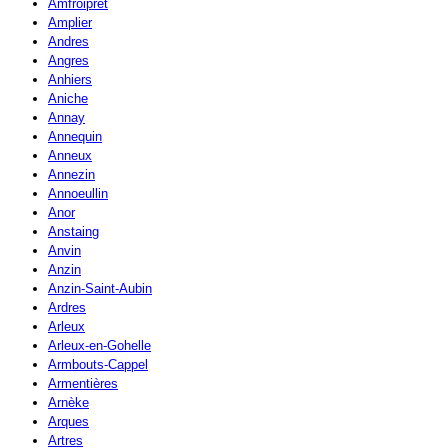
Amfroipret
Amplier
Andres
Angres
Anhiers
Aniche
Annay
Annequin
Anneux
Annezin
Annoeullin
Anor
Anstaing
Anvin
Anzin
Anzin-Saint-Aubin
Ardres
Arleux
Arleux-en-Gohelle
Armbouts-Cappel
Armentières
Arnèke
Arques
Artres