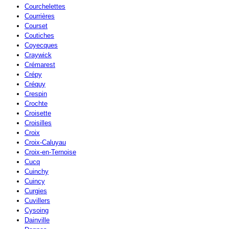
Courchelettes
Courrières
Courset
Coutiches
Coyecques
Craywick
Crémarest
Crépy
Créquy
Crespin
Crochte
Croisette
Croisilles
Croix
Croix-Caluyau
Croix-en-Ternoise
Cucq
Cuinchy
Cuincy
Curgies
Cuvillers
Cysoing
Dainville