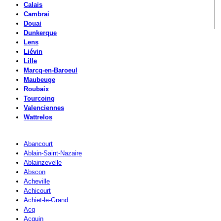
Calais
Cambrai
Douai
Dunkerque
Lens
Liévin
Lille
Marcq-en-Baroeul
Maubeuge
Roubaix
Tourcoing
Valenciennes
Wattrelos
Abancourt
Ablain-Saint-Nazaire
Ablainzevelle
Abscon
Acheville
Achicourt
Achiet-le-Grand
Acq
Acquin