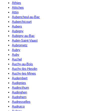
Athies
Attiches
Attin
Aubencheul-au-Bac
Auberchicourt
Aubers
Aubigny
Aubigny-au-Bac
Aubin-Saint-Vaast
Aubrometz
Aubry
Auby
Auchel
Auchy-au-Bois
Auchy-lès-Hesdin
Auchy-les-Mines
Audembert
Audignies
Audincthum
Audinghen
Audrehem
Audresselles
Audruicq