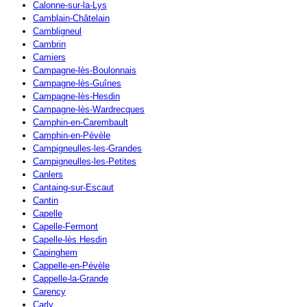
Calonne-sur-la-Lys
Camblain-Châtelain
Cambligneul
Cambrin
Camiers
Campagne-lès-Boulonnais
Campagne-lès-Guînes
Campagne-lès-Hesdin
Campagne-lès-Wardrecques
Camphin-en-Carembault
Camphin-en-Pévèle
Campigneulles-les-Grandes
Campigneulles-les-Petites
Canlers
Cantaing-sur-Escaut
Cantin
Capelle
Capelle-Fermont
Capelle-lès Hesdin
Capinghem
Cappelle-en-Pévèle
Cappelle-la-Grande
Carency
Carly