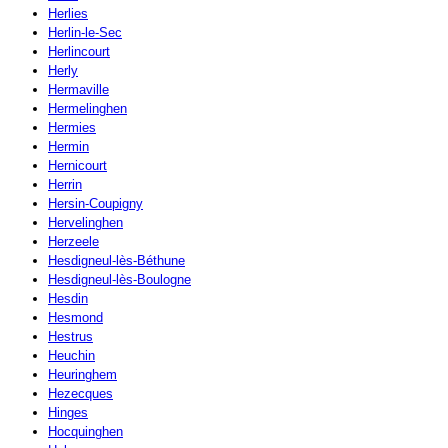
Herlies
Herlin-le-Sec
Herlincourt
Herly
Hermaville
Hermelinghen
Hermies
Hermin
Hernicourt
Herrin
Hersin-Coupigny
Hervelinghen
Herzeele
Hesdigneul-lès-Béthune
Hesdigneul-lès-Boulogne
Hesdin
Hesmond
Hestrus
Heuchin
Heuringhem
Hezecques
Hinges
Hocquinghen