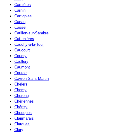
Carnières
Carnin
Cartignies
Carvin
Cassel
Catillon-sur-Sambre
Cattenières
Cauchy-à-la-Tour
Caucourt
Caudry
Caullery
Caumont
Cauroir
Cavron-Saint-Martin
Chelers
Chemy
Chéreng
Chériennes
Chérisy
Chocques
Clairmarais
Clarques
Clary