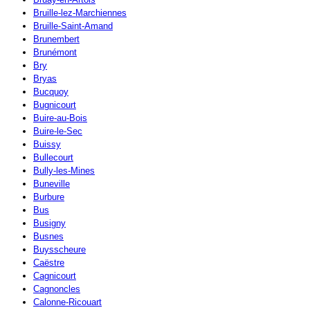
Bruille-lez-Marchiennes
Bruille-Saint-Amand
Brunembert
Brunémont
Bry
Bryas
Bucquoy
Bugnicourt
Buire-au-Bois
Buire-le-Sec
Buissy
Bullecourt
Bully-les-Mines
Buneville
Burbure
Bus
Busigny
Busnes
Buysscheure
Caëstre
Cagnicourt
Cagnoncles
Calonne-Ricouart