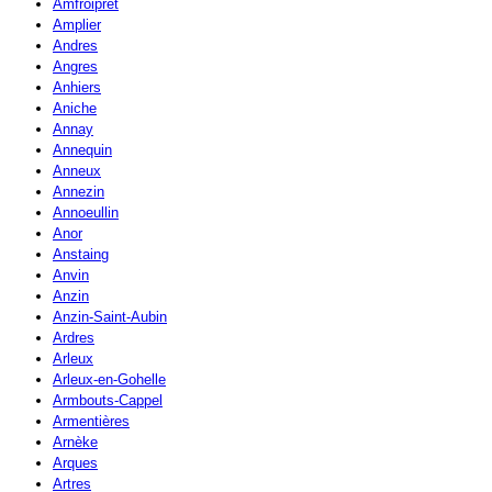
Amfroipret
Amplier
Andres
Angres
Anhiers
Aniche
Annay
Annequin
Anneux
Annezin
Annoeullin
Anor
Anstaing
Anvin
Anzin
Anzin-Saint-Aubin
Ardres
Arleux
Arleux-en-Gohelle
Armbouts-Cappel
Armentières
Arnèke
Arques
Artres