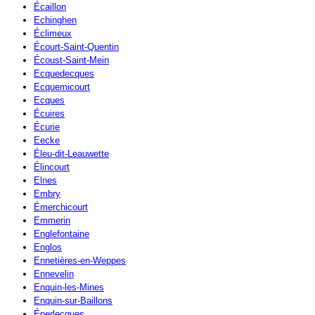
Écaillon
Echinghen
Éclimeux
Écourt-Saint-Quentin
Écoust-Saint-Mein
Ecquedecques
Ecquemicourt
Ecques
Écuires
Écurie
Eecke
Éleu-dit-Leauwette
Élincourt
Elnes
Embry
Émerchicourt
Emmerin
Englefontaine
Englos
Ennetières-en-Weppes
Ennevelin
Enquin-les-Mines
Enquin-sur-Baillons
Éperlecques