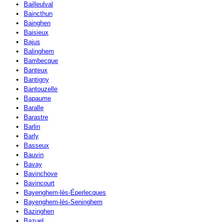
Bailleulval
Baincthun
Bainghen
Baisieux
Bajus
Balinghem
Bambecque
Banteux
Bantigny
Bantouzelle
Bapaume
Baralle
Barastre
Barlin
Barly
Basseux
Bauvin
Bavay
Bavinchove
Bavincourt
Bayenghem-lès-Éperlecques
Bayenghem-lès-Seninghem
Bazinghen
Bazuel