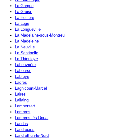
La Gorgue
La Groise
La Herlière
La Loge
La Longueville
La Madelaine-sous-Montreuil
La Madeleine
La Neuville
La Sentinelle
La Thieuloye
Labeuvrière
Labourse
Labroye
Lacres
Lagnicourt-Marcel
Laires
Lallaing
Lambersart
Lambres
Lambres-lès-Douai
Landas
Landrecies
Landrethun-le-Nord