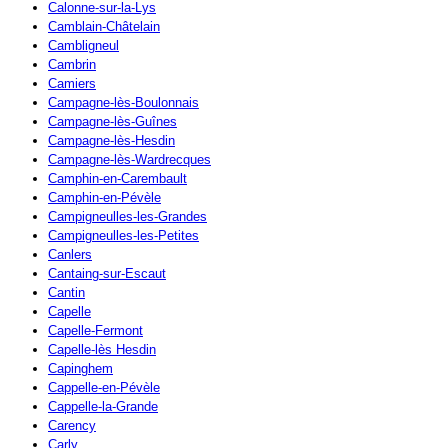
Calonne-sur-la-Lys
Camblain-Châtelain
Cambligneul
Cambrin
Camiers
Campagne-lès-Boulonnais
Campagne-lès-Guînes
Campagne-lès-Hesdin
Campagne-lès-Wardrecques
Camphin-en-Carembault
Camphin-en-Pévèle
Campigneulles-les-Grandes
Campigneulles-les-Petites
Canlers
Cantaing-sur-Escaut
Cantin
Capelle
Capelle-Fermont
Capelle-lès Hesdin
Capinghem
Cappelle-en-Pévèle
Cappelle-la-Grande
Carency
Carly