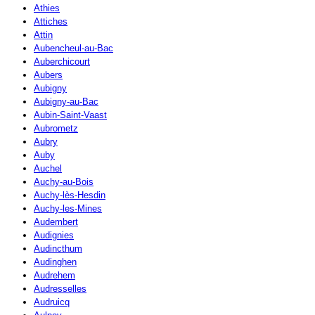
Athies
Attiches
Attin
Aubencheul-au-Bac
Auberchicourt
Aubers
Aubigny
Aubigny-au-Bac
Aubin-Saint-Vaast
Aubrometz
Aubry
Auby
Auchel
Auchy-au-Bois
Auchy-lès-Hesdin
Auchy-les-Mines
Audembert
Audignies
Audincthum
Audinghen
Audrehem
Audresselles
Audruicq