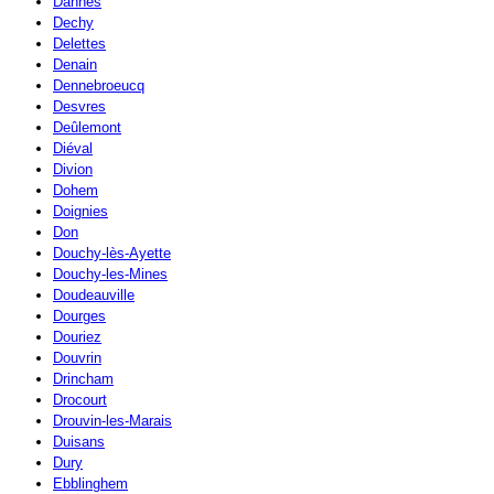
Dannes
Dechy
Delettes
Denain
Dennebroeucq
Desvres
Deûlemont
Diéval
Divion
Dohem
Doignies
Don
Douchy-lès-Ayette
Douchy-les-Mines
Doudeauville
Dourges
Douriez
Douvrin
Drincham
Drocourt
Drouvin-les-Marais
Duisans
Dury
Ebblinghem