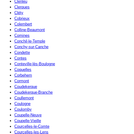
Clenleu
Clerques
Cléty
Cobrieux
Colembert
Colline-Beaumont
Comines
Conchil-le-Temple
Conchy-sur-Canche
Condette
Contes
Conteville-lès-Boulogne
Coquelles
Corbehem
Cormont
Coudekerque
Coudekerque-Branche
Coullemont
Coulogne
Coulomby
Coupelle-Neuve
Coupelle-Vieille
Courcelles-le-Comte
Courcelles-les-Lens