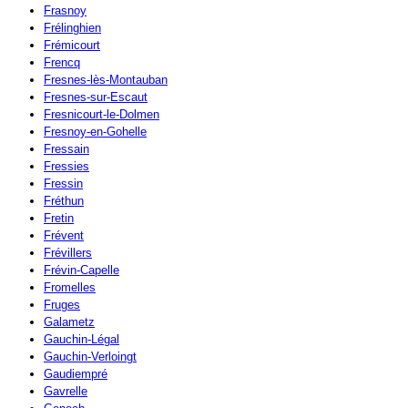
Frasnoy
Frélinghien
Frémicourt
Frencq
Fresnes-lès-Montauban
Fresnes-sur-Escaut
Fresnicourt-le-Dolmen
Fresnoy-en-Gohelle
Fressain
Fressies
Fressin
Fréthun
Fretin
Frévent
Frévillers
Frévin-Capelle
Fromelles
Fruges
Galametz
Gauchin-Légal
Gauchin-Verloingt
Gaudiempré
Gavrelle