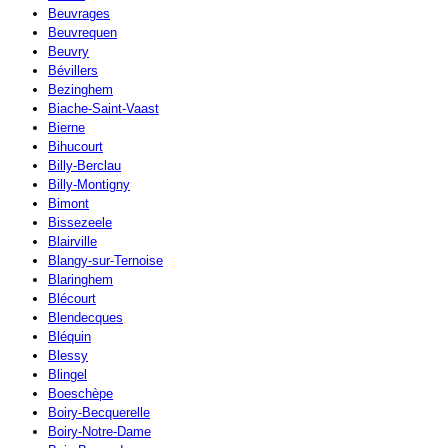
Beuvrages
Beuvrequen
Beuvry
Bévillers
Bezinghem
Biache-Saint-Vaast
Bierne
Bihucourt
Billy-Berclau
Billy-Montigny
Bimont
Bissezeele
Blairville
Blangy-sur-Ternoise
Blaringhem
Blécourt
Blendecques
Bléquin
Blessy
Blingel
Boeschèpe
Boiry-Becquerelle
Boiry-Notre-Dame