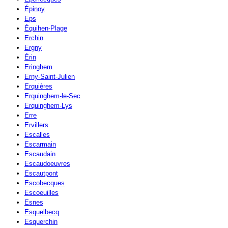
Épinoy
Eps
Équihen-Plage
Erchin
Ergny
Érin
Eringhem
Erny-Saint-Julien
Erquières
Erquinghem-le-Sec
Erquinghem-Lys
Erre
Ervillers
Escalles
Escarmain
Escaudain
Escaudoeuvres
Escautpont
Escobecques
Escoeuilles
Esnes
Esquelbecq
Esquerchin