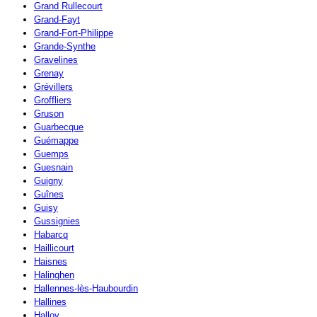
Grand Rullecourt
Grand-Fayt
Grand-Fort-Philippe
Grande-Synthe
Gravelines
Grenay
Grévillers
Groffliers
Gruson
Guarbecque
Guémappe
Guemps
Guesnain
Guigny
Guînes
Guisy
Gussignies
Habarcq
Haillicourt
Haisnes
Halinghen
Hallennes-lès-Haubourdin
Hallines
Halloy