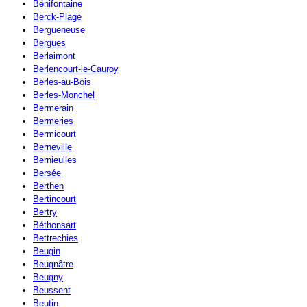
Bénifontaine
Berck-Plage
Bergueneuse
Bergues
Berlaimont
Berlencourt-le-Cauroy
Berles-au-Bois
Berles-Monchel
Bermerain
Bermeries
Bermicourt
Berneville
Bernieulles
Bersée
Berthen
Bertincourt
Bertry
Béthonsart
Bettrechies
Beugin
Beugnâtre
Beugny
Beussent
Beutin