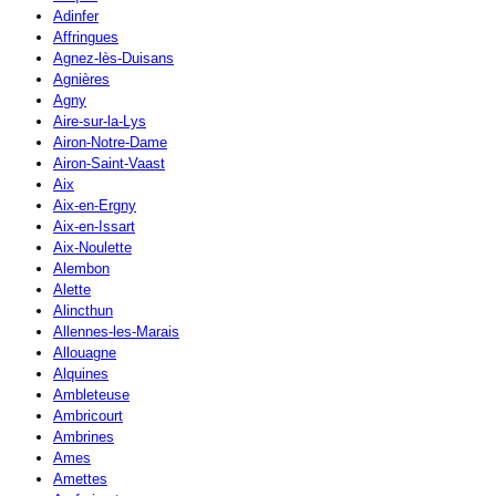
Adinfer
Affringues
Agnez-lès-Duisans
Agnières
Agny
Aire-sur-la-Lys
Airon-Notre-Dame
Airon-Saint-Vaast
Aix
Aix-en-Ergny
Aix-en-Issart
Aix-Noulette
Alembon
Alette
Alincthun
Allennes-les-Marais
Allouagne
Alquines
Ambleteuse
Ambricourt
Ambrines
Ames
Amettes