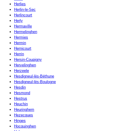
Herlies
Herlin-le-Sec
Herlincourt
Herly
Hermaville
Hermelinghen
Hermies
Hermin
Hernicourt
Herrin
Hersin-Coupigny
Hervelinghen
Herzeele
Hesdigneul-lès-Béthune
Hesdigneul-lès-Boulogne
Hesdin
Hesmond
Hestrus
Heuchin
Heuringhem
Hezecques
Hinges
Hocquinghen