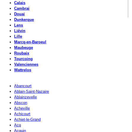
Calais
Cambrai
Douai
Dunkerque
Lens
Liévin
Lille
Marcq-en-Baroeul
Maubeuge
Roubaix
Tourcoing
Valenciennes
Wattrelos
Abancourt
Ablain-Saint-Nazaire
Ablainzevelle
Abscon
Acheville
Achicourt
Achiet-le-Grand
Acq
Acquin