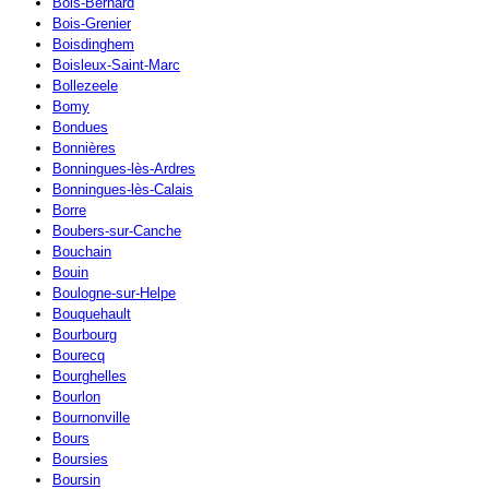
Bois-Bernard
Bois-Grenier
Boisdinghem
Boisleux-Saint-Marc
Bollezeele
Bomy
Bondues
Bonnières
Bonningues-lès-Ardres
Bonningues-lès-Calais
Borre
Boubers-sur-Canche
Bouchain
Bouin
Boulogne-sur-Helpe
Bouquehault
Bourbourg
Bourecq
Bourghelles
Bourlon
Bournonville
Bours
Boursies
Boursin