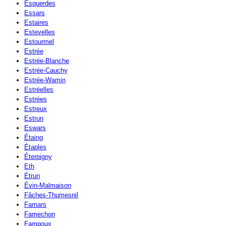
Esquerdes
Essars
Estaires
Estevelles
Estourmel
Estrée
Estrée-Blanche
Estrée-Cauchy
Estrée-Wamin
Estréelles
Estrées
Estreux
Estrun
Eswars
Étaing
Étaples
Éterpigny
Eth
Étrun
Évin-Malmaison
Fâches-Thumesnil
Famars
Famechon
Fampoux