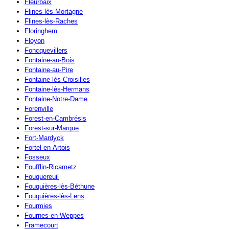
Fleurbaix
Flines-lès-Mortagne
Flines-lès-Raches
Floringhem
Floyon
Foncquevillers
Fontaine-au-Bois
Fontaine-au-Pire
Fontaine-lès-Croisilles
Fontaine-lès-Hermans
Fontaine-Notre-Dame
Forenville
Forest-en-Cambrésis
Forest-sur-Marque
Fort-Mardyck
Fortel-en-Artois
Fosseux
Foufflin-Ricametz
Fouquereuil
Fouquières-lès-Béthune
Fouquières-lès-Lens
Fourmies
Fournes-en-Weppes
Framecourt