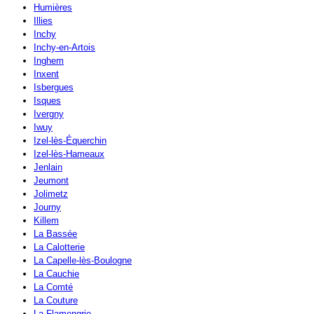
Humières
Illies
Inchy
Inchy-en-Artois
Inghem
Inxent
Isbergues
Isques
Ivergny
Iwuy
Izel-lès-Équerchin
Izel-lès-Hameaux
Jenlain
Jeumont
Jolimetz
Journy
Killem
La Bassée
La Calotterie
La Capelle-lès-Boulogne
La Cauchie
La Comté
La Couture
La Flamengrie