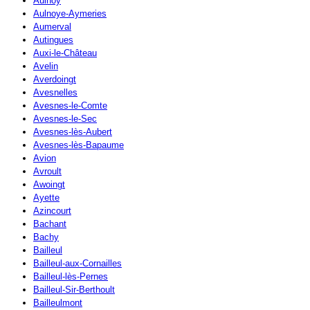
Aulnoy
Aulnoye-Aymeries
Aumerval
Autingues
Auxi-le-Château
Avelin
Averdoingt
Avesnelles
Avesnes-le-Comte
Avesnes-le-Sec
Avesnes-lès-Aubert
Avesnes-lès-Bapaume
Avion
Avroult
Awoingt
Ayette
Azincourt
Bachant
Bachy
Bailleul
Bailleul-aux-Cornailles
Bailleul-lès-Pernes
Bailleul-Sir-Berthoult
Bailleulmont