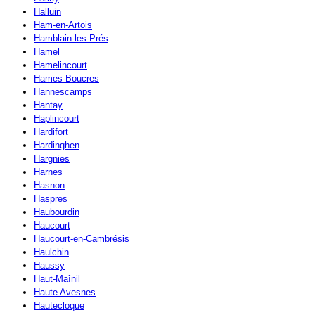
Halluin
Ham-en-Artois
Hamblain-les-Prés
Hamel
Hamelincourt
Hames-Boucres
Hannescamps
Hantay
Haplincourt
Hardifort
Hardinghen
Hargnies
Harnes
Hasnon
Haspres
Haubourdin
Haucourt
Haucourt-en-Cambrésis
Haulchin
Haussy
Haut-Maînil
Haute Avesnes
Hautecloque