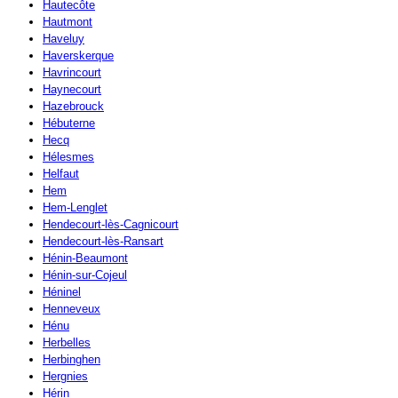
Hautecôte
Hautmont
Haveluy
Haverskerque
Havrincourt
Haynecourt
Hazebrouck
Hébuterne
Hecq
Hélesmes
Helfaut
Hem
Hem-Lenglet
Hendecourt-lès-Cagnicourt
Hendecourt-lès-Ransart
Hénin-Beaumont
Hénin-sur-Cojeul
Héninel
Henneveux
Hénu
Herbelles
Herbinghen
Hergnies
Hérin