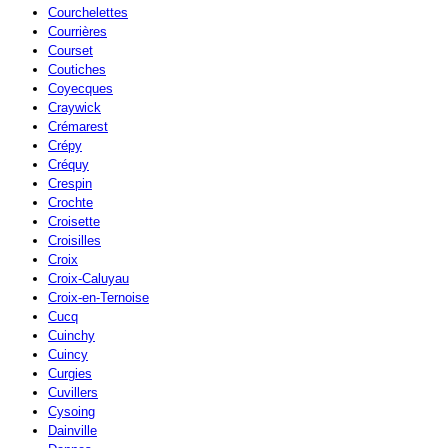
Courchelettes
Courrières
Courset
Coutiches
Coyecques
Craywick
Crémarest
Crépy
Créquy
Crespin
Crochte
Croisette
Croisilles
Croix
Croix-Caluyau
Croix-en-Ternoise
Cucq
Cuinchy
Cuincy
Curgies
Cuvillers
Cysoing
Dainville