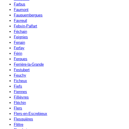
Farbus
Faumont
Fauquembergues
Favreuil
Febvin-Palfart
Féchain
Feignies
Fenain
Ferfay
Férin
Ferques
Ferrière-la-Grande
Festubert
Feuchy
Ficheux
Fiefs
Fiennes
Fillièvres
Fléchin
Flers
Flers-en-Escrebieux
Flesquières
Flêtre