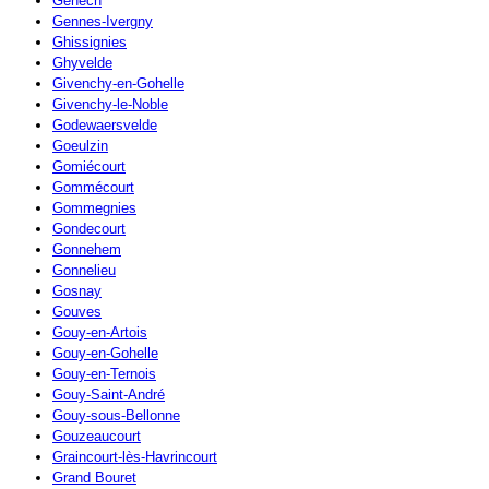
Genech
Gennes-Ivergny
Ghissignies
Ghyvelde
Givenchy-en-Gohelle
Givenchy-le-Noble
Godewaersvelde
Goeulzin
Gomiécourt
Gommécourt
Gommegnies
Gondecourt
Gonnehem
Gonnelieu
Gosnay
Gouves
Gouy-en-Artois
Gouy-en-Gohelle
Gouy-en-Ternois
Gouy-Saint-André
Gouy-sous-Bellonne
Gouzeaucourt
Graincourt-lès-Havrincourt
Grand Bouret