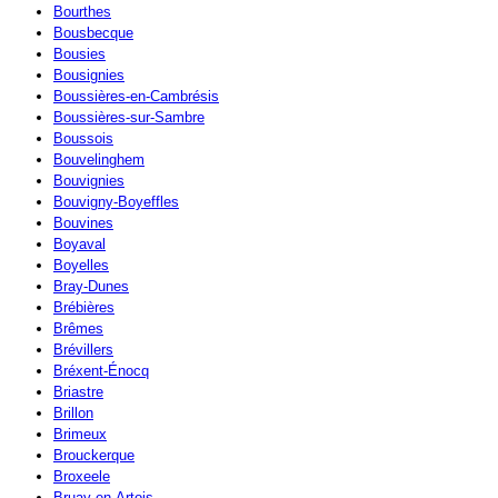
Bourthes
Bousbecque
Bousies
Bousignies
Boussières-en-Cambrésis
Boussières-sur-Sambre
Boussois
Bouvelinghem
Bouvignies
Bouvigny-Boyeffles
Bouvines
Boyaval
Boyelles
Bray-Dunes
Brébières
Brêmes
Brévillers
Bréxent-Énocq
Briastre
Brillon
Brimeux
Brouckerque
Broxeele
Bruay-en-Artois