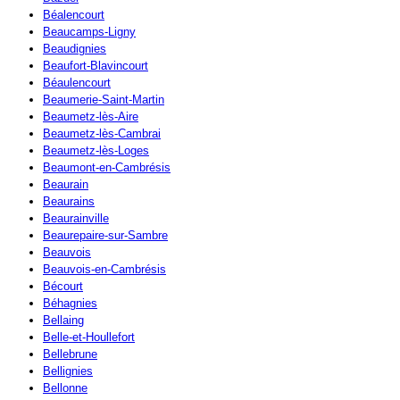
Béalencourt
Beaucamps-Ligny
Beaudignies
Beaufort-Blavincourt
Béaulencourt
Beaumerie-Saint-Martin
Beaumetz-lès-Aire
Beaumetz-lès-Cambrai
Beaumetz-lès-Loges
Beaumont-en-Cambrésis
Beaurain
Beaurains
Beaurainville
Beaurepaire-sur-Sambre
Beauvois
Beauvois-en-Cambrésis
Bécourt
Béhagnies
Bellaing
Belle-et-Houllefort
Bellebrune
Bellignies
Bellonne