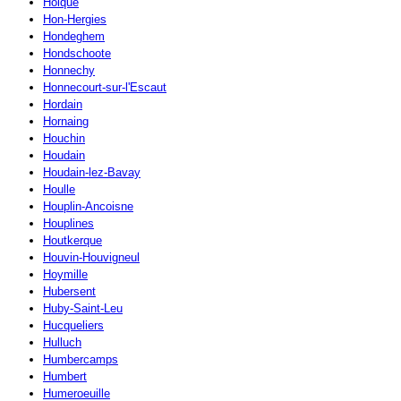
Holque
Hon-Hergies
Hondeghem
Hondschoote
Honnechy
Honnecourt-sur-l'Escaut
Hordain
Hornaing
Houchin
Houdain
Houdain-lez-Bavay
Houlle
Houplin-Ancoisne
Houplines
Houtkerque
Houvin-Houvigneul
Hoymille
Hubersent
Huby-Saint-Leu
Hucqueliers
Hulluch
Humbercamps
Humbert
Humeroeuille