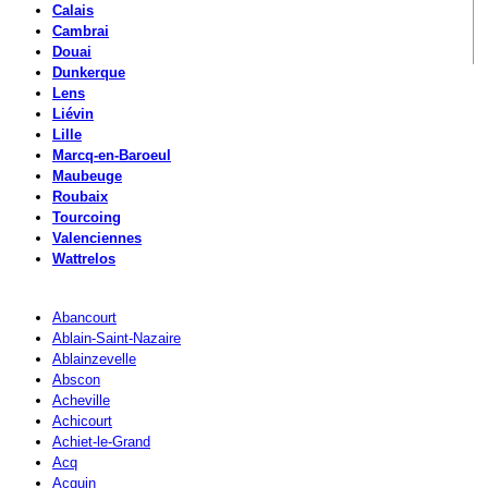
Calais
Cambrai
Douai
Dunkerque
Lens
Liévin
Lille
Marcq-en-Baroeul
Maubeuge
Roubaix
Tourcoing
Valenciennes
Wattrelos
Abancourt
Ablain-Saint-Nazaire
Ablainzevelle
Abscon
Acheville
Achicourt
Achiet-le-Grand
Acq
Acquin