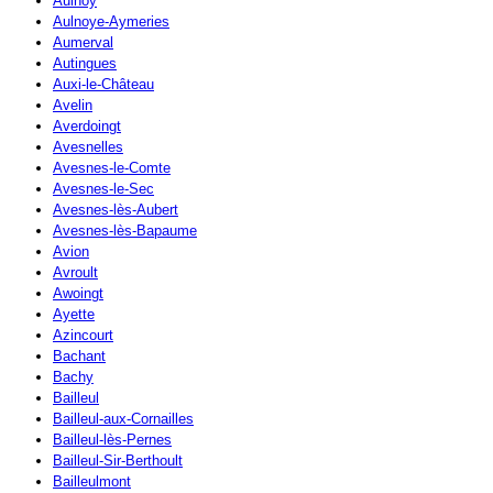
Aulnoy
Aulnoye-Aymeries
Aumerval
Autingues
Auxi-le-Château
Avelin
Averdoingt
Avesnelles
Avesnes-le-Comte
Avesnes-le-Sec
Avesnes-lès-Aubert
Avesnes-lès-Bapaume
Avion
Avroult
Awoingt
Ayette
Azincourt
Bachant
Bachy
Bailleul
Bailleul-aux-Cornailles
Bailleul-lès-Pernes
Bailleul-Sir-Berthoult
Bailleulmont