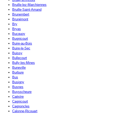
Bruille-lez-Marchiennes
Bruille-Saint-Amand
Brunembert
Brunémont
Bry
Bryas
Bucquoy
Bugnicourt
Buire-au-Bois
Buire-le-Sec
Buissy
Bullecourt
Bully-les-Mines
Buneville
Burbure
Bus
Busigny
Busnes
Buysscheure
Caëstre
Cagnicourt
Cagnoncles
Calonne-Ricouart