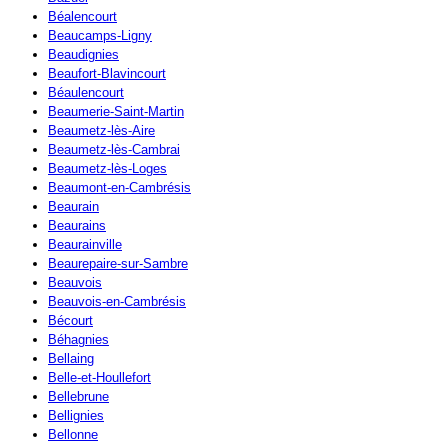
Béalencourt
Beaucamps-Ligny
Beaudignies
Beaufort-Blavincourt
Béaulencourt
Beaumerie-Saint-Martin
Beaumetz-lès-Aire
Beaumetz-lès-Cambrai
Beaumetz-lès-Loges
Beaumont-en-Cambrésis
Beaurain
Beaurains
Beaurainville
Beaurepaire-sur-Sambre
Beauvois
Beauvois-en-Cambrésis
Bécourt
Béhagnies
Bellaing
Belle-et-Houllefort
Bellebrune
Bellignies
Bellonne