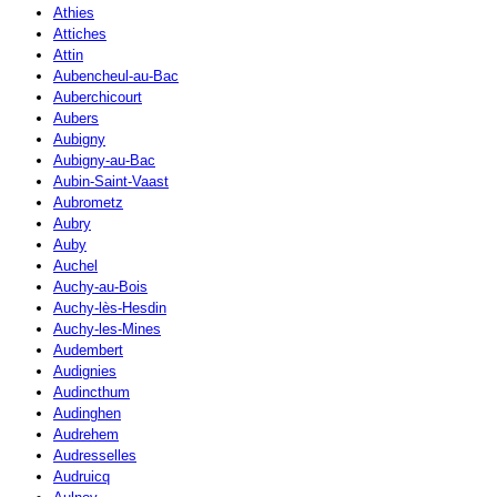
Athies
Attiches
Attin
Aubencheul-au-Bac
Auberchicourt
Aubers
Aubigny
Aubigny-au-Bac
Aubin-Saint-Vaast
Aubrometz
Aubry
Auby
Auchel
Auchy-au-Bois
Auchy-lès-Hesdin
Auchy-les-Mines
Audembert
Audignies
Audincthum
Audinghen
Audrehem
Audresselles
Audruicq