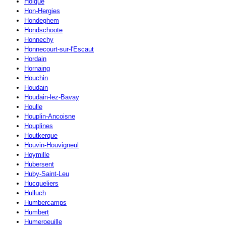
Holque
Hon-Hergies
Hondeghem
Hondschoote
Honnechy
Honnecourt-sur-l'Escaut
Hordain
Hornaing
Houchin
Houdain
Houdain-lez-Bavay
Houlle
Houplin-Ancoisne
Houplines
Houtkerque
Houvin-Houvigneul
Hoymille
Hubersent
Huby-Saint-Leu
Hucqueliers
Hulluch
Humbercamps
Humbert
Humeroeuille