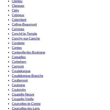
Clenleu
Clerques
Cléty
Cobrieux
Colembert
Colline-Beaumont
Comines
Conchil-le-Temple
Conchy-sur-Canche
Condette
Contes
Conteville-lès-Boulogne
Coquelles
Corbehem
Cormont
Coudekerque
Coudekerque-Branche
Coullemont
Coulogne
Coulomby
Coupelle-Neuve
Coupelle-Vieille
Courcelles-le-Comte
Courcelles-les-Lens