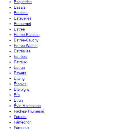
Esquerdes
Essars
Estaires
Estevelles
Estourmel
Estrée
Estrée-Blanche
Estrée-Cauchy
Estrée-Wamin
Estréelles
Estrées
Estreux
Estrun
Eswars
Étaing
Étaples
Éterpigny
Eth
Étrun
Évin-Malmaison
Fâches-Thumesnil
Famars
Famechon
Fampoux