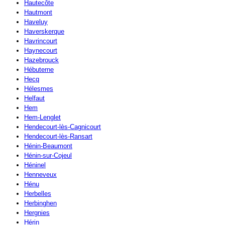
Hautecôte
Hautmont
Haveluy
Haverskerque
Havrincourt
Haynecourt
Hazebrouck
Hébuterne
Hecq
Hélesmes
Helfaut
Hem
Hem-Lenglet
Hendecourt-lès-Cagnicourt
Hendecourt-lès-Ransart
Hénin-Beaumont
Hénin-sur-Cojeul
Héninel
Henneveux
Hénu
Herbelles
Herbinghen
Hergnies
Hérin