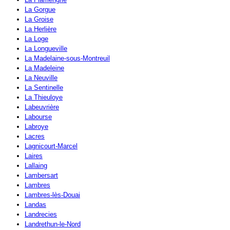
La Gorgue
La Groise
La Herlière
La Loge
La Longueville
La Madelaine-sous-Montreuil
La Madeleine
La Neuville
La Sentinelle
La Thieuloye
Labeuvrière
Labourse
Labroye
Lacres
Lagnicourt-Marcel
Laires
Lallaing
Lambersart
Lambres
Lambres-lès-Douai
Landas
Landrecies
Landrethun-le-Nord