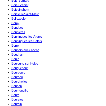
Bois-Bernard
Bois-Grenier
Boisdinghem
Boisleux-Saint-Marc
Bollezeele
Bomy
Bondues
Bonnières
Bonningues-lès-Ardres
Bonningues-lès-Calais
Borre
Boubers-sur-Canche
Bouchain
Bouin
Boulogne-sur-Helpe
Bouquehault
Bourbourg
Bourecq
Bourghelles
Bourlon
Bournonville
Bours
Boursies
Boursin