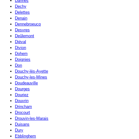
Dannes
Dechy
Delettes
Denain
Dennebroeucq
Desvres
Deûlemont
Diéval
Divion
Dohem
Doignies
Don
Douchy-lès-Ayette
Douchy-les-Mines
Doudeauville
Dourges
Douriez
Douvrin
Drincham
Drocourt
Drouvin-les-Marais
Duisans
Dury
Ebblinghem