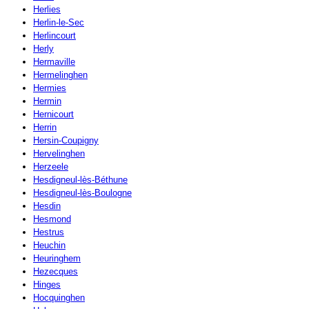
Herlies
Herlin-le-Sec
Herlincourt
Herly
Hermaville
Hermelinghen
Hermies
Hermin
Hernicourt
Herrin
Hersin-Coupigny
Hervelinghen
Herzeele
Hesdigneul-lès-Béthune
Hesdigneul-lès-Boulogne
Hesdin
Hesmond
Hestrus
Heuchin
Heuringhem
Hezecques
Hinges
Hocquinghen