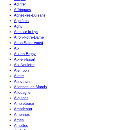
Adinfer
Affringues
Agnez-lès-Duisans
Agnières
Agny
Aire-sur-la-Lys
Airon-Notre-Dame
Airon-Saint-Vaast
Aix
Aix-en-Ergny
Aix-en-Issart
Aix-Noulette
Alembon
Alette
Alincthun
Allennes-les-Marais
Allouagne
Alquines
Ambleteuse
Ambricourt
Ambrines
Ames
Amettes