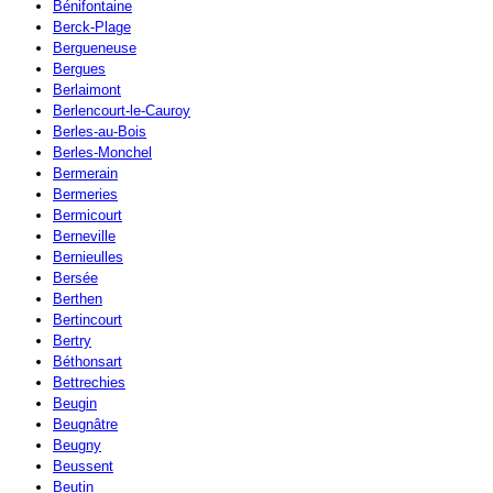
Bénifontaine
Berck-Plage
Bergueneuse
Bergues
Berlaimont
Berlencourt-le-Cauroy
Berles-au-Bois
Berles-Monchel
Bermerain
Bermeries
Bermicourt
Berneville
Bernieulles
Bersée
Berthen
Bertincourt
Bertry
Béthonsart
Bettrechies
Beugin
Beugnâtre
Beugny
Beussent
Beutin