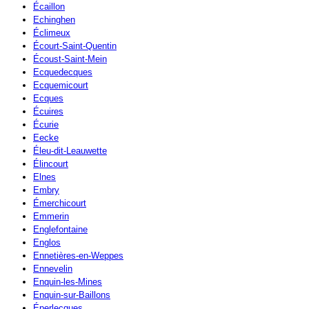
Écaillon
Echinghen
Éclimeux
Écourt-Saint-Quentin
Écoust-Saint-Mein
Ecquedecques
Ecquemicourt
Ecques
Écuires
Écurie
Eecke
Éleu-dit-Leauwette
Élincourt
Elnes
Embry
Émerchicourt
Emmerin
Englefontaine
Englos
Ennetières-en-Weppes
Ennevelin
Enquin-les-Mines
Enquin-sur-Baillons
Éperlecques