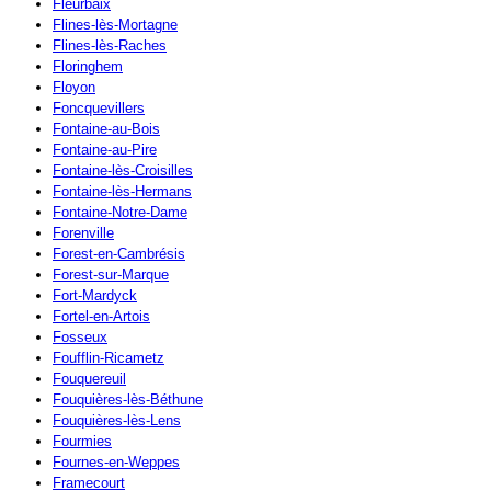
Fleurbaix
Flines-lès-Mortagne
Flines-lès-Raches
Floringhem
Floyon
Foncquevillers
Fontaine-au-Bois
Fontaine-au-Pire
Fontaine-lès-Croisilles
Fontaine-lès-Hermans
Fontaine-Notre-Dame
Forenville
Forest-en-Cambrésis
Forest-sur-Marque
Fort-Mardyck
Fortel-en-Artois
Fosseux
Foufflin-Ricametz
Fouquereuil
Fouquières-lès-Béthune
Fouquières-lès-Lens
Fourmies
Fournes-en-Weppes
Framecourt