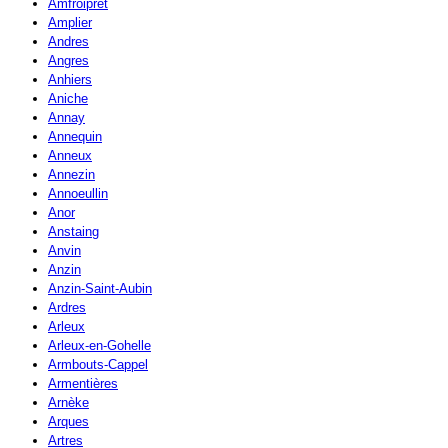
Amfroipret
Amplier
Andres
Angres
Anhiers
Aniche
Annay
Annequin
Anneux
Annezin
Annoeullin
Anor
Anstaing
Anvin
Anzin
Anzin-Saint-Aubin
Ardres
Arleux
Arleux-en-Gohelle
Armbouts-Cappel
Armentières
Arnèke
Arques
Artres