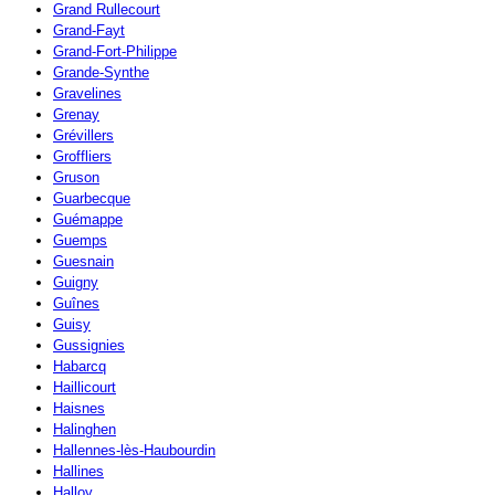
Grand Rullecourt
Grand-Fayt
Grand-Fort-Philippe
Grande-Synthe
Gravelines
Grenay
Grévillers
Groffliers
Gruson
Guarbecque
Guémappe
Guemps
Guesnain
Guigny
Guînes
Guisy
Gussignies
Habarcq
Haillicourt
Haisnes
Halinghen
Hallennes-lès-Haubourdin
Hallines
Halloy