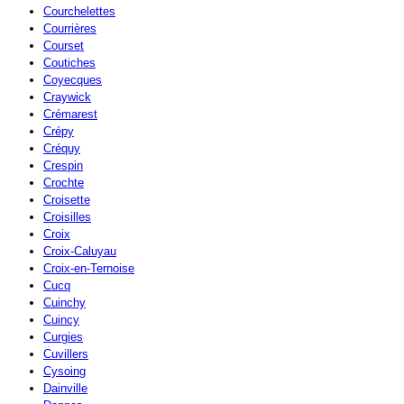
Courchelettes
Courrières
Courset
Coutiches
Coyecques
Craywick
Crémarest
Crépy
Créquy
Crespin
Crochte
Croisette
Croisilles
Croix
Croix-Caluyau
Croix-en-Ternoise
Cucq
Cuinchy
Cuincy
Curgies
Cuvillers
Cysoing
Dainville