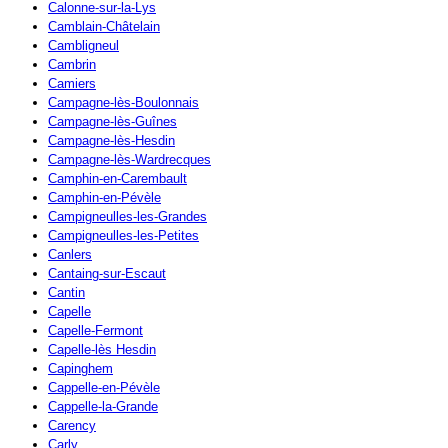
Calonne-sur-la-Lys
Camblain-Châtelain
Cambligneul
Cambrin
Camiers
Campagne-lès-Boulonnais
Campagne-lès-Guînes
Campagne-lès-Hesdin
Campagne-lès-Wardrecques
Camphin-en-Carembault
Camphin-en-Pévèle
Campigneulles-les-Grandes
Campigneulles-les-Petites
Canlers
Cantaing-sur-Escaut
Cantin
Capelle
Capelle-Fermont
Capelle-lès Hesdin
Capinghem
Cappelle-en-Pévèle
Cappelle-la-Grande
Carency
Carly