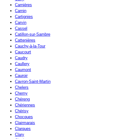
Carnières
Carnin
Cartignies
Carvin
Cassel
Catillon-sur-Sambre
Cattenières
Cauchy-à-la-Tour
Caucourt
Caudry
Caullery
Caumont
Cauroir
Cavron-Saint-Martin
Chelers
Chemy
Chéreng
Chériennes
Chérisy
Chocques
Clairmarais
Clarques
Clary