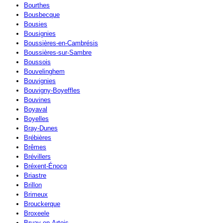
Bourthes
Bousbecque
Bousies
Bousignies
Boussières-en-Cambrésis
Boussières-sur-Sambre
Boussois
Bouvelinghem
Bouvignies
Bouvigny-Boyeffles
Bouvines
Boyaval
Boyelles
Bray-Dunes
Brébières
Brêmes
Brévillers
Bréxent-Énocq
Briastre
Brillon
Brimeux
Brouckerque
Broxeele
Bruay-en-Artois