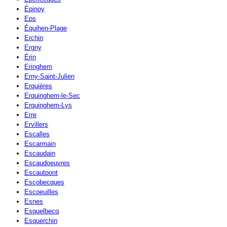
Épinoy
Eps
Équihen-Plage
Erchin
Ergny
Érin
Eringhem
Erny-Saint-Julien
Erquières
Erquinghem-le-Sec
Erquinghem-Lys
Erre
Ervillers
Escalles
Escarmain
Escaudain
Escaudoeuvres
Escautpont
Escobecques
Escoeuilles
Esnes
Esquelbecq
Esquerchin