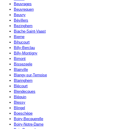
Beuvrages
Beuvrequen
Beuvry
Bévillers
Bezinghem
Biache-Saint-Vaast
Bierne
Bihucourt
Billy-Berclau
Billy-Montigny
Bimont
Bissezeele
Blairville
Blangy-sur-Ternoise
Blaringhem
Blécourt
Blendecques
Bléquin
Blessy
Blingel
Boeschèpe
Boiry-Becquerelle
Boiry-Notre-Dame