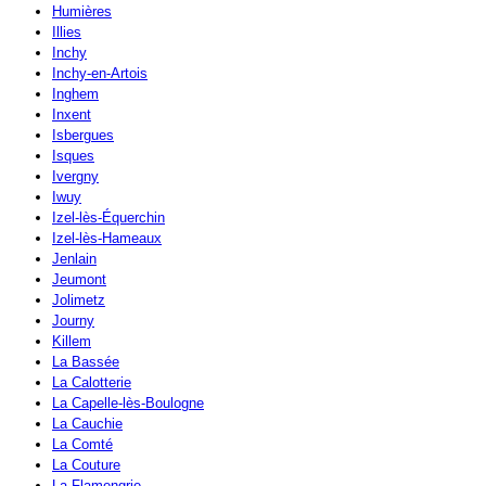
Humières
Illies
Inchy
Inchy-en-Artois
Inghem
Inxent
Isbergues
Isques
Ivergny
Iwuy
Izel-lès-Équerchin
Izel-lès-Hameaux
Jenlain
Jeumont
Jolimetz
Journy
Killem
La Bassée
La Calotterie
La Capelle-lès-Boulogne
La Cauchie
La Comté
La Couture
La Flamengrie