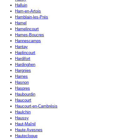
Halluin
Ham-en-Artois
Hamblain-les-Prés
Hamel
Hamelincourt
Hames-Boucres
Hannescamps
Hantay
Haplincourt
Hardifort
Hardinghen
Hargnies
Harnes
Hasnon
Haspres
Haubourdin
Haucourt
Haucourt-en-Cambrésis
Haulchin
Haussy
Haut-Maînil
Haute Avesnes
Hautecloque