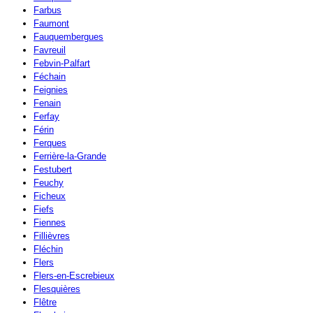
Farbus
Faumont
Fauquembergues
Favreuil
Febvin-Palfart
Féchain
Feignies
Fenain
Ferfay
Férin
Ferques
Ferrière-la-Grande
Festubert
Feuchy
Ficheux
Fiefs
Fiennes
Fillièvres
Fléchin
Flers
Flers-en-Escrebieux
Flesquières
Flêtre