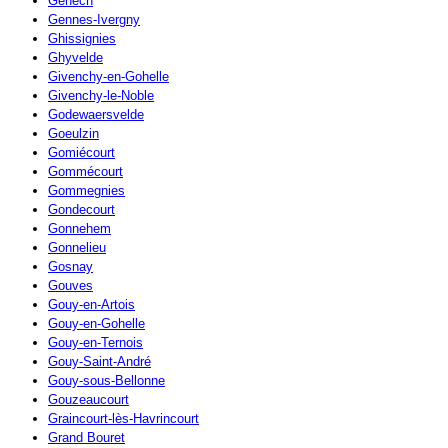
Genech
Gennes-Ivergny
Ghissignies
Ghyvelde
Givenchy-en-Gohelle
Givenchy-le-Noble
Godewaersvelde
Goeulzin
Gomiécourt
Gommécourt
Gommegnies
Gondecourt
Gonnehem
Gonnelieu
Gosnay
Gouves
Gouy-en-Artois
Gouy-en-Gohelle
Gouy-en-Ternois
Gouy-Saint-André
Gouy-sous-Bellonne
Gouzeaucourt
Graincourt-lès-Havrincourt
Grand Bouret