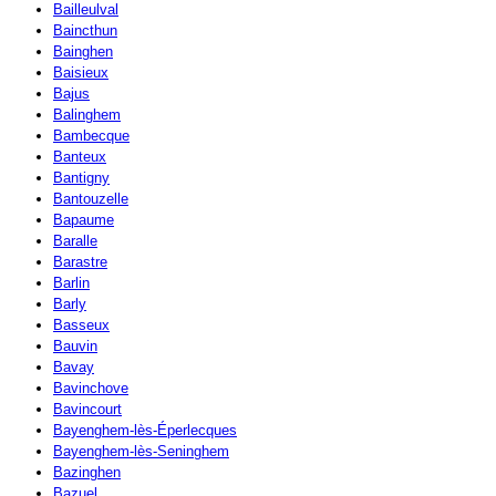
Bailleulval
Baincthun
Bainghen
Baisieux
Bajus
Balinghem
Bambecque
Banteux
Bantigny
Bantouzelle
Bapaume
Baralle
Barastre
Barlin
Barly
Basseux
Bauvin
Bavay
Bavinchove
Bavincourt
Bayenghem-lès-Éperlecques
Bayenghem-lès-Seninghem
Bazinghen
Bazuel