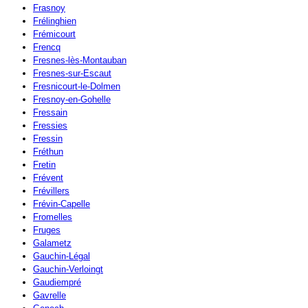
Frasnoy
Frélinghien
Frémicourt
Frencq
Fresnes-lès-Montauban
Fresnes-sur-Escaut
Fresnicourt-le-Dolmen
Fresnoy-en-Gohelle
Fressain
Fressies
Fressin
Fréthun
Fretin
Frévent
Frévillers
Frévin-Capelle
Fromelles
Fruges
Galametz
Gauchin-Légal
Gauchin-Verloingt
Gaudiempré
Gavrelle