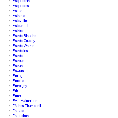
Esquerchin
Esquerdes
Essars
Estaires
Estevelles
Estourmel
Estrée
Estrée-Blanche
Estrée-Cauchy
Estrée-Wamin
Estréelles
Estrées
Estreux
Estrun
Eswars
Étaing
Étaples
Éterpigny
Eth
Étrun
Évin-Malmaison
Fâches-Thumesnil
Famars
Famechon