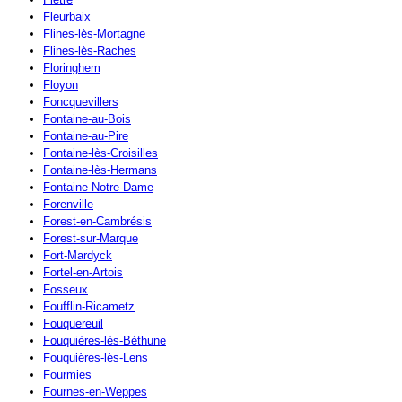
Fleurbaix
Flines-lès-Mortagne
Flines-lès-Raches
Floringhem
Floyon
Foncquevillers
Fontaine-au-Bois
Fontaine-au-Pire
Fontaine-lès-Croisilles
Fontaine-lès-Hermans
Fontaine-Notre-Dame
Forenville
Forest-en-Cambrésis
Forest-sur-Marque
Fort-Mardyck
Fortel-en-Artois
Fosseux
Foufflin-Ricametz
Fouquereuil
Fouquières-lès-Béthune
Fouquières-lès-Lens
Fourmies
Fournes-en-Weppes