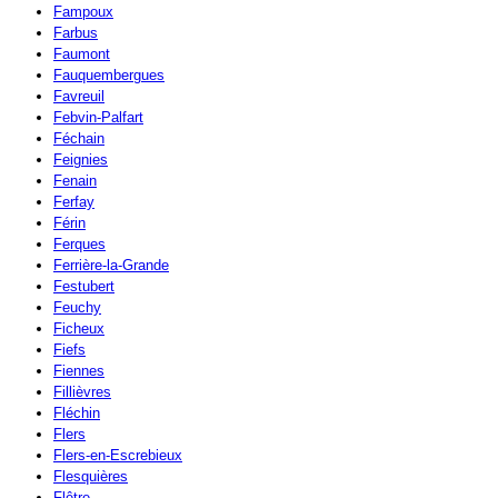
Fampoux
Farbus
Faumont
Fauquembergues
Favreuil
Febvin-Palfart
Féchain
Feignies
Fenain
Ferfay
Férin
Ferques
Ferrière-la-Grande
Festubert
Feuchy
Ficheux
Fiefs
Fiennes
Fillièvres
Fléchin
Flers
Flers-en-Escrebieux
Flesquières
Flêtre