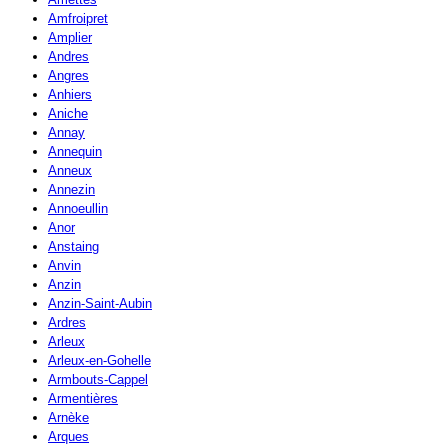
Amfroipret
Amplier
Andres
Angres
Anhiers
Aniche
Annay
Annequin
Anneux
Annezin
Annoeullin
Anor
Anstaing
Anvin
Anzin
Anzin-Saint-Aubin
Ardres
Arleux
Arleux-en-Gohelle
Armbouts-Cappel
Armentières
Arnèke
Arques