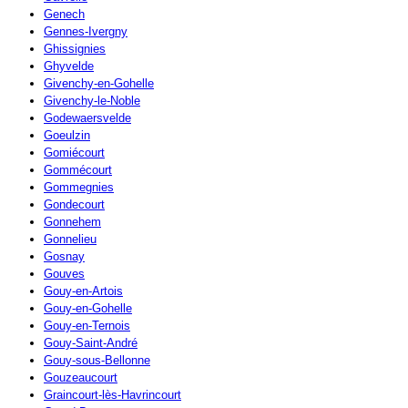
Genech
Gennes-Ivergny
Ghissignies
Ghyvelde
Givenchy-en-Gohelle
Givenchy-le-Noble
Godewaersvelde
Goeulzin
Gomiécourt
Gommécourt
Gommegnies
Gondecourt
Gonnehem
Gonnelieu
Gosnay
Gouves
Gouy-en-Artois
Gouy-en-Gohelle
Gouy-en-Ternois
Gouy-Saint-André
Gouy-sous-Bellonne
Gouzeaucourt
Graincourt-lès-Havrincourt