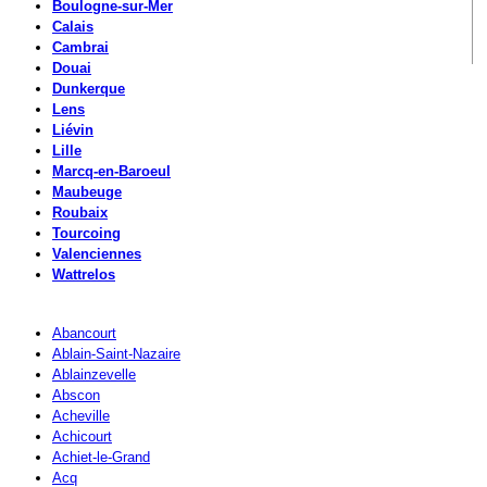
Boulogne-sur-Mer
Calais
Cambrai
Douai
Dunkerque
Lens
Liévin
Lille
Marcq-en-Baroeul
Maubeuge
Roubaix
Tourcoing
Valenciennes
Wattrelos
Abancourt
Ablain-Saint-Nazaire
Ablainzevelle
Abscon
Acheville
Achicourt
Achiet-le-Grand
Acq