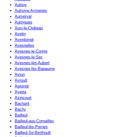
Aulnoy
Aulnoye-Aymeries
Aumerval
Autingues
Auxi-le-Château
Avelin
Averdoingt
Avesnelles
Avesnes-le-Comte
Avesnes-le-Sec
Avesnes-lès-Aubert
Avesnes-lès-Bapaume
Avion
Avroult
Awoingt
Ayette
Azincourt
Bachant
Bachy
Bailleul
Bailleul-aux-Cornailles
Bailleul-lès-Pernes
Bailleul-Sir-Berthoult