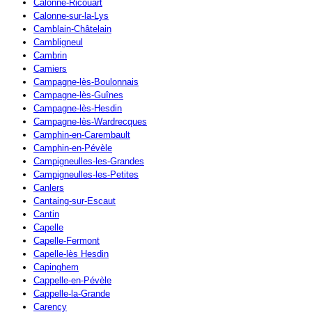
Calonne-Ricouart
Calonne-sur-la-Lys
Camblain-Châtelain
Cambligneul
Cambrin
Camiers
Campagne-lès-Boulonnais
Campagne-lès-Guînes
Campagne-lès-Hesdin
Campagne-lès-Wardrecques
Camphin-en-Carembault
Camphin-en-Pévèle
Campigneulles-les-Grandes
Campigneulles-les-Petites
Canlers
Cantaing-sur-Escaut
Cantin
Capelle
Capelle-Fermont
Capelle-lès Hesdin
Capinghem
Cappelle-en-Pévèle
Cappelle-la-Grande
Carency