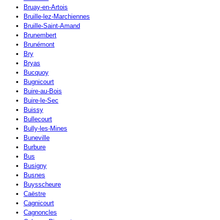
Bruay-en-Artois
Bruille-lez-Marchiennes
Bruille-Saint-Amand
Brunembert
Brunémont
Bry
Bryas
Bucquoy
Bugnicourt
Buire-au-Bois
Buire-le-Sec
Buissy
Bullecourt
Bully-les-Mines
Buneville
Burbure
Bus
Busigny
Busnes
Buysscheure
Caëstre
Cagnicourt
Cagnoncles