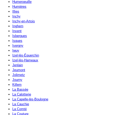
Humeroeuille
Humières
Illies
Inchy
Inchy-en-Artois
Inghem
Inxent
Isbergues
Isques
Ivergny
Iwuy
Izel-lès-Équerchin
Izel-lès-Hameaux
Jenlain
Jeumont
Jolimetz
Journy
Killem
La Bassée
La Calotterie
La Capelle-lès-Boulogne
La Cauchie
La Comté
La Couture