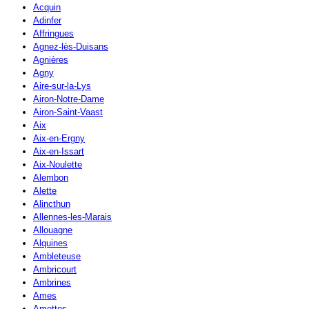
Acquin
Adinfer
Affringues
Agnez-lès-Duisans
Agnières
Agny
Aire-sur-la-Lys
Airon-Notre-Dame
Airon-Saint-Vaast
Aix
Aix-en-Ergny
Aix-en-Issart
Aix-Noulette
Alembon
Alette
Alincthun
Allennes-les-Marais
Allouagne
Alquines
Ambleteuse
Ambricourt
Ambrines
Ames
Amettes