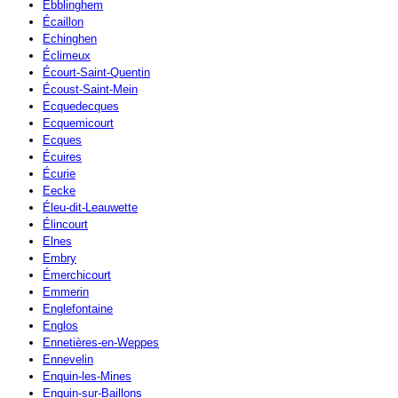
Ebblinghem
Écaillon
Echinghen
Éclimeux
Écourt-Saint-Quentin
Écoust-Saint-Mein
Ecquedecques
Ecquemicourt
Ecques
Écuires
Écurie
Eecke
Éleu-dit-Leauwette
Élincourt
Elnes
Embry
Émerchicourt
Emmerin
Englefontaine
Englos
Ennetières-en-Weppes
Ennevelin
Enquin-les-Mines
Enquin-sur-Baillons