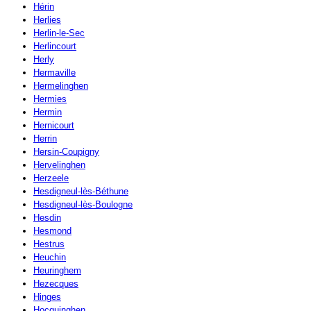
Hérin
Herlies
Herlin-le-Sec
Herlincourt
Herly
Hermaville
Hermelinghen
Hermies
Hermin
Hernicourt
Herrin
Hersin-Coupigny
Hervelinghen
Herzeele
Hesdigneul-lès-Béthune
Hesdigneul-lès-Boulogne
Hesdin
Hesmond
Hestrus
Heuchin
Heuringhem
Hezecques
Hinges
Hocquinghen