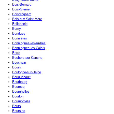
Bois-Bernard
Bois-Grenier
Boisdinghem
Boisleux-Saint-Marc
Bollezeele
Bomy
Bondues
Bonnières
Bonningues-lès-Ardres
Bonningues-lès-Calais
Borre
Boubers-sur-Canche
Bouchain
Bouin
Boulogne-sur-Helpe
Bouquehault
Bourbourg
Bourecq
Bourghelles
Bourlon
Bournonville
Bours
Boursies