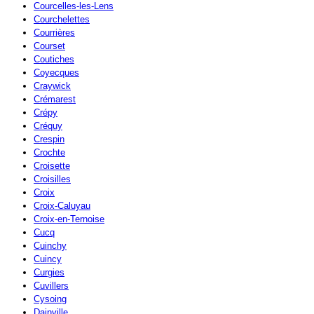
Courcelles-les-Lens
Courchelettes
Courrières
Courset
Coutiches
Coyecques
Craywick
Crémarest
Crépy
Créquy
Crespin
Crochte
Croisette
Croisilles
Croix
Croix-Caluyau
Croix-en-Ternoise
Cucq
Cuinchy
Cuincy
Curgies
Cuvillers
Cysoing
Dainville