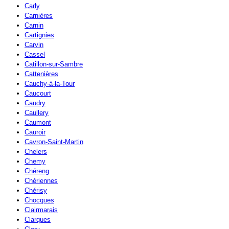
Carly
Carnières
Carnin
Cartignies
Carvin
Cassel
Catillon-sur-Sambre
Cattenières
Cauchy-à-la-Tour
Caucourt
Caudry
Caullery
Caumont
Cauroir
Cavron-Saint-Martin
Chelers
Chemy
Chéreng
Chériennes
Chérisy
Chocques
Clairmarais
Clarques