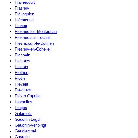
Framecourt
Frasnoy
Frélinghien
Frémicourt
Frencq
Fresnes-lès-Montauban
Fresnes-sur-Escaut
Fresnicourt-le-Dolmen
Fresnoy-en-Gohelle
Fressain
Fressies
Fressin
Fréthun
Fretin
Frévent
Frévillers
Frévin-Capelle
Fromelles
Fruges
Galametz
Gauchin-Légal
Gauchin-Verloingt
Gaudiempré
Gavrelle