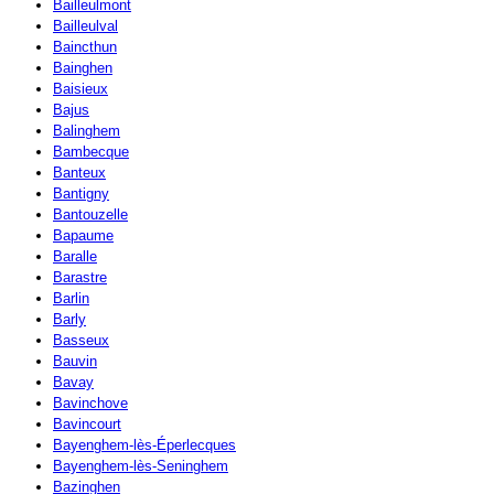
Bailleulmont
Bailleulval
Baincthun
Bainghen
Baisieux
Bajus
Balinghem
Bambecque
Banteux
Bantigny
Bantouzelle
Bapaume
Baralle
Barastre
Barlin
Barly
Basseux
Bauvin
Bavay
Bavinchove
Bavincourt
Bayenghem-lès-Éperlecques
Bayenghem-lès-Seninghem
Bazinghen