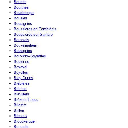
Boursin
Bourthes
Bousbecque
Bousies
Bousignies
Boussières-en-Cambrésis
Boussières-sur-Sambre
Boussois
Bouvelinghem
Bouvignies
Bouvigny-Boyeffles
Bouvines
Boyaval
Boyelles
Bray-Dunes
Brébières
Brêmes
Brévillers
Bréxent-Énocq
Briastre
Brillon
Brimeux
Brouckerque
Broxeele