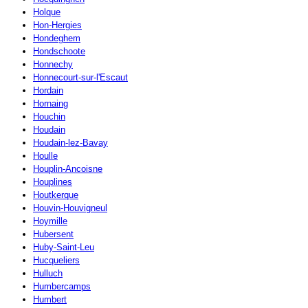
Holque
Hon-Hergies
Hondeghem
Hondschoote
Honnechy
Honnecourt-sur-l'Escaut
Hordain
Hornaing
Houchin
Houdain
Houdain-lez-Bavay
Houlle
Houplin-Ancoisne
Houplines
Houtkerque
Houvin-Houvigneul
Hoymille
Hubersent
Huby-Saint-Leu
Hucqueliers
Hulluch
Humbercamps
Humbert