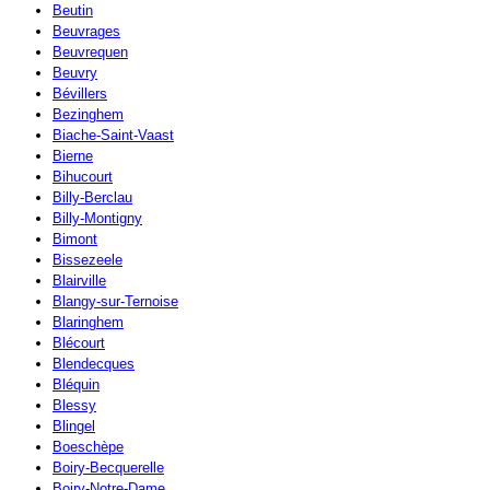
Beutin
Beuvrages
Beuvrequen
Beuvry
Bévillers
Bezinghem
Biache-Saint-Vaast
Bierne
Bihucourt
Billy-Berclau
Billy-Montigny
Bimont
Bissezeele
Blairville
Blangy-sur-Ternoise
Blaringhem
Blécourt
Blendecques
Bléquin
Blessy
Blingel
Boeschèpe
Boiry-Becquerelle
Boiry-Notre-Dame