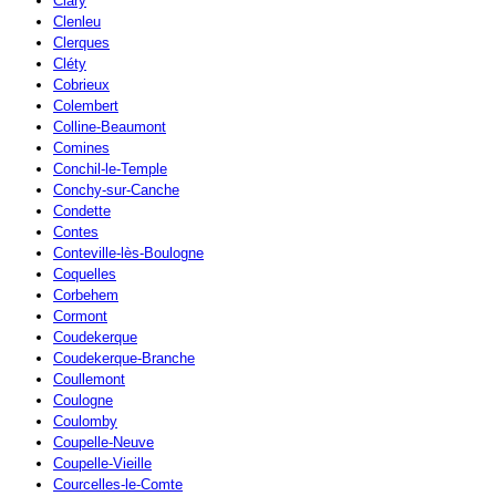
Clary
Clenleu
Clerques
Cléty
Cobrieux
Colembert
Colline-Beaumont
Comines
Conchil-le-Temple
Conchy-sur-Canche
Condette
Contes
Conteville-lès-Boulogne
Coquelles
Corbehem
Cormont
Coudekerque
Coudekerque-Branche
Coullemont
Coulogne
Coulomby
Coupelle-Neuve
Coupelle-Vieille
Courcelles-le-Comte