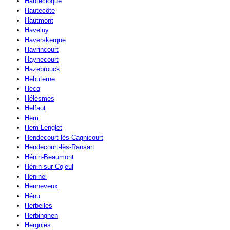
Hautecloque
Hautecôte
Hautmont
Haveluy
Haverskerque
Havrincourt
Haynecourt
Hazebrouck
Hébuterne
Hecq
Hélesmes
Helfaut
Hem
Hem-Lenglet
Hendecourt-lès-Cagnicourt
Hendecourt-lès-Ransart
Hénin-Beaumont
Hénin-sur-Cojeul
Héninel
Henneveux
Hénu
Herbelles
Herbinghen
Hergnies