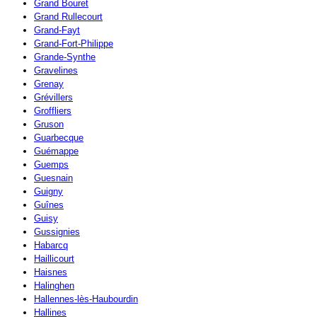
Grand Bouret
Grand Rullecourt
Grand-Fayt
Grand-Fort-Philippe
Grande-Synthe
Gravelines
Grenay
Grévillers
Groffliers
Gruson
Guarbecque
Guémappe
Guemps
Guesnain
Guigny
Guînes
Guisy
Gussignies
Habarcq
Haillicourt
Haisnes
Halinghen
Hallennes-lès-Haubourdin
Hallines