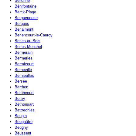
Bellonne
Bénifontaine
Berck-Plage
Bergueneuse
Bergues
Berlaimont
Berlencourt-le-Cauroy
Berles-au-Bois
Berles-Monchel
Bermerain
Bermeries
Bermicourt
Berneville
Bernieulles
Bersée
Berthen
Bertincourt
Bertry
Béthonsart
Bettrechies
Beugin
Beugnâtre
Beugny
Beussent