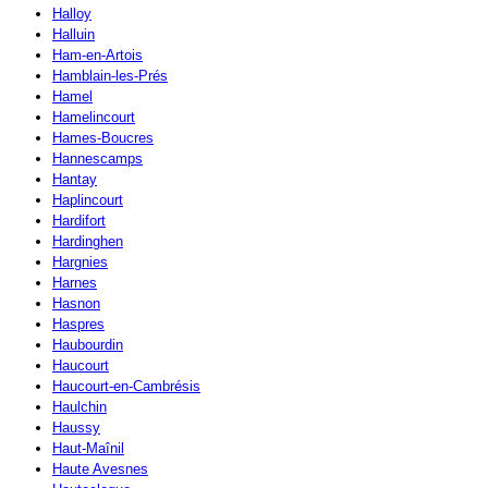
Halloy
Halluin
Ham-en-Artois
Hamblain-les-Prés
Hamel
Hamelincourt
Hames-Boucres
Hannescamps
Hantay
Haplincourt
Hardifort
Hardinghen
Hargnies
Harnes
Hasnon
Haspres
Haubourdin
Haucourt
Haucourt-en-Cambrésis
Haulchin
Haussy
Haut-Maînil
Haute Avesnes