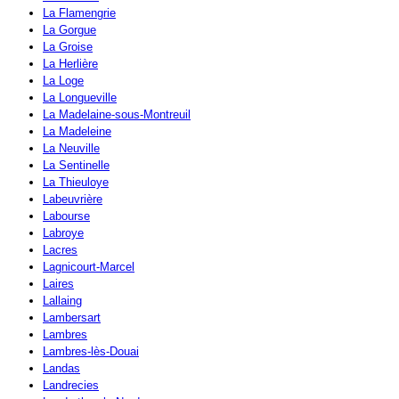
La Flamengrie
La Gorgue
La Groise
La Herlière
La Loge
La Longueville
La Madelaine-sous-Montreuil
La Madeleine
La Neuville
La Sentinelle
La Thieuloye
Labeuvrière
Labourse
Labroye
Lacres
Lagnicourt-Marcel
Laires
Lallaing
Lambersart
Lambres
Lambres-lès-Douai
Landas
Landrecies