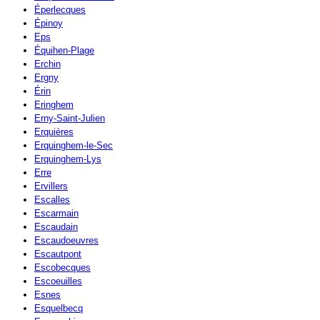
Éperlecques
Épinoy
Eps
Équihen-Plage
Erchin
Ergny
Érin
Eringhem
Erny-Saint-Julien
Erquières
Erquinghem-le-Sec
Erquinghem-Lys
Erre
Ervillers
Escalles
Escarmain
Escaudain
Escaudoeuvres
Escautpont
Escobecques
Escoeuilles
Esnes
Esquelbecq