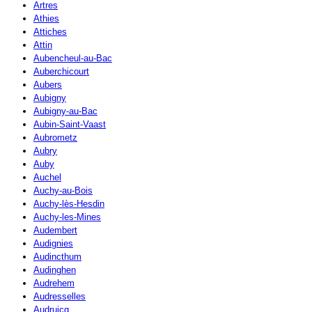
Artres
Athies
Attiches
Attin
Aubencheul-au-Bac
Auberchicourt
Aubers
Aubigny
Aubigny-au-Bac
Aubin-Saint-Vaast
Aubrometz
Aubry
Auby
Auchel
Auchy-au-Bois
Auchy-lès-Hesdin
Auchy-les-Mines
Audembert
Audignies
Audincthum
Audinghen
Audrehem
Audresselles
Audruicq