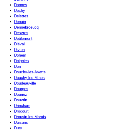
Dannes
Dechy
Delettes
Denain
Dennebroeucq
Desvres
Deûlemont
Diéval
Divion
Dohem
Doignies
Don
Douchy-lès-Ayette
Douchy-les-Mines
Doudeauville
Dourges
Douriez
Douvrin
Drincham
Drocourt
Drouvin-les-Marais
Duisans
Dury