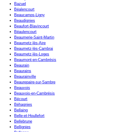
Bazuel
Béalencourt
Beaucamps-Ligny
Beaudignies
Beaufort-Blavincourt
Béaulencourt
Beaumerie-Saint-Martin
Beaumetz-lès-Aire
Beaumetz-lès-Cambrai
Beaumetz-lès-Loges
Beaumont-en-Cambrésis
Beaurain
Beaurains
Beaurainville
Beaurepaire-sur-Sambre
Beauvois
Beauvois-en-Cambrésis
Bécourt
Béhagnies
Bellaing
Belle-et-Houllefort
Bellebrune
Bellignies