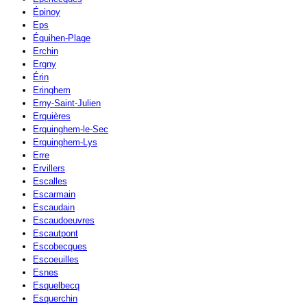
Épinoy
Eps
Équihen-Plage
Erchin
Ergny
Érin
Eringhem
Erny-Saint-Julien
Erquières
Erquinghem-le-Sec
Erquinghem-Lys
Erre
Ervillers
Escalles
Escarmain
Escaudain
Escaudoeuvres
Escautpont
Escobecques
Escoeuilles
Esnes
Esquelbecq
Esquerchin