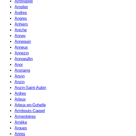
Amfroipret
Amplier
Andres
Angres
Anhiers
Aniche
Annay
Annequin
Anneux
Annezin
Annoeullin
Anor
Anstaing
Anvin
Anzin
Anzin-Saint-Aubin
Ardres
Arleux
Arleux-en-Gohelle
Armbouts-Cappel
Armentières
Arnèke
Arques
Artres