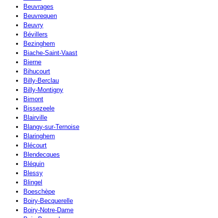
Beuvrages
Beuvrequen
Beuvry
Bévillers
Bezinghem
Biache-Saint-Vaast
Bierne
Bihucourt
Billy-Berclau
Billy-Montigny
Bimont
Bissezeele
Blairville
Blangy-sur-Ternoise
Blaringhem
Blécourt
Blendecques
Bléquin
Blessy
Blingel
Boeschèpe
Boiry-Becquerelle
Boiry-Notre-Dame