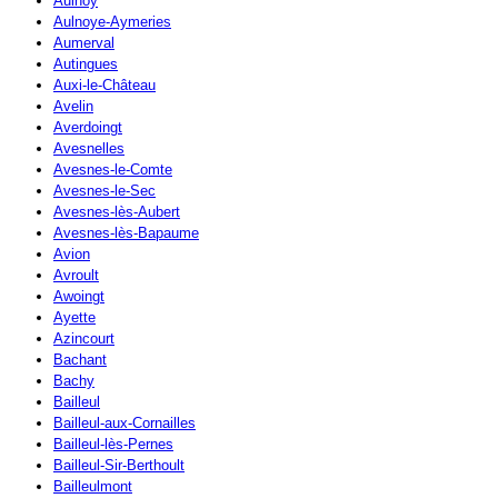
Aulnoy
Aulnoye-Aymeries
Aumerval
Autingues
Auxi-le-Château
Avelin
Averdoingt
Avesnelles
Avesnes-le-Comte
Avesnes-le-Sec
Avesnes-lès-Aubert
Avesnes-lès-Bapaume
Avion
Avroult
Awoingt
Ayette
Azincourt
Bachant
Bachy
Bailleul
Bailleul-aux-Cornailles
Bailleul-lès-Pernes
Bailleul-Sir-Berthoult
Bailleulmont