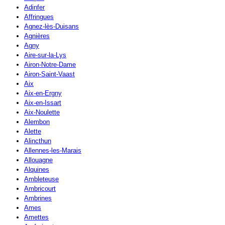
Adinfer
Affringues
Agnez-lès-Duisans
Agnières
Agny
Aire-sur-la-Lys
Airon-Notre-Dame
Airon-Saint-Vaast
Aix
Aix-en-Ergny
Aix-en-Issart
Aix-Noulette
Alembon
Alette
Alincthun
Allennes-les-Marais
Allouagne
Alquines
Ambleteuse
Ambricourt
Ambrines
Ames
Amettes