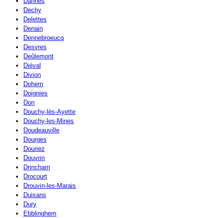
Dannes
Dechy
Delettes
Denain
Dennebroeucq
Desvres
Deûlemont
Diéval
Divion
Dohem
Doignies
Don
Douchy-lès-Ayette
Douchy-les-Mines
Doudeauville
Dourges
Douriez
Douvrin
Drincham
Drocourt
Drouvin-les-Marais
Duisans
Dury
Ebblinghem