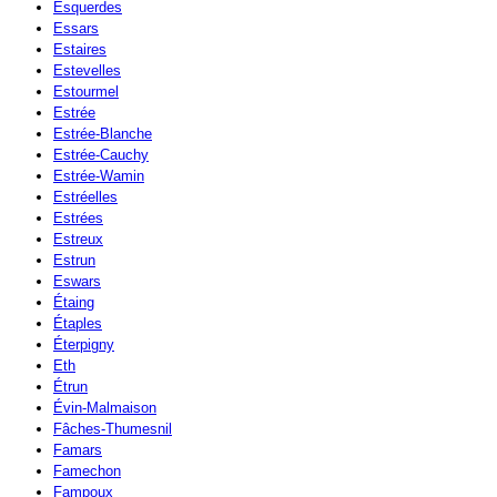
Esquerdes
Essars
Estaires
Estevelles
Estourmel
Estrée
Estrée-Blanche
Estrée-Cauchy
Estrée-Wamin
Estréelles
Estrées
Estreux
Estrun
Eswars
Étaing
Étaples
Éterpigny
Eth
Étrun
Évin-Malmaison
Fâches-Thumesnil
Famars
Famechon
Fampoux