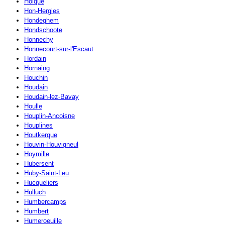
Holque
Hon-Hergies
Hondeghem
Hondschoote
Honnechy
Honnecourt-sur-l'Escaut
Hordain
Hornaing
Houchin
Houdain
Houdain-lez-Bavay
Houlle
Houplin-Ancoisne
Houplines
Houtkerque
Houvin-Houvigneul
Hoymille
Hubersent
Huby-Saint-Leu
Hucqueliers
Hulluch
Humbercamps
Humbert
Humeroeuille