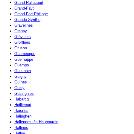
Grand Rullecourt
Grand-Fayt
Grand-Fort-Philippe
Grande-Synthe
Gravelines
Grenay
Grévillers
Groffliers
Gruson
Guarbecque
Guémappe
Guemps
Guesnain
Guigny
Guînes
Guisy
Gussignies
Habarcq
Haillicourt
Haisnes
Halinghen
Hallennes-lès-Haubourdin
Hallines
Halloy