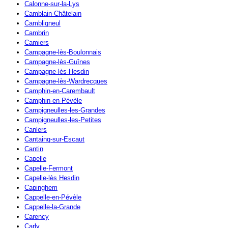
Calonne-sur-la-Lys
Camblain-Châtelain
Cambligneul
Cambrin
Camiers
Campagne-lès-Boulonnais
Campagne-lès-Guînes
Campagne-lès-Hesdin
Campagne-lès-Wardrecques
Camphin-en-Carembault
Camphin-en-Pévèle
Campigneulles-les-Grandes
Campigneulles-les-Petites
Canlers
Cantaing-sur-Escaut
Cantin
Capelle
Capelle-Fermont
Capelle-lès Hesdin
Capinghem
Cappelle-en-Pévèle
Cappelle-la-Grande
Carency
Carly