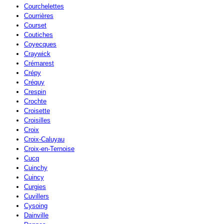
Courchelettes
Courrières
Courset
Coutiches
Coyecques
Craywick
Crémarest
Crépy
Créquy
Crespin
Crochte
Croisette
Croisilles
Croix
Croix-Caluyau
Croix-en-Ternoise
Cucq
Cuinchy
Cuincy
Curgies
Cuvillers
Cysoing
Dainville