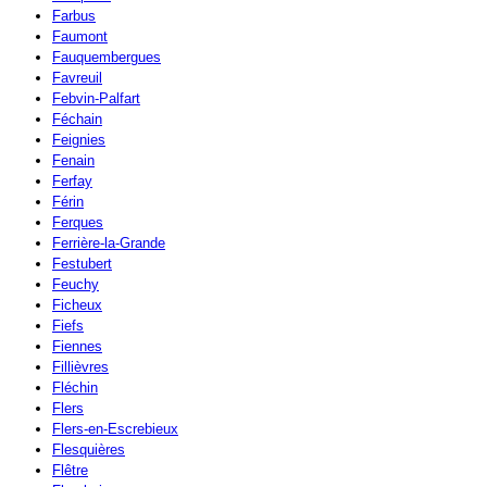
Farbus
Faumont
Fauquembergues
Favreuil
Febvin-Palfart
Féchain
Feignies
Fenain
Ferfay
Férin
Ferques
Ferrière-la-Grande
Festubert
Feuchy
Ficheux
Fiefs
Fiennes
Fillièvres
Fléchin
Flers
Flers-en-Escrebieux
Flesquières
Flêtre