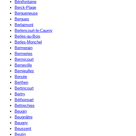
Bénifontaine
Berck-Plage
Bergueneuse
Bergues
Berlaimont
Berlencourt-le-Cauroy
Berles-au-Bois
Berles-Monchel
Bermerain
Bermeries
Bermicourt
Berneville
Bernieulles
Bersée
Berthen
Bertincourt
Bertry
Béthonsart
Bettrechies
Beugin
Beugnâtre
Beugny
Beussent
Beutin