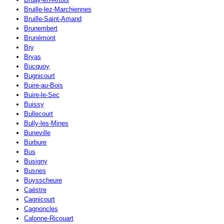
Bruille-lez-Marchiennes
Bruille-Saint-Amand
Brunembert
Brunémont
Bry
Bryas
Bucquoy
Bugnicourt
Buire-au-Bois
Buire-le-Sec
Buissy
Bullecourt
Bully-les-Mines
Buneville
Burbure
Bus
Busigny
Busnes
Buysscheure
Caëstre
Cagnicourt
Cagnoncles
Calonne-Ricouart