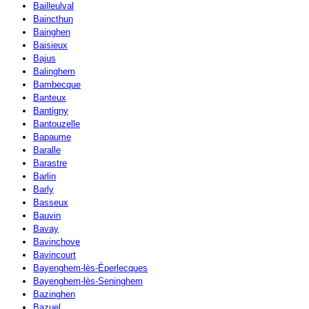
Bailleulval
Baincthun
Bainghen
Baisieux
Bajus
Balinghem
Bambecque
Banteux
Bantigny
Bantouzelle
Bapaume
Baralle
Barastre
Barlin
Barly
Basseux
Bauvin
Bavay
Bavinchove
Bavincourt
Bayenghem-lès-Éperlecques
Bayenghem-lès-Seninghem
Bazinghen
Bazuel