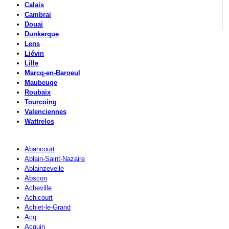
Calais
Cambrai
Douai
Dunkerque
Lens
Liévin
Lille
Marcq-en-Baroeul
Maubeuge
Roubaix
Tourcoing
Valenciennes
Wattrelos
Abancourt
Ablain-Saint-Nazaire
Ablainzevelle
Abscon
Acheville
Achicourt
Achiet-le-Grand
Acq
Acquin