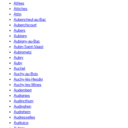
Athies
Attiches
Attin
Aubencheul-au-Bac
Auberchicourt
Aubers
Aubigny
Aubigny-au-Bac
Aubin-Saint-Vaast
Aubrometz
Aubry
Auby
Auchel
Auchy-au-Bois
Auchy-lès-Hesdin
Auchy-les-Mines
Audembert
Audignies
Audincthum
Audinghen
Audrehem
Audresselles
Audruicq