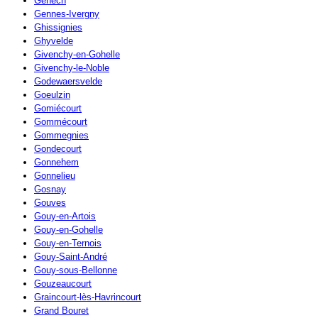
Genech
Gennes-Ivergny
Ghissignies
Ghyvelde
Givenchy-en-Gohelle
Givenchy-le-Noble
Godewaersvelde
Goeulzin
Gomiécourt
Gommécourt
Gommegnies
Gondecourt
Gonnehem
Gonnelieu
Gosnay
Gouves
Gouy-en-Artois
Gouy-en-Gohelle
Gouy-en-Ternois
Gouy-Saint-André
Gouy-sous-Bellonne
Gouzeaucourt
Graincourt-lès-Havrincourt
Grand Bouret