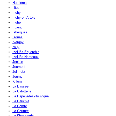
Humières
Illies
Inchy
Inchy-en-Artois
Inghem
Inxent
Isbergues
Isques
Ivergny
Iwuy
Izel-lès-Équerchin
Izel-lès-Hameaux
Jenlain
Jeumont
Jolimetz
Journy
Killem
La Bassée
La Calotterie
La Capelle-lès-Boulogne
La Cauchie
La Comté
La Couture
La Flamengrie