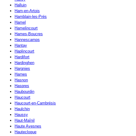
Halluin
Ham-en-Artois
Hamblain-les-Prés
Hamel
Hamelincourt
Hames-Boucres
Hannescamps
Hantay
Haplincourt
Hardifort
Hardinghen
Hargnies
Harnes
Hasnon
Haspres
Haubourdin
Haucourt
Haucourt-en-Cambrésis
Haulchin
Haussy
Haut-Maînil
Haute Avesnes
Hautecloque