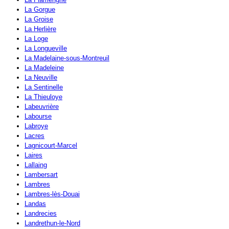
La Gorgue
La Groise
La Herlière
La Loge
La Longueville
La Madelaine-sous-Montreuil
La Madeleine
La Neuville
La Sentinelle
La Thieuloye
Labeuvrière
Labourse
Labroye
Lacres
Lagnicourt-Marcel
Laires
Lallaing
Lambersart
Lambres
Lambres-lès-Douai
Landas
Landrecies
Landrethun-le-Nord