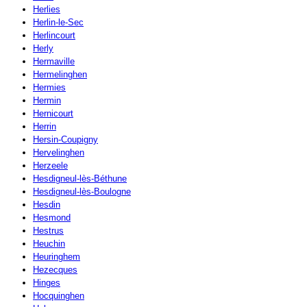
Herlies
Herlin-le-Sec
Herlincourt
Herly
Hermaville
Hermelinghen
Hermies
Hermin
Hernicourt
Herrin
Hersin-Coupigny
Hervelinghen
Herzeele
Hesdigneul-lès-Béthune
Hesdigneul-lès-Boulogne
Hesdin
Hesmond
Hestrus
Heuchin
Heuringhem
Hezecques
Hinges
Hocquinghen