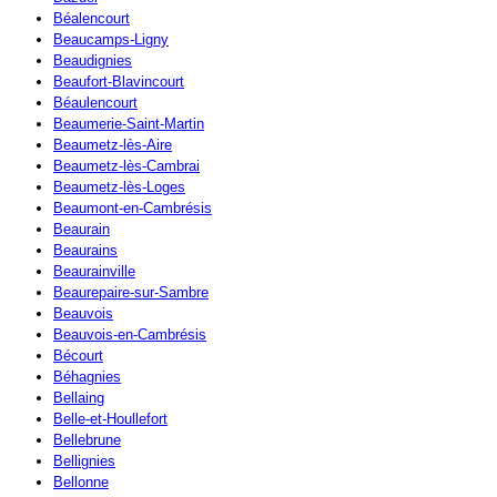
Béalencourt
Beaucamps-Ligny
Beaudignies
Beaufort-Blavincourt
Béaulencourt
Beaumerie-Saint-Martin
Beaumetz-lès-Aire
Beaumetz-lès-Cambrai
Beaumetz-lès-Loges
Beaumont-en-Cambrésis
Beaurain
Beaurains
Beaurainville
Beaurepaire-sur-Sambre
Beauvois
Beauvois-en-Cambrésis
Bécourt
Béhagnies
Bellaing
Belle-et-Houllefort
Bellebrune
Bellignies
Bellonne