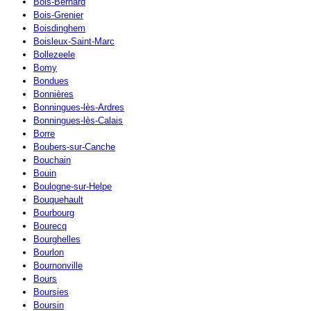
Bois-Bernard
Bois-Grenier
Boisdinghem
Boisleux-Saint-Marc
Bollezeele
Bomy
Bondues
Bonnières
Bonningues-lès-Ardres
Bonningues-lès-Calais
Borre
Boubers-sur-Canche
Bouchain
Bouin
Boulogne-sur-Helpe
Bouquehault
Bourbourg
Bourecq
Bourghelles
Bourlon
Bournonville
Bours
Boursies
Boursin