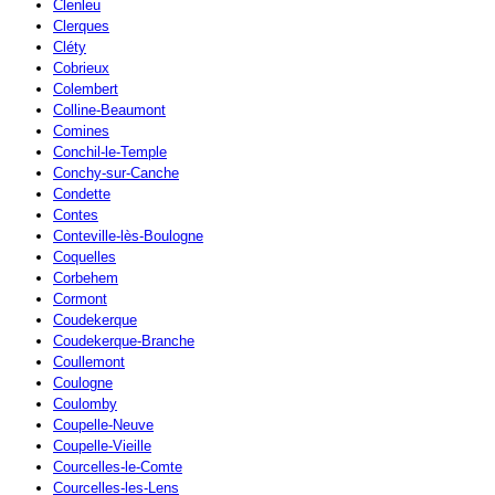
Clenleu
Clerques
Cléty
Cobrieux
Colembert
Colline-Beaumont
Comines
Conchil-le-Temple
Conchy-sur-Canche
Condette
Contes
Conteville-lès-Boulogne
Coquelles
Corbehem
Cormont
Coudekerque
Coudekerque-Branche
Coullemont
Coulogne
Coulomby
Coupelle-Neuve
Coupelle-Vieille
Courcelles-le-Comte
Courcelles-les-Lens