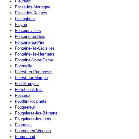
Fleurbaix
Flines-lès-Mortagne
Flines-lès-Raches
Floringhem
Floyon
Foncquevillers
Fontaine-au-Bois
Fontaine-au-Pire
Fontaine-lès-Croisilles
Fontaine-lès-Hermans
Fontaine-Notre-Dame
Forenville
Forest-en-Cambrésis
Forest-sur-Marque
Fort-Mardyck
Fortel-en-Artois
Fosseux
Foufflin-Ricametz
Fouquereuil
Fouquières-lès-Béthune
Fouquières-lès-Lens
Fourmies
Fournes-en-Weppes
Framecourt