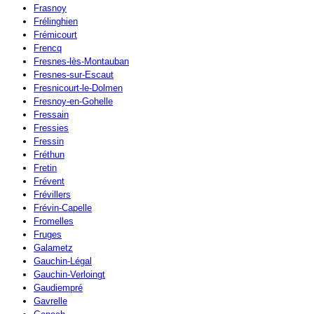
Frasnoy
Frélinghien
Frémicourt
Frencq
Fresnes-lès-Montauban
Fresnes-sur-Escaut
Fresnicourt-le-Dolmen
Fresnoy-en-Gohelle
Fressain
Fressies
Fressin
Fréthun
Fretin
Frévent
Frévillers
Frévin-Capelle
Fromelles
Fruges
Galametz
Gauchin-Légal
Gauchin-Verloingt
Gaudiempré
Gavrelle