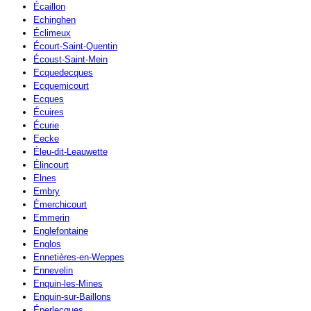
Écaillon
Echinghen
Éclimeux
Écourt-Saint-Quentin
Écoust-Saint-Mein
Ecquedecques
Ecquemicourt
Ecques
Écuires
Écurie
Eecke
Éleu-dit-Leauwette
Élincourt
Elnes
Embry
Émerchicourt
Emmerin
Englefontaine
Englos
Ennetières-en-Weppes
Ennevelin
Enquin-les-Mines
Enquin-sur-Baillons
Éperlecques