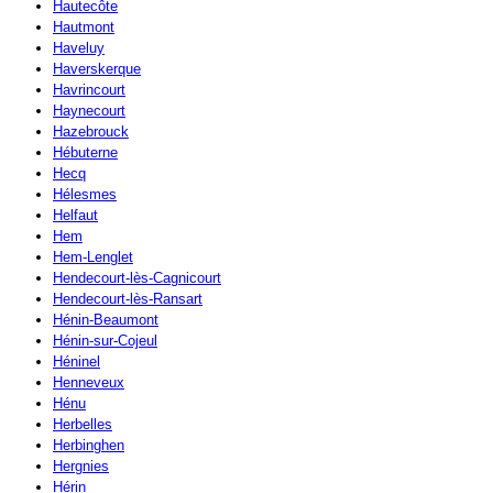
Hautecôte
Hautmont
Haveluy
Haverskerque
Havrincourt
Haynecourt
Hazebrouck
Hébuterne
Hecq
Hélesmes
Helfaut
Hem
Hem-Lenglet
Hendecourt-lès-Cagnicourt
Hendecourt-lès-Ransart
Hénin-Beaumont
Hénin-sur-Cojeul
Héninel
Henneveux
Hénu
Herbelles
Herbinghen
Hergnies
Hérin