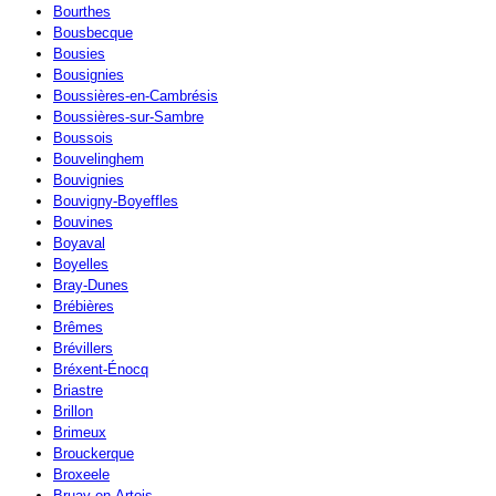
Bourthes
Bousbecque
Bousies
Bousignies
Boussières-en-Cambrésis
Boussières-sur-Sambre
Boussois
Bouvelinghem
Bouvignies
Bouvigny-Boyeffles
Bouvines
Boyaval
Boyelles
Bray-Dunes
Brébières
Brêmes
Brévillers
Bréxent-Énocq
Briastre
Brillon
Brimeux
Brouckerque
Broxeele
Bruay-en-Artois