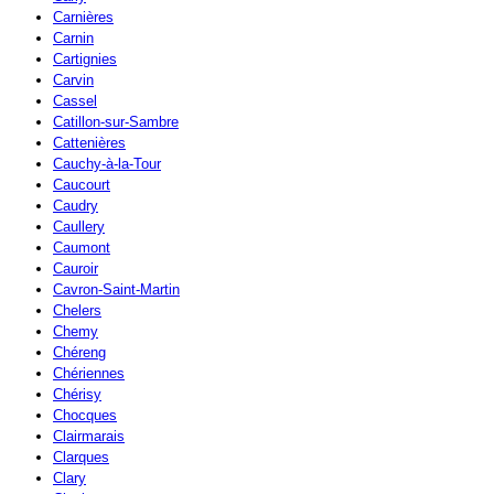
Carnières
Carnin
Cartignies
Carvin
Cassel
Catillon-sur-Sambre
Cattenières
Cauchy-à-la-Tour
Caucourt
Caudry
Caullery
Caumont
Cauroir
Cavron-Saint-Martin
Chelers
Chemy
Chéreng
Chériennes
Chérisy
Chocques
Clairmarais
Clarques
Clary