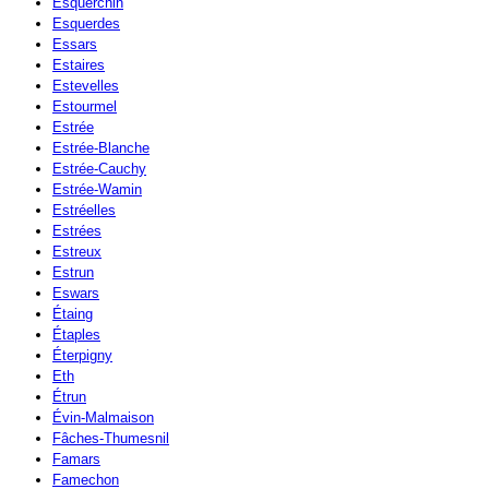
Esquerchin
Esquerdes
Essars
Estaires
Estevelles
Estourmel
Estrée
Estrée-Blanche
Estrée-Cauchy
Estrée-Wamin
Estréelles
Estrées
Estreux
Estrun
Eswars
Étaing
Étaples
Éterpigny
Eth
Étrun
Évin-Malmaison
Fâches-Thumesnil
Famars
Famechon