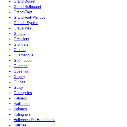
Grand Bouret
Grand Rullecourt
Grand-Fayt
Grand-Fort-Philippe
Grande-Synthe
Gravelines
Grenay
Grévillers
Groffliers
Gruson
Guarbecque
Guémappe
Guemps
Guesnain
Guigny
Guînes
Guisy
Gussignies
Habarcq
Haillicourt
Haisnes
Halinghen
Hallennes-lès-Haubourdin
Hallines