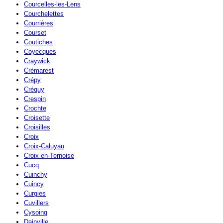
Courcelles-les-Lens
Courchelettes
Courrières
Courset
Coutiches
Coyecques
Craywick
Crémarest
Crépy
Créquy
Crespin
Crochte
Croisette
Croisilles
Croix
Croix-Caluyau
Croix-en-Ternoise
Cucq
Cuinchy
Cuincy
Curgies
Cuvillers
Cysoing
Dainville