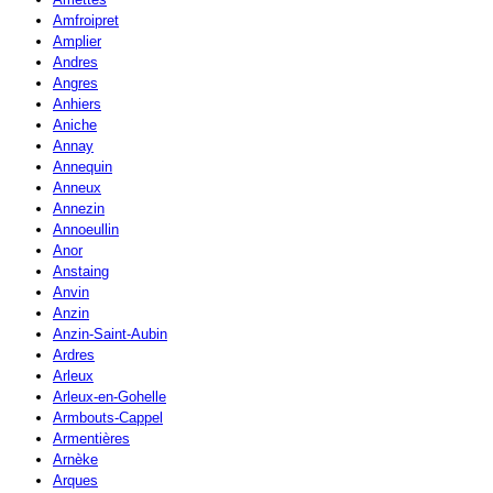
Amfroipret
Amplier
Andres
Angres
Anhiers
Aniche
Annay
Annequin
Anneux
Annezin
Annoeullin
Anor
Anstaing
Anvin
Anzin
Anzin-Saint-Aubin
Ardres
Arleux
Arleux-en-Gohelle
Armbouts-Cappel
Armentières
Arnèke
Arques