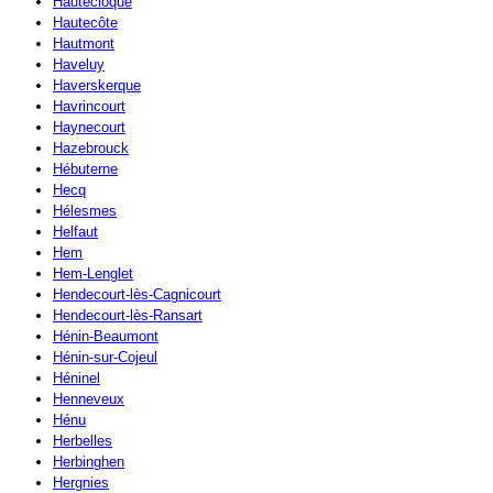
Hautecloque
Hautecôte
Hautmont
Haveluy
Haverskerque
Havrincourt
Haynecourt
Hazebrouck
Hébuterne
Hecq
Hélesmes
Helfaut
Hem
Hem-Lenglet
Hendecourt-lès-Cagnicourt
Hendecourt-lès-Ransart
Hénin-Beaumont
Hénin-sur-Cojeul
Héninel
Henneveux
Hénu
Herbelles
Herbinghen
Hergnies