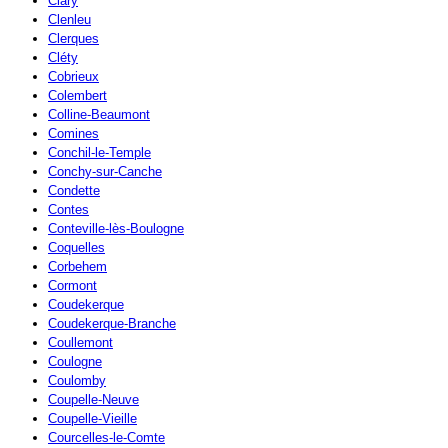
Clary
Clenleu
Clerques
Cléty
Cobrieux
Colembert
Colline-Beaumont
Comines
Conchil-le-Temple
Conchy-sur-Canche
Condette
Contes
Conteville-lès-Boulogne
Coquelles
Corbehem
Cormont
Coudekerque
Coudekerque-Branche
Coullemont
Coulogne
Coulomby
Coupelle-Neuve
Coupelle-Vieille
Courcelles-le-Comte