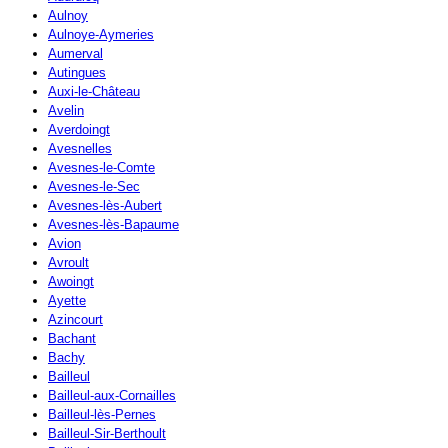
Aulnoy
Aulnoye-Aymeries
Aumerval
Autingues
Auxi-le-Château
Avelin
Averdoingt
Avesnelles
Avesnes-le-Comte
Avesnes-le-Sec
Avesnes-lès-Aubert
Avesnes-lès-Bapaume
Avion
Avroult
Awoingt
Ayette
Azincourt
Bachant
Bachy
Bailleul
Bailleul-aux-Cornailles
Bailleul-lès-Pernes
Bailleul-Sir-Berthoult