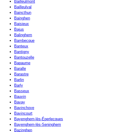
Bailleulmont
Bailleulval
Baincthun
Bainghen
Baisieux
Bajus
Balinghem
Bambecque
Banteux
Bantigny
Bantouzelle
Bapaume
Baralle
Barastre
Barlin
Barly
Basseux
Bauvin
Bavay
Bavinchove
Bavincourt
Bayenghem-lès-Éperlecques
Bayenghem-lès-Seninghem
Bazinghen