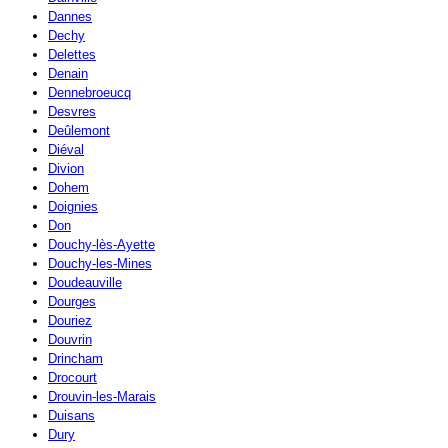
Dannes
Dechy
Delettes
Denain
Dennebroeucq
Desvres
Deûlemont
Diéval
Divion
Dohem
Doignies
Don
Douchy-lès-Ayette
Douchy-les-Mines
Doudeauville
Dourges
Douriez
Douvrin
Drincham
Drocourt
Drouvin-les-Marais
Duisans
Dury