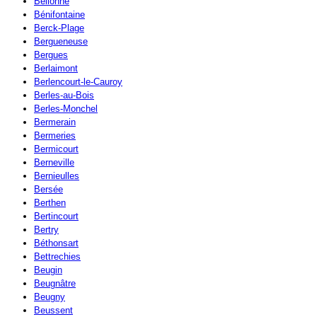
Bellonne
Bénifontaine
Berck-Plage
Bergueneuse
Bergues
Berlaimont
Berlencourt-le-Cauroy
Berles-au-Bois
Berles-Monchel
Bermerain
Bermeries
Bermicourt
Berneville
Bernieulles
Bersée
Berthen
Bertincourt
Bertry
Béthonsart
Bettrechies
Beugin
Beugnâtre
Beugny
Beussent