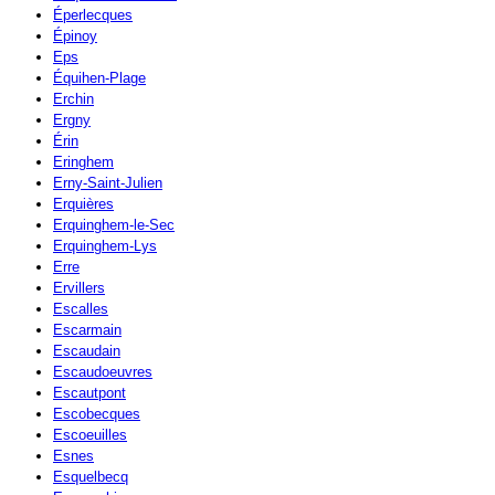
Éperlecques
Épinoy
Eps
Équihen-Plage
Erchin
Ergny
Érin
Eringhem
Erny-Saint-Julien
Erquières
Erquinghem-le-Sec
Erquinghem-Lys
Erre
Ervillers
Escalles
Escarmain
Escaudain
Escaudoeuvres
Escautpont
Escobecques
Escoeuilles
Esnes
Esquelbecq