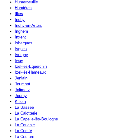
Humeroeuille
Humières
Illies
Inchy
Inchy-en-Artois
Inghem
Inxent
Isbergues
Isques
Ivergny
Iwuy
Izel-lès-Équerchin
Izel-lès-Hameaux
Jenlain
Jeumont
Jolimetz
Journy
Killem
La Bassée
La Calotterie
La Capelle-lès-Boulogne
La Cauchie
La Comté
La Couture