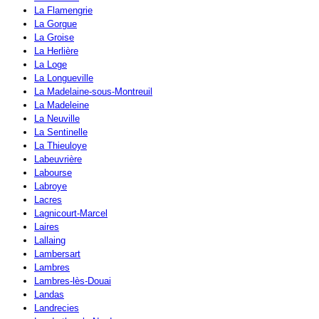
La Flamengrie
La Gorgue
La Groise
La Herlière
La Loge
La Longueville
La Madelaine-sous-Montreuil
La Madeleine
La Neuville
La Sentinelle
La Thieuloye
Labeuvrière
Labourse
Labroye
Lacres
Lagnicourt-Marcel
Laires
Lallaing
Lambersart
Lambres
Lambres-lès-Douai
Landas
Landrecies