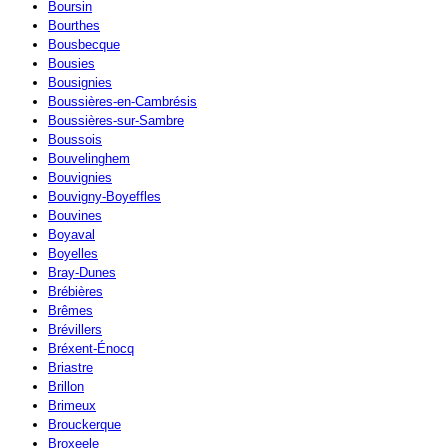
Boursin
Bourthes
Bousbecque
Bousies
Bousignies
Boussières-en-Cambrésis
Boussières-sur-Sambre
Boussois
Bouvelinghem
Bouvignies
Bouvigny-Boyeffles
Bouvines
Boyaval
Boyelles
Bray-Dunes
Brébières
Brêmes
Brévillers
Bréxent-Énocq
Briastre
Brillon
Brimeux
Brouckerque
Broxeele