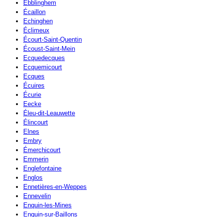
Ebblinghem
Écaillon
Echinghen
Éclimeux
Écourt-Saint-Quentin
Écoust-Saint-Mein
Ecquedecques
Ecquemicourt
Ecques
Écuires
Écurie
Eecke
Éleu-dit-Leauwette
Élincourt
Elnes
Embry
Émerchicourt
Emmerin
Englefontaine
Englos
Ennetières-en-Weppes
Ennevelin
Enquin-les-Mines
Enquin-sur-Baillons