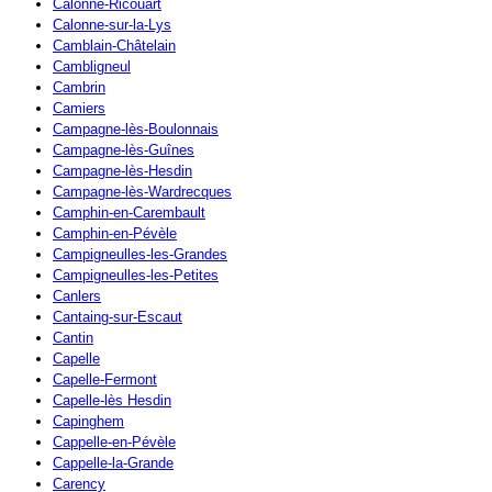
Calonne-Ricouart
Calonne-sur-la-Lys
Camblain-Châtelain
Cambligneul
Cambrin
Camiers
Campagne-lès-Boulonnais
Campagne-lès-Guînes
Campagne-lès-Hesdin
Campagne-lès-Wardrecques
Camphin-en-Carembault
Camphin-en-Pévèle
Campigneulles-les-Grandes
Campigneulles-les-Petites
Canlers
Cantaing-sur-Escaut
Cantin
Capelle
Capelle-Fermont
Capelle-lès Hesdin
Capinghem
Cappelle-en-Pévèle
Cappelle-la-Grande
Carency