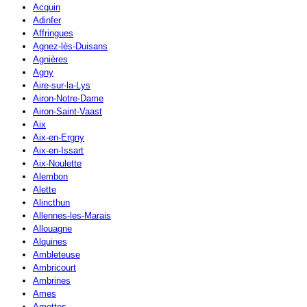
Acquin
Adinfer
Affringues
Agnez-lès-Duisans
Agnières
Agny
Aire-sur-la-Lys
Airon-Notre-Dame
Airon-Saint-Vaast
Aix
Aix-en-Ergny
Aix-en-Issart
Aix-Noulette
Alembon
Alette
Alincthun
Allennes-les-Marais
Allouagne
Alquines
Ambleteuse
Ambricourt
Ambrines
Ames
Amettes