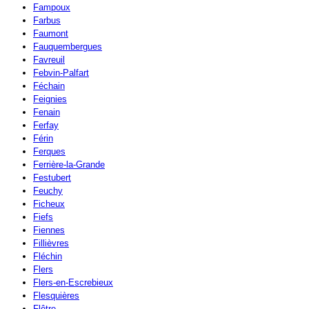
Fampoux
Farbus
Faumont
Fauquembergues
Favreuil
Febvin-Palfart
Féchain
Feignies
Fenain
Ferfay
Férin
Ferques
Ferrière-la-Grande
Festubert
Feuchy
Ficheux
Fiefs
Fiennes
Fillièvres
Fléchin
Flers
Flers-en-Escrebieux
Flesquières
Flêtre