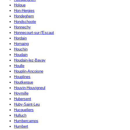
Holque
Hon-Hergies
Hondeghem
Hondschoote
Honnechy
Honnecourt-sur-l'Escaut
Hordain
Hornaing
Houchin
Houdain
Houdain-lez-Bavay
Houlle
Houplin-Ancoisne
Houplines
Houtkerque
Houvin-Houvigneul
Hoymille
Hubersent
Huby-Saint-Leu
Hucqueliers
Hulluch
Humbercamps
Humbert