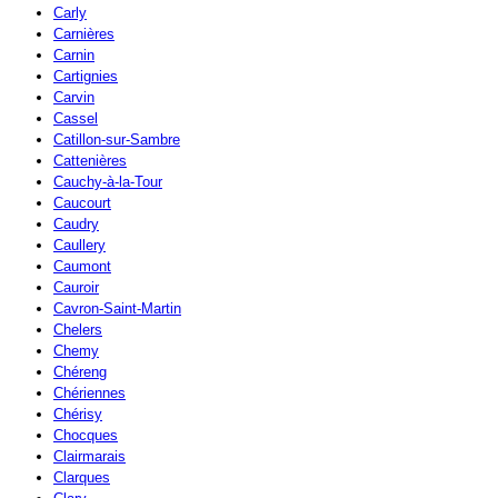
Carly
Carnières
Carnin
Cartignies
Carvin
Cassel
Catillon-sur-Sambre
Cattenières
Cauchy-à-la-Tour
Caucourt
Caudry
Caullery
Caumont
Cauroir
Cavron-Saint-Martin
Chelers
Chemy
Chéreng
Chériennes
Chérisy
Chocques
Clairmarais
Clarques