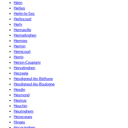
Hérin
Herlies
Herlin-le-Sec
Herlincourt
Herly
Hermaville
Hermelinghen
Hermies
Hermin
Hernicourt
Herrin
Hersin-Coupigny
Hervelinghen
Herzeele
Hesdigneul-lès-Béthune
Hesdigneul-lès-Boulogne
Hesdin
Hesmond
Hestrus
Heuchin
Heuringhem
Hezecques
Hinges
Hocquinghen