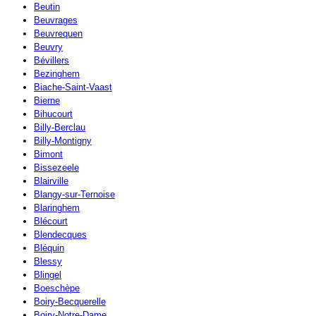
Beutin
Beuvrages
Beuvrequen
Beuvry
Bévillers
Bezinghem
Biache-Saint-Vaast
Bierne
Bihucourt
Billy-Berclau
Billy-Montigny
Bimont
Bissezeele
Blairville
Blangy-sur-Ternoise
Blaringhem
Blécourt
Blendecques
Bléquin
Blessy
Blingel
Boeschèpe
Boiry-Becquerelle
Boiry-Notre-Dame