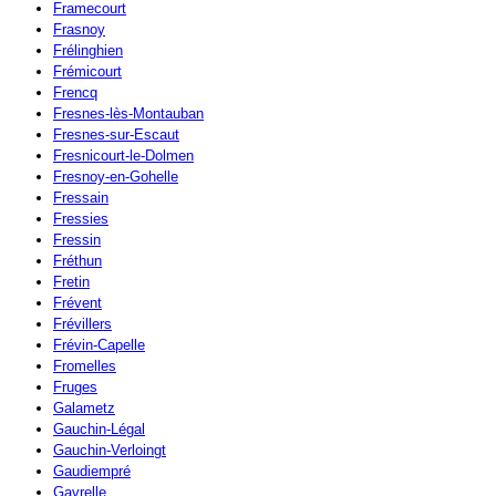
Framecourt
Frasnoy
Frélinghien
Frémicourt
Frencq
Fresnes-lès-Montauban
Fresnes-sur-Escaut
Fresnicourt-le-Dolmen
Fresnoy-en-Gohelle
Fressain
Fressies
Fressin
Fréthun
Fretin
Frévent
Frévillers
Frévin-Capelle
Fromelles
Fruges
Galametz
Gauchin-Légal
Gauchin-Verloingt
Gaudiempré
Gavrelle