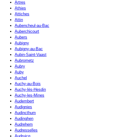
Artres
Athies
Attiches
Attin
Aubencheul-au-Bac
Auberchicourt
Aubers
Aubigny
Aubigny-au-Bac
Aubin-Saint-Vaast
Aubrometz
Aubry
Auby
Auchel
Auchy-au-Bois
Auchy-lès-Hesdin
Auchy-les-Mines
Audembert
Audignies
Audincthum
Audinghen
Audrehem
Audresselles
Audruicq