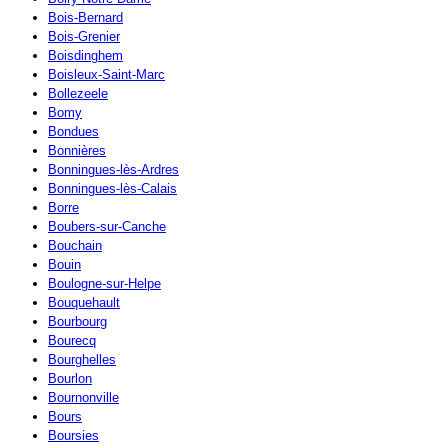
Bois-Bernard
Bois-Grenier
Boisdinghem
Boisleux-Saint-Marc
Bollezeele
Bomy
Bondues
Bonnières
Bonningues-lès-Ardres
Bonningues-lès-Calais
Borre
Boubers-sur-Canche
Bouchain
Bouin
Boulogne-sur-Helpe
Bouquehault
Bourbourg
Bourecq
Bourghelles
Bourlon
Bournonville
Bours
Boursies