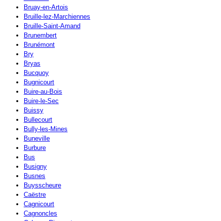
Bruay-en-Artois
Bruille-lez-Marchiennes
Bruille-Saint-Amand
Brunembert
Brunémont
Bry
Bryas
Bucquoy
Bugnicourt
Buire-au-Bois
Buire-le-Sec
Buissy
Bullecourt
Bully-les-Mines
Buneville
Burbure
Bus
Busigny
Busnes
Buysscheure
Caëstre
Cagnicourt
Cagnoncles