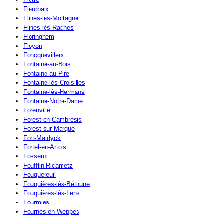
Fleurbaix
Flines-lès-Mortagne
Flines-lès-Raches
Floringhem
Floyon
Foncquevillers
Fontaine-au-Bois
Fontaine-au-Pire
Fontaine-lès-Croisilles
Fontaine-lès-Hermans
Fontaine-Notre-Dame
Forenville
Forest-en-Cambrésis
Forest-sur-Marque
Fort-Mardyck
Fortel-en-Artois
Fosseux
Foufflin-Ricametz
Fouquereuil
Fouquières-lès-Béthune
Fouquières-lès-Lens
Fourmies
Fournes-en-Weppes