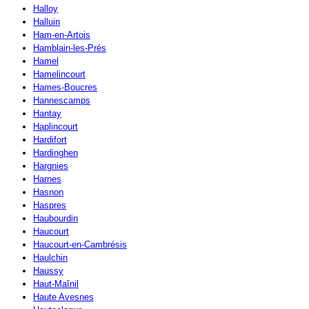
Halloy
Halluin
Ham-en-Artois
Hamblain-les-Prés
Hamel
Hamelincourt
Hames-Boucres
Hannescamps
Hantay
Haplincourt
Hardifort
Hardinghen
Hargnies
Harnes
Hasnon
Haspres
Haubourdin
Haucourt
Haucourt-en-Cambrésis
Haulchin
Haussy
Haut-Maînil
Haute Avesnes