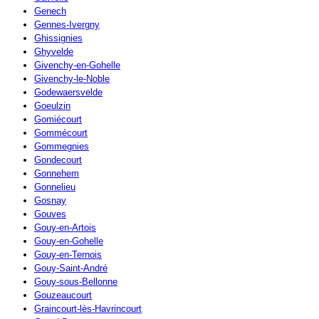
Genech
Gennes-Ivergny
Ghissignies
Ghyvelde
Givenchy-en-Gohelle
Givenchy-le-Noble
Godewaersvelde
Goeulzin
Gomiécourt
Gommécourt
Gommegnies
Gondecourt
Gonnehem
Gonnelieu
Gosnay
Gouves
Gouy-en-Artois
Gouy-en-Gohelle
Gouy-en-Ternois
Gouy-Saint-André
Gouy-sous-Bellonne
Gouzeaucourt
Graincourt-lès-Havrincourt