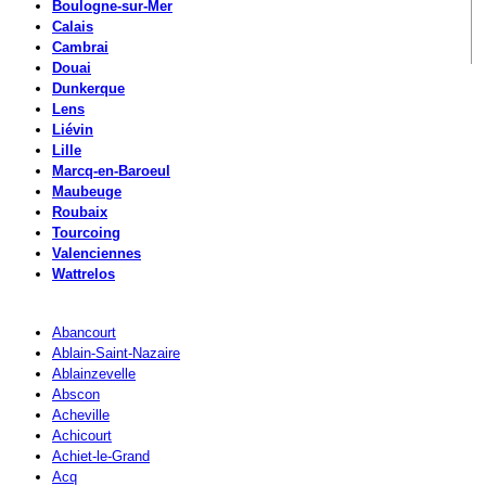
Boulogne-sur-Mer
Calais
Cambrai
Douai
Dunkerque
Lens
Liévin
Lille
Marcq-en-Baroeul
Maubeuge
Roubaix
Tourcoing
Valenciennes
Wattrelos
Abancourt
Ablain-Saint-Nazaire
Ablainzevelle
Abscon
Acheville
Achicourt
Achiet-le-Grand
Acq