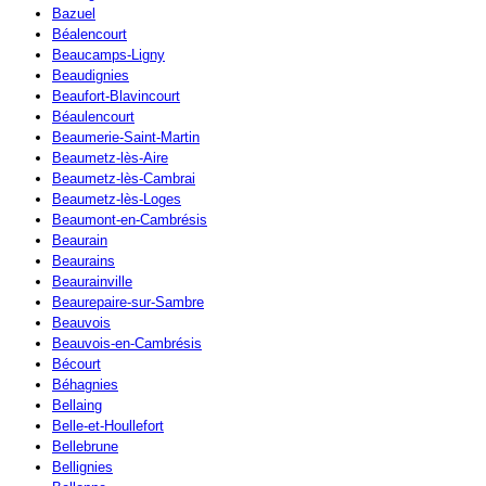
Bazuel
Béalencourt
Beaucamps-Ligny
Beaudignies
Beaufort-Blavincourt
Béaulencourt
Beaumerie-Saint-Martin
Beaumetz-lès-Aire
Beaumetz-lès-Cambrai
Beaumetz-lès-Loges
Beaumont-en-Cambrésis
Beaurain
Beaurains
Beaurainville
Beaurepaire-sur-Sambre
Beauvois
Beauvois-en-Cambrésis
Bécourt
Béhagnies
Bellaing
Belle-et-Houllefort
Bellebrune
Bellignies