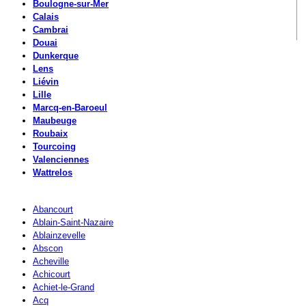
Boulogne-sur-Mer
Calais
Cambrai
Douai
Dunkerque
Lens
Liévin
Lille
Marcq-en-Baroeul
Maubeuge
Roubaix
Tourcoing
Valenciennes
Wattrelos
Abancourt
Ablain-Saint-Nazaire
Ablainzevelle
Abscon
Acheville
Achicourt
Achiet-le-Grand
Acq