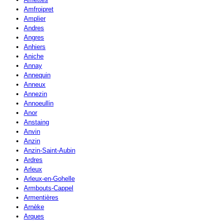
Amfroipret
Amplier
Andres
Angres
Anhiers
Aniche
Annay
Annequin
Anneux
Annezin
Annoeullin
Anor
Anstaing
Anvin
Anzin
Anzin-Saint-Aubin
Ardres
Arleux
Arleux-en-Gohelle
Armbouts-Cappel
Armentières
Arnèke
Arques