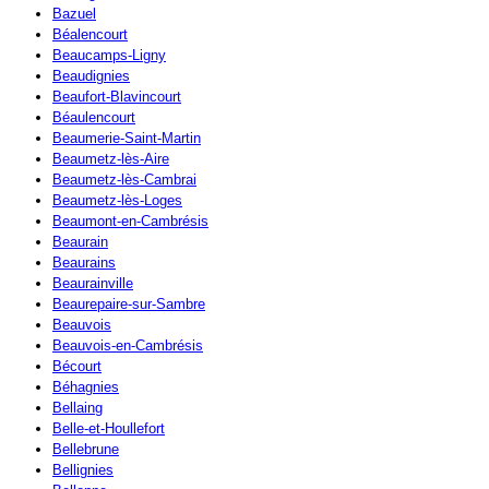
Bazuel
Béalencourt
Beaucamps-Ligny
Beaudignies
Beaufort-Blavincourt
Béaulencourt
Beaumerie-Saint-Martin
Beaumetz-lès-Aire
Beaumetz-lès-Cambrai
Beaumetz-lès-Loges
Beaumont-en-Cambrésis
Beaurain
Beaurains
Beaurainville
Beaurepaire-sur-Sambre
Beauvois
Beauvois-en-Cambrésis
Bécourt
Béhagnies
Bellaing
Belle-et-Houllefort
Bellebrune
Bellignies