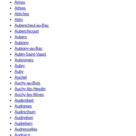
Artres
Athies
Attiches
Attin
Aubencheul-au-Bac
Auberchicourt
Aubers
Aubigny
Aubigny-au-Bac
Aubin-Saint-Vaast
Aubrometz
Aubry
Auby
Auchel
Auchy-au-Bois
Auchy-lès-Hesdin
Auchy-les-Mines
Audembert
Audignies
Audincthum
Audinghen
Audrehem
Audresselles
Audruicq