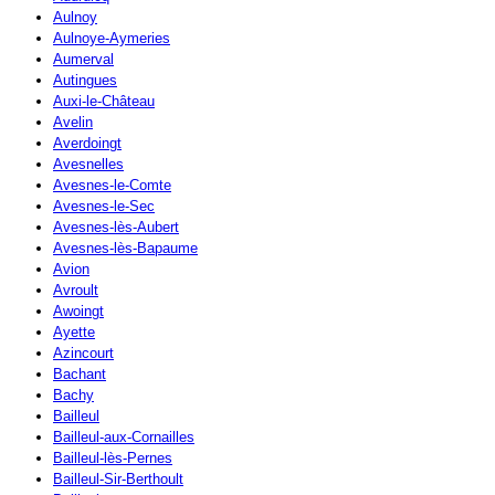
Aulnoy
Aulnoye-Aymeries
Aumerval
Autingues
Auxi-le-Château
Avelin
Averdoingt
Avesnelles
Avesnes-le-Comte
Avesnes-le-Sec
Avesnes-lès-Aubert
Avesnes-lès-Bapaume
Avion
Avroult
Awoingt
Ayette
Azincourt
Bachant
Bachy
Bailleul
Bailleul-aux-Cornailles
Bailleul-lès-Pernes
Bailleul-Sir-Berthoult