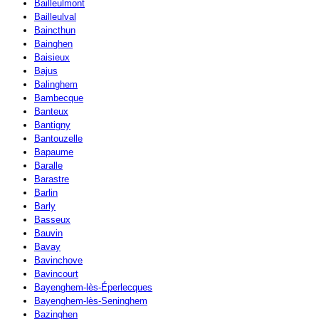
Bailleulmont
Bailleulval
Baincthun
Bainghen
Baisieux
Bajus
Balinghem
Bambecque
Banteux
Bantigny
Bantouzelle
Bapaume
Baralle
Barastre
Barlin
Barly
Basseux
Bauvin
Bavay
Bavinchove
Bavincourt
Bayenghem-lès-Éperlecques
Bayenghem-lès-Seninghem
Bazinghen