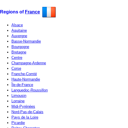
Regions of
France
Alsace
Aquitaine
Auvergne
Basse-Normandie
Bourgogne
Bretagne
Centre
Champagne-Ardenne
Corse
Franche-Comté
Haute-Normandie
Île-de-France
Languedoc-Roussillon
Limousin
Lorraine
Midi-Pyrénées
Nord-Pas-de-Calais
Pays de la Loire
Picardie