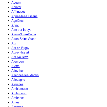
Acquin
Adinfer
Affringues
Agnez-lès-Duisans
Agnières
Agny
Aire-sur-la-Lys
Airon-Notre-Dame
Airon-Saint-Vaast
Aix
Aix-en-Ergny
Aix-en-Issart
Aix-Noulette
Alembon
Alette
Alincthun
Allennes-les-Marais
Allouagne
Alquines
Ambleteuse
Ambricourt
Ambrines
Ames
Amettes