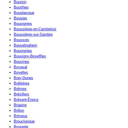
Boursin
Bourthes
Bousbecque
Bousies
Bousignies
Boussières-en-Cambrésis
Boussières-sur-Sambre
Boussois
Bouvelinghem
Bouvignies
Bouvigny-Boyeffles
Bouvines
Boyaval
Boyelles
Bray-Dunes
Brébières
Brêmes
Brévillers
Bréxent-Énocq
Briastre
Brillon
Brimeux
Brouckerque
Broxeele