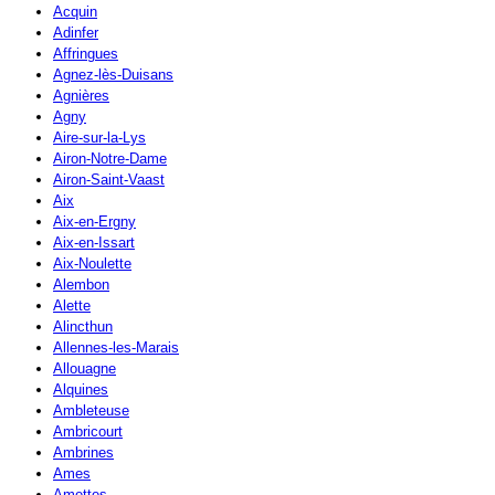
Acquin
Adinfer
Affringues
Agnez-lès-Duisans
Agnières
Agny
Aire-sur-la-Lys
Airon-Notre-Dame
Airon-Saint-Vaast
Aix
Aix-en-Ergny
Aix-en-Issart
Aix-Noulette
Alembon
Alette
Alincthun
Allennes-les-Marais
Allouagne
Alquines
Ambleteuse
Ambricourt
Ambrines
Ames
Amettes