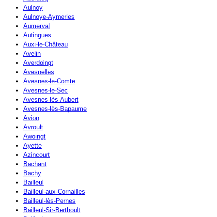
Aulnoy
Aulnoye-Aymeries
Aumerval
Autingues
Auxi-le-Château
Avelin
Averdoingt
Avesnelles
Avesnes-le-Comte
Avesnes-le-Sec
Avesnes-lès-Aubert
Avesnes-lès-Bapaume
Avion
Avroult
Awoingt
Ayette
Azincourt
Bachant
Bachy
Bailleul
Bailleul-aux-Cornailles
Bailleul-lès-Pernes
Bailleul-Sir-Berthoult