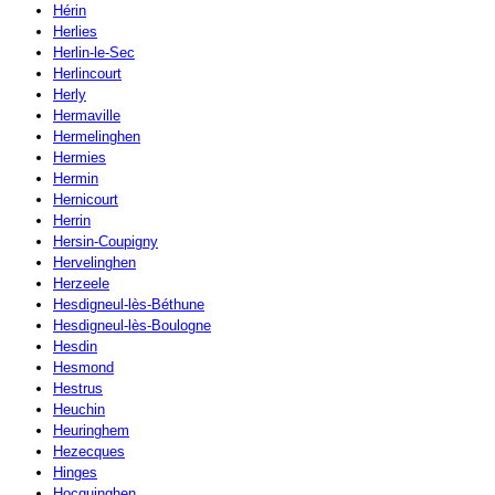
Hérin
Herlies
Herlin-le-Sec
Herlincourt
Herly
Hermaville
Hermelinghen
Hermies
Hermin
Hernicourt
Herrin
Hersin-Coupigny
Hervelinghen
Herzeele
Hesdigneul-lès-Béthune
Hesdigneul-lès-Boulogne
Hesdin
Hesmond
Hestrus
Heuchin
Heuringhem
Hezecques
Hinges
Hocquinghen