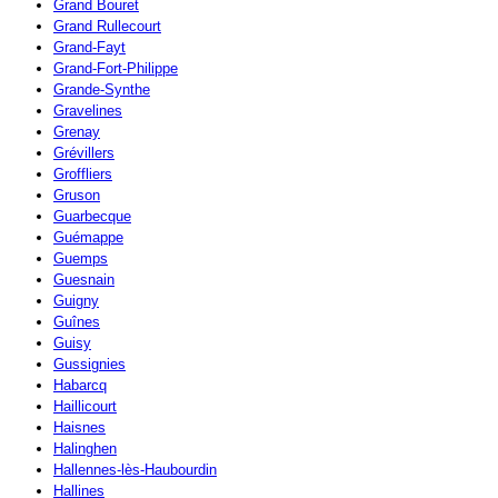
Grand Bouret
Grand Rullecourt
Grand-Fayt
Grand-Fort-Philippe
Grande-Synthe
Gravelines
Grenay
Grévillers
Groffliers
Gruson
Guarbecque
Guémappe
Guemps
Guesnain
Guigny
Guînes
Guisy
Gussignies
Habarcq
Haillicourt
Haisnes
Halinghen
Hallennes-lès-Haubourdin
Hallines