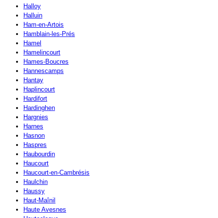
Halloy
Halluin
Ham-en-Artois
Hamblain-les-Prés
Hamel
Hamelincourt
Hames-Boucres
Hannescamps
Hantay
Haplincourt
Hardifort
Hardinghen
Hargnies
Harnes
Hasnon
Haspres
Haubourdin
Haucourt
Haucourt-en-Cambrésis
Haulchin
Haussy
Haut-Maînil
Haute Avesnes