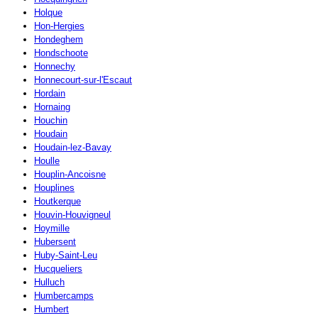
Holque
Hon-Hergies
Hondeghem
Hondschoote
Honnechy
Honnecourt-sur-l'Escaut
Hordain
Hornaing
Houchin
Houdain
Houdain-lez-Bavay
Houlle
Houplin-Ancoisne
Houplines
Houtkerque
Houvin-Houvigneul
Hoymille
Hubersent
Huby-Saint-Leu
Hucqueliers
Hulluch
Humbercamps
Humbert