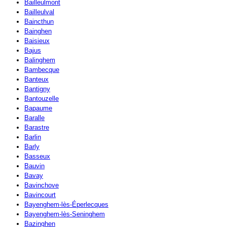
Bailleulmont
Bailleulval
Baincthun
Bainghen
Baisieux
Bajus
Balinghem
Bambecque
Banteux
Bantigny
Bantouzelle
Bapaume
Baralle
Barastre
Barlin
Barly
Basseux
Bauvin
Bavay
Bavinchove
Bavincourt
Bayenghem-lès-Éperlecques
Bayenghem-lès-Seninghem
Bazinghen