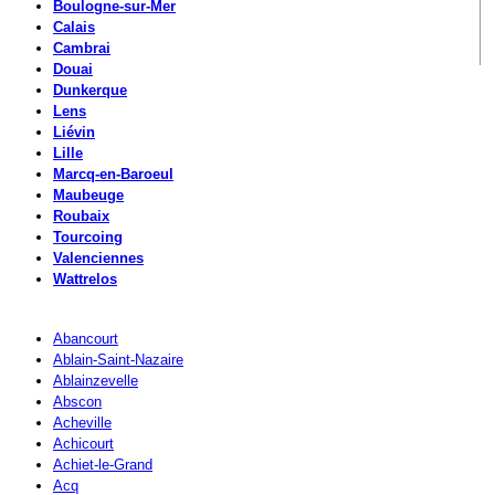
Boulogne-sur-Mer
Calais
Cambrai
Douai
Dunkerque
Lens
Liévin
Lille
Marcq-en-Baroeul
Maubeuge
Roubaix
Tourcoing
Valenciennes
Wattrelos
Abancourt
Ablain-Saint-Nazaire
Ablainzevelle
Abscon
Acheville
Achicourt
Achiet-le-Grand
Acq