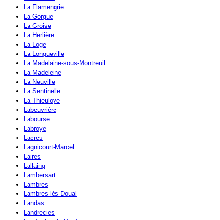
La Flamengrie
La Gorgue
La Groise
La Herlière
La Loge
La Longueville
La Madelaine-sous-Montreuil
La Madeleine
La Neuville
La Sentinelle
La Thieuloye
Labeuvrière
Labourse
Labroye
Lacres
Lagnicourt-Marcel
Laires
Lallaing
Lambersart
Lambres
Lambres-lès-Douai
Landas
Landrecies