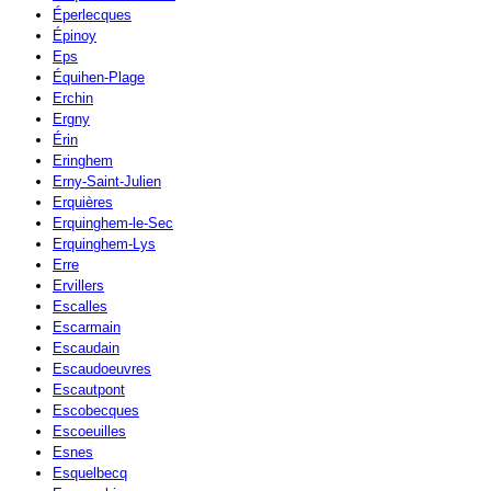
Éperlecques
Épinoy
Eps
Équihen-Plage
Erchin
Ergny
Érin
Eringhem
Erny-Saint-Julien
Erquières
Erquinghem-le-Sec
Erquinghem-Lys
Erre
Ervillers
Escalles
Escarmain
Escaudain
Escaudoeuvres
Escautpont
Escobecques
Escoeuilles
Esnes
Esquelbecq