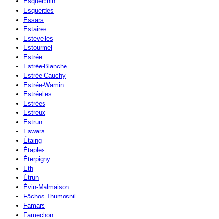
Esquerchin
Esquerdes
Essars
Estaires
Estevelles
Estourmel
Estrée
Estrée-Blanche
Estrée-Cauchy
Estrée-Wamin
Estréelles
Estrées
Estreux
Estrun
Eswars
Étaing
Étaples
Éterpigny
Eth
Étrun
Évin-Malmaison
Fâches-Thumesnil
Famars
Famechon