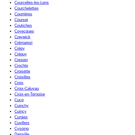
Courcelles-les-Lens
Courchelettes
Courrières
Courset
Coutiches
Coyecques
Craywick
Crémarest
Crépy
Créquy
Crespin
Crochte
Croisette
Croisilles
Croix
Croix-Caluyau
Croix-en-Ternoise
Cucq
Cuinchy
Cuincy
Curgies
Cuvillers
Cysoing
Dainville