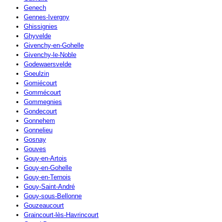
Genech
Gennes-Ivergny
Ghissignies
Ghyvelde
Givenchy-en-Gohelle
Givenchy-le-Noble
Godewaersvelde
Goeulzin
Gomiécourt
Gommécourt
Gommegnies
Gondecourt
Gonnehem
Gonnelieu
Gosnay
Gouves
Gouy-en-Artois
Gouy-en-Gohelle
Gouy-en-Ternois
Gouy-Saint-André
Gouy-sous-Bellonne
Gouzeaucourt
Graincourt-lès-Havrincourt