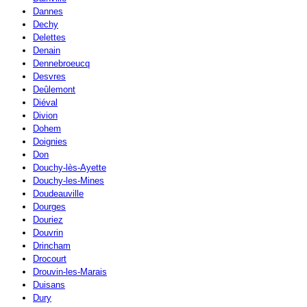
Dannes
Dechy
Delettes
Denain
Dennebroeucq
Desvres
Deûlemont
Diéval
Divion
Dohem
Doignies
Don
Douchy-lès-Ayette
Douchy-les-Mines
Doudeauville
Dourges
Douriez
Douvrin
Drincham
Drocourt
Drouvin-les-Marais
Duisans
Dury