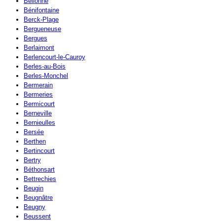
Bellonne
Bénifontaine
Berck-Plage
Bergueneuse
Bergues
Berlaimont
Berlencourt-le-Cauroy
Berles-au-Bois
Berles-Monchel
Bermerain
Bermeries
Bermicourt
Berneville
Bernieulles
Bersée
Berthen
Bertincourt
Bertry
Béthonsart
Bettrechies
Beugin
Beugnâtre
Beugny
Beussent