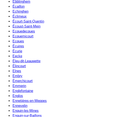
Ebblinghem
Écaillon
Echinghen
Éclimeux
Écourt-Saint-Quentin
Écoust-Saint-Mein
Ecquedecques
Ecquemicourt
Ecques
Écuires
Écurie
Eecke
Éleu-dit-Leauwette
Élincourt
Elnes
Embry
Émerchicourt
Emmerin
Englefontaine
Englos
Ennetières-en-Weppes
Ennevelin
Enquin-les-Mines
Enquin-sur-Baillons