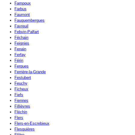
Fampoux
Farbus
Faumont
Fauquembergues
Favreuil
Febvin-Palfart
Féchain
Feignies
Fenain
Ferfay
Férin
Ferques
Ferrière-la-Grande
Festubert
Feuchy
Ficheux
Fiefs
Fiennes
Fillièvres
Fléchin
Flers
Flers-en-Escrebieux
Flesquières
Flêtre