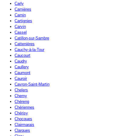
Carly
Carnières
Carnin
Cartignies
Carvin
Cassel
Catillon-sur-Sambre
Cattenières
Cauchy-à-la-Tour
Caucourt
Caudry
Caullery
Caumont
Cauroir
Cavron-Saint-Martin
Chelers
Chemy
Chéreng
Chériennes
Chérisy
Chocques
Clairmarais
Clarques