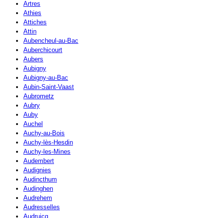
Artres
Athies
Attiches
Attin
Aubencheul-au-Bac
Auberchicourt
Aubers
Aubigny
Aubigny-au-Bac
Aubin-Saint-Vaast
Aubrometz
Aubry
Auby
Auchel
Auchy-au-Bois
Auchy-lès-Hesdin
Auchy-les-Mines
Audembert
Audignies
Audincthum
Audinghen
Audrehem
Audresselles
Audruicq