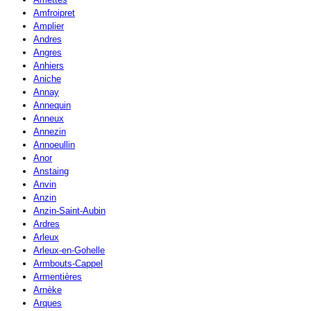
Amfroipret
Amplier
Andres
Angres
Anhiers
Aniche
Annay
Annequin
Anneux
Annezin
Annoeullin
Anor
Anstaing
Anvin
Anzin
Anzin-Saint-Aubin
Ardres
Arleux
Arleux-en-Gohelle
Armbouts-Cappel
Armentières
Arnèke
Arques