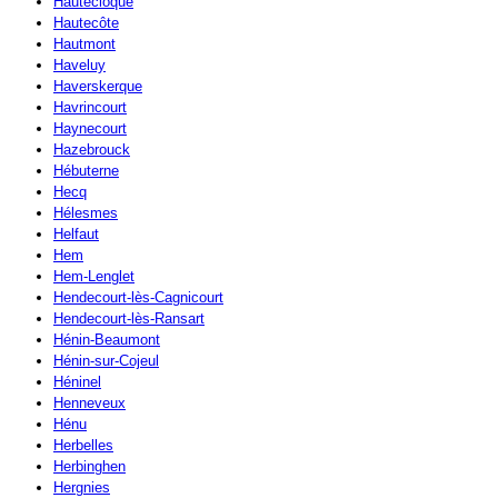
Hautecloque
Hautecôte
Hautmont
Haveluy
Haverskerque
Havrincourt
Haynecourt
Hazebrouck
Hébuterne
Hecq
Hélesmes
Helfaut
Hem
Hem-Lenglet
Hendecourt-lès-Cagnicourt
Hendecourt-lès-Ransart
Hénin-Beaumont
Hénin-sur-Cojeul
Héninel
Henneveux
Hénu
Herbelles
Herbinghen
Hergnies