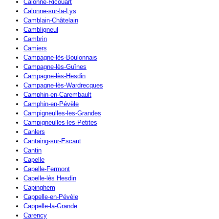
Calonne-Ricouart
Calonne-sur-la-Lys
Camblain-Châtelain
Cambligneul
Cambrin
Camiers
Campagne-lès-Boulonnais
Campagne-lès-Guînes
Campagne-lès-Hesdin
Campagne-lès-Wardrecques
Camphin-en-Carembault
Camphin-en-Pévèle
Campigneulles-les-Grandes
Campigneulles-les-Petites
Canlers
Cantaing-sur-Escaut
Cantin
Capelle
Capelle-Fermont
Capelle-lès Hesdin
Capinghem
Cappelle-en-Pévèle
Cappelle-la-Grande
Carency