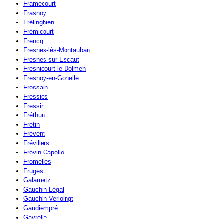
Framecourt
Frasnoy
Frélinghien
Frémicourt
Frencq
Fresnes-lès-Montauban
Fresnes-sur-Escaut
Fresnicourt-le-Dolmen
Fresnoy-en-Gohelle
Fressain
Fressies
Fressin
Fréthun
Fretin
Frévent
Frévillers
Frévin-Capelle
Fromelles
Fruges
Galametz
Gauchin-Légal
Gauchin-Verloingt
Gaudiempré
Gavrelle