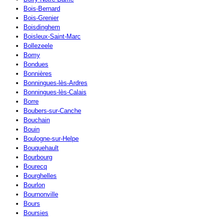
Bois-Bernard
Bois-Grenier
Boisdinghem
Boisleux-Saint-Marc
Bollezeele
Bomy
Bondues
Bonnières
Bonningues-lès-Ardres
Bonningues-lès-Calais
Borre
Boubers-sur-Canche
Bouchain
Bouin
Boulogne-sur-Helpe
Bouquehault
Bourbourg
Bourecq
Bourghelles
Bourlon
Bournonville
Bours
Boursies