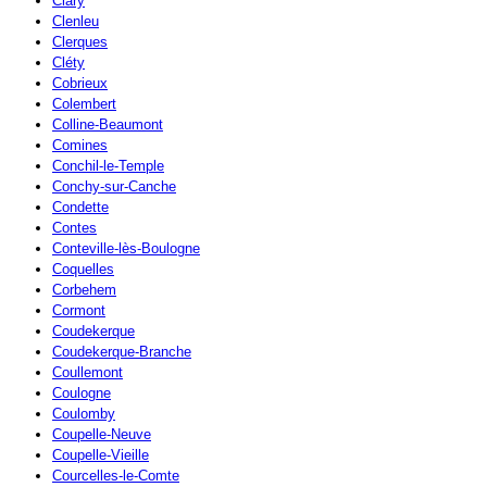
Clary
Clenleu
Clerques
Cléty
Cobrieux
Colembert
Colline-Beaumont
Comines
Conchil-le-Temple
Conchy-sur-Canche
Condette
Contes
Conteville-lès-Boulogne
Coquelles
Corbehem
Cormont
Coudekerque
Coudekerque-Branche
Coullemont
Coulogne
Coulomby
Coupelle-Neuve
Coupelle-Vieille
Courcelles-le-Comte