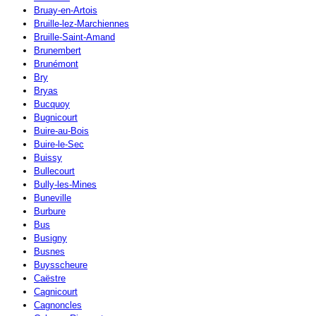
Bruay-en-Artois
Bruille-lez-Marchiennes
Bruille-Saint-Amand
Brunembert
Brunémont
Bry
Bryas
Bucquoy
Bugnicourt
Buire-au-Bois
Buire-le-Sec
Buissy
Bullecourt
Bully-les-Mines
Buneville
Burbure
Bus
Busigny
Busnes
Buysscheure
Caëstre
Cagnicourt
Cagnoncles