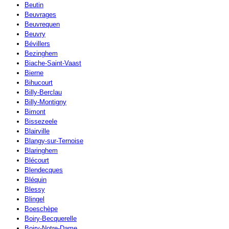
Beutin
Beuvrages
Beuvrequen
Beuvry
Bévillers
Bezinghem
Biache-Saint-Vaast
Bierne
Bihucourt
Billy-Berclau
Billy-Montigny
Bimont
Bissezeele
Blairville
Blangy-sur-Ternoise
Blaringhem
Blécourt
Blendecques
Bléquin
Blessy
Blingel
Boeschèpe
Boiry-Becquerelle
Boiry-Notre-Dame