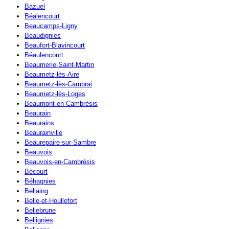
Bazuel
Béalencourt
Beaucamps-Ligny
Beaudignies
Beaufort-Blavincourt
Béaulencourt
Beaumerie-Saint-Martin
Beaumetz-lès-Aire
Beaumetz-lès-Cambrai
Beaumetz-lès-Loges
Beaumont-en-Cambrésis
Beaurain
Beaurains
Beaurainville
Beaurepaire-sur-Sambre
Beauvois
Beauvois-en-Cambrésis
Bécourt
Béhagnies
Bellaing
Belle-et-Houllefort
Bellebrune
Bellignies