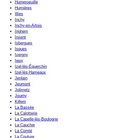
Humeroeuille
Humières
Illies
Inchy
Inchy-en-Artois
Inghem
Inxent
Isbergues
Isques
Ivergny
Iwuy
Izel-lès-Équerchin
Izel-lès-Hameaux
Jenlain
Jeumont
Jolimetz
Journy
Killem
La Bassée
La Calotterie
La Capelle-lès-Boulogne
La Cauchie
La Comté
La Couture