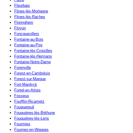
Fleurbaix
Flines-lès-Mortagne
Flines-lès-Raches
Floringhem
Floyon
Foncquevillers
Fontaine-au-Bois
Fontaine-au-Pire
Fontaine-lès-Croisilles
Fontaine-lès-Hermans
Fontaine-Notre-Dame
Forenville
Forest-en-Cambrésis
Forest-sur-Marque
Fort-Mardyck
Fortel-en-Artois
Fosseux
Foufflin-Ricametz
Fouquereuil
Fouquières-lès-Béthune
Fouquières-lès-Lens
Fourmies
Fournes-en-Weppes