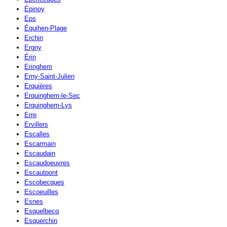
Épinoy
Eps
Équihen-Plage
Erchin
Ergny
Érin
Eringhem
Erny-Saint-Julien
Erquières
Erquinghem-le-Sec
Erquinghem-Lys
Erre
Ervillers
Escalles
Escarmain
Escaudain
Escaudoeuvres
Escautpont
Escobecques
Escoeuilles
Esnes
Esquelbecq
Esquerchin