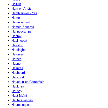
Halluin
Ham-en-Artois
Hamblain-les-Prés
Hamel
Hamelincourt
Hames-Boucres
Hannescamps
Hantay
Haplincourt
Hardifort
Hardinghen
Hargnies
Harnes
Hasnon
Haspres
Haubourdin
Haucourt
Haucourt-en-Cambrésis
Haulchin
Haussy
Haut-Maînil
Haute Avesnes
Hautecloque