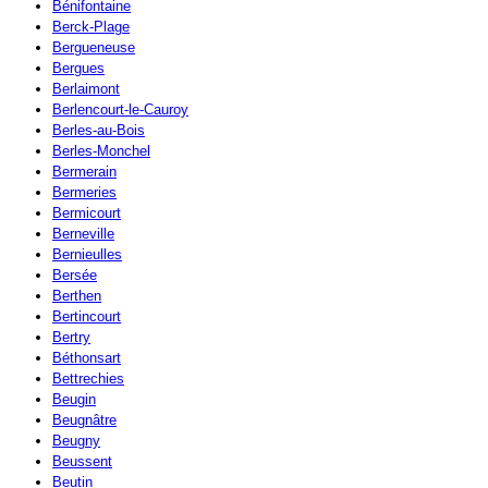
Bénifontaine
Berck-Plage
Bergueneuse
Bergues
Berlaimont
Berlencourt-le-Cauroy
Berles-au-Bois
Berles-Monchel
Bermerain
Bermeries
Bermicourt
Berneville
Bernieulles
Bersée
Berthen
Bertincourt
Bertry
Béthonsart
Bettrechies
Beugin
Beugnâtre
Beugny
Beussent
Beutin