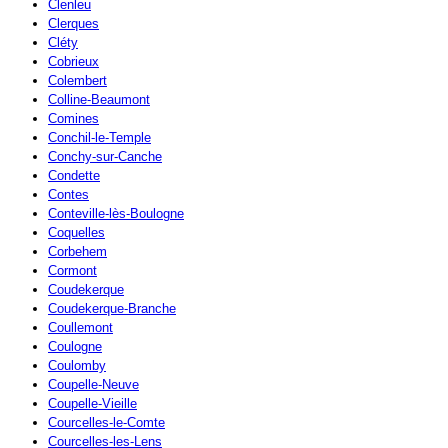
Clenleu
Clerques
Cléty
Cobrieux
Colembert
Colline-Beaumont
Comines
Conchil-le-Temple
Conchy-sur-Canche
Condette
Contes
Conteville-lès-Boulogne
Coquelles
Corbehem
Cormont
Coudekerque
Coudekerque-Branche
Coullemont
Coulogne
Coulomby
Coupelle-Neuve
Coupelle-Vieille
Courcelles-le-Comte
Courcelles-les-Lens