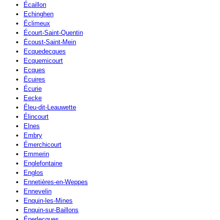
Écaillon
Echinghen
Éclimeux
Écourt-Saint-Quentin
Écoust-Saint-Mein
Ecquedecques
Ecquemicourt
Ecques
Écuires
Écurie
Eecke
Éleu-dit-Leauwette
Élincourt
Elnes
Embry
Émerchicourt
Emmerin
Englefontaine
Englos
Ennetières-en-Weppes
Ennevelin
Enquin-les-Mines
Enquin-sur-Baillons
Éperlecques