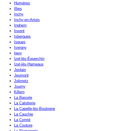
Humières
Illies
Inchy
Inchy-en-Artois
Inghem
Inxent
Isbergues
Isques
Ivergny
Iwuy
Izel-lès-Équerchin
Izel-lès-Hameaux
Jenlain
Jeumont
Jolimetz
Journy
Killem
La Bassée
La Calotterie
La Capelle-lès-Boulogne
La Cauchie
La Comté
La Couture
La Flamengrie