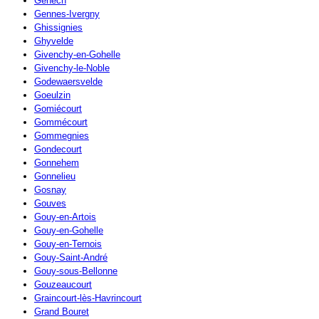
Genech
Gennes-Ivergny
Ghissignies
Ghyvelde
Givenchy-en-Gohelle
Givenchy-le-Noble
Godewaersvelde
Goeulzin
Gomiécourt
Gommécourt
Gommegnies
Gondecourt
Gonnehem
Gonnelieu
Gosnay
Gouves
Gouy-en-Artois
Gouy-en-Gohelle
Gouy-en-Ternois
Gouy-Saint-André
Gouy-sous-Bellonne
Gouzeaucourt
Graincourt-lès-Havrincourt
Grand Bouret