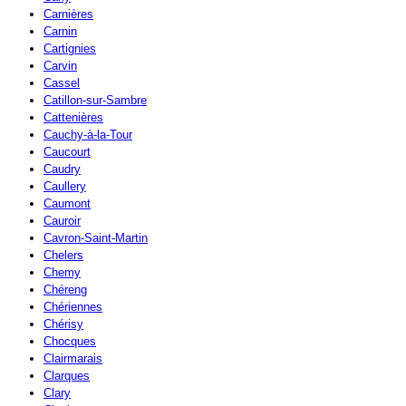
Carnières
Carnin
Cartignies
Carvin
Cassel
Catillon-sur-Sambre
Cattenières
Cauchy-à-la-Tour
Caucourt
Caudry
Caullery
Caumont
Cauroir
Cavron-Saint-Martin
Chelers
Chemy
Chéreng
Chériennes
Chérisy
Chocques
Clairmarais
Clarques
Clary