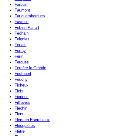
Farbus
Faumont
Fauquembergues
Favreuil
Febvin-Palfart
Féchain
Feignies
Fenain
Ferfay
Férin
Ferques
Ferrière-la-Grande
Festubert
Feuchy
Ficheux
Fiefs
Fiennes
Fillièvres
Fléchin
Flers
Flers-en-Escrebieux
Flesquières
Flêtre