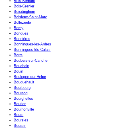
Bois-Bernard
Bois-Grenier
Boisdinghem
Boisleux-Saint-Marc
Bollezeele
Bomy
Bondues
Bonnières
Bonningues-lès-Ardres
Bonningues-lès-Calais
Borre
Boubers-sur-Canche
Bouchain
Bouin
Boulogne-sur-Helpe
Bouquehault
Bourbourg
Bourecq
Bourghelles
Bourlon
Bournonville
Bours
Boursies
Boursin