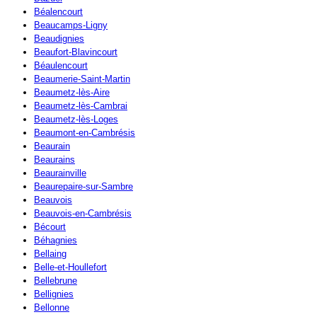
Béalencourt
Beaucamps-Ligny
Beaudignies
Beaufort-Blavincourt
Béaulencourt
Beaumerie-Saint-Martin
Beaumetz-lès-Aire
Beaumetz-lès-Cambrai
Beaumetz-lès-Loges
Beaumont-en-Cambrésis
Beaurain
Beaurains
Beaurainville
Beaurepaire-sur-Sambre
Beauvois
Beauvois-en-Cambrésis
Bécourt
Béhagnies
Bellaing
Belle-et-Houllefort
Bellebrune
Bellignies
Bellonne