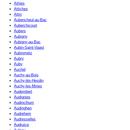
Athies
Attiches
Attin
Aubencheul-au-Bac
Auberchicourt
Aubers
Aubigny
Aubigny-au-Bac
Aubin-Saint-Vaast
Aubrometz
Aubry
Auby
Auchel
Auchy-au-Bois
Auchy-lès-Hesdin
Auchy-les-Mines
Audembert
Audignies
Audincthum
Audinghen
Audrehem
Audresselles
Audruicq