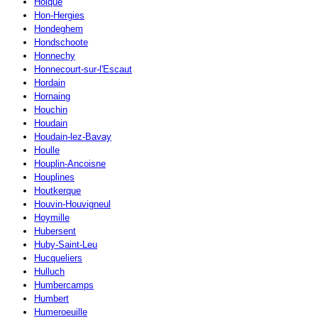
Holque
Hon-Hergies
Hondeghem
Hondschoote
Honnechy
Honnecourt-sur-l'Escaut
Hordain
Hornaing
Houchin
Houdain
Houdain-lez-Bavay
Houlle
Houplin-Ancoisne
Houplines
Houtkerque
Houvin-Houvigneul
Hoymille
Hubersent
Huby-Saint-Leu
Hucqueliers
Hulluch
Humbercamps
Humbert
Humeroeuille