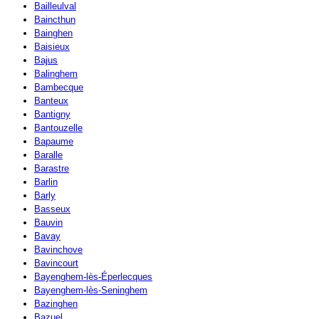
Bailleulval
Baincthun
Bainghen
Baisieux
Bajus
Balinghem
Bambecque
Banteux
Bantigny
Bantouzelle
Bapaume
Baralle
Barastre
Barlin
Barly
Basseux
Bauvin
Bavay
Bavinchove
Bavincourt
Bayenghem-lès-Éperlecques
Bayenghem-lès-Seninghem
Bazinghen
Bazuel