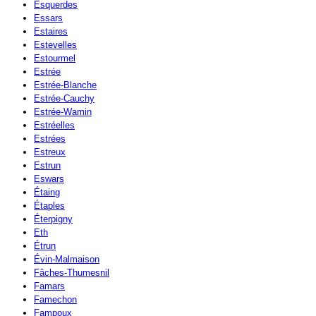
Esquerdes
Essars
Estaires
Estevelles
Estourmel
Estrée
Estrée-Blanche
Estrée-Cauchy
Estrée-Wamin
Estréelles
Estrées
Estreux
Estrun
Eswars
Étaing
Étaples
Éterpigny
Eth
Étrun
Évin-Malmaison
Fâches-Thumesnil
Famars
Famechon
Fampoux