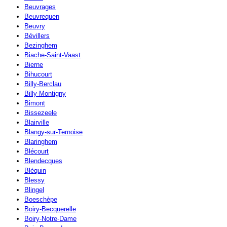
Beuvrages
Beuvrequen
Beuvry
Bévillers
Bezinghem
Biache-Saint-Vaast
Bierne
Bihucourt
Billy-Berclau
Billy-Montigny
Bimont
Bissezeele
Blairville
Blangy-sur-Ternoise
Blaringhem
Blécourt
Blendecques
Bléquin
Blessy
Blingel
Boeschèpe
Boiry-Becquerelle
Boiry-Notre-Dame