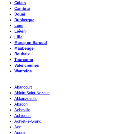
Calais
Cambrai
Douai
Dunkerque
Lens
Liévin
Lille
Marcq-en-Baroeul
Maubeuge
Roubaix
Tourcoing
Valenciennes
Wattrelos
Abancourt
Ablain-Saint-Nazaire
Ablainzevelle
Abscon
Acheville
Achicourt
Achiet-le-Grand
Acq
Acquin