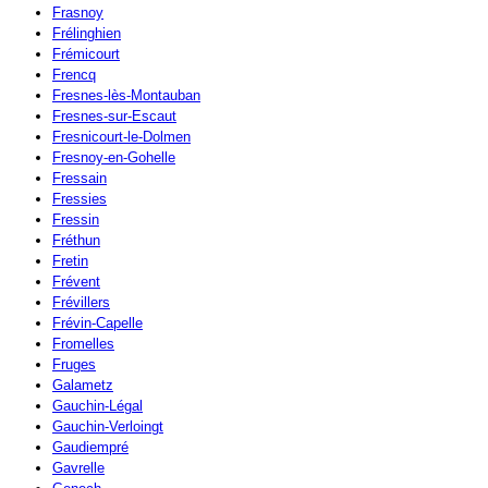
Frasnoy
Frélinghien
Frémicourt
Frencq
Fresnes-lès-Montauban
Fresnes-sur-Escaut
Fresnicourt-le-Dolmen
Fresnoy-en-Gohelle
Fressain
Fressies
Fressin
Fréthun
Fretin
Frévent
Frévillers
Frévin-Capelle
Fromelles
Fruges
Galametz
Gauchin-Légal
Gauchin-Verloingt
Gaudiempré
Gavrelle