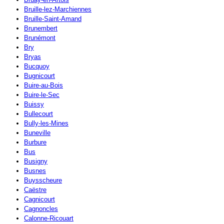
Bruille-lez-Marchiennes
Bruille-Saint-Amand
Brunembert
Brunémont
Bry
Bryas
Bucquoy
Bugnicourt
Buire-au-Bois
Buire-le-Sec
Buissy
Bullecourt
Bully-les-Mines
Buneville
Burbure
Bus
Busigny
Busnes
Buysscheure
Caëstre
Cagnicourt
Cagnoncles
Calonne-Ricouart