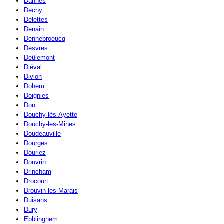
Dannes
Dechy
Delettes
Denain
Dennebroeucq
Desvres
Deûlemont
Diéval
Divion
Dohem
Doignies
Don
Douchy-lès-Ayette
Douchy-les-Mines
Doudeauville
Dourges
Douriez
Douvrin
Drincham
Drocourt
Drouvin-les-Marais
Duisans
Dury
Ebblinghem