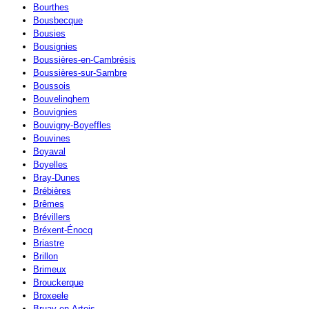
Bourthes
Bousbecque
Bousies
Bousignies
Boussières-en-Cambrésis
Boussières-sur-Sambre
Boussois
Bouvelinghem
Bouvignies
Bouvigny-Boyeffles
Bouvines
Boyaval
Boyelles
Bray-Dunes
Brébières
Brêmes
Brévillers
Bréxent-Énocq
Briastre
Brillon
Brimeux
Brouckerque
Broxeele
Bruay-en-Artois