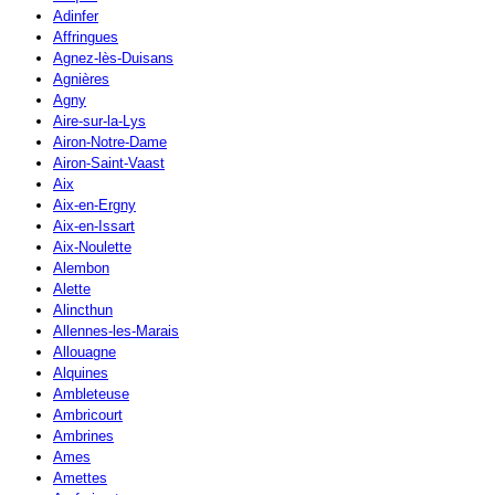
Adinfer
Affringues
Agnez-lès-Duisans
Agnières
Agny
Aire-sur-la-Lys
Airon-Notre-Dame
Airon-Saint-Vaast
Aix
Aix-en-Ergny
Aix-en-Issart
Aix-Noulette
Alembon
Alette
Alincthun
Allennes-les-Marais
Allouagne
Alquines
Ambleteuse
Ambricourt
Ambrines
Ames
Amettes