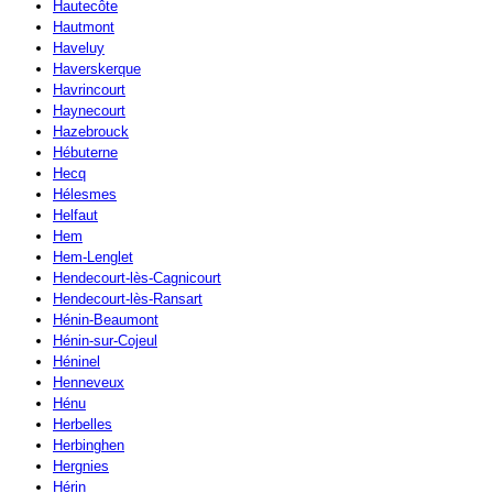
Hautecôte
Hautmont
Haveluy
Haverskerque
Havrincourt
Haynecourt
Hazebrouck
Hébuterne
Hecq
Hélesmes
Helfaut
Hem
Hem-Lenglet
Hendecourt-lès-Cagnicourt
Hendecourt-lès-Ransart
Hénin-Beaumont
Hénin-sur-Cojeul
Héninel
Henneveux
Hénu
Herbelles
Herbinghen
Hergnies
Hérin