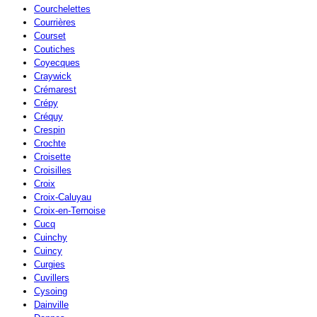
Courchelettes
Courrières
Courset
Coutiches
Coyecques
Craywick
Crémarest
Crépy
Créquy
Crespin
Crochte
Croisette
Croisilles
Croix
Croix-Caluyau
Croix-en-Ternoise
Cucq
Cuinchy
Cuincy
Curgies
Cuvillers
Cysoing
Dainville