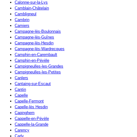
Calonne-sur-la-Lys
Camblain-Châtelain
Cambligneul
Cambrin
Camiers
Campagne-lès-Boulonnais
Campagne-lès-Guînes
Campagne-lès-Hesdin
Campagne-lès-Wardrecques
Camphin-en-Carembault
Camphin-en-Pévèle
Campigneulles-les-Grandes
Campigneulles-les-Petites
Canlers
Cantaing-sur-Escaut
Cantin
Capelle
Capelle-Fermont
Capelle-lès Hesdin
Capinghem
Cappelle-en-Pévèle
Cappelle-la-Grande
Carency
Carly