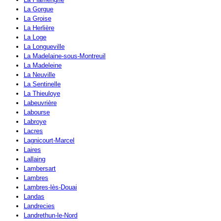
La Gorgue
La Groise
La Herlière
La Loge
La Longueville
La Madelaine-sous-Montreuil
La Madeleine
La Neuville
La Sentinelle
La Thieuloye
Labeuvrière
Labourse
Labroye
Lacres
Lagnicourt-Marcel
Laires
Lallaing
Lambersart
Lambres
Lambres-lès-Douai
Landas
Landrecies
Landrethun-le-Nord