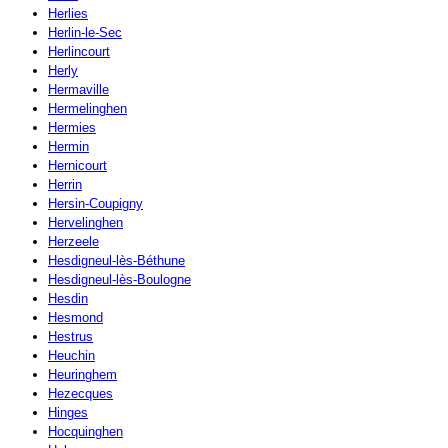
Herlies
Herlin-le-Sec
Herlincourt
Herly
Hermaville
Hermelinghen
Hermies
Hermin
Hernicourt
Herrin
Hersin-Coupigny
Hervelinghen
Herzeele
Hesdigneul-lès-Béthune
Hesdigneul-lès-Boulogne
Hesdin
Hesmond
Hestrus
Heuchin
Heuringhem
Hezecques
Hinges
Hocquinghen