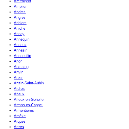
Amfroipret
Amplier
Andres
Angres
Anhiers
Aniche
Annay
Annequin
Anneux
Annezin
Annoeullin
Anor
Anstaing
Anvin
Anzin
Anzin-Saint-Aubin
Ardres
Arleux
Arleux-en-Gohelle
Armbouts-Cappel
Armentières
Arnèke
Arques
Artres