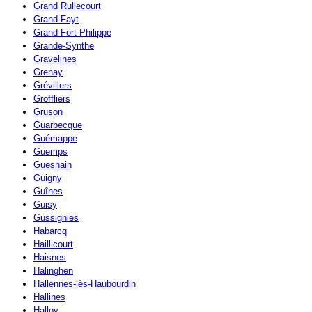
Grand Rullecourt
Grand-Fayt
Grand-Fort-Philippe
Grande-Synthe
Gravelines
Grenay
Grévillers
Groffliers
Gruson
Guarbecque
Guémappe
Guemps
Guesnain
Guigny
Guînes
Guisy
Gussignies
Habarcq
Haillicourt
Haisnes
Halinghen
Hallennes-lès-Haubourdin
Hallines
Halloy