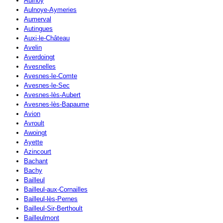
Aulnoy
Aulnoye-Aymeries
Aumerval
Autingues
Auxi-le-Château
Avelin
Averdoingt
Avesnelles
Avesnes-le-Comte
Avesnes-le-Sec
Avesnes-lès-Aubert
Avesnes-lès-Bapaume
Avion
Avroult
Awoingt
Ayette
Azincourt
Bachant
Bachy
Bailleul
Bailleul-aux-Cornailles
Bailleul-lès-Pernes
Bailleul-Sir-Berthoult
Bailleulmont