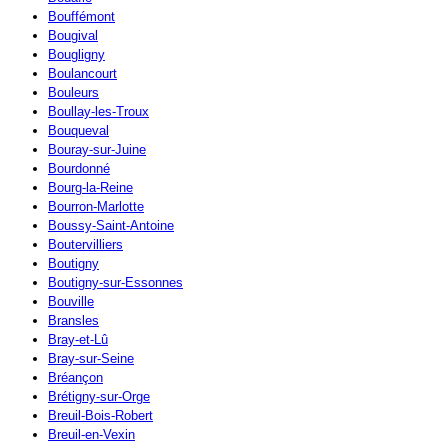
Bouffémont
Bougival
Bougligny
Boulancourt
Bouleurs
Boullay-les-Troux
Bouqueval
Bouray-sur-Juine
Bourdonné
Bourg-la-Reine
Bourron-Marlotte
Boussy-Saint-Antoine
Boutervilliers
Boutigny
Boutigny-sur-Essonnes
Bouville
Bransles
Bray-et-Lû
Bray-sur-Seine
Bréançon
Brétigny-sur-Orge
Breuil-Bois-Robert
Breuil-en-Vexin