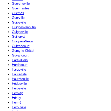
Guercheville
Guermantes
Guernes
Guerville
Guibeville
Guignes-Rabutin
Guigneville
Guillerval
Guiry-en-Vexin
Guitrancourt
Gurcy-le-Châtel
Guyancourt
Haravilliers
Hardricourt
Hargeville
Haute-Isle
Hautefeuille
Hédouville
Herbeville
Herblay
Héricy
Hermé
Hérouville