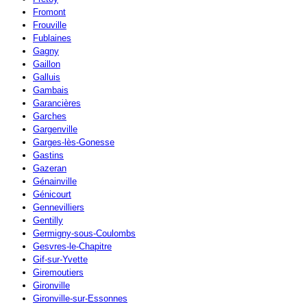
Fromont
Frouville
Fublaines
Gagny
Gaillon
Galluis
Gambais
Garancières
Garches
Gargenville
Garges-lès-Gonesse
Gastins
Gazeran
Génainville
Génicourt
Gennevilliers
Gentilly
Germigny-sous-Coulombs
Gesvres-le-Chapitre
Gif-sur-Yvette
Giremoutiers
Gironville
Gironville-sur-Essonnes