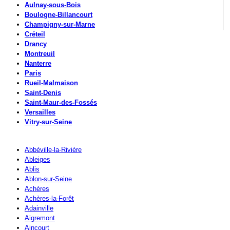
Aulnay-sous-Bois
Boulogne-Billancourt
Champigny-sur-Marne
Créteil
Drancy
Montreuil
Nanterre
Paris
Rueil-Malmaison
Saint-Denis
Saint-Maur-des-Fossés
Versailles
Vitry-sur-Seine
Abbéville-la-Rivière
Ableiges
Ablis
Ablon-sur-Seine
Achères
Achères-la-Forêt
Adainville
Aigremont
Aincourt