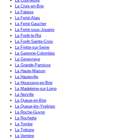
La Courneuve
La Croix-en-Brie
La Falaise
La Ferté-Alais
La Ferté-Gaucher
La Ferté-sous-Jouarre
La Forêt-le-Roi
La Forêt-Sainte-Croix
La Frette-sur-Seine
La Garenne-Colombes
La Genevraye
La Grande-Paroisse
La Haute-Maison
La Hauteville
La Houssaye-en-Brie
La Madeleine-sur-Loing
La Norville
La Queue-en-Brie
La Queue-lès-Yvelines
La Roche-Guyon
La Rochette
La Tombe
La Trétoire
La Verrière