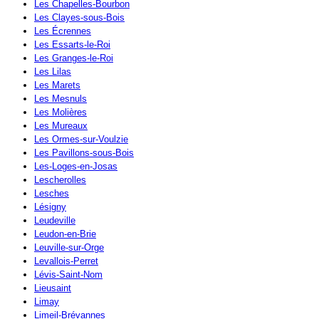
Les Chapelles-Bourbon
Les Clayes-sous-Bois
Les Écrennes
Les Essarts-le-Roi
Les Granges-le-Roi
Les Lilas
Les Marets
Les Mesnuls
Les Molières
Les Mureaux
Les Ormes-sur-Voulzie
Les Pavillons-sous-Bois
Les-Loges-en-Josas
Lescherolles
Lesches
Lésigny
Leudeville
Leudon-en-Brie
Leuville-sur-Orge
Levallois-Perret
Lévis-Saint-Nom
Lieusaint
Limay
Limeil-Brévannes