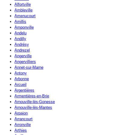
Alfortville
Ambleville
Amenucourt
Amillis
Amponville
Andelu
Andilly
Andrésy
Andrezel
Angerville
Angervilliers
Annet-sur-Marne
Antony
Arbonne
Arcueil
Argentières
Armentières-en-Brie
Arnouville-lès-Gonesse
Arnouville-lès-Mantes
Arpajon
Arrancourt
Arronville
Arthies