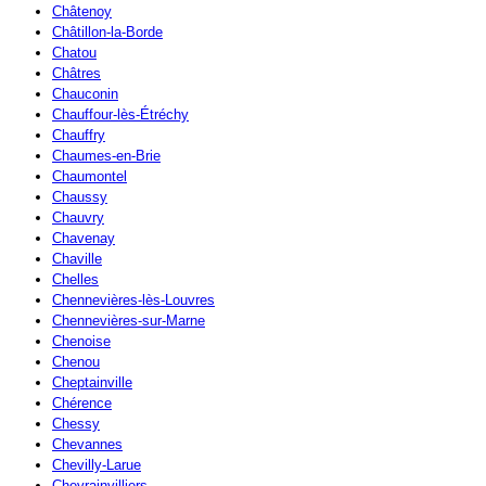
Châtenoy
Châtillon-la-Borde
Chatou
Châtres
Chauconin
Chauffour-lès-Étréchy
Chauffry
Chaumes-en-Brie
Chaumontel
Chaussy
Chauvry
Chavenay
Chaville
Chelles
Chennevières-lès-Louvres
Chennevières-sur-Marne
Chenoise
Chenou
Cheptainville
Chérence
Chessy
Chevannes
Chevilly-Larue
Chevrainvilliers