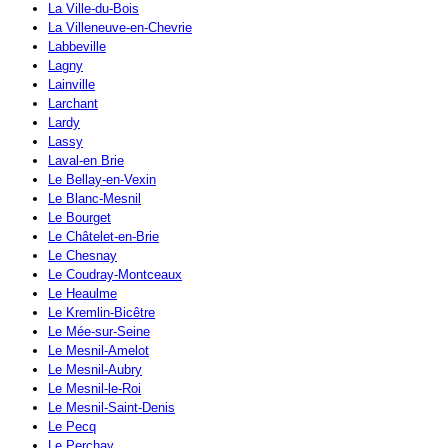
La Ville-du-Bois
La Villeneuve-en-Chevrie
Labbeville
Lagny
Lainville
Larchant
Lardy
Lassy
Laval-en Brie
Le Bellay-en-Vexin
Le Blanc-Mesnil
Le Bourget
Le Châtelet-en-Brie
Le Chesnay
Le Coudray-Montceaux
Le Heaulme
Le Kremlin-Bicêtre
Le Mée-sur-Seine
Le Mesnil-Amelot
Le Mesnil-Aubry
Le Mesnil-le-Roi
Le Mesnil-Saint-Denis
Le Pecq
Le Perchay