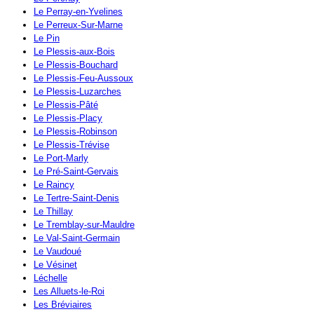
Le Perray-en-Yvelines
Le Perreux-Sur-Marne
Le Pin
Le Plessis-aux-Bois
Le Plessis-Bouchard
Le Plessis-Feu-Aussoux
Le Plessis-Luzarches
Le Plessis-Pâté
Le Plessis-Placy
Le Plessis-Robinson
Le Plessis-Trévise
Le Port-Marly
Le Pré-Saint-Gervais
Le Raincy
Le Tertre-Saint-Denis
Le Thillay
Le Tremblay-sur-Mauldre
Le Val-Saint-Germain
Le Vaudoué
Le Vésinet
Léchelle
Les Alluets-le-Roi
Les Bréviaires