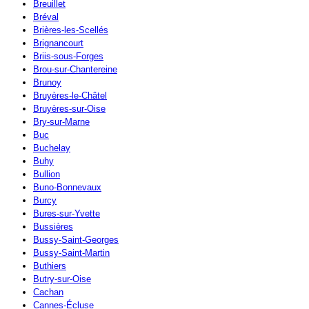
Breuillet
Bréval
Brières-les-Scellés
Brignancourt
Briis-sous-Forges
Brou-sur-Chantereine
Brunoy
Bruyères-le-Châtel
Bruyères-sur-Oise
Bry-sur-Marne
Buc
Buchelay
Buhy
Bullion
Buno-Bonnevaux
Burcy
Bures-sur-Yvette
Bussières
Bussy-Saint-Georges
Bussy-Saint-Martin
Buthiers
Butry-sur-Oise
Cachan
Cannes-Écluse