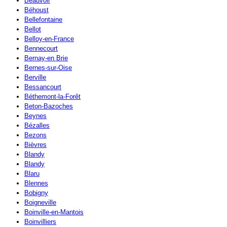
Beauvoir
Béhoust
Bellefontaine
Bellot
Belloy-en-France
Bennecourt
Bernay-en Brie
Bernes-sur-Oise
Berville
Bessancourt
Béthemont-la-Forêt
Beton-Bazoches
Beynes
Bézalles
Bezons
Bièvres
Blandy
Blandy
Blaru
Blennes
Bobigny
Boigneville
Boinville-en-Mantois
Boinvilliers