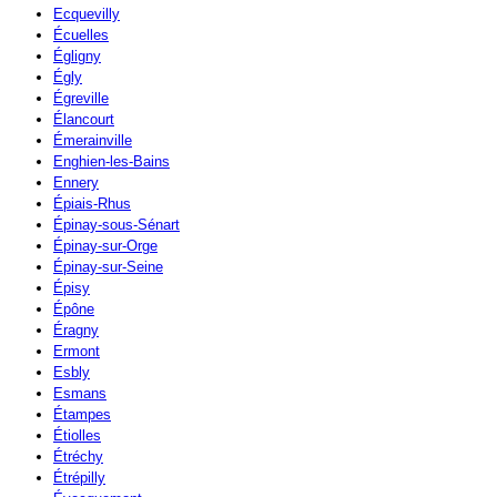
Ecquevilly
Écuelles
Égligny
Égly
Égreville
Élancourt
Émerainville
Enghien-les-Bains
Ennery
Épiais-Rhus
Épinay-sous-Sénart
Épinay-sur-Orge
Épinay-sur-Seine
Épisy
Épône
Éragny
Ermont
Esbly
Esmans
Étampes
Étiolles
Étréchy
Étrépilly