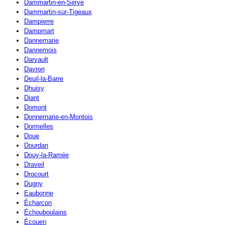
Dammartin-en-Serve
Dammartin-sur-Tigeaux
Dampierre
Dampmart
Dannemarie
Dannemois
Darvault
Davron
Deuil-la-Barre
Dhuisy
Diant
Domont
Donnemarie-en-Montois
Dormelles
Doue
Dourdan
Douy-la-Ramée
Draveil
Drocourt
Dugny
Eaubonne
Écharcon
Échouboulains
Écouen