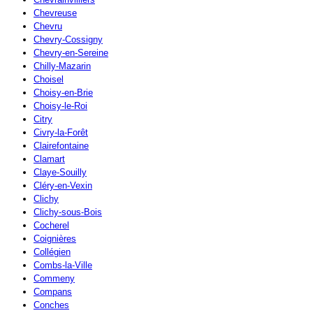
Chevreuse
Chevru
Chevry-Cossigny
Chevry-en-Sereine
Chilly-Mazarin
Choisel
Choisy-en-Brie
Choisy-le-Roi
Citry
Civry-la-Forêt
Clairefontaine
Clamart
Claye-Souilly
Cléry-en-Vexin
Clichy
Clichy-sous-Bois
Cocherel
Coignières
Collégien
Combs-la-Ville
Commeny
Compans
Conches