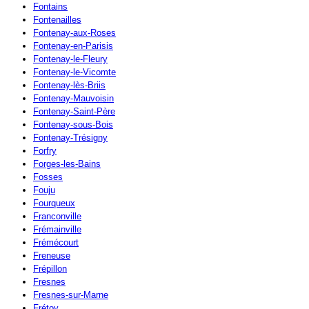
Fontains
Fontenailles
Fontenay-aux-Roses
Fontenay-en-Parisis
Fontenay-le-Fleury
Fontenay-le-Vicomte
Fontenay-lès-Briis
Fontenay-Mauvoisin
Fontenay-Saint-Père
Fontenay-sous-Bois
Fontenay-Trésigny
Forfry
Forges-les-Bains
Fosses
Fouju
Fourqueux
Franconville
Frémainville
Frémécourt
Freneuse
Frépillon
Fresnes
Fresnes-sur-Marne
Frétoy