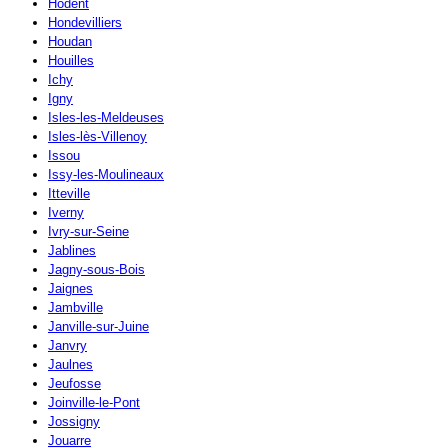
Hodent
Hondevilliers
Houdan
Houilles
Ichy
Igny
Isles-les-Meldeuses
Isles-lès-Villenoy
Issou
Issy-les-Moulineaux
Itteville
Iverny
Ivry-sur-Seine
Jablines
Jagny-sous-Bois
Jaignes
Jambville
Janville-sur-Juine
Janvry
Jaulnes
Jeufosse
Joinville-le-Pont
Jossigny
Jouarre