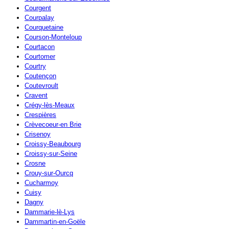
Courgent
Courpalay
Courquetaine
Courson-Monteloup
Courtacon
Courtomer
Courtry
Coutençon
Coutevroult
Cravent
Crégy-lès-Meaux
Crespières
Crèvecoeur-en Brie
Crisenoy
Croissy-Beaubourg
Croissy-sur-Seine
Crosne
Crouy-sur-Ourcq
Cucharmoy
Cuisy
Dagny
Dammarie-lè-Lys
Dammartin-en-Goële