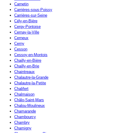
Carnetin
Carrières-sous-Poissy
Carrières-sur-Seine
Cély-en-Bière
Cergy-Pontoise
Cernay-la-Ville
Cerneux
Cerny
Cesson
Cessoy-en-Montois
Chailly-en-Bière
Chailly-en-Brie
Chaintreaux
Chalautre-la-Grande
Chalautre-la-Petite
Chalifert
Chalmaison
Châlo-Saint-Mars
Chalou-Moulineux
Chamarande
Chambourcy
Chambry
Chamigny