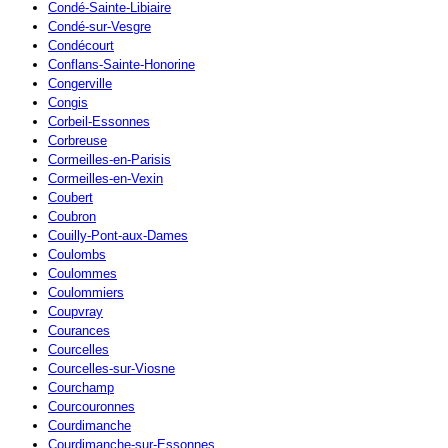
Condé-Sainte-Libiaire
Condé-sur-Vesgre
Condécourt
Conflans-Sainte-Honorine
Congerville
Congis
Corbeil-Essonnes
Corbreuse
Cormeilles-en-Parisis
Cormeilles-en-Vexin
Coubert
Coubron
Couilly-Pont-aux-Dames
Coulombs
Coulommes
Coulommiers
Coupvray
Courances
Courcelles
Courcelles-sur-Viosne
Courchamp
Courcouronnes
Courdimanche
Courdimanche-sur-Essonnes