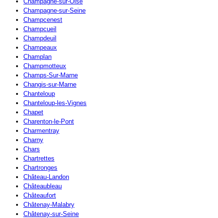
Champagne-sur-Oise
Champagne-sur-Seine
Champcenest
Champcueil
Champdeuil
Champeaux
Champlan
Champmotteux
Champs-Sur-Marne
Changis-sur-Marne
Chanteloup
Chanteloup-les-Vignes
Chapet
Charenton-le-Pont
Charmentray
Charny
Chars
Chartrettes
Chartronges
Château-Landon
Châteaubleau
Châteaufort
Châtenay-Malabry
Châtenay-sur-Seine