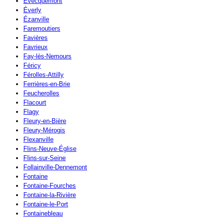
Évecquemont
Éverly
Ézanville
Faremoutiers
Favières
Favrieux
Fay-lès-Nemours
Féricy
Férolles-Attilly
Ferrières-en-Brie
Feucherolles
Flacourt
Flagy
Fleury-en-Bière
Fleury-Mérogis
Flexanville
Flins-Neuve-Église
Flins-sur-Seine
Follainville-Dennemont
Fontaine
Fontaine-Fourches
Fontaine-la-Rivière
Fontaine-le-Port
Fontainebleau