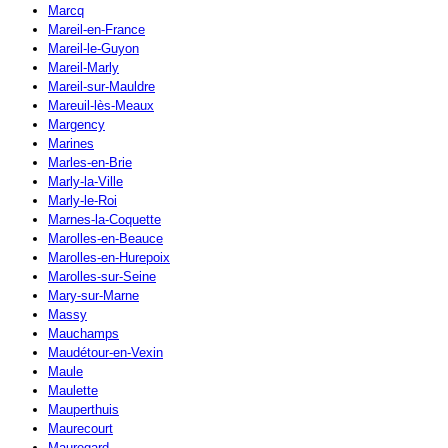
Marcq
Mareil-en-France
Mareil-le-Guyon
Mareil-Marly
Mareil-sur-Mauldre
Mareuil-lès-Meaux
Margency
Marines
Marles-en-Brie
Marly-la-Ville
Marly-le-Roi
Marnes-la-Coquette
Marolles-en-Beauce
Marolles-en-Hurepoix
Marolles-sur-Seine
Mary-sur-Marne
Massy
Mauchamps
Maudétour-en-Vexin
Maule
Maulette
Mauperthuis
Maurecourt
Mauregard