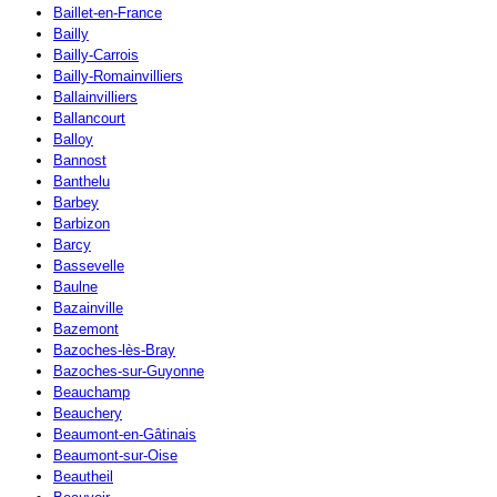
Baillet-en-France
Bailly
Bailly-Carrois
Bailly-Romainvilliers
Ballainvilliers
Ballancourt
Balloy
Bannost
Banthelu
Barbey
Barbizon
Barcy
Bassevelle
Baulne
Bazainville
Bazemont
Bazoches-lès-Bray
Bazoches-sur-Guyonne
Beauchamp
Beauchery
Beaumont-en-Gâtinais
Beaumont-sur-Oise
Beautheil