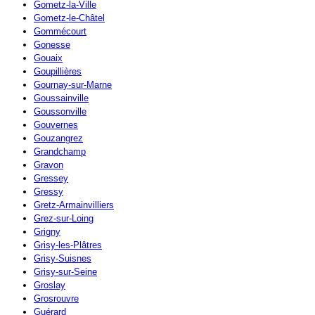
Gometz-la-Ville
Gometz-le-Châtel
Gommécourt
Gonesse
Gouaix
Goupillières
Gournay-sur-Marne
Goussainville
Goussonville
Gouvernes
Gouzangrez
Grandchamp
Gravon
Gressey
Gressy
Gretz-Armainvilliers
Grez-sur-Loing
Grigny
Grisy-les-Plâtres
Grisy-Suisnes
Grisy-sur-Seine
Groslay
Grosrouvre
Guérard