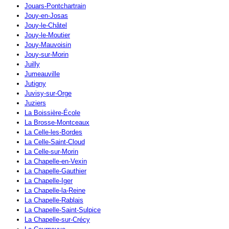
Jouars-Pontchartrain
Jouy-en-Josas
Jouy-le-Châtel
Jouy-le-Moutier
Jouy-Mauvoisin
Jouy-sur-Morin
Juilly
Jumeauville
Jutigny
Juvisy-sur-Orge
Juziers
La Boissière-École
La Brosse-Montceaux
La Celle-les-Bordes
La Celle-Saint-Cloud
La Celle-sur-Morin
La Chapelle-en-Vexin
La Chapelle-Gauthier
La Chapelle-Iger
La Chapelle-la-Reine
La Chapelle-Rablais
La Chapelle-Saint-Sulpice
La Chapelle-sur-Crécy