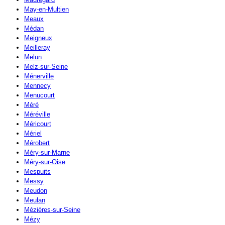
May-en-Multien
Meaux
Médan
Meigneux
Meilleray
Melun
Melz-sur-Seine
Ménerville
Mennecy
Menucourt
Méré
Méréville
Méricourt
Mériel
Mérobert
Méry-sur-Marne
Méry-sur-Oise
Mespuits
Messy
Meudon
Meulan
Mézières-sur-Seine
Mézy