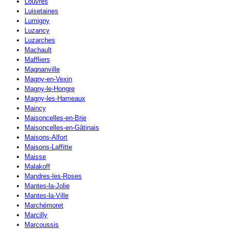
Louvres
Luisetaines
Lumigny
Luzancy
Luzarches
Machault
Maffliers
Magnanville
Magny-en-Vexin
Magny-le-Hongre
Magny-les-Hameaux
Maincy
Maisoncelles-en-Brie
Maisoncelles-en-Gâtinais
Maisons-Alfort
Maisons-Laffitte
Maisse
Malakoff
Mandres-les-Roses
Mantes-la-Jolie
Mantes-la-Ville
Marchémoret
Marcilly
Marcoussis