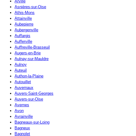
Arville
Asnières-sur-Oise
Athis-Mons
Attainville
Aubepierre
Aubergenville
Auffargis
Aufferville
Auffreville-Brasseuil
Augers-en-Brie
Aulnay-sur-Mauldre
Aulnoy
Auteuil
Authon-la-Plaine
Autouillet
Auvernaux
Auvers-Saint-Georges
Auvers-sur-Oise
Avernes
Avon
Avrainville
Bagneaux-sur-Loing
Bagneux
Bagnolet