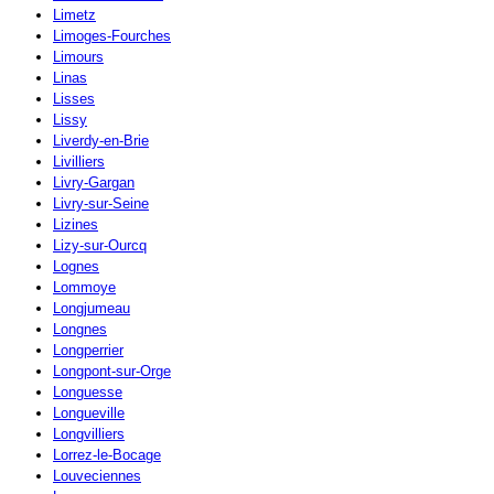
Limetz
Limoges-Fourches
Limours
Linas
Lisses
Lissy
Liverdy-en-Brie
Livilliers
Livry-Gargan
Livry-sur-Seine
Lizines
Lizy-sur-Ourcq
Lognes
Lommoye
Longjumeau
Longnes
Longperrier
Longpont-sur-Orge
Longuesse
Longueville
Longvilliers
Lorrez-le-Bocage
Louveciennes