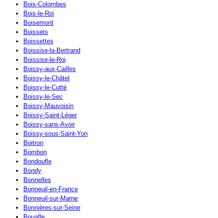
Bois-Colombes
Bois-le-Roi
Boisemont
Boissets
Boissettes
Boissise-la-Bertrand
Boissise-le-Roi
Boissy-aux-Cailles
Boissy-le-Châtel
Boissy-le-Cutté
Boissy-le-Sec
Boissy-Mauvoisin
Boissy-Saint-Léger
Boissy-sans-Avoir
Boissy-sous-Saint-Yon
Boitron
Bombon
Bondoufle
Bondy
Bonnelles
Bonneuil-en-France
Bonneuil-sur-Marne
Bonnières-sur-Seine
Bouafle