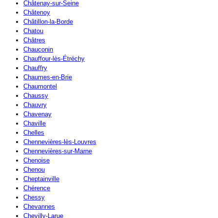
Châtenay-sur-Seine
Châtenoy
Châtillon-la-Borde
Chatou
Châtres
Chauconin
Chauffour-lès-Étréchy
Chauffry
Chaumes-en-Brie
Chaumontel
Chaussy
Chauvry
Chavenay
Chaville
Chelles
Chennevières-lès-Louvres
Chennevières-sur-Marne
Chenoise
Chenou
Cheptainville
Chérence
Chessy
Chevannes
Chevilly-Larue