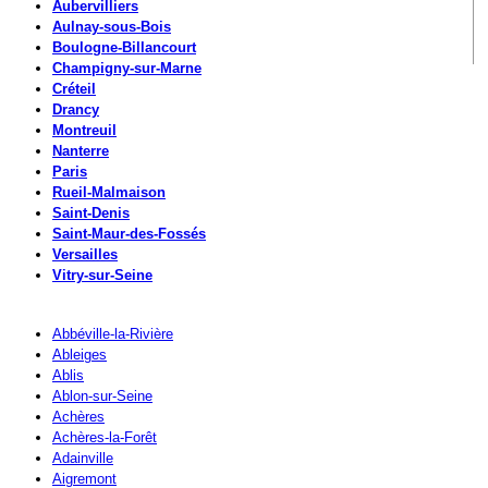
Aubervilliers
Aulnay-sous-Bois
Boulogne-Billancourt
Champigny-sur-Marne
Créteil
Drancy
Montreuil
Nanterre
Paris
Rueil-Malmaison
Saint-Denis
Saint-Maur-des-Fossés
Versailles
Vitry-sur-Seine
Abbéville-la-Rivière
Ableiges
Ablis
Ablon-sur-Seine
Achères
Achères-la-Forêt
Adainville
Aigremont