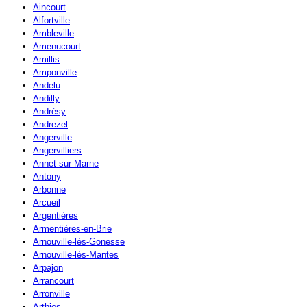
Aincourt
Alfortville
Ambleville
Amenucourt
Amillis
Amponville
Andelu
Andilly
Andrésy
Andrezel
Angerville
Angervilliers
Annet-sur-Marne
Antony
Arbonne
Arcueil
Argentières
Armentières-en-Brie
Arnouville-lès-Gonesse
Arnouville-lès-Mantes
Arpajon
Arrancourt
Arronville
Arthies