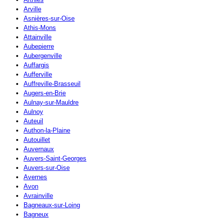
Arville
Asnières-sur-Oise
Athis-Mons
Attainville
Aubepierre
Aubergenville
Auffargis
Aufferville
Auffreville-Brasseuil
Augers-en-Brie
Aulnay-sur-Mauldre
Aulnoy
Auteuil
Authon-la-Plaine
Autouillet
Auvernaux
Auvers-Saint-Georges
Auvers-sur-Oise
Avernes
Avon
Avrainville
Bagneaux-sur-Loing
Bagneux