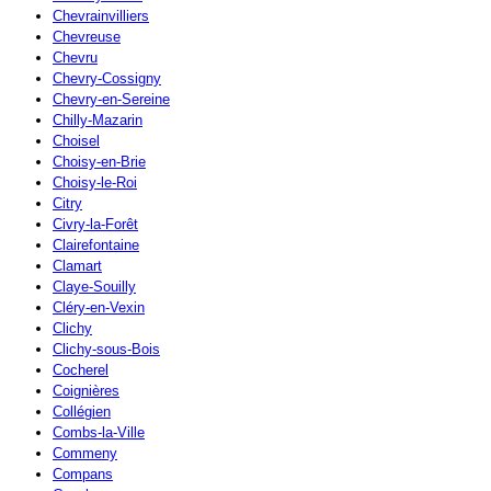
Chevrainvilliers
Chevreuse
Chevru
Chevry-Cossigny
Chevry-en-Sereine
Chilly-Mazarin
Choisel
Choisy-en-Brie
Choisy-le-Roi
Citry
Civry-la-Forêt
Clairefontaine
Clamart
Claye-Souilly
Cléry-en-Vexin
Clichy
Clichy-sous-Bois
Cocherel
Coignières
Collégien
Combs-la-Ville
Commeny
Compans