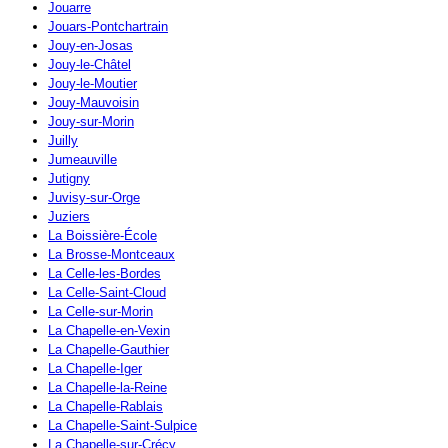
Jouarre
Jouars-Pontchartrain
Jouy-en-Josas
Jouy-le-Châtel
Jouy-le-Moutier
Jouy-Mauvoisin
Jouy-sur-Morin
Juilly
Jumeauville
Jutigny
Juvisy-sur-Orge
Juziers
La Boissière-École
La Brosse-Montceaux
La Celle-les-Bordes
La Celle-Saint-Cloud
La Celle-sur-Morin
La Chapelle-en-Vexin
La Chapelle-Gauthier
La Chapelle-Iger
La Chapelle-la-Reine
La Chapelle-Rablais
La Chapelle-Saint-Sulpice
La Chapelle-sur-Crécy