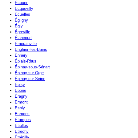
Écouen
Ecquevilly
Écuelles
Égligny
Égly
Égreville
Élancourt
Émerainville
Enghien-les-Bains
Ennery
Épiais-Rhus
Épinay-sous-Sénart
Épinay-sur-Orge
Épinay-sur-Seine
Épisy
Épône
Éragny
Ermont
Esbly
Esmans
Étampes
Étiolles
Étréchy
Étrépilly