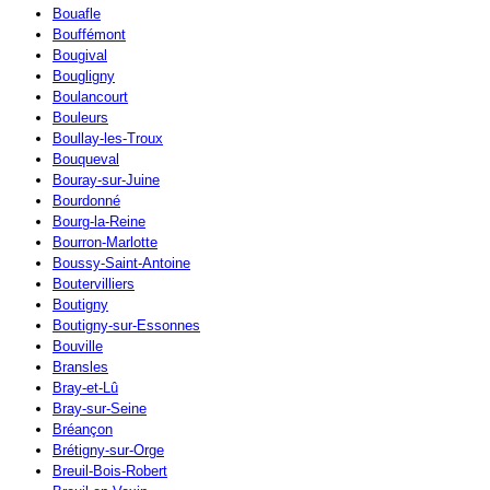
Bouafle
Bouffémont
Bougival
Bougligny
Boulancourt
Bouleurs
Boullay-les-Troux
Bouqueval
Bouray-sur-Juine
Bourdonné
Bourg-la-Reine
Bourron-Marlotte
Boussy-Saint-Antoine
Boutervilliers
Boutigny
Boutigny-sur-Essonnes
Bouville
Bransles
Bray-et-Lû
Bray-sur-Seine
Bréançon
Brétigny-sur-Orge
Breuil-Bois-Robert