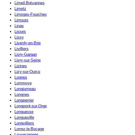
Limeil-Brévannes
Limetz
Limoges-Fourches
Limours
Linas
Lisses
Lissy
Liverdy-en-Brie
Livilliers
Livry-Gargan
Livry-sur-Seine
Lizines
Lizy-sur-Ourcq
Lognes
Lommoye
Longjumeau
Longnes
Longperrier
Longpont-sur-Orge
Longuesse
Longueville
Longvilliers
Lorrez-le-Bocage
Louveciennes