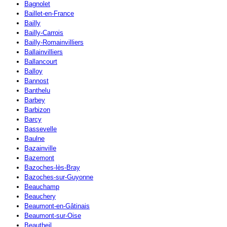
Bagnolet
Baillet-en-France
Bailly
Bailly-Carrois
Bailly-Romainvilliers
Ballainvilliers
Ballancourt
Balloy
Bannost
Banthelu
Barbey
Barbizon
Barcy
Bassevelle
Baulne
Bazainville
Bazemont
Bazoches-lès-Bray
Bazoches-sur-Guyonne
Beauchamp
Beauchery
Beaumont-en-Gâtinais
Beaumont-sur-Oise
Beautheil