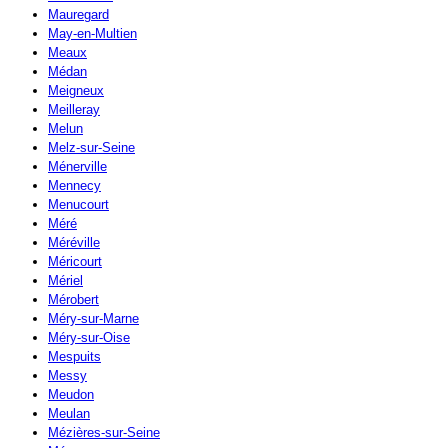
Mauregard
May-en-Multien
Meaux
Médan
Meigneux
Meilleray
Melun
Melz-sur-Seine
Ménerville
Mennecy
Menucourt
Méré
Méréville
Méricourt
Mériel
Mérobert
Méry-sur-Marne
Méry-sur-Oise
Mespuits
Messy
Meudon
Meulan
Mézières-sur-Seine