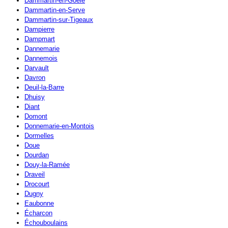
Dammartin-en-Goële
Dammartin-en-Serve
Dammartin-sur-Tigeaux
Dampierre
Dampmart
Dannemarie
Dannemois
Darvault
Davron
Deuil-la-Barre
Dhuisy
Diant
Domont
Donnemarie-en-Montois
Dormelles
Doue
Dourdan
Douy-la-Ramée
Draveil
Drocourt
Dugny
Eaubonne
Écharcon
Échouboulains