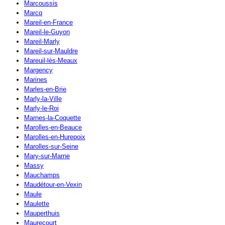
Marcoussis
Marcq
Mareil-en-France
Mareil-le-Guyon
Mareil-Marly
Mareil-sur-Mauldre
Mareuil-lès-Meaux
Margency
Marines
Marles-en-Brie
Marly-la-Ville
Marly-le-Roi
Marnes-la-Coquette
Marolles-en-Beauce
Marolles-en-Hurepoix
Marolles-sur-Seine
Mary-sur-Marne
Massy
Mauchamps
Maudétour-en-Vexin
Maule
Maulette
Mauperthuis
Maurecourt