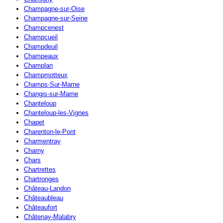
Champagne-sur-Oise
Champagne-sur-Seine
Champcenest
Champcueil
Champdeuil
Champeaux
Champlan
Champmotteux
Champs-Sur-Marne
Changis-sur-Marne
Chanteloup
Chanteloup-les-Vignes
Chapet
Charenton-le-Pont
Charmentray
Charny
Chars
Chartrettes
Chartronges
Château-Landon
Châteaubleau
Châteaufort
Châtenay-Malabry