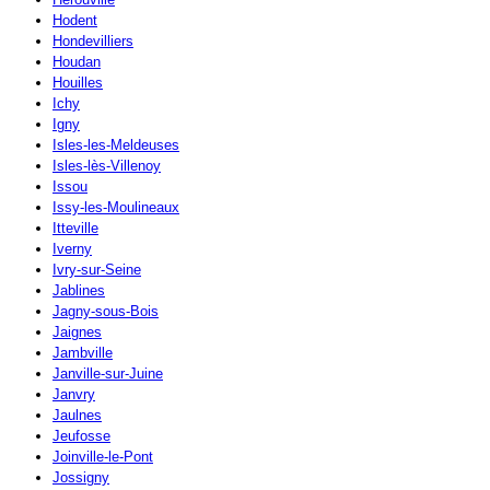
Hodent
Hondevilliers
Houdan
Houilles
Ichy
Igny
Isles-les-Meldeuses
Isles-lès-Villenoy
Issou
Issy-les-Moulineaux
Itteville
Iverny
Ivry-sur-Seine
Jablines
Jagny-sous-Bois
Jaignes
Jambville
Janville-sur-Juine
Janvry
Jaulnes
Jeufosse
Joinville-le-Pont
Jossigny