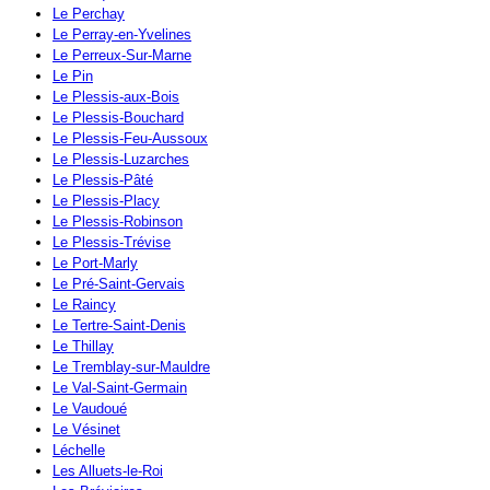
Le Perchay
Le Perray-en-Yvelines
Le Perreux-Sur-Marne
Le Pin
Le Plessis-aux-Bois
Le Plessis-Bouchard
Le Plessis-Feu-Aussoux
Le Plessis-Luzarches
Le Plessis-Pâté
Le Plessis-Placy
Le Plessis-Robinson
Le Plessis-Trévise
Le Port-Marly
Le Pré-Saint-Gervais
Le Raincy
Le Tertre-Saint-Denis
Le Thillay
Le Tremblay-sur-Mauldre
Le Val-Saint-Germain
Le Vaudoué
Le Vésinet
Léchelle
Les Alluets-le-Roi