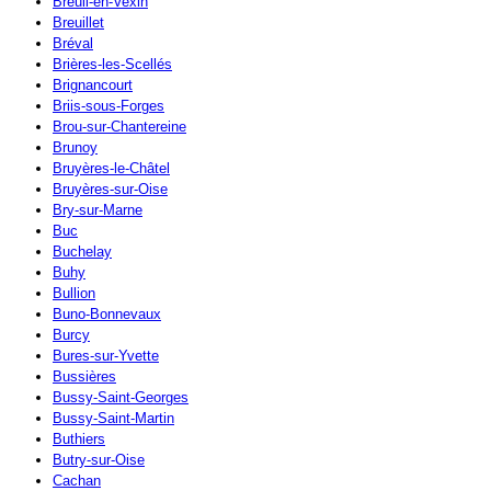
Breuil-en-Vexin
Breuillet
Bréval
Brières-les-Scellés
Brignancourt
Briis-sous-Forges
Brou-sur-Chantereine
Brunoy
Bruyères-le-Châtel
Bruyères-sur-Oise
Bry-sur-Marne
Buc
Buchelay
Buhy
Bullion
Buno-Bonnevaux
Burcy
Bures-sur-Yvette
Bussières
Bussy-Saint-Georges
Bussy-Saint-Martin
Buthiers
Butry-sur-Oise
Cachan