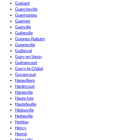
Guérard
Guercheville
Guermantes
Guernes
Guerville
Guibeville
Guignes-Rabutin
Guigneville
Guillerval
Guiry-en-Vexin
Guitrancourt
Gurcy-le-Châtel
Guyancourt
Haravilliers
Hardricourt
Hargeville
Haute-Isle
Hautefeuille
Hédouville
Herbeville
Herblay
Héricy
Hermé
Hérouville