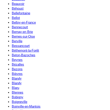
Beauvoir
Béhoust
Bellefontaine
Bellot
Belloy-en-France
Bennecourt
Bernay-en Brie
Bernes-sur-Oise
Berville
Bessancourt
Béthemont-la-Forêt
Beton-Bazoches
Beynes
Bézalles
Bezons
Bièvres
Blandy
Blandy
Blaru
Blennes
Bobigny
Boigneville
Boinville-en-Mantois