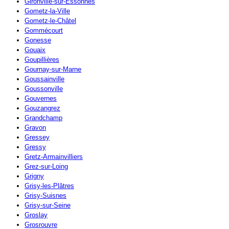
Gironville-sur-Essonnes
Gometz-la-Ville
Gometz-le-Châtel
Gommécourt
Gonesse
Gouaix
Goupillières
Gournay-sur-Marne
Goussainville
Goussonville
Gouvernes
Gouzangrez
Grandchamp
Gravon
Gressey
Gressy
Gretz-Armainvilliers
Grez-sur-Loing
Grigny
Grisy-les-Plâtres
Grisy-Suisnes
Grisy-sur-Seine
Groslay
Grosrouvre