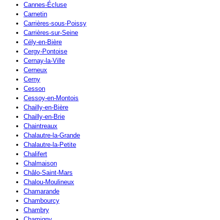
Cannes-Écluse
Carnetin
Carrières-sous-Poissy
Carrières-sur-Seine
Cély-en-Bière
Cergy-Pontoise
Cernay-la-Ville
Cerneux
Cerny
Cesson
Cessoy-en-Montois
Chailly-en-Bière
Chailly-en-Brie
Chaintreaux
Chalautre-la-Grande
Chalautre-la-Petite
Chalifert
Chalmaison
Châlo-Saint-Mars
Chalou-Moulineux
Chamarande
Chambourcy
Chambry
Chamigny