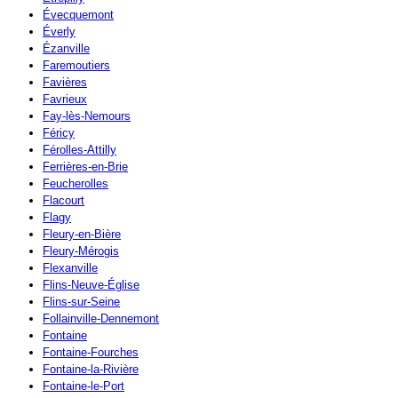
Évecquemont
Éverly
Ézanville
Faremoutiers
Favières
Favrieux
Fay-lès-Nemours
Féricy
Férolles-Attilly
Ferrières-en-Brie
Feucherolles
Flacourt
Flagy
Fleury-en-Bière
Fleury-Mérogis
Flexanville
Flins-Neuve-Église
Flins-sur-Seine
Follainville-Dennemont
Fontaine
Fontaine-Fourches
Fontaine-la-Rivière
Fontaine-le-Port