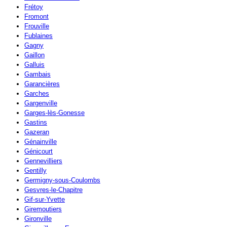
Frétoy
Fromont
Frouville
Fublaines
Gagny
Gaillon
Galluis
Gambais
Garancières
Garches
Gargenville
Garges-lès-Gonesse
Gastins
Gazeran
Génainville
Génicourt
Gennevilliers
Gentilly
Germigny-sous-Coulombs
Gesvres-le-Chapitre
Gif-sur-Yvette
Giremoutiers
Gironville