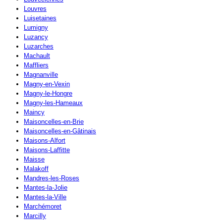
Louvres
Luisetaines
Lumigny
Luzancy
Luzarches
Machault
Maffliers
Magnanville
Magny-en-Vexin
Magny-le-Hongre
Magny-les-Hameaux
Maincy
Maisoncelles-en-Brie
Maisoncelles-en-Gâtinais
Maisons-Alfort
Maisons-Laffitte
Maisse
Malakoff
Mandres-les-Roses
Mantes-la-Jolie
Mantes-la-Ville
Marchémoret
Marcilly