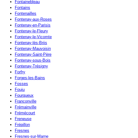
Fontainebleau
Fontains
Fontenailles
Fontenay-aux-Roses
Fontenay-en-Parisis
Fontenay-le-Fleury
Fontenay-le-Vicomte
Fontenay-lès-Briis
Fontenay-Mauvoisin
Fontenay-Saint-Père
Fontenay-sous-Bois
Fontenay-Trésigny
Forfry
Forges-les-Bains
Fosses
Fouju
Fourqueux
Franconville
Frémainville
Frémécourt
Freneuse
Frépillon
Fresnes
Fresnes-sur-Marne