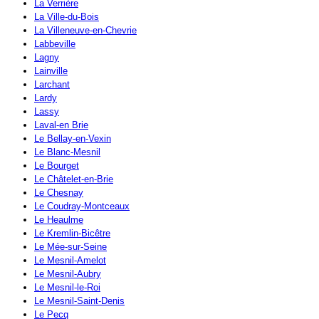
La Verrière
La Ville-du-Bois
La Villeneuve-en-Chevrie
Labbeville
Lagny
Lainville
Larchant
Lardy
Lassy
Laval-en Brie
Le Bellay-en-Vexin
Le Blanc-Mesnil
Le Bourget
Le Châtelet-en-Brie
Le Chesnay
Le Coudray-Montceaux
Le Heaulme
Le Kremlin-Bicêtre
Le Mée-sur-Seine
Le Mesnil-Amelot
Le Mesnil-Aubry
Le Mesnil-le-Roi
Le Mesnil-Saint-Denis
Le Pecq