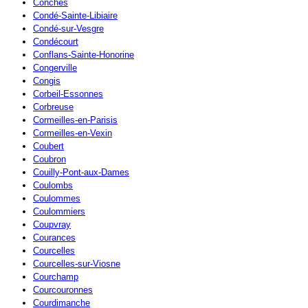
Conches
Condé-Sainte-Libiaire
Condé-sur-Vesgre
Condécourt
Conflans-Sainte-Honorine
Congerville
Congis
Corbeil-Essonnes
Corbreuse
Cormeilles-en-Parisis
Cormeilles-en-Vexin
Coubert
Coubron
Couilly-Pont-aux-Dames
Coulombs
Coulommes
Coulommiers
Coupvray
Courances
Courcelles
Courcelles-sur-Viosne
Courchamp
Courcouronnes
Courdimanche