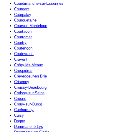
Courdimanche-sur-Essonnes
Courgent
Courpalay
Courquetaine
Courson-Monteloup
Courtacon
Courtomer
Courtry
Coutençon
Coutevroult
Cravent
Crégy-lès-Meaux
Crespières
Crèvecoeur-en Brie
Crisenoy
Croissy-Beaubourg
Croissy-sur-Seine
Crosne
Crouy-sur-Ourcq
Cucharmoy
Cuisy
Dagny
Dammarie-lè-Lys