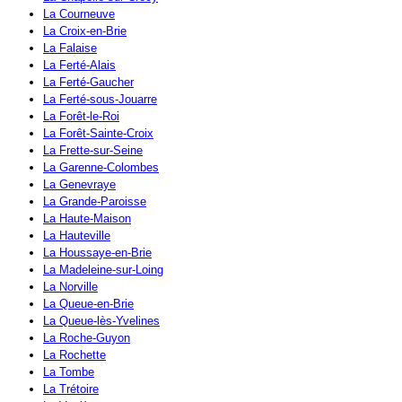
La Courneuve
La Croix-en-Brie
La Falaise
La Ferté-Alais
La Ferté-Gaucher
La Ferté-sous-Jouarre
La Forêt-le-Roi
La Forêt-Sainte-Croix
La Frette-sur-Seine
La Garenne-Colombes
La Genevraye
La Grande-Paroisse
La Haute-Maison
La Hauteville
La Houssaye-en-Brie
La Madeleine-sur-Loing
La Norville
La Queue-en-Brie
La Queue-lès-Yvelines
La Roche-Guyon
La Rochette
La Tombe
La Trétoire