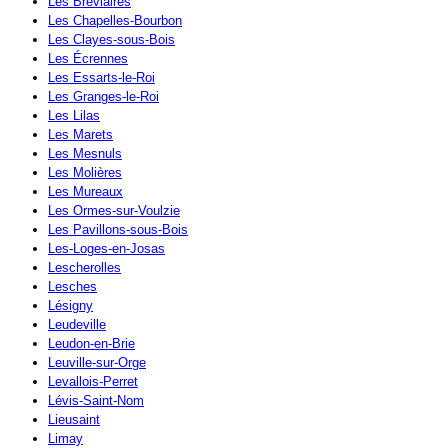
Les Bréviaires
Les Chapelles-Bourbon
Les Clayes-sous-Bois
Les Écrennes
Les Essarts-le-Roi
Les Granges-le-Roi
Les Lilas
Les Marets
Les Mesnuls
Les Molières
Les Mureaux
Les Ormes-sur-Voulzie
Les Pavillons-sous-Bois
Les-Loges-en-Josas
Lescherolles
Lesches
Lésigny
Leudeville
Leudon-en-Brie
Leuville-sur-Orge
Levallois-Perret
Lévis-Saint-Nom
Lieusaint
Limay