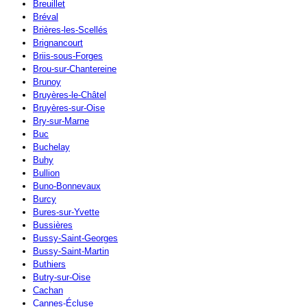
Breuillet
Bréval
Brières-les-Scellés
Brignancourt
Briis-sous-Forges
Brou-sur-Chantereine
Brunoy
Bruyères-le-Châtel
Bruyères-sur-Oise
Bry-sur-Marne
Buc
Buchelay
Buhy
Bullion
Buno-Bonnevaux
Burcy
Bures-sur-Yvette
Bussières
Bussy-Saint-Georges
Bussy-Saint-Martin
Buthiers
Butry-sur-Oise
Cachan
Cannes-Écluse