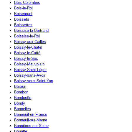
Bois-Colombes
Bois-le-Roi
Boisemont
Boissets
Boissettes
Boissise-la-Bertrand
Boissise-le-Roi
Boissy-aux-Cailles
Boissy-le-Châtel
Boissy-le-Cutté
Boissy-le-Sec
Boissy-Mauvoisin
Boissy-Saint-Léger
Boissy-sans-Avoir
Boissy-sous-Saint-Yon
Boitron
Bombon
Bondoufle
Bondy
Bonnelles
Bonneuil-en-France
Bonneuil-sur-Marne
Bonnières-sur-Seine
Bouafle