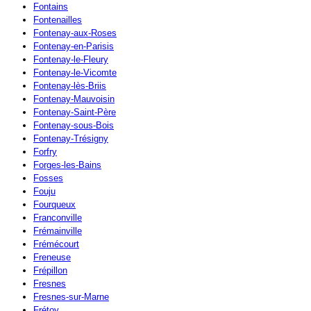
Fontains
Fontenailles
Fontenay-aux-Roses
Fontenay-en-Parisis
Fontenay-le-Fleury
Fontenay-le-Vicomte
Fontenay-lès-Briis
Fontenay-Mauvoisin
Fontenay-Saint-Père
Fontenay-sous-Bois
Fontenay-Trésigny
Forfry
Forges-les-Bains
Fosses
Fouju
Fourqueux
Franconville
Frémainville
Frémécourt
Freneuse
Frépillon
Fresnes
Fresnes-sur-Marne
Frétoy