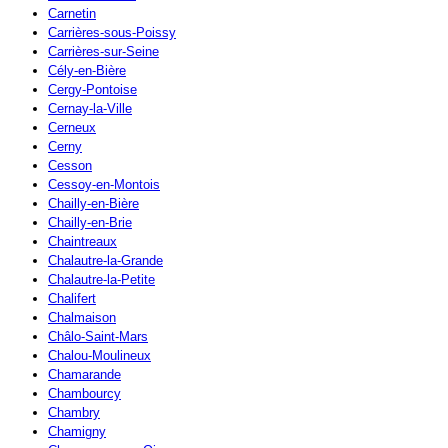
Carnetin
Carrières-sous-Poissy
Carrières-sur-Seine
Cély-en-Bière
Cergy-Pontoise
Cernay-la-Ville
Cerneux
Cerny
Cesson
Cessoy-en-Montois
Chailly-en-Bière
Chailly-en-Brie
Chaintreaux
Chalautre-la-Grande
Chalautre-la-Petite
Chalifert
Chalmaison
Châlo-Saint-Mars
Chalou-Moulineux
Chamarande
Chambourcy
Chambry
Chamigny