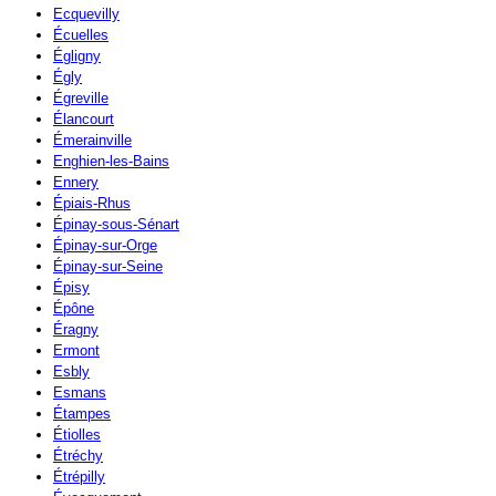
Ecquevilly
Écuelles
Égligny
Égly
Égreville
Élancourt
Émerainville
Enghien-les-Bains
Ennery
Épiais-Rhus
Épinay-sous-Sénart
Épinay-sur-Orge
Épinay-sur-Seine
Épisy
Épône
Éragny
Ermont
Esbly
Esmans
Étampes
Étiolles
Étréchy
Étrépilly