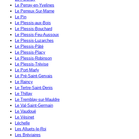
Le Perray-en-Yvelines
Le Perreux-Sur-Marne
Le Pin
Le Plessis-aux-Bois
Le Plessis-Bouchard
Le Plessis-Feu-Aussoux
Le Plessis-Luzarches
Le Plessis-Pâté
Le Plessis-Placy
Le Plessis-Robinson
Le Plessis-Trévise
Le Port-Marly
Le Pré-Saint-Gervais
Le Raincy
Le Tertre-Saint-Denis
Le Thillay
Le Tremblay-sur-Mauldre
Le Val-Saint-Germain
Le Vaudoué
Le Vésinet
Léchelle
Les Alluets-le-Roi
Les Bréviaires