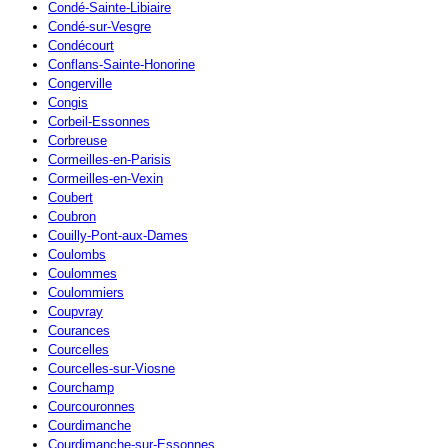
Condé-Sainte-Libiaire
Condé-sur-Vesgre
Condécourt
Conflans-Sainte-Honorine
Congerville
Congis
Corbeil-Essonnes
Corbreuse
Cormeilles-en-Parisis
Cormeilles-en-Vexin
Coubert
Coubron
Couilly-Pont-aux-Dames
Coulombs
Coulommes
Coulommiers
Coupvray
Courances
Courcelles
Courcelles-sur-Viosne
Courchamp
Courcouronnes
Courdimanche
Courdimanche-sur-Essonnes