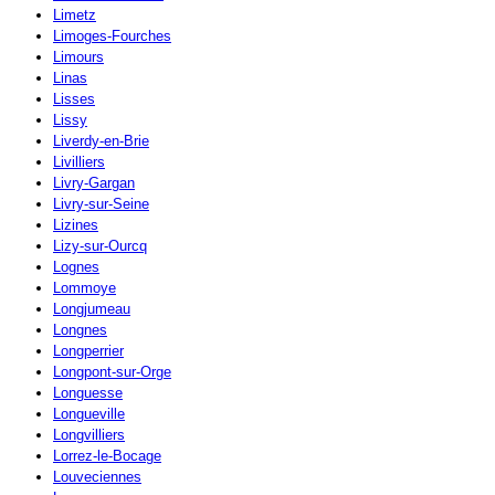
Limetz
Limoges-Fourches
Limours
Linas
Lisses
Lissy
Liverdy-en-Brie
Livilliers
Livry-Gargan
Livry-sur-Seine
Lizines
Lizy-sur-Ourcq
Lognes
Lommoye
Longjumeau
Longnes
Longperrier
Longpont-sur-Orge
Longuesse
Longueville
Longvilliers
Lorrez-le-Bocage
Louveciennes