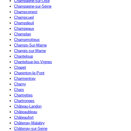
Champagne-sur-Oise
Champagne-sur-Seine
Champcenest
Champcueil
Champdeuil
Champeaux
Champlan
Champmotteux
Champs-Sur-Marne
Changis-sur-Marne
Chanteloup
Chanteloup-les-Vignes
Chapet
Charenton-le-Pont
Charmentray
Charny
Chars
Chartrettes
Chartronges
Château-Landon
Châteaubleau
Châteaufort
Châtenay-Malabry
Châtenay-sur-Seine