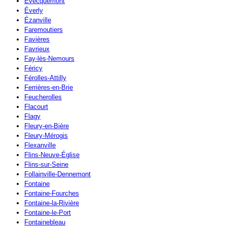
Évecquemont
Éverly
Ézanville
Faremoutiers
Favières
Favrieux
Fay-lès-Nemours
Féricy
Férolles-Attilly
Ferrières-en-Brie
Feucherolles
Flacourt
Flagy
Fleury-en-Bière
Fleury-Mérogis
Flexanville
Flins-Neuve-Église
Flins-sur-Seine
Follainville-Dennemont
Fontaine
Fontaine-Fourches
Fontaine-la-Rivière
Fontaine-le-Port
Fontainebleau