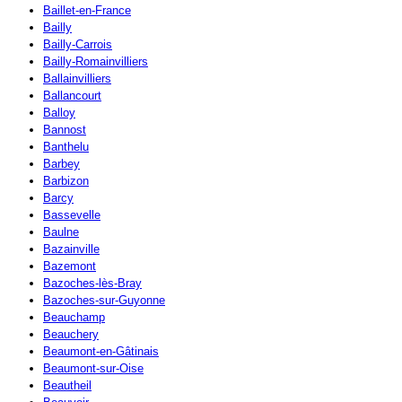
Baillet-en-France
Bailly
Bailly-Carrois
Bailly-Romainvilliers
Ballainvilliers
Ballancourt
Balloy
Bannost
Banthelu
Barbey
Barbizon
Barcy
Bassevelle
Baulne
Bazainville
Bazemont
Bazoches-lès-Bray
Bazoches-sur-Guyonne
Beauchamp
Beauchery
Beaumont-en-Gâtinais
Beaumont-sur-Oise
Beautheil