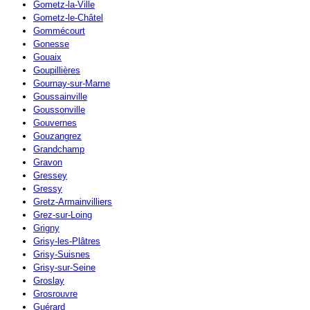
Gometz-la-Ville
Gometz-le-Châtel
Gommécourt
Gonesse
Gouaix
Goupillières
Gournay-sur-Marne
Goussainville
Goussonville
Gouvernes
Gouzangrez
Grandchamp
Gravon
Gressey
Gressy
Gretz-Armainvilliers
Grez-sur-Loing
Grigny
Grisy-les-Plâtres
Grisy-Suisnes
Grisy-sur-Seine
Groslay
Grosrouvre
Guérard