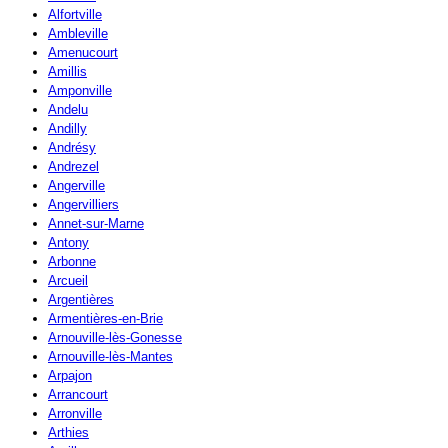
Alfortville
Ambleville
Amenucourt
Amillis
Amponville
Andelu
Andilly
Andrésy
Andrezel
Angerville
Angervilliers
Annet-sur-Marne
Antony
Arbonne
Arcueil
Argentières
Armentières-en-Brie
Arnouville-lès-Gonesse
Arnouville-lès-Mantes
Arpajon
Arrancourt
Arronville
Arthies