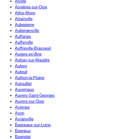
Arville
Asnières-sur-Oise
Athis-Mons
Attainville
Aubepierre
Aubergenville
Auffargis
Aufferville
Auffreville-Brasseuil
Augers-en-Brie
Aulnay-sur-Mauldre
Aulnoy
Auteuil
Authon-la-Plaine
Autouillet
Auvernaux
Auvers-Saint-Georges
Auvers-sur-Oise
Avernes
Avon
Avrainville
Bagneaux-sur-Loing
Bagneux
Bagnolet