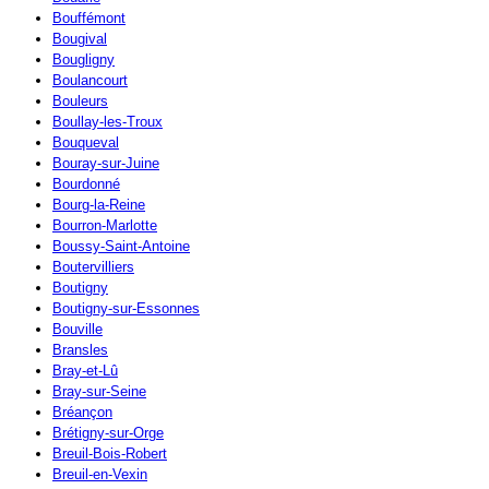
Bouffémont
Bougival
Bougligny
Boulancourt
Bouleurs
Boullay-les-Troux
Bouqueval
Bouray-sur-Juine
Bourdonné
Bourg-la-Reine
Bourron-Marlotte
Boussy-Saint-Antoine
Boutervilliers
Boutigny
Boutigny-sur-Essonnes
Bouville
Bransles
Bray-et-Lû
Bray-sur-Seine
Bréançon
Brétigny-sur-Orge
Breuil-Bois-Robert
Breuil-en-Vexin