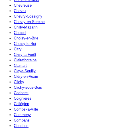
Chevreuse
Chevru
Chevry-Cossigny
Chevry-en-Sereine
Chilly-Mazarin
Choisel
Choisy-en-Brie
Choisy-le-Roi
Citry
Civry-la-Forêt
Clairefontaine
Clamart
Claye-Souilly
Cléry-en-Vexin
Clichy
Clichy-sous-Bois
Cocherel
Coignières
Collégien
Combs-la-Ville
Commeny
Compans
Conches