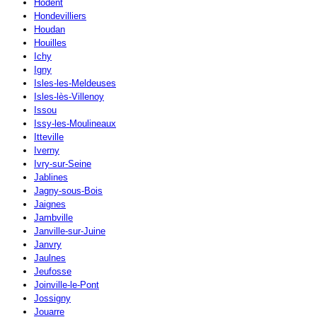
Hodent
Hondevilliers
Houdan
Houilles
Ichy
Igny
Isles-les-Meldeuses
Isles-lès-Villenoy
Issou
Issy-les-Moulineaux
Itteville
Iverny
Ivry-sur-Seine
Jablines
Jagny-sous-Bois
Jaignes
Jambville
Janville-sur-Juine
Janvry
Jaulnes
Jeufosse
Joinville-le-Pont
Jossigny
Jouarre