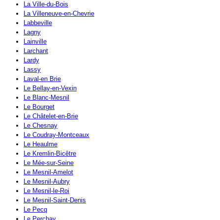
La Ville-du-Bois
La Villeneuve-en-Chevrie
Labbeville
Lagny
Lainville
Larchant
Lardy
Lassy
Laval-en Brie
Le Bellay-en-Vexin
Le Blanc-Mesnil
Le Bourget
Le Châtelet-en-Brie
Le Chesnay
Le Coudray-Montceaux
Le Heaulme
Le Kremlin-Bicêtre
Le Mée-sur-Seine
Le Mesnil-Amelot
Le Mesnil-Aubry
Le Mesnil-le-Roi
Le Mesnil-Saint-Denis
Le Pecq
Le Perchay