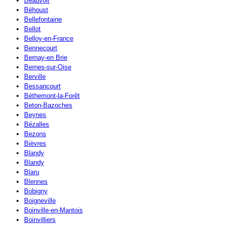
Beauvoir
Béhoust
Bellefontaine
Bellot
Belloy-en-France
Bennecourt
Bernay-en Brie
Bernes-sur-Oise
Berville
Bessancourt
Béthemont-la-Forêt
Beton-Bazoches
Beynes
Bézalles
Bezons
Bièvres
Blandy
Blandy
Blaru
Blennes
Bobigny
Boigneville
Boinville-en-Mantois
Boinvilliers