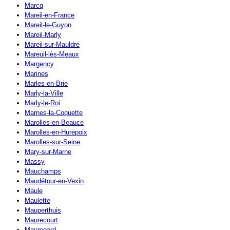
Marcq
Mareil-en-France
Mareil-le-Guyon
Mareil-Marly
Mareil-sur-Mauldre
Mareuil-lès-Meaux
Margency
Marines
Marles-en-Brie
Marly-la-Ville
Marly-le-Roi
Marnes-la-Coquette
Marolles-en-Beauce
Marolles-en-Hurepoix
Marolles-sur-Seine
Mary-sur-Marne
Massy
Mauchamps
Maudétour-en-Vexin
Maule
Maulette
Mauperthuis
Maurecourt
Mauregard