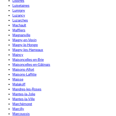
Louvres
Luisetaines
Lumigny
Luzancy
Luzarches
Machault
Maffliers
Magnanville
Magny-en-Vexin
Magny-le-Hongre
Magny-les-Hameaux
Maincy
Maisoncelles-en-Brie
Maisoncelles-en-Gâtinais
Maisons-Alfort
Maisons-Laffitte
Maisse
Malakoff
Mandres-les-Roses
Mantes-la-Jolie
Mantes-la-Ville
Marchémoret
Marcilly
Marcoussis