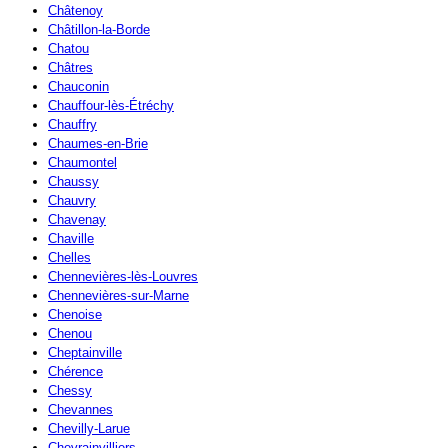
Châtenoy
Châtillon-la-Borde
Chatou
Châtres
Chauconin
Chauffour-lès-Étréchy
Chauffry
Chaumes-en-Brie
Chaumontel
Chaussy
Chauvry
Chavenay
Chaville
Chelles
Chennevières-lès-Louvres
Chennevières-sur-Marne
Chenoise
Chenou
Cheptainville
Chérence
Chessy
Chevannes
Chevilly-Larue
Chevrainvilliers