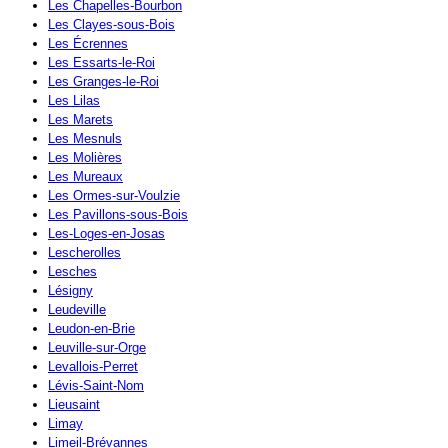
Les Chapelles-Bourbon
Les Clayes-sous-Bois
Les Écrennes
Les Essarts-le-Roi
Les Granges-le-Roi
Les Lilas
Les Marets
Les Mesnuls
Les Molières
Les Mureaux
Les Ormes-sur-Voulzie
Les Pavillons-sous-Bois
Les-Loges-en-Josas
Lescherolles
Lesches
Lésigny
Leudeville
Leudon-en-Brie
Leuville-sur-Orge
Levallois-Perret
Lévis-Saint-Nom
Lieusaint
Limay
Limeil-Brévannes