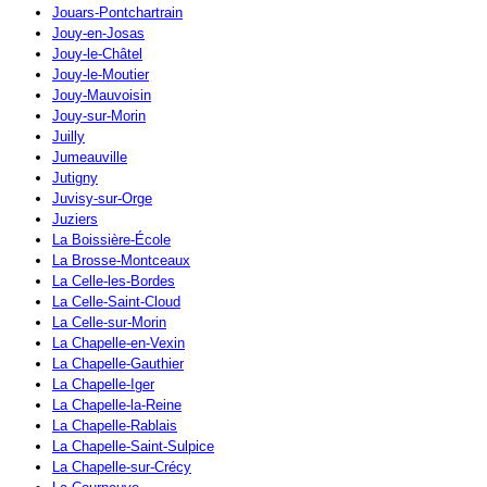
Jouars-Pontchartrain
Jouy-en-Josas
Jouy-le-Châtel
Jouy-le-Moutier
Jouy-Mauvoisin
Jouy-sur-Morin
Juilly
Jumeauville
Jutigny
Juvisy-sur-Orge
Juziers
La Boissière-École
La Brosse-Montceaux
La Celle-les-Bordes
La Celle-Saint-Cloud
La Celle-sur-Morin
La Chapelle-en-Vexin
La Chapelle-Gauthier
La Chapelle-Iger
La Chapelle-la-Reine
La Chapelle-Rablais
La Chapelle-Saint-Sulpice
La Chapelle-sur-Crécy