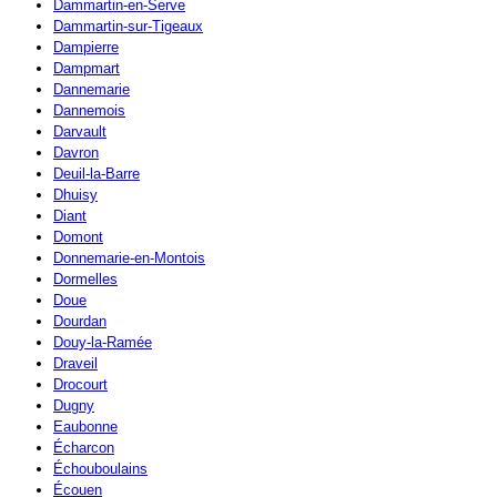
Dammartin-en-Serve
Dammartin-sur-Tigeaux
Dampierre
Dampmart
Dannemarie
Dannemois
Darvault
Davron
Deuil-la-Barre
Dhuisy
Diant
Domont
Donnemarie-en-Montois
Dormelles
Doue
Dourdan
Douy-la-Ramée
Draveil
Drocourt
Dugny
Eaubonne
Écharcon
Échouboulains
Écouen