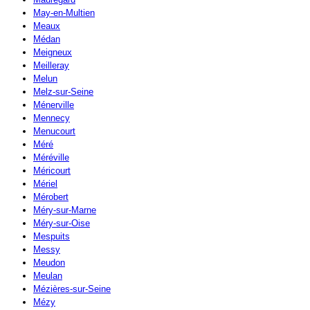
May-en-Multien
Meaux
Médan
Meigneux
Meilleray
Melun
Melz-sur-Seine
Ménerville
Mennecy
Menucourt
Méré
Méréville
Méricourt
Mériel
Mérobert
Méry-sur-Marne
Méry-sur-Oise
Mespuits
Messy
Meudon
Meulan
Mézières-sur-Seine
Mézy