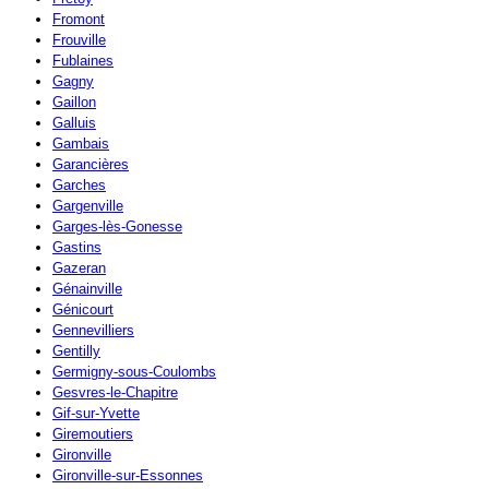
Fromont
Frouville
Fublaines
Gagny
Gaillon
Galluis
Gambais
Garancières
Garches
Gargenville
Garges-lès-Gonesse
Gastins
Gazeran
Génainville
Génicourt
Gennevilliers
Gentilly
Germigny-sous-Coulombs
Gesvres-le-Chapitre
Gif-sur-Yvette
Giremoutiers
Gironville
Gironville-sur-Essonnes