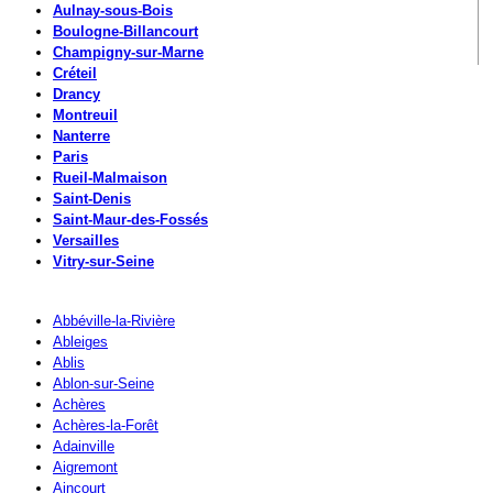
Aulnay-sous-Bois
Boulogne-Billancourt
Champigny-sur-Marne
Créteil
Drancy
Montreuil
Nanterre
Paris
Rueil-Malmaison
Saint-Denis
Saint-Maur-des-Fossés
Versailles
Vitry-sur-Seine
Abbéville-la-Rivière
Ableiges
Ablis
Ablon-sur-Seine
Achères
Achères-la-Forêt
Adainville
Aigremont
Aincourt