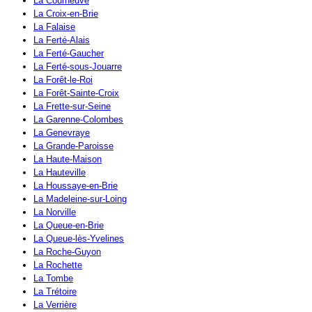
La Courneuve
La Croix-en-Brie
La Falaise
La Ferté-Alais
La Ferté-Gaucher
La Ferté-sous-Jouarre
La Forêt-le-Roi
La Forêt-Sainte-Croix
La Frette-sur-Seine
La Garenne-Colombes
La Genevraye
La Grande-Paroisse
La Haute-Maison
La Hauteville
La Houssaye-en-Brie
La Madeleine-sur-Loing
La Norville
La Queue-en-Brie
La Queue-lès-Yvelines
La Roche-Guyon
La Rochette
La Tombe
La Trétoire
La Verrière