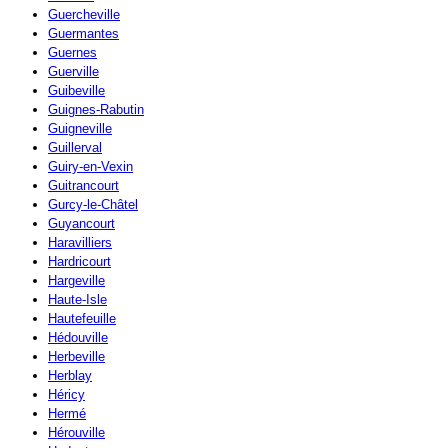
Guercheville
Guermantes
Guernes
Guerville
Guibeville
Guignes-Rabutin
Guigneville
Guillerval
Guiry-en-Vexin
Guitrancourt
Gurcy-le-Châtel
Guyancourt
Haravilliers
Hardricourt
Hargeville
Haute-Isle
Hautefeuille
Hédouville
Herbeville
Herblay
Héricy
Hermé
Hérouville