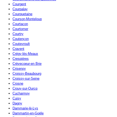
Courgent
Courpalay
Courquetaine
Courson-Monteloup
Courtacon
Courtomer
Courtry
Coutençon
Coutevroult
Cravent
Crégy-lès-Meaux
Crespières
Crèvecoeur-en Brie
Crisenoy
Croissy-Beaubourg
Croissy-sur-Seine
Crosne
Crouy-sur-Ourcq
Cucharmoy
Cuisy
Dagny
Dammarie-lè-Lys
Dammartin-en-Goële