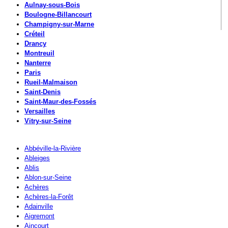
Aulnay-sous-Bois
Boulogne-Billancourt
Champigny-sur-Marne
Créteil
Drancy
Montreuil
Nanterre
Paris
Rueil-Malmaison
Saint-Denis
Saint-Maur-des-Fossés
Versailles
Vitry-sur-Seine
Abbéville-la-Rivière
Ableiges
Ablis
Ablon-sur-Seine
Achères
Achères-la-Forêt
Adainville
Aigremont
Aincourt