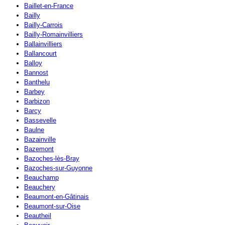
Baillet-en-France
Bailly
Bailly-Carrois
Bailly-Romainvilliers
Ballainvilliers
Ballancourt
Balloy
Bannost
Banthelu
Barbey
Barbizon
Barcy
Bassevelle
Baulne
Bazainville
Bazemont
Bazoches-lès-Bray
Bazoches-sur-Guyonne
Beauchamp
Beauchery
Beaumont-en-Gâtinais
Beaumont-sur-Oise
Beautheil