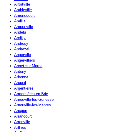
Alfortville
Ambleville
Amenucourt
Amillis
Amponville
Andelu
Andilly
Andrésy
Andrezel
Angerville
Angervilliers
Annet-sur-Marne
Antony
Arbonne
Arcueil
Argentières
Armentières-en-Brie
Arnouville-lès-Gonesse
Arnouville-lès-Mantes
Arpajon
Arrancourt
Arronville
Arthies