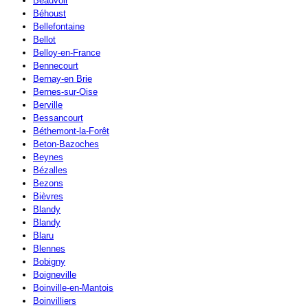
Beauvoir
Béhoust
Bellefontaine
Bellot
Belloy-en-France
Bennecourt
Bernay-en Brie
Bernes-sur-Oise
Berville
Bessancourt
Béthemont-la-Forêt
Beton-Bazoches
Beynes
Bézalles
Bezons
Bièvres
Blandy
Blandy
Blaru
Blennes
Bobigny
Boigneville
Boinville-en-Mantois
Boinvilliers