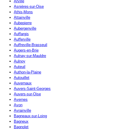
Arville
Asnières-sur-Oise
Athis-Mons
Attainville
Aubepierre
Aubergenville
Auffargis
Aufferville
Auffreville-Brasseuil
Augers-en-Brie
Aulnay-sur-Mauldre
Aulnoy
Auteuil
Authon-la-Plaine
Autouillet
Auvernaux
Auvers-Saint-Georges
Auvers-sur-Oise
Avernes
Avon
Avrainville
Bagneaux-sur-Loing
Bagneux
Bagnolet