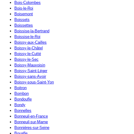
Bois-Colombes
Bois-le-Roi
Boisemont
Boissets
Boissettes
Boissise-la-Bertrand
Boissise-le-Roi
Boissy-aux-Cailles
Boissy-le-Châtel
Boissy-le-Cutté
Boissy-le-Sec
Boissy-Mauvoisin
Boissy-Saint-Léger
Boissy-sans-Avoir
Boissy-sous-Saint-Yon
Boitron
Bombon
Bondoufle
Bondy
Bonnelles
Bonneuil-en-France
Bonneuil-sur-Marne
Bonnières-sur-Seine
Bouafle