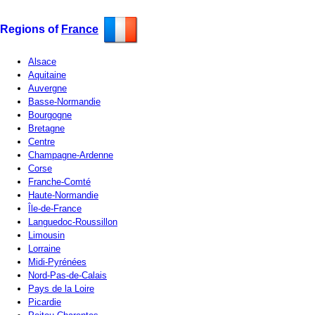
Regions of
France
Alsace
Aquitaine
Auvergne
Basse-Normandie
Bourgogne
Bretagne
Centre
Champagne-Ardenne
Corse
Franche-Comté
Haute-Normandie
Île-de-France
Languedoc-Roussillon
Limousin
Lorraine
Midi-Pyrénées
Nord-Pas-de-Calais
Pays de la Loire
Picardie