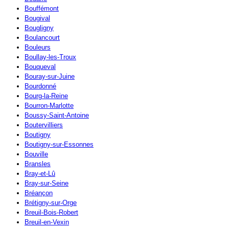
Bouffémont
Bougival
Bougligny
Boulancourt
Bouleurs
Boullay-les-Troux
Bouqueval
Bouray-sur-Juine
Bourdonné
Bourg-la-Reine
Bourron-Marlotte
Boussy-Saint-Antoine
Boutervilliers
Boutigny
Boutigny-sur-Essonnes
Bouville
Bransles
Bray-et-Lû
Bray-sur-Seine
Bréançon
Brétigny-sur-Orge
Breuil-Bois-Robert
Breuil-en-Vexin