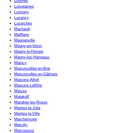
Louvres
Luisetaines
Lumigny
Luzancy
Luzarches
Machault
Maffliers
Magnanville
Magny-en-Vexin
Magny-le-Hongre
Magny-les-Hameaux
Maincy
Maisoncelles-en-Brie
Maisoncelles-en-Gâtinais
Maisons-Alfort
Maisons-Laffitte
Maisse
Malakoff
Mandres-les-Roses
Mantes-la-Jolie
Mantes-la-Ville
Marchémoret
Marcilly
Marcoussis