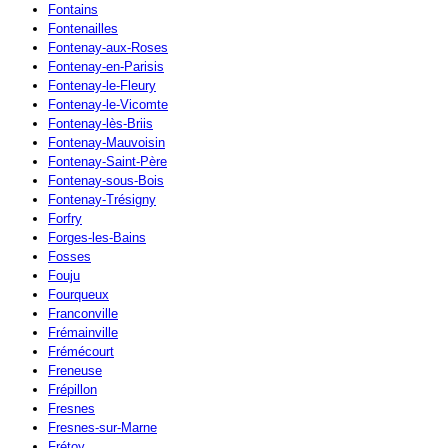
Fontains
Fontenailles
Fontenay-aux-Roses
Fontenay-en-Parisis
Fontenay-le-Fleury
Fontenay-le-Vicomte
Fontenay-lès-Briis
Fontenay-Mauvoisin
Fontenay-Saint-Père
Fontenay-sous-Bois
Fontenay-Trésigny
Forfry
Forges-les-Bains
Fosses
Fouju
Fourqueux
Franconville
Frémainville
Frémécourt
Freneuse
Frépillon
Fresnes
Fresnes-sur-Marne
Frétoy