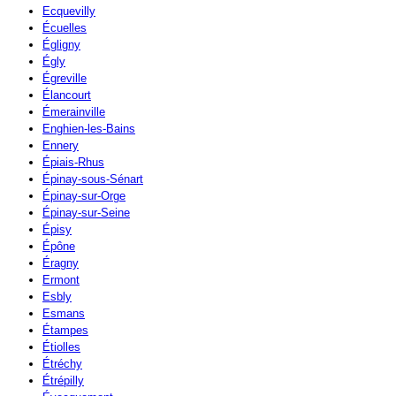
Ecquevilly
Écuelles
Égligny
Égly
Égreville
Élancourt
Émerainville
Enghien-les-Bains
Ennery
Épiais-Rhus
Épinay-sous-Sénart
Épinay-sur-Orge
Épinay-sur-Seine
Épisy
Épône
Éragny
Ermont
Esbly
Esmans
Étampes
Étiolles
Étréchy
Étrépilly