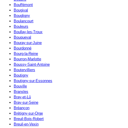
Bouffémont
Bougival
Bougligny
Boulancourt
Bouleurs
Boullay-les-Troux
Bouqueval
Bouray-sur-Juine
Bourdonné
Bourg-la-Reine
Bourron-Marlotte
Boussy-Saint-Antoine
Boutervilliers
Boutigny
Boutigny-sur-Essonnes
Bouville
Bransles
Bray-et-Lû
Bray-sur-Seine
Bréançon
Brétigny-sur-Orge
Breuil-Bois-Robert
Breuil-en-Vexin