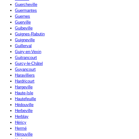
Guercheville
Guermantes
Guernes
Guerville
Guibeville
Guignes-Rabutin
Guigneville
Guillerval
Guiry-en-Vexin
Guitrancourt
Gurcy-le-Châtel
Guyancourt
Haravilliers
Hardricourt
Hargeville
Haute-Isle
Hautefeuille
Hédouville
Herbeville
Herblay
Héricy
Hermé
Hérouville