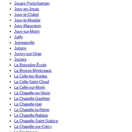
Jouars-Pontchartrain
Jouy-en-Josas
Jouy-le-Châtel
Jouy-le-Moutier
Jouy-Mauvoisin
Jouy-sur-Morin
Juilly
Jumeauville
Jutigny
Juvisy-sur-Orge
Juziers
La Boissière-École
La Brosse-Montceaux
La Celle-les-Bordes
La Celle-Saint-Cloud
La Celle-sur-Morin
La Chapelle-en-Vexin
La Chapelle-Gauthier
La Chapelle-Iger
La Chapelle-la-Reine
La Chapelle-Rablais
La Chapelle-Saint-Sulpice
La Chapelle-sur-Crécy