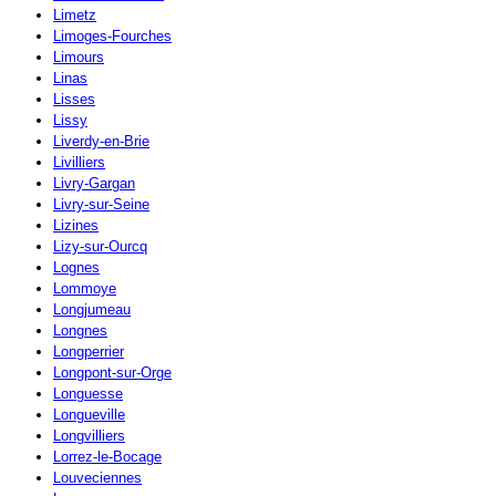
Limetz
Limoges-Fourches
Limours
Linas
Lisses
Lissy
Liverdy-en-Brie
Livilliers
Livry-Gargan
Livry-sur-Seine
Lizines
Lizy-sur-Ourcq
Lognes
Lommoye
Longjumeau
Longnes
Longperrier
Longpont-sur-Orge
Longuesse
Longueville
Longvilliers
Lorrez-le-Bocage
Louveciennes