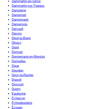
Dammartin-en-Serve
Dammartin-sur-Tigeaux
Dampierre
Dampmart
Dannemarie
Dannemois
Darvault
Davron
Deuil-la-Barre
Dhuisy
Diant
Domont
Donnemarie-en-Montois
Dormelles
Doue
Dourdan
Douy-la-Ramée
Draveil
Drocourt
Dugny
Eaubonne
Écharcon
Échouboulains
Écouen