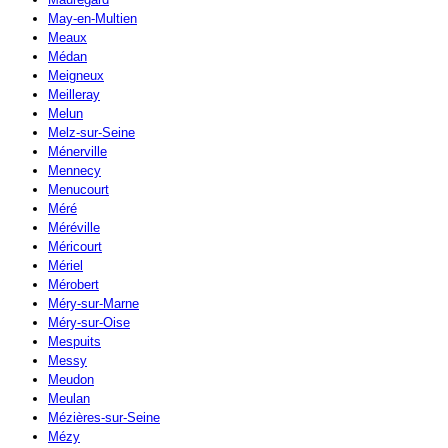
May-en-Multien
Meaux
Médan
Meigneux
Meilleray
Melun
Melz-sur-Seine
Ménerville
Mennecy
Menucourt
Méré
Méréville
Méricourt
Mériel
Mérobert
Méry-sur-Marne
Méry-sur-Oise
Mespuits
Messy
Meudon
Meulan
Mézières-sur-Seine
Mézy