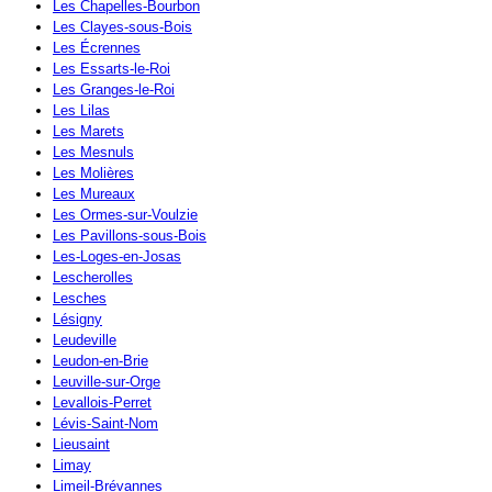
Les Chapelles-Bourbon
Les Clayes-sous-Bois
Les Écrennes
Les Essarts-le-Roi
Les Granges-le-Roi
Les Lilas
Les Marets
Les Mesnuls
Les Molières
Les Mureaux
Les Ormes-sur-Voulzie
Les Pavillons-sous-Bois
Les-Loges-en-Josas
Lescherolles
Lesches
Lésigny
Leudeville
Leudon-en-Brie
Leuville-sur-Orge
Levallois-Perret
Lévis-Saint-Nom
Lieusaint
Limay
Limeil-Brévannes