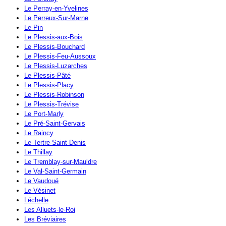
Le Perray-en-Yvelines
Le Perreux-Sur-Marne
Le Pin
Le Plessis-aux-Bois
Le Plessis-Bouchard
Le Plessis-Feu-Aussoux
Le Plessis-Luzarches
Le Plessis-Pâté
Le Plessis-Placy
Le Plessis-Robinson
Le Plessis-Trévise
Le Port-Marly
Le Pré-Saint-Gervais
Le Raincy
Le Tertre-Saint-Denis
Le Thillay
Le Tremblay-sur-Mauldre
Le Val-Saint-Germain
Le Vaudoué
Le Vésinet
Léchelle
Les Alluets-le-Roi
Les Bréviaires