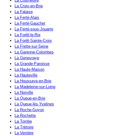
La Courneuve
La Croix-en-Brie
La Falaise
La Ferté-Alais
La Ferté-Gaucher
La Ferté-sous-Jouarre
La Forêt-le-Roi
La Forêt-Sainte-Croix
La Frette-sur-Seine
La Garenne-Colombes
La Genevraye
La Grande-Paroisse
La Haute-Maison
La Hauteville
La Houssaye-en-Brie
La Madeleine-sur-Loing
La Norville
La Queue-en-Brie
La Queue-lès-Yvelines
La Roche-Guyon
La Rochette
La Tombe
La Trétoire
La Verrière