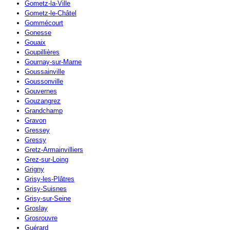
Gometz-la-Ville
Gometz-le-Châtel
Gommécourt
Gonesse
Gouaix
Goupillières
Gournay-sur-Marne
Goussainville
Goussonville
Gouvernes
Gouzangrez
Grandchamp
Gravon
Gressey
Gressy
Gretz-Armainvilliers
Grez-sur-Loing
Grigny
Grisy-les-Plâtres
Grisy-Suisnes
Grisy-sur-Seine
Groslay
Grosrouvre
Guérard