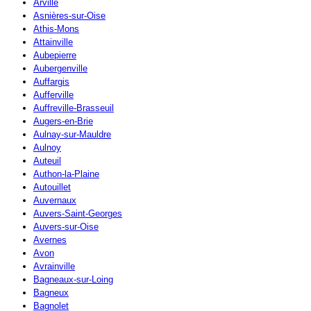
Arville
Asnières-sur-Oise
Athis-Mons
Attainville
Aubepierre
Aubergenville
Auffargis
Aufferville
Auffreville-Brasseuil
Augers-en-Brie
Aulnay-sur-Mauldre
Aulnoy
Auteuil
Authon-la-Plaine
Autouillet
Auvernaux
Auvers-Saint-Georges
Auvers-sur-Oise
Avernes
Avon
Avrainville
Bagneaux-sur-Loing
Bagneux
Bagnolet