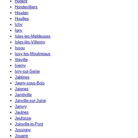
Hodent
Hondevilliers
Houdan
Houilles
Ichy
Igny
Isles-les-Meldeuses
Isles-lès-Villenoy
Issou
Issy-les-Moulineaux
Itteville
Iverny
Ivry-sur-Seine
Jablines
Jagny-sous-Bois
Jaignes
Jambville
Janville-sur-Juine
Janvry
Jaulnes
Jeufosse
Joinville-le-Pont
Jossigny
Jouarre