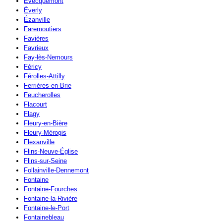
Évecquemont
Éverly
Ézanville
Faremoutiers
Favières
Favrieux
Fay-lès-Nemours
Féricy
Férolles-Attilly
Ferrières-en-Brie
Feucherolles
Flacourt
Flagy
Fleury-en-Bière
Fleury-Mérogis
Flexanville
Flins-Neuve-Église
Flins-sur-Seine
Follainville-Dennemont
Fontaine
Fontaine-Fourches
Fontaine-la-Rivière
Fontaine-le-Port
Fontainebleau