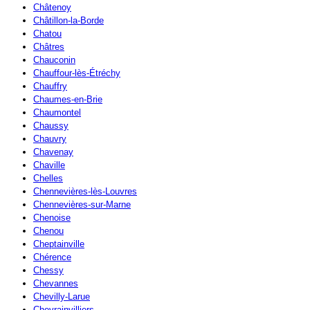
Châtenoy
Châtillon-la-Borde
Chatou
Châtres
Chauconin
Chauffour-lès-Étréchy
Chauffry
Chaumes-en-Brie
Chaumontel
Chaussy
Chauvry
Chavenay
Chaville
Chelles
Chennevières-lès-Louvres
Chennevières-sur-Marne
Chenoise
Chenou
Cheptainville
Chérence
Chessy
Chevannes
Chevilly-Larue
Chevrainvilliers