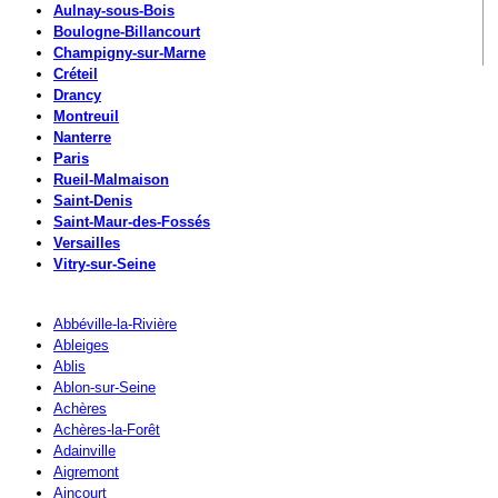
Aulnay-sous-Bois
Boulogne-Billancourt
Champigny-sur-Marne
Créteil
Drancy
Montreuil
Nanterre
Paris
Rueil-Malmaison
Saint-Denis
Saint-Maur-des-Fossés
Versailles
Vitry-sur-Seine
Abbéville-la-Rivière
Ableiges
Ablis
Ablon-sur-Seine
Achères
Achères-la-Forêt
Adainville
Aigremont
Aincourt