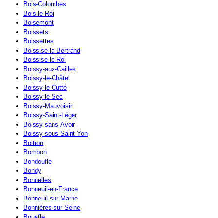
Bois-Colombes
Bois-le-Roi
Boisemont
Boissets
Boissettes
Boissise-la-Bertrand
Boissise-le-Roi
Boissy-aux-Cailles
Boissy-le-Châtel
Boissy-le-Cutté
Boissy-le-Sec
Boissy-Mauvoisin
Boissy-Saint-Léger
Boissy-sans-Avoir
Boissy-sous-Saint-Yon
Boitron
Bombon
Bondoufle
Bondy
Bonnelles
Bonneuil-en-France
Bonneuil-sur-Marne
Bonnières-sur-Seine
Bouafle