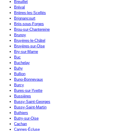
Breuillet
Bréval
Brières-les-Scellés
Brignancourt
Briis-sous-Forges
Brou-sur-Chantereine
Brunoy
Bruyères-le-Châtel
Bruyères-sur-Oise
Bry-sur-Marne
Buc
Buchelay
Buhy
Bullion
Buno-Bonnevaux
Burcy
Bures-sur-Yvette
Bussières
Bussy-Saint-Georges
Bussy-Saint-Martin
Buthiers
Butry-sur-Oise
Cachan
Cannes-Écluse