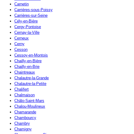
Carnetin
Carrières-sous-Poissy
Carrières-sur-Seine
Cély-en-Bière
Cergy-Pontoise
Cernay-la-Ville
Cerneux
Cerny
Cesson
Cessoy-en-Montois
Chailly-en-Bière
Chailly-en-Brie
Chaintreaux
Chalautre-la-Grande
Chalautre-la-Petite
Chalifert
Chalmaison
Châlo-Saint-Mars
Chalou-Moulineux
Chamarande
Chambourcy
Chambry
Chamigny