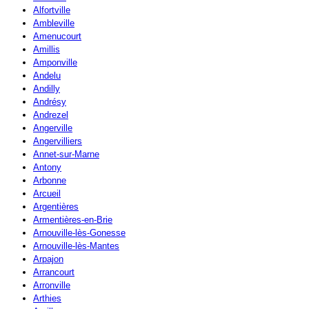
Alfortville
Ambleville
Amenucourt
Amillis
Amponville
Andelu
Andilly
Andrésy
Andrezel
Angerville
Angervilliers
Annet-sur-Marne
Antony
Arbonne
Arcueil
Argentières
Armentières-en-Brie
Arnouville-lès-Gonesse
Arnouville-lès-Mantes
Arpajon
Arrancourt
Arronville
Arthies