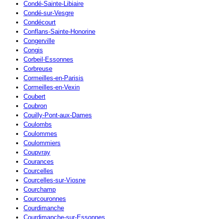
Condé-Sainte-Libiaire
Condé-sur-Vesgre
Condécourt
Conflans-Sainte-Honorine
Congerville
Congis
Corbeil-Essonnes
Corbreuse
Cormeilles-en-Parisis
Cormeilles-en-Vexin
Coubert
Coubron
Couilly-Pont-aux-Dames
Coulombs
Coulommes
Coulommiers
Coupvray
Courances
Courcelles
Courcelles-sur-Viosne
Courchamp
Courcouronnes
Courdimanche
Courdimanche-sur-Essonnes