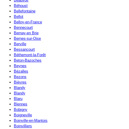
Beauvoir
Béhoust
Bellefontaine
Bellot
Belloy-en-France
Bennecourt
Bernay-en Brie
Bernes-sur-Oise
Berville
Bessancourt
Béthemont-la-Forêt
Beton-Bazoches
Beynes
Bézalles
Bezons
Bièvres
Blandy
Blandy
Blaru
Blennes
Bobigny
Boigneville
Boinville-en-Mantois
Boinvilliers