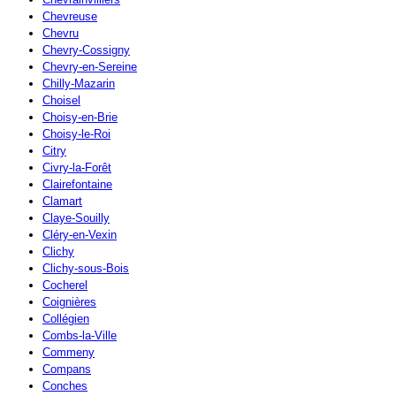
Chevreuse
Chevru
Chevry-Cossigny
Chevry-en-Sereine
Chilly-Mazarin
Choisel
Choisy-en-Brie
Choisy-le-Roi
Citry
Civry-la-Forêt
Clairefontaine
Clamart
Claye-Souilly
Cléry-en-Vexin
Clichy
Clichy-sous-Bois
Cocherel
Coignières
Collégien
Combs-la-Ville
Commeny
Compans
Conches