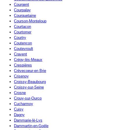
Courgent
Courpalay
Courquetaine
Courson-Monteloup
Courtacon
Courtomer
Courtry
Coutençon
Coutevroult
Cravent
Crégy-lès-Meaux
Crespières
Crèvecoeur-en Brie
Crisenoy
Croissy-Beaubourg
Croissy-sur-Seine
Crosne
Crouy-sur-Ourcq
Cucharmoy
Cuisy
Dagny
Dammarie-lè-Lys
Dammartin-en-Goële