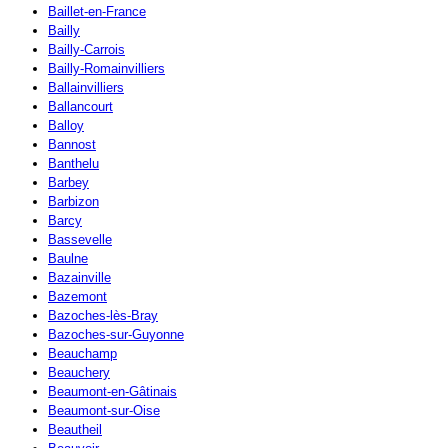
Baillet-en-France
Bailly
Bailly-Carrois
Bailly-Romainvilliers
Ballainvilliers
Ballancourt
Balloy
Bannost
Banthelu
Barbey
Barbizon
Barcy
Bassevelle
Baulne
Bazainville
Bazemont
Bazoches-lès-Bray
Bazoches-sur-Guyonne
Beauchamp
Beauchery
Beaumont-en-Gâtinais
Beaumont-sur-Oise
Beautheil