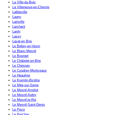
La Ville-du-Bois
La Villeneuve-en-Chevrie
Labbeville
Lagny
Lainville
Larchant
Lardy
Lassy
Laval-en Brie
Le Bellay-en-Vexin
Le Blanc-Mesnil
Le Bourget
Le Châtelet-en-Brie
Le Chesnay
Le Coudray-Montceaux
Le Heaulme
Le Kremlin-Bicêtre
Le Mée-sur-Seine
Le Mesnil-Amelot
Le Mesnil-Aubry
Le Mesnil-le-Roi
Le Mesnil-Saint-Denis
Le Pecq
Le Perchay