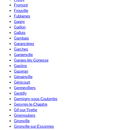
Fromont
Frouville
Fublaines
Gagny
Gaillon
Galluis
Gambais
Garancières
Garches
Gargenville
Garges-lès-Gonesse
Gastins
Gazeran
Génainville
Génicourt
Gennevilliers
Gentilly
Germigny-sous-Coulombs
Gesvres-le-Chapitre
Gif-sur-Yvette
Giremoutiers
Gironville
Gironville-sur-Essonnes