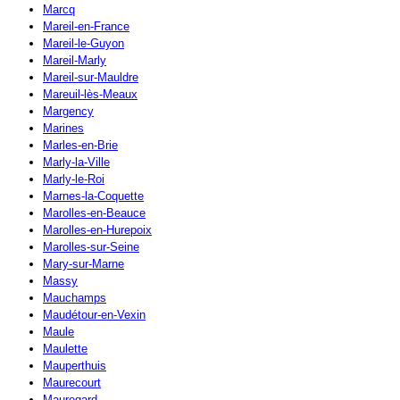
Marcq
Mareil-en-France
Mareil-le-Guyon
Mareil-Marly
Mareil-sur-Mauldre
Mareuil-lès-Meaux
Margency
Marines
Marles-en-Brie
Marly-la-Ville
Marly-le-Roi
Marnes-la-Coquette
Marolles-en-Beauce
Marolles-en-Hurepoix
Marolles-sur-Seine
Mary-sur-Marne
Massy
Mauchamps
Maudétour-en-Vexin
Maule
Maulette
Mauperthuis
Maurecourt
Mauregard