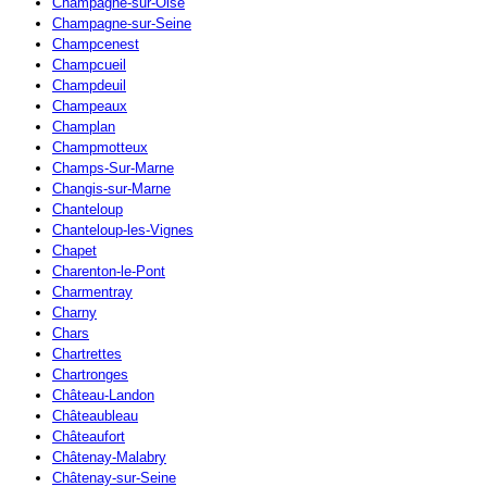
Champagne-sur-Oise
Champagne-sur-Seine
Champcenest
Champcueil
Champdeuil
Champeaux
Champlan
Champmotteux
Champs-Sur-Marne
Changis-sur-Marne
Chanteloup
Chanteloup-les-Vignes
Chapet
Charenton-le-Pont
Charmentray
Charny
Chars
Chartrettes
Chartronges
Château-Landon
Châteaubleau
Châteaufort
Châtenay-Malabry
Châtenay-sur-Seine