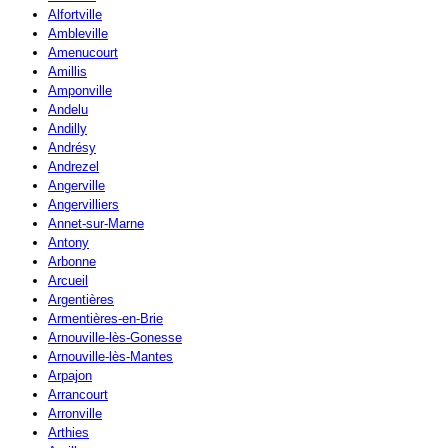
Alfortville
Ambleville
Amenucourt
Amillis
Amponville
Andelu
Andilly
Andrésy
Andrezel
Angerville
Angervilliers
Annet-sur-Marne
Antony
Arbonne
Arcueil
Argentières
Armentières-en-Brie
Arnouville-lès-Gonesse
Arnouville-lès-Mantes
Arpajon
Arrancourt
Arronville
Arthies