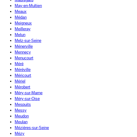
May-en-Multien
Meaux
Médan
Meigneux
Meilleray
Melun
Melz-sur-Seine
Ménerville
Mennecy
Menucourt
Méré
Méréville
Méricourt
Mériel
Mérobert
Méry-sur-Marne
Méry-sur-Oise
Mespuits
Messy
Meudon
Meulan
Mézières-sur-Seine
Mézy