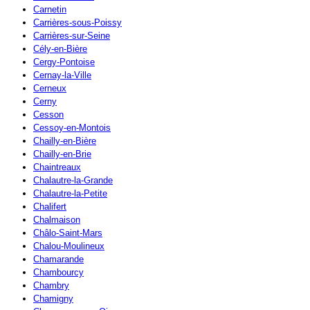
Carnetin
Carrières-sous-Poissy
Carrières-sur-Seine
Cély-en-Bière
Cergy-Pontoise
Cernay-la-Ville
Cerneux
Cerny
Cesson
Cessoy-en-Montois
Chailly-en-Bière
Chailly-en-Brie
Chaintreaux
Chalautre-la-Grande
Chalautre-la-Petite
Chalifert
Chalmaison
Châlo-Saint-Mars
Chalou-Moulineux
Chamarande
Chambourcy
Chambry
Chamigny