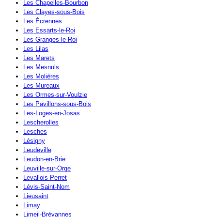
Les Chapelles-Bourbon
Les Clayes-sous-Bois
Les Écrennes
Les Essarts-le-Roi
Les Granges-le-Roi
Les Lilas
Les Marets
Les Mesnuls
Les Molières
Les Mureaux
Les Ormes-sur-Voulzie
Les Pavillons-sous-Bois
Les-Loges-en-Josas
Lescherolles
Lesches
Lésigny
Leudeville
Leudon-en-Brie
Leuville-sur-Orge
Levallois-Perret
Lévis-Saint-Nom
Lieusaint
Limay
Limeil-Brévannes