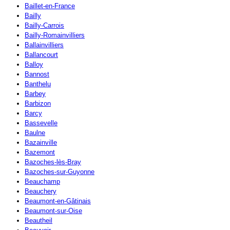
Baillet-en-France
Bailly
Bailly-Carrois
Bailly-Romainvilliers
Ballainvilliers
Ballancourt
Balloy
Bannost
Banthelu
Barbey
Barbizon
Barcy
Bassevelle
Baulne
Bazainville
Bazemont
Bazoches-lès-Bray
Bazoches-sur-Guyonne
Beauchamp
Beauchery
Beaumont-en-Gâtinais
Beaumont-sur-Oise
Beautheil