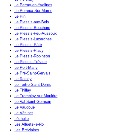
Le Perray-en-Yvelines
Le Perreux-Sur-Marne
Le Pin
Le Plessis-aux-Bois
Le Plessis-Bouchard
Le Plessis-Feu-Aussoux
Le Plessis-Luzarches
Le Plessis-Pâté
Le Plessis-Placy
Le Plessis-Robinson
Le Plessis-Trévise
Le Port-Marly
Le Pré-Saint-Gervais
Le Raincy
Le Tertre-Saint-Denis
Le Thillay
Le Tremblay-sur-Mauldre
Le Val-Saint-Germain
Le Vaudoué
Le Vésinet
Léchelle
Les Alluets-le-Roi
Les Bréviaires