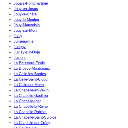
Jouars-Pontchartrain
Jouy-en-Josas
Jouy-le-Châtel
Jouy-le-Moutier
Jouy-Mauvoisin
Jouy-sur-Morin
Juilly
Jumeauville
Jutigny
Juvisy-sur-Orge
Juziers
La Boissière-École
La Brosse-Montceaux
La Celle-les-Bordes
La Celle-Saint-Cloud
La Celle-sur-Morin
La Chapelle-en-Vexin
La Chapelle-Gauthier
La Chapelle-Iger
La Chapelle-la-Reine
La Chapelle-Rablais
La Chapelle-Saint-Sulpice
La Chapelle-sur-Crécy