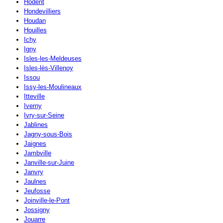
Hodent
Hondevilliers
Houdan
Houilles
Ichy
Igny
Isles-les-Meldeuses
Isles-lès-Villenoy
Issou
Issy-les-Moulineaux
Itteville
Iverny
Ivry-sur-Seine
Jablines
Jagny-sous-Bois
Jaignes
Jambville
Janville-sur-Juine
Janvry
Jaulnes
Jeufosse
Joinville-le-Pont
Jossigny
Jouarre