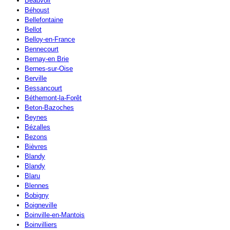
Beauvoir
Béhoust
Bellefontaine
Bellot
Belloy-en-France
Bennecourt
Bernay-en Brie
Bernes-sur-Oise
Berville
Bessancourt
Béthemont-la-Forêt
Beton-Bazoches
Beynes
Bézalles
Bezons
Bièvres
Blandy
Blandy
Blaru
Blennes
Bobigny
Boigneville
Boinville-en-Mantois
Boinvilliers