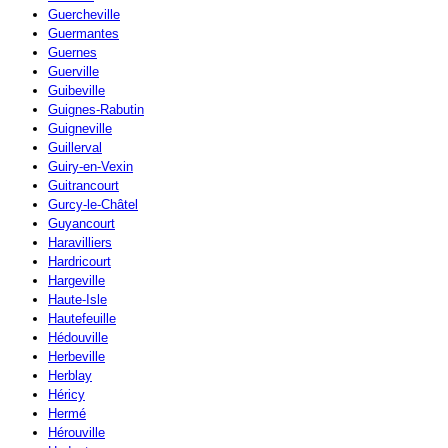
Guercheville
Guermantes
Guernes
Guerville
Guibeville
Guignes-Rabutin
Guigneville
Guillerval
Guiry-en-Vexin
Guitrancourt
Gurcy-le-Châtel
Guyancourt
Haravilliers
Hardricourt
Hargeville
Haute-Isle
Hautefeuille
Hédouville
Herbeville
Herblay
Héricy
Hermé
Hérouville