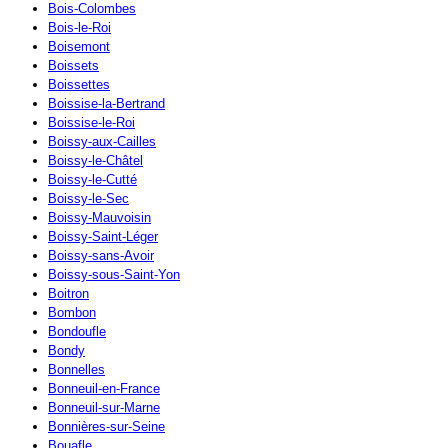
Bois-Colombes
Bois-le-Roi
Boisemont
Boissets
Boissettes
Boissise-la-Bertrand
Boissise-le-Roi
Boissy-aux-Cailles
Boissy-le-Châtel
Boissy-le-Cutté
Boissy-le-Sec
Boissy-Mauvoisin
Boissy-Saint-Léger
Boissy-sans-Avoir
Boissy-sous-Saint-Yon
Boitron
Bombon
Bondoufle
Bondy
Bonnelles
Bonneuil-en-France
Bonneuil-sur-Marne
Bonnières-sur-Seine
Bouafle