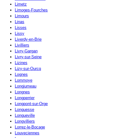
Limetz
Limoges-Fourches
Limours
Linas
Lisses
Lissy
Liverdy-en-Brie
Livilliers
Livry-Gargan
Livry-sur-Seine
Lizines
Lizy-sur-Ourcq
Lognes
Lommoye
Longjumeau
Longnes
Longperrier
Longpont-sur-Orge
Longuesse
Longueville
Longvilliers
Lorrez-le-Bocage
Louveciennes