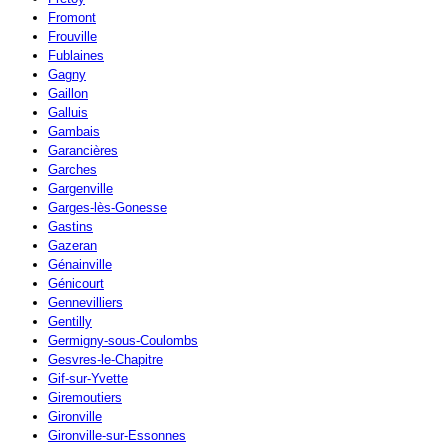
Fromont
Frouville
Fublaines
Gagny
Gaillon
Galluis
Gambais
Garancières
Garches
Gargenville
Garges-lès-Gonesse
Gastins
Gazeran
Génainville
Génicourt
Gennevilliers
Gentilly
Germigny-sous-Coulombs
Gesvres-le-Chapitre
Gif-sur-Yvette
Giremoutiers
Gironville
Gironville-sur-Essonnes