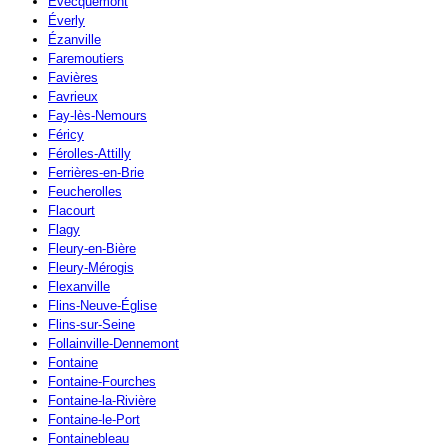
Évecquemont
Éverly
Ézanville
Faremoutiers
Favières
Favrieux
Fay-lès-Nemours
Féricy
Férolles-Attilly
Ferrières-en-Brie
Feucherolles
Flacourt
Flagy
Fleury-en-Bière
Fleury-Mérogis
Flexanville
Flins-Neuve-Église
Flins-sur-Seine
Follainville-Dennemont
Fontaine
Fontaine-Fourches
Fontaine-la-Rivière
Fontaine-le-Port
Fontainebleau