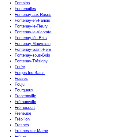
Fontains
Fontenailles
Fontenay-aux-Roses
Fontenay-en-Parisis
Fontenay-le-Fleury
Fontenay-le-Vicomte
Fontenay-lès-Briis
Fontenay-Mauvoisin
Fontenay-Saint-Père
Fontenay-sous-Bois
Fontenay-Trésigny
Forfry
Forges-les-Bains
Fosses
Fouju
Fourqueux
Franconville
Frémainville
Frémécourt
Freneuse
Frépillon
Fresnes
Fresnes-sur-Marne
Frétoy