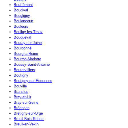
Bouffémont
Bougival
Bougligny
Boulancourt
Bouleurs
Boullay-les-Troux
Bouqueval
Bouray-sur-Juine
Bourdonné
Bourg-la-Reine
Bourron-Marlotte
Boussy-Saint-Antoine
Boutervilliers
Boutigny
Boutigny-sur-Essonnes
Bouville
Bransles
Bray-et-Lû
Bray-sur-Seine
Bréançon
Brétigny-sur-Orge
Breuil-Bois-Robert
Breuil-en-Vexin