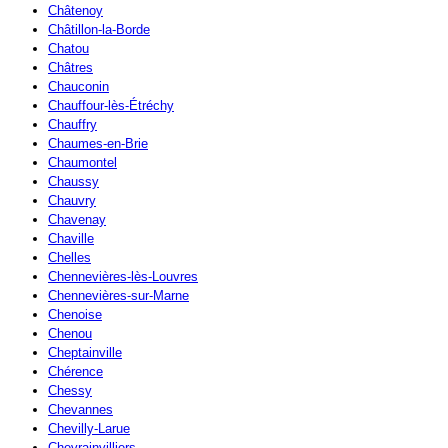
Châtenoy
Châtillon-la-Borde
Chatou
Châtres
Chauconin
Chauffour-lès-Étréchy
Chauffry
Chaumes-en-Brie
Chaumontel
Chaussy
Chauvry
Chavenay
Chaville
Chelles
Chennevières-lès-Louvres
Chennevières-sur-Marne
Chenoise
Chenou
Cheptainville
Chérence
Chessy
Chevannes
Chevilly-Larue
Chevrainvilliers