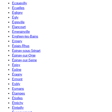
Ecquevilly
Écuelles
Égligny
Égly
Égreville
Élancourt
Émerainville
Enghien-les-Bains
Ennery
Épiais-Rhus
Épinay-sous-Sénart
Épinay-sur-Orge
Épinay-sur-Seine
Épisy
Épône
Éragny
Ermont
Esbly
Esmans
Étampes
Étiolles
Étréchy
Étrépilly