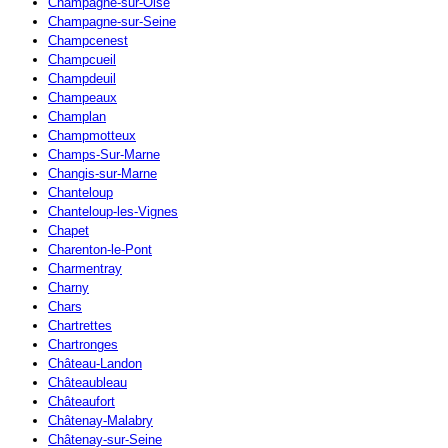
Champagne-sur-Oise
Champagne-sur-Seine
Champcenest
Champcueil
Champdeuil
Champeaux
Champlan
Champmotteux
Champs-Sur-Marne
Changis-sur-Marne
Chanteloup
Chanteloup-les-Vignes
Chapet
Charenton-le-Pont
Charmentray
Charny
Chars
Chartrettes
Chartronges
Château-Landon
Châteaubleau
Châteaufort
Châtenay-Malabry
Châtenay-sur-Seine