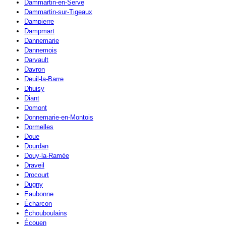
Dammartin-en-Serve
Dammartin-sur-Tigeaux
Dampierre
Dampmart
Dannemarie
Dannemois
Darvault
Davron
Deuil-la-Barre
Dhuisy
Diant
Domont
Donnemarie-en-Montois
Dormelles
Doue
Dourdan
Douy-la-Ramée
Draveil
Drocourt
Dugny
Eaubonne
Écharcon
Échouboulains
Écouen