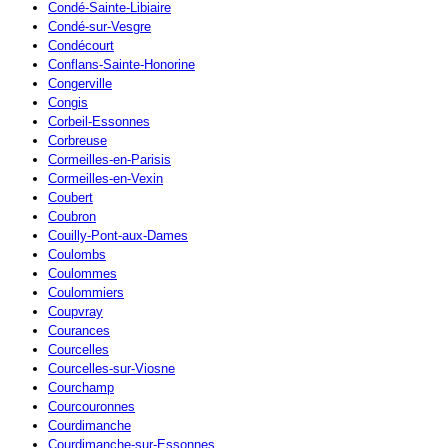
Condé-Sainte-Libiaire
Condé-sur-Vesgre
Condécourt
Conflans-Sainte-Honorine
Congerville
Congis
Corbeil-Essonnes
Corbreuse
Cormeilles-en-Parisis
Cormeilles-en-Vexin
Coubert
Coubron
Couilly-Pont-aux-Dames
Coulombs
Coulommes
Coulommiers
Coupvray
Courances
Courcelles
Courcelles-sur-Viosne
Courchamp
Courcouronnes
Courdimanche
Courdimanche-sur-Essonnes