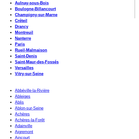
Aulnay-sous-Bois
Boulogne-Billancourt
Champigny-sur-Marne
Créteil
Drancy
Montreuil
Nanterre
Paris
Rueil-Malmaison
Saint-Denis
Saint-Maur-des-Fossés
Versailles
Vitry-sur-Seine
Abbéville-la-Rivière
Ableiges
Ablis
Ablon-sur-Seine
Achères
Achères-la-Forêt
Adainville
Aigremont
Aincourt