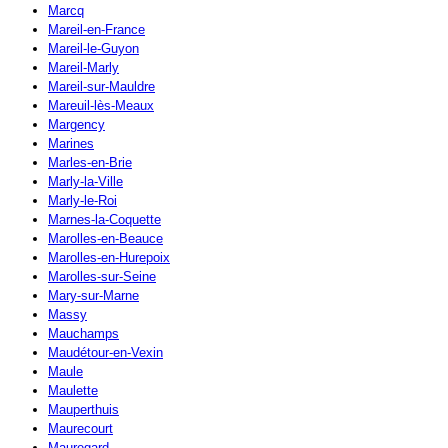
Marcq
Mareil-en-France
Mareil-le-Guyon
Mareil-Marly
Mareil-sur-Mauldre
Mareuil-lès-Meaux
Margency
Marines
Marles-en-Brie
Marly-la-Ville
Marly-le-Roi
Marnes-la-Coquette
Marolles-en-Beauce
Marolles-en-Hurepoix
Marolles-sur-Seine
Mary-sur-Marne
Massy
Mauchamps
Maudétour-en-Vexin
Maule
Maulette
Mauperthuis
Maurecourt
Mauregard