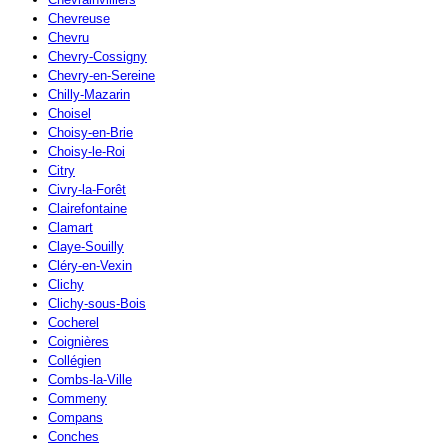
Chevreuse
Chevru
Chevry-Cossigny
Chevry-en-Sereine
Chilly-Mazarin
Choisel
Choisy-en-Brie
Choisy-le-Roi
Citry
Civry-la-Forêt
Clairefontaine
Clamart
Claye-Souilly
Cléry-en-Vexin
Clichy
Clichy-sous-Bois
Cocherel
Coignières
Collégien
Combs-la-Ville
Commeny
Compans
Conches