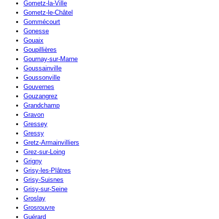
Gometz-la-Ville
Gometz-le-Châtel
Gommécourt
Gonesse
Gouaix
Goupillières
Gournay-sur-Marne
Goussainville
Goussonville
Gouvernes
Gouzangrez
Grandchamp
Gravon
Gressey
Gressy
Gretz-Armainvilliers
Grez-sur-Loing
Grigny
Grisy-les-Plâtres
Grisy-Suisnes
Grisy-sur-Seine
Groslay
Grosrouvre
Guérard