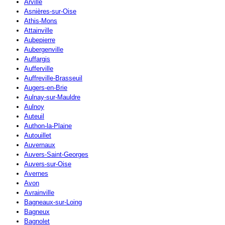
Arville
Asnières-sur-Oise
Athis-Mons
Attainville
Aubepierre
Aubergenville
Auffargis
Aufferville
Auffreville-Brasseuil
Augers-en-Brie
Aulnay-sur-Mauldre
Aulnoy
Auteuil
Authon-la-Plaine
Autouillet
Auvernaux
Auvers-Saint-Georges
Auvers-sur-Oise
Avernes
Avon
Avrainville
Bagneaux-sur-Loing
Bagneux
Bagnolet