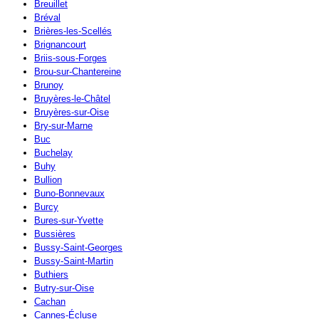
Breuillet
Bréval
Brières-les-Scellés
Brignancourt
Briis-sous-Forges
Brou-sur-Chantereine
Brunoy
Bruyères-le-Châtel
Bruyères-sur-Oise
Bry-sur-Marne
Buc
Buchelay
Buhy
Bullion
Buno-Bonnevaux
Burcy
Bures-sur-Yvette
Bussières
Bussy-Saint-Georges
Bussy-Saint-Martin
Buthiers
Butry-sur-Oise
Cachan
Cannes-Écluse