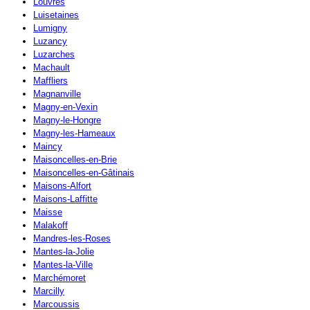
Louvres
Luisetaines
Lumigny
Luzancy
Luzarches
Machault
Maffliers
Magnanville
Magny-en-Vexin
Magny-le-Hongre
Magny-les-Hameaux
Maincy
Maisoncelles-en-Brie
Maisoncelles-en-Gâtinais
Maisons-Alfort
Maisons-Laffitte
Maisse
Malakoff
Mandres-les-Roses
Mantes-la-Jolie
Mantes-la-Ville
Marchémoret
Marcilly
Marcoussis