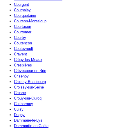
Courgent
Courpalay
Courquetaine
Courson-Monteloup
Courtacon
Courtomer
Courtry
Coutençon
Coutevroult
Cravent
Crégy-lès-Meaux
Crespières
Crèvecoeur-en Brie
Crisenoy
Croissy-Beaubourg
Croissy-sur-Seine
Crosne
Crouy-sur-Ourcq
Cucharmoy
Cuisy
Dagny
Dammarie-lè-Lys
Dammartin-en-Goële