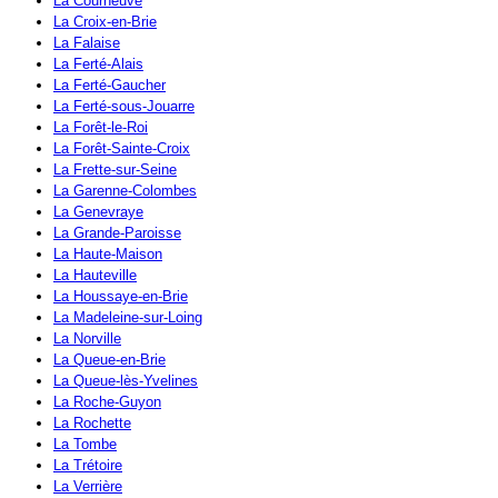
La Courneuve
La Croix-en-Brie
La Falaise
La Ferté-Alais
La Ferté-Gaucher
La Ferté-sous-Jouarre
La Forêt-le-Roi
La Forêt-Sainte-Croix
La Frette-sur-Seine
La Garenne-Colombes
La Genevraye
La Grande-Paroisse
La Haute-Maison
La Hauteville
La Houssaye-en-Brie
La Madeleine-sur-Loing
La Norville
La Queue-en-Brie
La Queue-lès-Yvelines
La Roche-Guyon
La Rochette
La Tombe
La Trétoire
La Verrière