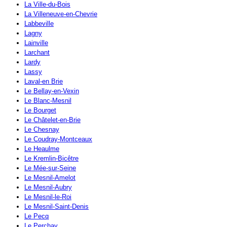
La Ville-du-Bois
La Villeneuve-en-Chevrie
Labbeville
Lagny
Lainville
Larchant
Lardy
Lassy
Laval-en Brie
Le Bellay-en-Vexin
Le Blanc-Mesnil
Le Bourget
Le Châtelet-en-Brie
Le Chesnay
Le Coudray-Montceaux
Le Heaulme
Le Kremlin-Bicêtre
Le Mée-sur-Seine
Le Mesnil-Amelot
Le Mesnil-Aubry
Le Mesnil-le-Roi
Le Mesnil-Saint-Denis
Le Pecq
Le Perchay