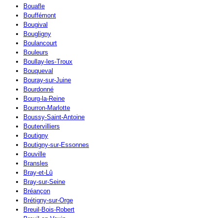
Bouafle
Bouffémont
Bougival
Bougligny
Boulancourt
Bouleurs
Boullay-les-Troux
Bouqueval
Bouray-sur-Juine
Bourdonné
Bourg-la-Reine
Bourron-Marlotte
Boussy-Saint-Antoine
Boutervilliers
Boutigny
Boutigny-sur-Essonnes
Bouville
Bransles
Bray-et-Lû
Bray-sur-Seine
Bréançon
Brétigny-sur-Orge
Breuil-Bois-Robert