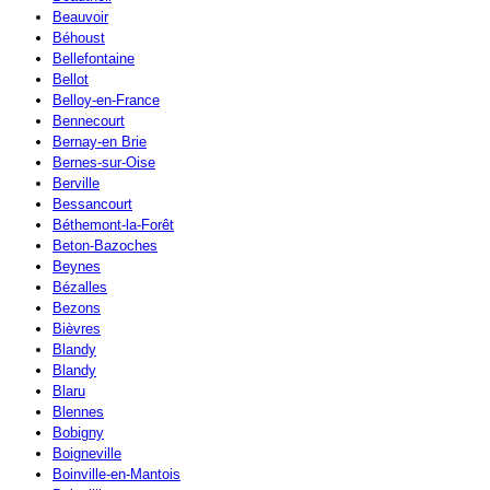
Beauvoir
Béhoust
Bellefontaine
Bellot
Belloy-en-France
Bennecourt
Bernay-en Brie
Bernes-sur-Oise
Berville
Bessancourt
Béthemont-la-Forêt
Beton-Bazoches
Beynes
Bézalles
Bezons
Bièvres
Blandy
Blandy
Blaru
Blennes
Bobigny
Boigneville
Boinville-en-Mantois