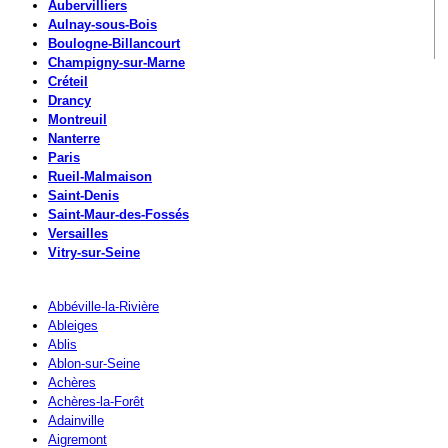
Aubervilliers
Aulnay-sous-Bois
Boulogne-Billancourt
Champigny-sur-Marne
Créteil
Drancy
Montreuil
Nanterre
Paris
Rueil-Malmaison
Saint-Denis
Saint-Maur-des-Fossés
Versailles
Vitry-sur-Seine
Abbéville-la-Rivière
Ableiges
Ablis
Ablon-sur-Seine
Achères
Achères-la-Forêt
Adainville
Aigremont