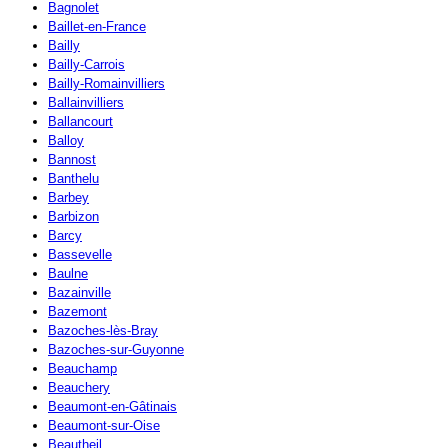
Bagnolet
Baillet-en-France
Bailly
Bailly-Carrois
Bailly-Romainvilliers
Ballainvilliers
Ballancourt
Balloy
Bannost
Banthelu
Barbey
Barbizon
Barcy
Bassevelle
Baulne
Bazainville
Bazemont
Bazoches-lès-Bray
Bazoches-sur-Guyonne
Beauchamp
Beauchery
Beaumont-en-Gâtinais
Beaumont-sur-Oise
Beautheil