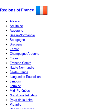
Regions of
France
Alsace
Aquitaine
Auvergne
Basse-Normandie
Bourgogne
Bretagne
Centre
Champagne-Ardenne
Corse
Franche-Comté
Haute-Normandie
Île-de-France
Languedoc-Roussillon
Limousin
Lorraine
Midi-Pyrénées
Nord-Pas-de-Calais
Pays de la Loire
Picardie