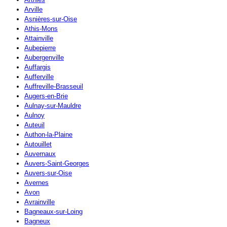
Arville
Asnières-sur-Oise
Athis-Mons
Attainville
Aubepierre
Aubergenville
Auffargis
Aufferville
Auffreville-Brasseuil
Augers-en-Brie
Aulnay-sur-Mauldre
Aulnoy
Auteuil
Authon-la-Plaine
Autouillet
Auvernaux
Auvers-Saint-Georges
Auvers-sur-Oise
Avernes
Avon
Avrainville
Bagneaux-sur-Loing
Bagneux