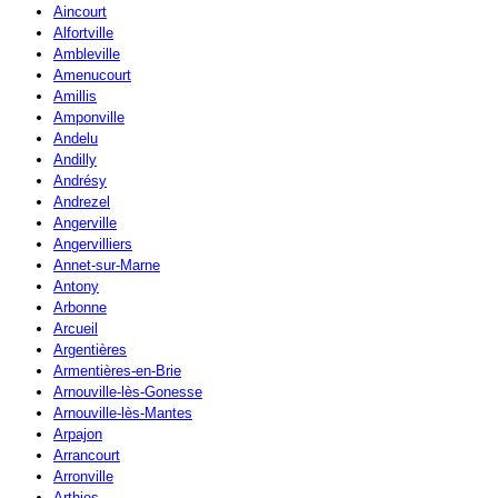
Aincourt
Alfortville
Ambleville
Amenucourt
Amillis
Amponville
Andelu
Andilly
Andrésy
Andrezel
Angerville
Angervilliers
Annet-sur-Marne
Antony
Arbonne
Arcueil
Argentières
Armentières-en-Brie
Arnouville-lès-Gonesse
Arnouville-lès-Mantes
Arpajon
Arrancourt
Arronville
Arthies