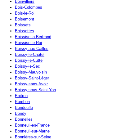
Boinvilliers
Bois-Colombes
Bois-le-Roi
Boisemont
Boissets
Boissettes
Boissise-la-Bertrand
Boissise-le-Roi
Boissy-aux-Cailles
Boissy-le-Châtel
Boissy-le-Cutté
Boissy-le-Sec
Boissy-Mauvoisin
Boissy-Saint-Léger
Boissy-sans-Avoir
Boissy-sous-Saint-Yon
Boitron
Bombon
Bondoufle
Bondy
Bonnelles
Bonneuil-en-France
Bonneuil-sur-Marne
Bonnières-sur-Seine