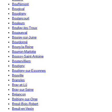
Bouffémont
Bougival
Bougligny
Boulancourt
Bouleurs
Boullay-les-Troux
Bouqueval
Bouray-sur-Juine
Bourdonné
Bourg-la-Reine
Bourron-Marlotte
Boussy-Saint-Antoine
Boutervilliers
Boutigny
Boutigny-sur-Essonnes
Bouville
Bransles
Bray-et-Lû
Bray-sur-Seine
Bréançon
Brétigny-sur-Orge
Breuil-Bois-Robert
Breuil-en-Vexin