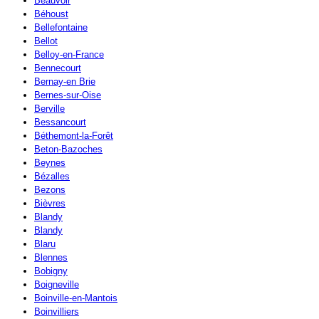
Beauvoir
Béhoust
Bellefontaine
Bellot
Belloy-en-France
Bennecourt
Bernay-en Brie
Bernes-sur-Oise
Berville
Bessancourt
Béthemont-la-Forêt
Beton-Bazoches
Beynes
Bézalles
Bezons
Bièvres
Blandy
Blandy
Blaru
Blennes
Bobigny
Boigneville
Boinville-en-Mantois
Boinvilliers