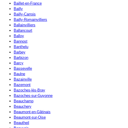
Baillet-en-France
Bailly
Bailly-Carrois
Bailly-Romainvilliers
Ballainvilliers
Ballancourt
Balloy
Bannost
Banthelu
Barbey
Barbizon
Barcy
Bassevelle
Baulne
Bazainville
Bazemont
Bazoches-lès-Bray
Bazoches-sur-Guyonne
Beauchamp
Beauchery
Beaumont-en-Gâtinais
Beaumont-sur-Oise
Beautheil