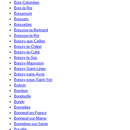
Bois-Colombes
Bois-le-Roi
Boisemont
Boissets
Boissettes
Boissise-la-Bertrand
Boissise-le-Roi
Boissy-aux-Cailles
Boissy-le-Châtel
Boissy-le-Cutté
Boissy-le-Sec
Boissy-Mauvoisin
Boissy-Saint-Léger
Boissy-sans-Avoir
Boissy-sous-Saint-Yon
Boitron
Bombon
Bondoufle
Bondy
Bonnelles
Bonneuil-en-France
Bonneuil-sur-Marne
Bonnières-sur-Seine
Bouafle