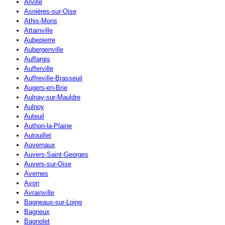
Arville
Asnières-sur-Oise
Athis-Mons
Attainville
Aubepierre
Aubergenville
Auffargis
Aufferville
Auffreville-Brasseuil
Augers-en-Brie
Aulnay-sur-Mauldre
Aulnoy
Auteuil
Authon-la-Plaine
Autouillet
Auvernaux
Auvers-Saint-Georges
Auvers-sur-Oise
Avernes
Avon
Avrainville
Bagneaux-sur-Loing
Bagneux
Bagnolet