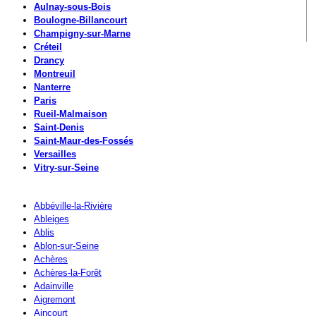
Aulnay-sous-Bois
Boulogne-Billancourt
Champigny-sur-Marne
Créteil
Drancy
Montreuil
Nanterre
Paris
Rueil-Malmaison
Saint-Denis
Saint-Maur-des-Fossés
Versailles
Vitry-sur-Seine
Abbéville-la-Rivière
Ableiges
Ablis
Ablon-sur-Seine
Achères
Achères-la-Forêt
Adainville
Aigremont
Aincourt