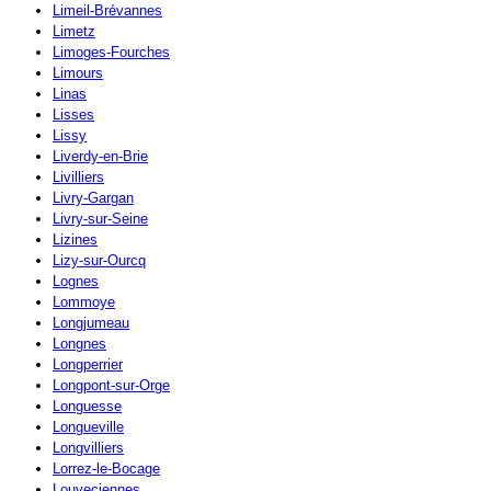
Limeil-Brévannes
Limetz
Limoges-Fourches
Limours
Linas
Lisses
Lissy
Liverdy-en-Brie
Livilliers
Livry-Gargan
Livry-sur-Seine
Lizines
Lizy-sur-Ourcq
Lognes
Lommoye
Longjumeau
Longnes
Longperrier
Longpont-sur-Orge
Longuesse
Longueville
Longvilliers
Lorrez-le-Bocage
Louveciennes