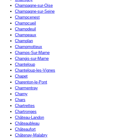
Champagne-sur-Oise
Champagne-sur-Seine
Champcenest
Champcueil
Champdeuil
Champeaux
Champlan
Champmotteux
Champs-Sur-Marne
Changis-sur-Marne
Chanteloup
Chanteloup-les-Vignes
Chapet
Charenton-le-Pont
Charmentray
Charny
Chars
Chartrettes
Chartronges
Château-Landon
Châteaubleau
Châteaufort
Châtenay-Malabry