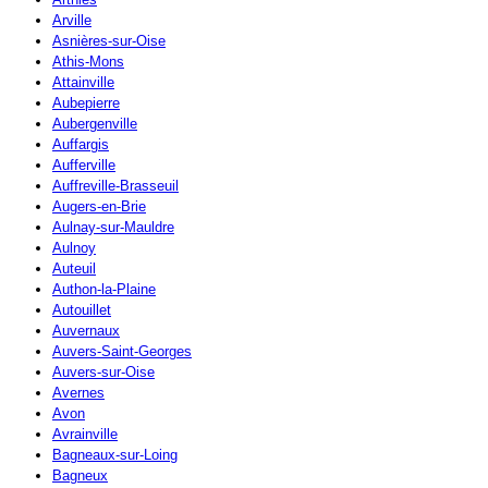
Arville
Asnières-sur-Oise
Athis-Mons
Attainville
Aubepierre
Aubergenville
Auffargis
Aufferville
Auffreville-Brasseuil
Augers-en-Brie
Aulnay-sur-Mauldre
Aulnoy
Auteuil
Authon-la-Plaine
Autouillet
Auvernaux
Auvers-Saint-Georges
Auvers-sur-Oise
Avernes
Avon
Avrainville
Bagneaux-sur-Loing
Bagneux