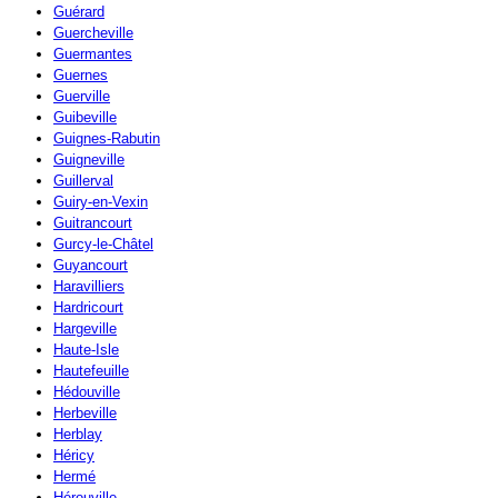
Guérard
Guercheville
Guermantes
Guernes
Guerville
Guibeville
Guignes-Rabutin
Guigneville
Guillerval
Guiry-en-Vexin
Guitrancourt
Gurcy-le-Châtel
Guyancourt
Haravilliers
Hardricourt
Hargeville
Haute-Isle
Hautefeuille
Hédouville
Herbeville
Herblay
Héricy
Hermé
Hérouville