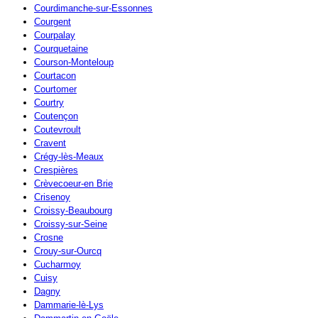
Courdimanche-sur-Essonnes
Courgent
Courpalay
Courquetaine
Courson-Monteloup
Courtacon
Courtomer
Courtry
Coutençon
Coutevroult
Cravent
Crégy-lès-Meaux
Crespières
Crèvecoeur-en Brie
Crisenoy
Croissy-Beaubourg
Croissy-sur-Seine
Crosne
Crouy-sur-Ourcq
Cucharmoy
Cuisy
Dagny
Dammarie-lè-Lys