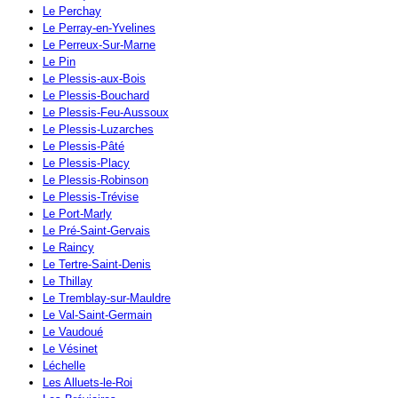
Le Perchay
Le Perray-en-Yvelines
Le Perreux-Sur-Marne
Le Pin
Le Plessis-aux-Bois
Le Plessis-Bouchard
Le Plessis-Feu-Aussoux
Le Plessis-Luzarches
Le Plessis-Pâté
Le Plessis-Placy
Le Plessis-Robinson
Le Plessis-Trévise
Le Port-Marly
Le Pré-Saint-Gervais
Le Raincy
Le Tertre-Saint-Denis
Le Thillay
Le Tremblay-sur-Mauldre
Le Val-Saint-Germain
Le Vaudoué
Le Vésinet
Léchelle
Les Alluets-le-Roi