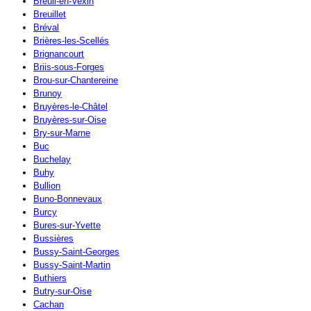
Breuil-en-Vexin
Breuillet
Bréval
Brières-les-Scellés
Brignancourt
Briis-sous-Forges
Brou-sur-Chantereine
Brunoy
Bruyères-le-Châtel
Bruyères-sur-Oise
Bry-sur-Marne
Buc
Buchelay
Buhy
Bullion
Buno-Bonnevaux
Burcy
Bures-sur-Yvette
Bussières
Bussy-Saint-Georges
Bussy-Saint-Martin
Buthiers
Butry-sur-Oise
Cachan