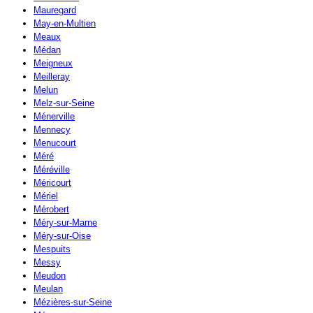
Mauregard
May-en-Multien
Meaux
Médan
Meigneux
Meilleray
Melun
Melz-sur-Seine
Ménerville
Mennecy
Menucourt
Méré
Méréville
Méricourt
Mériel
Mérobert
Méry-sur-Marne
Méry-sur-Oise
Mespuits
Messy
Meudon
Meulan
Mézières-sur-Seine