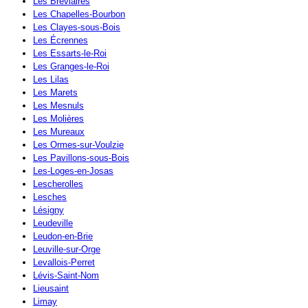
Les Bréviaires
Les Chapelles-Bourbon
Les Clayes-sous-Bois
Les Écrennes
Les Essarts-le-Roi
Les Granges-le-Roi
Les Lilas
Les Marets
Les Mesnuls
Les Molières
Les Mureaux
Les Ormes-sur-Voulzie
Les Pavillons-sous-Bois
Les-Loges-en-Josas
Lescherolles
Lesches
Lésigny
Leudeville
Leudon-en-Brie
Leuville-sur-Orge
Levallois-Perret
Lévis-Saint-Nom
Lieusaint
Limay