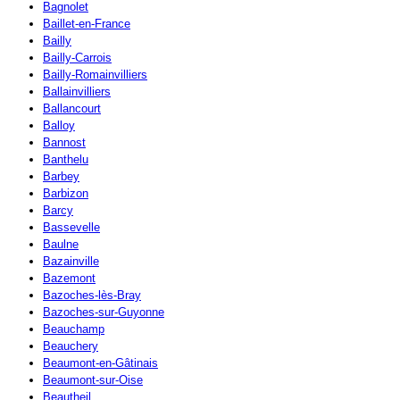
Bagnolet
Baillet-en-France
Bailly
Bailly-Carrois
Bailly-Romainvilliers
Ballainvilliers
Ballancourt
Balloy
Bannost
Banthelu
Barbey
Barbizon
Barcy
Bassevelle
Baulne
Bazainville
Bazemont
Bazoches-lès-Bray
Bazoches-sur-Guyonne
Beauchamp
Beauchery
Beaumont-en-Gâtinais
Beaumont-sur-Oise
Beautheil