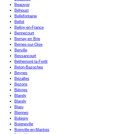
Beauvoir
Béhoust
Bellefontaine
Bellot
Belloy-en-France
Bennecourt
Bernay-en Brie
Bernes-sur-Oise
Berville
Bessancourt
Béthemont-la-Forêt
Beton-Bazoches
Beynes
Bézalles
Bezons
Bièvres
Blandy
Blandy
Blaru
Blennes
Bobigny
Boigneville
Boinville-en-Mantois