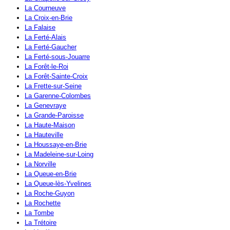
La Courneuve
La Croix-en-Brie
La Falaise
La Ferté-Alais
La Ferté-Gaucher
La Ferté-sous-Jouarre
La Forêt-le-Roi
La Forêt-Sainte-Croix
La Frette-sur-Seine
La Garenne-Colombes
La Genevraye
La Grande-Paroisse
La Haute-Maison
La Hauteville
La Houssaye-en-Brie
La Madeleine-sur-Loing
La Norville
La Queue-en-Brie
La Queue-lès-Yvelines
La Roche-Guyon
La Rochette
La Tombe
La Trétoire