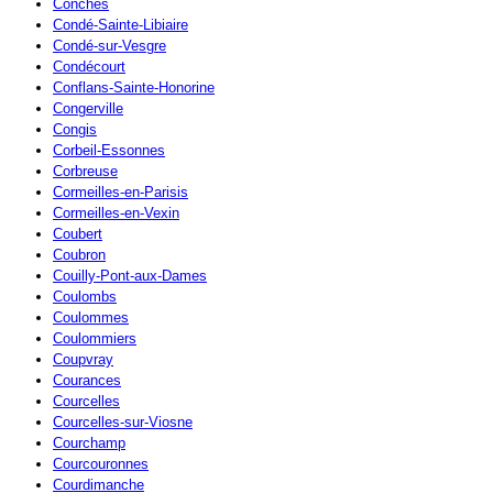
Conches
Condé-Sainte-Libiaire
Condé-sur-Vesgre
Condécourt
Conflans-Sainte-Honorine
Congerville
Congis
Corbeil-Essonnes
Corbreuse
Cormeilles-en-Parisis
Cormeilles-en-Vexin
Coubert
Coubron
Couilly-Pont-aux-Dames
Coulombs
Coulommes
Coulommiers
Coupvray
Courances
Courcelles
Courcelles-sur-Viosne
Courchamp
Courcouronnes
Courdimanche