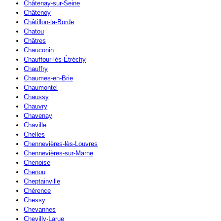
Châtenay-sur-Seine
Châtenoy
Châtillon-la-Borde
Chatou
Châtres
Chauconin
Chauffour-lès-Étréchy
Chauffry
Chaumes-en-Brie
Chaumontel
Chaussy
Chauvry
Chavenay
Chaville
Chelles
Chennevières-lès-Louvres
Chennevières-sur-Marne
Chenoise
Chenou
Cheptainville
Chérence
Chessy
Chevannes
Chevilly-Larue