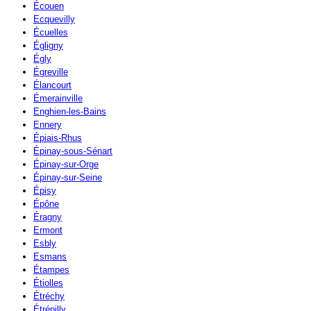
Écouen
Ecquevilly
Écuelles
Égligny
Égly
Égreville
Élancourt
Émerainville
Enghien-les-Bains
Ennery
Épiais-Rhus
Épinay-sous-Sénart
Épinay-sur-Orge
Épinay-sur-Seine
Épisy
Épône
Éragny
Ermont
Esbly
Esmans
Étampes
Étiolles
Étréchy
Étrépilly