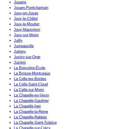
Jouarre
Jouars-Pontchartrain
Jouy-en-Josas
Jouy-le-Châtel
Jouy-le-Moutier
Jouy-Mauvoisin
Jouy-sur-Morin
Juilly
Jumeauville
Jutigny
Juvisy-sur-Orge
Juziers
La Boissière-École
La Brosse-Montceaux
La Celle-les-Bordes
La Celle-Saint-Cloud
La Celle-sur-Morin
La Chapelle-en-Vexin
La Chapelle-Gauthier
La Chapelle-Iger
La Chapelle-la-Reine
La Chapelle-Rablais
La Chapelle-Saint-Sulpice
La Chapelle-sur-Crécy