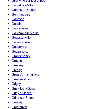
Gironville-sur-Essonnes
Gometz-la-Ville
Gometz-le-Châtel
Gommécourt
Gonesse
Gouaix
Goupillières
Gournay-sur-Marne
Goussainville
Goussonville
Gouvernes
Gouzangrez
Grandchamp
Gravon
Gressey
Gressy
Gretz-Armainvilliers
Grez-sur-Loing
Grigny
Grisy-les-Plâtres
Grisy-Suisnes
Grisy-sur-Seine
Groslay
Grosrouvre