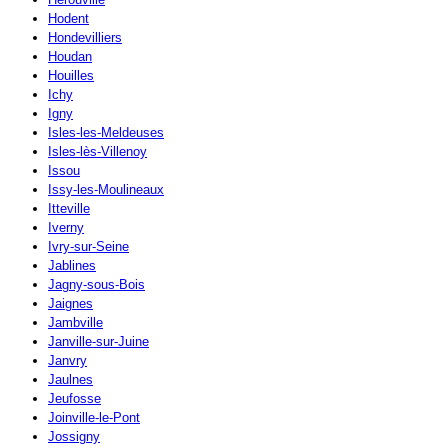
Hodent
Hondevilliers
Houdan
Houilles
Ichy
Igny
Isles-les-Meldeuses
Isles-lès-Villenoy
Issou
Issy-les-Moulineaux
Itteville
Iverny
Ivry-sur-Seine
Jablines
Jagny-sous-Bois
Jaignes
Jambville
Janville-sur-Juine
Janvry
Jaulnes
Jeufosse
Joinville-le-Pont
Jossigny