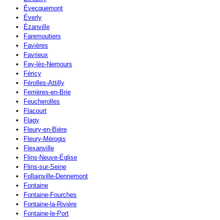
Évecquemont
Éverly
Ézanville
Faremoutiers
Favières
Favrieux
Fay-lès-Nemours
Féricy
Férolles-Attilly
Ferrières-en-Brie
Feucherolles
Flacourt
Flagy
Fleury-en-Bière
Fleury-Mérogis
Flexanville
Flins-Neuve-Église
Flins-sur-Seine
Follainville-Dennemont
Fontaine
Fontaine-Fourches
Fontaine-la-Rivière
Fontaine-le-Port