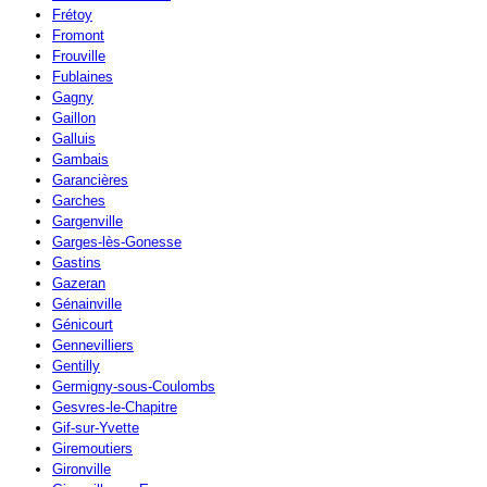
Frétoy
Fromont
Frouville
Fublaines
Gagny
Gaillon
Galluis
Gambais
Garancières
Garches
Gargenville
Garges-lès-Gonesse
Gastins
Gazeran
Génainville
Génicourt
Gennevilliers
Gentilly
Germigny-sous-Coulombs
Gesvres-le-Chapitre
Gif-sur-Yvette
Giremoutiers
Gironville