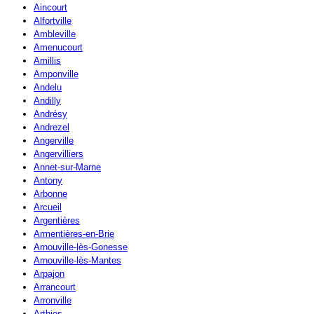
Aincourt
Alfortville
Ambleville
Amenucourt
Amillis
Amponville
Andelu
Andilly
Andrésy
Andrezel
Angerville
Angervilliers
Annet-sur-Marne
Antony
Arbonne
Arcueil
Argentières
Armentières-en-Brie
Arnouville-lès-Gonesse
Arnouville-lès-Mantes
Arpajon
Arrancourt
Arronville
Arthies