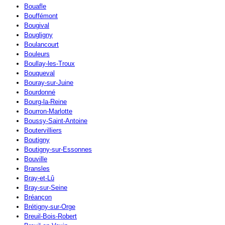
Bouafle
Bouffémont
Bougival
Bougligny
Boulancourt
Bouleurs
Boullay-les-Troux
Bouqueval
Bouray-sur-Juine
Bourdonné
Bourg-la-Reine
Bourron-Marlotte
Boussy-Saint-Antoine
Boutervilliers
Boutigny
Boutigny-sur-Essonnes
Bouville
Bransles
Bray-et-Lû
Bray-sur-Seine
Bréançon
Brétigny-sur-Orge
Breuil-Bois-Robert