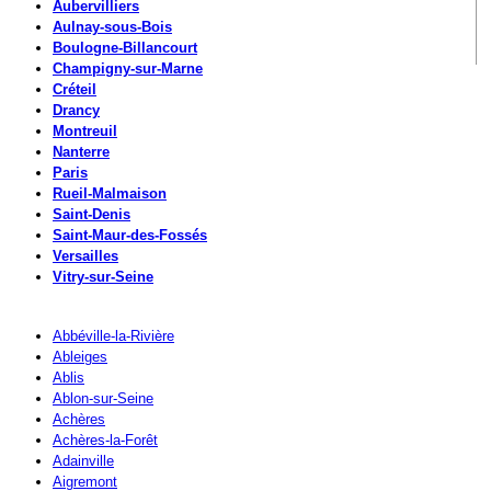
Aubervilliers
Aulnay-sous-Bois
Boulogne-Billancourt
Champigny-sur-Marne
Créteil
Drancy
Montreuil
Nanterre
Paris
Rueil-Malmaison
Saint-Denis
Saint-Maur-des-Fossés
Versailles
Vitry-sur-Seine
Abbéville-la-Rivière
Ableiges
Ablis
Ablon-sur-Seine
Achères
Achères-la-Forêt
Adainville
Aigremont