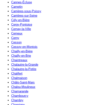
Cannes-Écluse
Carnetin
Carrières-sous-Poissy
Carrières-sur-Seine
Cély-en-Bière
Cergy-Pontoise
Cernay-la-Ville
Cerneux
Cerny
Cesson
Cessoy-en-Montois
Chailly-en-Bière
Chailly-en-Brie
Chaintreaux
Chalautre-la-Grande
Chalautre-la-Petite
Chalifert
Chalmaison
Châlo-Saint-Mars
Chalou-Moulineux
Chamarande
Chambourcy
Chambry
Chamigny