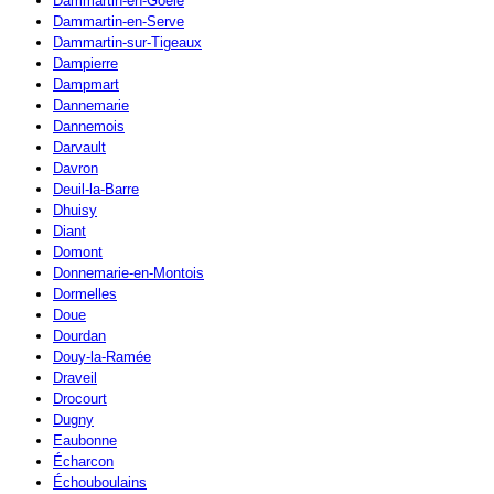
Dammartin-en-Goële
Dammartin-en-Serve
Dammartin-sur-Tigeaux
Dampierre
Dampmart
Dannemarie
Dannemois
Darvault
Davron
Deuil-la-Barre
Dhuisy
Diant
Domont
Donnemarie-en-Montois
Dormelles
Doue
Dourdan
Douy-la-Ramée
Draveil
Drocourt
Dugny
Eaubonne
Écharcon
Échouboulains