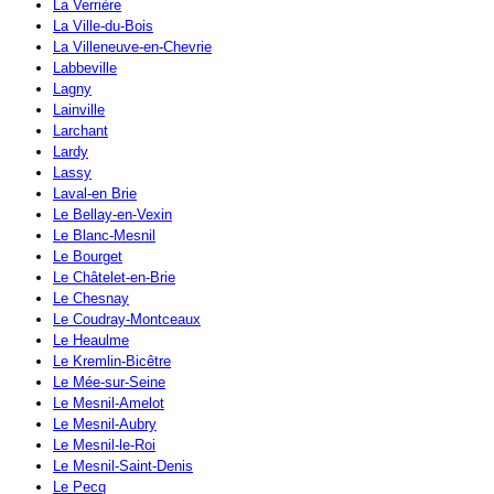
La Verrière
La Ville-du-Bois
La Villeneuve-en-Chevrie
Labbeville
Lagny
Lainville
Larchant
Lardy
Lassy
Laval-en Brie
Le Bellay-en-Vexin
Le Blanc-Mesnil
Le Bourget
Le Châtelet-en-Brie
Le Chesnay
Le Coudray-Montceaux
Le Heaulme
Le Kremlin-Bicêtre
Le Mée-sur-Seine
Le Mesnil-Amelot
Le Mesnil-Aubry
Le Mesnil-le-Roi
Le Mesnil-Saint-Denis
Le Pecq