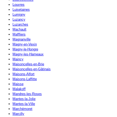
Louvres
Luisetaines
Lumigny
Luzancy
Luzarches
Machault
Maffliers
Magnanville
Magny-en-Vexin
Magny-le-Hongre
Magny-les-Hameaux
Maincy
Maisoncelles-en-Brie
Maisoncelles-en-Gâtinais
Maisons-Alfort
Maisons-Laffitte
Maisse
Malakoff
Mandres-les-Roses
Mantes-la-Jolie
Mantes-la-Ville
Marchémoret
Marcilly