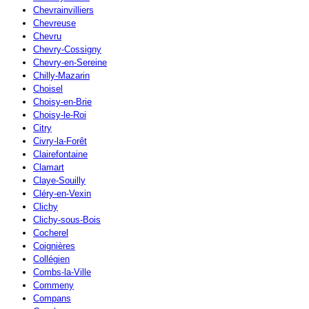
Chevrainvilliers
Chevreuse
Chevru
Chevry-Cossigny
Chevry-en-Sereine
Chilly-Mazarin
Choisel
Choisy-en-Brie
Choisy-le-Roi
Citry
Civry-la-Forêt
Clairefontaine
Clamart
Claye-Souilly
Cléry-en-Vexin
Clichy
Clichy-sous-Bois
Cocherel
Coignières
Collégien
Combs-la-Ville
Commeny
Compans