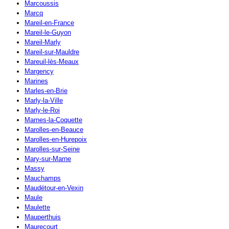
Marcoussis
Marcq
Mareil-en-France
Mareil-le-Guyon
Mareil-Marly
Mareil-sur-Mauldre
Mareuil-lès-Meaux
Margency
Marines
Marles-en-Brie
Marly-la-Ville
Marly-le-Roi
Marnes-la-Coquette
Marolles-en-Beauce
Marolles-en-Hurepoix
Marolles-sur-Seine
Mary-sur-Marne
Massy
Mauchamps
Maudétour-en-Vexin
Maule
Maulette
Mauperthuis
Maurecourt