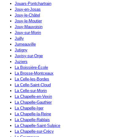
Jouars-Pontchartrain
Jouy-en-Josas
Jouy-le-Châtel
Jouy-le-Moutier
Jouy-Mauvoisin
Jouy-sur-Morin
Juilly
Jumeauville
Jutigny
Juvisy-sur-Orge
Juziers
La Boissière-École
La Brosse-Montceaux
La Celle-les-Bordes
La Celle-Saint-Cloud
La Celle-sur-Morin
La Chapelle-en-Vexin
La Chapelle-Gauthier
La Chapelle-Iger
La Chapelle-la-Reine
La Chapelle-Rablais
La Chapelle-Saint-Sulpice
La Chapelle-sur-Crécy