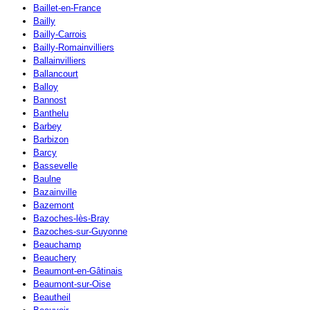
Baillet-en-France
Bailly
Bailly-Carrois
Bailly-Romainvilliers
Ballainvilliers
Ballancourt
Balloy
Bannost
Banthelu
Barbey
Barbizon
Barcy
Bassevelle
Baulne
Bazainville
Bazemont
Bazoches-lès-Bray
Bazoches-sur-Guyonne
Beauchamp
Beauchery
Beaumont-en-Gâtinais
Beaumont-sur-Oise
Beautheil