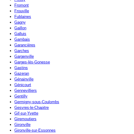
Fromont
Frouville
Fublaines
Gagny
Gaillon
Galluis
Gambais
Garancières
Garches
Gargenville
Garges-lès-Gonesse
Gastins
Gazeran
Génainville
Génicourt
Gennevilliers
Gentilly
Germigny-sous-Coulombs
Gesvres-le-Chapitre
Gif-sur-Yvette
Giremoutiers
Gironville
Gironville-sur-Essonnes