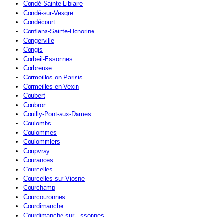
Condé-Sainte-Libiaire
Condé-sur-Vesgre
Condécourt
Conflans-Sainte-Honorine
Congerville
Congis
Corbeil-Essonnes
Corbreuse
Cormeilles-en-Parisis
Cormeilles-en-Vexin
Coubert
Coubron
Couilly-Pont-aux-Dames
Coulombs
Coulommes
Coulommiers
Coupvray
Courances
Courcelles
Courcelles-sur-Viosne
Courchamp
Courcouronnes
Courdimanche
Courdimanche-sur-Essonnes