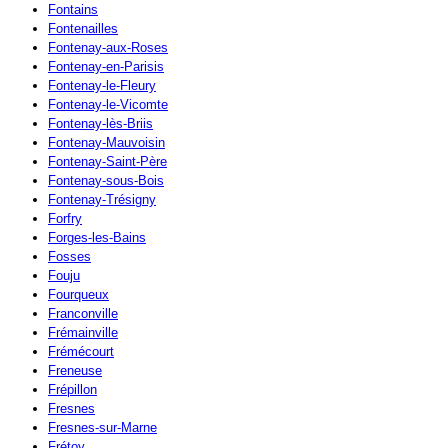
Fontains
Fontenailles
Fontenay-aux-Roses
Fontenay-en-Parisis
Fontenay-le-Fleury
Fontenay-le-Vicomte
Fontenay-lès-Briis
Fontenay-Mauvoisin
Fontenay-Saint-Père
Fontenay-sous-Bois
Fontenay-Trésigny
Forfry
Forges-les-Bains
Fosses
Fouju
Fourqueux
Franconville
Frémainville
Frémécourt
Freneuse
Frépillon
Fresnes
Fresnes-sur-Marne
Frétoy