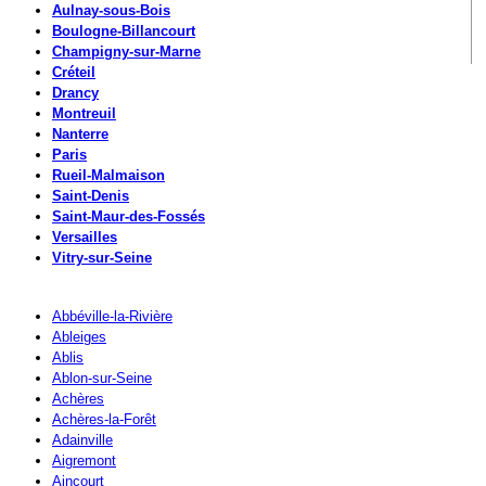
Aulnay-sous-Bois
Boulogne-Billancourt
Champigny-sur-Marne
Créteil
Drancy
Montreuil
Nanterre
Paris
Rueil-Malmaison
Saint-Denis
Saint-Maur-des-Fossés
Versailles
Vitry-sur-Seine
Abbéville-la-Rivière
Ableiges
Ablis
Ablon-sur-Seine
Achères
Achères-la-Forêt
Adainville
Aigremont
Aincourt