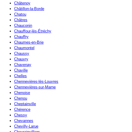
Châtenoy
Châtillon-la-Borde
Chatou
Châtres
Chauconin
Chauffour-lès-Étréchy
Chauffry
Chaumes-en-Brie
Chaumontel
Chaussy
Chauvry
Chavenay
Chaville
Chelles
Chennevières-lès-Louvres
Chennevières-sur-Marne
Chenoise
Chenou
Cheptainville
Chérence
Chessy
Chevannes
Chevilly-Larue
Chevrainvilliers