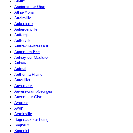
Arville
Asnières-sur-Oise
Athis-Mons
Attainville
Aubepierre
Aubergenville
Auffargis
Aufferville
Auffreville-Brasseuil
Augers-en-Brie
Aulnay-sur-Mauldre
Aulnoy
Auteuil
Authon-la-Plaine
Autouillet
Auvernaux
Auvers-Saint-Georges
Auvers-sur-Oise
Avernes
Avon
Avrainville
Bagneaux-sur-Loing
Bagneux
Bagnolet