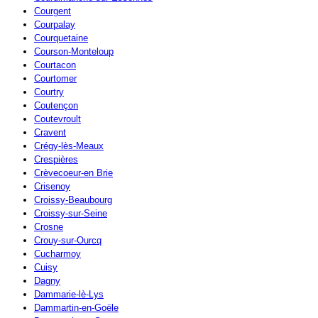
Courgent
Courpalay
Courquetaine
Courson-Monteloup
Courtacon
Courtomer
Courtry
Coutençon
Coutevroult
Cravent
Crégy-lès-Meaux
Crespières
Crèvecoeur-en Brie
Crisenoy
Croissy-Beaubourg
Croissy-sur-Seine
Crosne
Crouy-sur-Ourcq
Cucharmoy
Cuisy
Dagny
Dammarie-lè-Lys
Dammartin-en-Goële