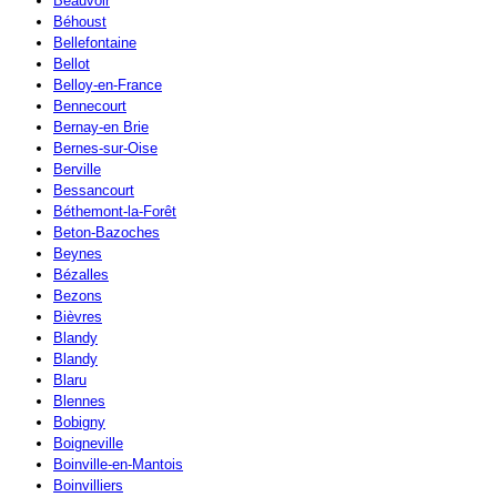
Beauvoir
Béhoust
Bellefontaine
Bellot
Belloy-en-France
Bennecourt
Bernay-en Brie
Bernes-sur-Oise
Berville
Bessancourt
Béthemont-la-Forêt
Beton-Bazoches
Beynes
Bézalles
Bezons
Bièvres
Blandy
Blandy
Blaru
Blennes
Bobigny
Boigneville
Boinville-en-Mantois
Boinvilliers