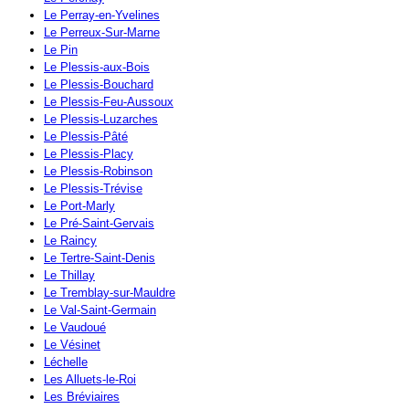
Le Perray-en-Yvelines
Le Perreux-Sur-Marne
Le Pin
Le Plessis-aux-Bois
Le Plessis-Bouchard
Le Plessis-Feu-Aussoux
Le Plessis-Luzarches
Le Plessis-Pâté
Le Plessis-Placy
Le Plessis-Robinson
Le Plessis-Trévise
Le Port-Marly
Le Pré-Saint-Gervais
Le Raincy
Le Tertre-Saint-Denis
Le Thillay
Le Tremblay-sur-Mauldre
Le Val-Saint-Germain
Le Vaudoué
Le Vésinet
Léchelle
Les Alluets-le-Roi
Les Bréviaires