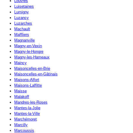
Louvres
Luisetaines
Lumigny
Luzancy
Luzarches
Machault
Maffliers
Magnanville
Magny-en-Vexin
Magny-le-Hongre
Magny-les-Hameaux
Maincy
Maisoncelles-en-Brie
Maisoncelles-en-Gâtinais
Maisons-Alfort
Maisons-Laffitte
Maisse
Malakoff
Mandres-les-Roses
Mantes-la-Jolie
Mantes-la-Ville
Marchémoret
Marcilly
Marcoussis