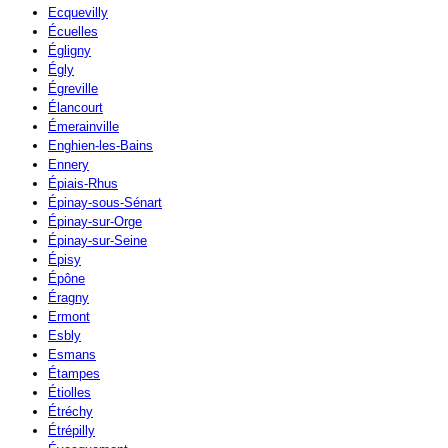
Ecquevilly
Écuelles
Égligny
Égly
Égreville
Élancourt
Émerainville
Enghien-les-Bains
Ennery
Épiais-Rhus
Épinay-sous-Sénart
Épinay-sur-Orge
Épinay-sur-Seine
Épisy
Épône
Éragny
Ermont
Esbly
Esmans
Étampes
Étiolles
Étréchy
Étrépilly