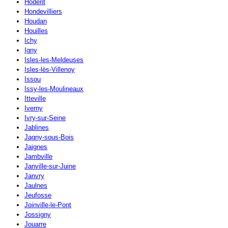
Hodent
Hondevilliers
Houdan
Houilles
Ichy
Igny
Isles-les-Meldeuses
Isles-lès-Villenoy
Issou
Issy-les-Moulineaux
Itteville
Iverny
Ivry-sur-Seine
Jablines
Jagny-sous-Bois
Jaignes
Jambville
Janville-sur-Juine
Janvry
Jaulnes
Jeufosse
Joinville-le-Pont
Jossigny
Jouarre