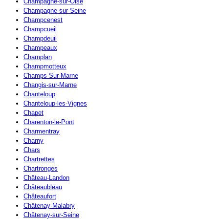
Champagne-sur-Oise
Champagne-sur-Seine
Champcenest
Champcueil
Champdeuil
Champeaux
Champlan
Champmotteux
Champs-Sur-Marne
Changis-sur-Marne
Chanteloup
Chanteloup-les-Vignes
Chapet
Charenton-le-Pont
Charmentray
Charny
Chars
Chartrettes
Chartronges
Château-Landon
Châteaubleau
Châteaufort
Châtenay-Malabry
Châtenay-sur-Seine