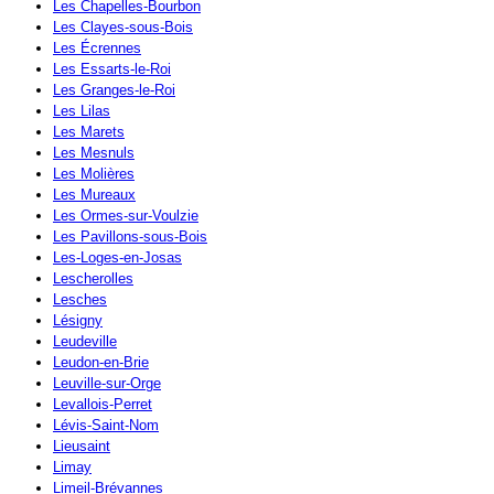
Les Chapelles-Bourbon
Les Clayes-sous-Bois
Les Écrennes
Les Essarts-le-Roi
Les Granges-le-Roi
Les Lilas
Les Marets
Les Mesnuls
Les Molières
Les Mureaux
Les Ormes-sur-Voulzie
Les Pavillons-sous-Bois
Les-Loges-en-Josas
Lescherolles
Lesches
Lésigny
Leudeville
Leudon-en-Brie
Leuville-sur-Orge
Levallois-Perret
Lévis-Saint-Nom
Lieusaint
Limay
Limeil-Brévannes