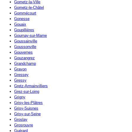
Gometz-la-Ville
Gometz-le-Châtel
Gommécourt
Gonesse
Gouaix
Goupillières
Gournay-sur-Marne
Goussainville
Goussonville
Gouvernes
Gouzangrez
Grandchamp
Gravon
Gressey
Gressy
Gretz-Armainvilliers
Grez-sur-Loing
Grigny
Grisy-les-Plâtres
Grisy-Suisnes
Grisy-sur-Seine
Groslay
Grosrouvre
Guérard