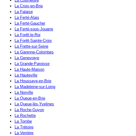
La Courneuve
La Croix-en-Brie
La Falaise
La Ferté-Alais
La Ferté-Gaucher
La Ferté-sous-Jouarre
La Forêt-le-Roi
La Forêt-Sainte-Croix
La Frette-sur-Seine
La Garenne-Colombes
La Genevraye
La Grande-Paroisse
La Haute-Maison
La Hauteville
La Houssaye-en-Brie
La Madeleine-sur-Loing
La Norville
La Queue-en-Brie
La Queue-lès-Yvelines
La Roche-Guyon
La Rochette
La Tombe
La Trétoire
La Verrière