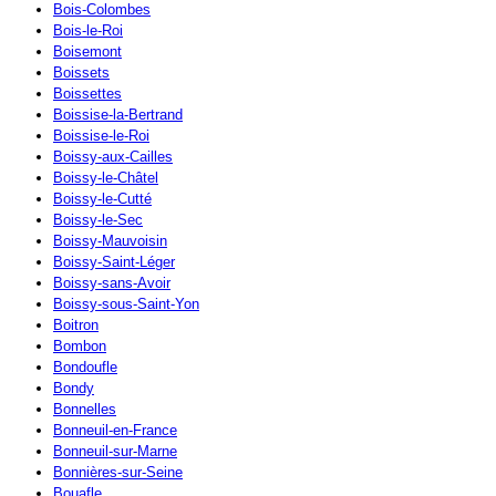
Bois-Colombes
Bois-le-Roi
Boisemont
Boissets
Boissettes
Boissise-la-Bertrand
Boissise-le-Roi
Boissy-aux-Cailles
Boissy-le-Châtel
Boissy-le-Cutté
Boissy-le-Sec
Boissy-Mauvoisin
Boissy-Saint-Léger
Boissy-sans-Avoir
Boissy-sous-Saint-Yon
Boitron
Bombon
Bondoufle
Bondy
Bonnelles
Bonneuil-en-France
Bonneuil-sur-Marne
Bonnières-sur-Seine
Bouafle