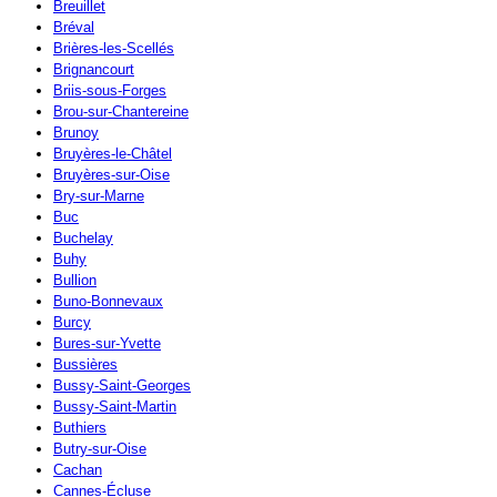
Breuillet
Bréval
Brières-les-Scellés
Brignancourt
Briis-sous-Forges
Brou-sur-Chantereine
Brunoy
Bruyères-le-Châtel
Bruyères-sur-Oise
Bry-sur-Marne
Buc
Buchelay
Buhy
Bullion
Buno-Bonnevaux
Burcy
Bures-sur-Yvette
Bussières
Bussy-Saint-Georges
Bussy-Saint-Martin
Buthiers
Butry-sur-Oise
Cachan
Cannes-Écluse