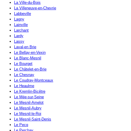
La Ville-du-Bois
La Villeneuve-en-Chevrie
Labbeville
Lagny
Lainville
Larchant
Lardy
Lassy
Laval-en Brie
Le Bellay-en-Vexin
Le Blanc-Mesnil
Le Bourget
Le Châtelet-en-Brie
Le Chesnay
Le Coudray-Montceaux
Le Heaulme
Le Kremlin-Bicêtre
Le Mée-sur-Seine
Le Mesnil-Amelot
Le Mesnil-Aubry
Le Mesnil-le-Roi
Le Mesnil-Saint-Denis
Le Pecq
Le Perchay