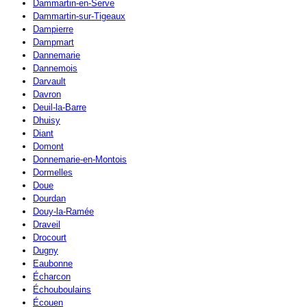
Dammartin-en-Serve
Dammartin-sur-Tigeaux
Dampierre
Dampmart
Dannemarie
Dannemois
Darvault
Davron
Deuil-la-Barre
Dhuisy
Diant
Domont
Donnemarie-en-Montois
Dormelles
Doue
Dourdan
Douy-la-Ramée
Draveil
Drocourt
Dugny
Eaubonne
Écharcon
Échouboulains
Écouen