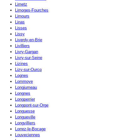
Limetz
Limoges-Fourches
Limours
Linas
Lisses
Lissy
Liverdy-en-Brie
Livilliers
Livry-Gargan
Livry-sur-Seine
Lizines
Lizy-sur-Ourcq
Lognes
Lommoye
Longjumeau
Longnes
Longperrier
Longpont-sur-Orge
Longuesse
Longueville
Longvilliers
Lorrez-le-Bocage
Louveciennes