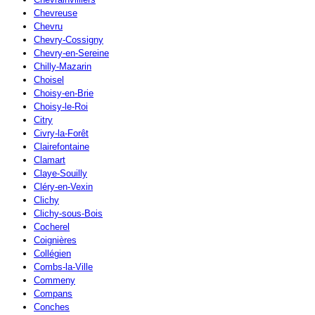
Chevreuse
Chevru
Chevry-Cossigny
Chevry-en-Sereine
Chilly-Mazarin
Choisel
Choisy-en-Brie
Choisy-le-Roi
Citry
Civry-la-Forêt
Clairefontaine
Clamart
Claye-Souilly
Cléry-en-Vexin
Clichy
Clichy-sous-Bois
Cocherel
Coignières
Collégien
Combs-la-Ville
Commeny
Compans
Conches