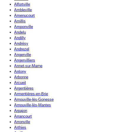
Alfortville
Ambleville
Amenucourt
Amillis
Amponville
Andelu
Andilly
Andrésy
Andrezel
Angerville
Angervilliers
Annet-sur-Marne
Antony
Arbonne
Arcueil
Argentières
Armentières-en-Brie
Arnouville-lès-Gonesse
Arnouville-lès-Mantes
Arpajon
Arrancourt
Arronville
Arthies