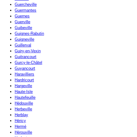
Guercheville
Guermantes
Guernes
Guerville
Guibeville
Guignes-Rabutin
Guigneville
Guillerval
Guiry-en-Vexin
Guitrancourt
Gurcy-le-Châtel
Guyancourt
Haravilliers
Hardricourt
Hargeville
Haute-Isle
Hautefeuille
Hédouville
Herbeville
Herblay
Héricy
Hermé
Hérouville