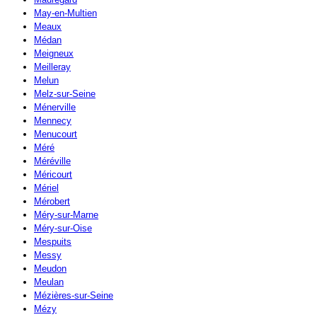
May-en-Multien
Meaux
Médan
Meigneux
Meilleray
Melun
Melz-sur-Seine
Ménerville
Mennecy
Menucourt
Méré
Méréville
Méricourt
Mériel
Mérobert
Méry-sur-Marne
Méry-sur-Oise
Mespuits
Messy
Meudon
Meulan
Mézières-sur-Seine
Mézy