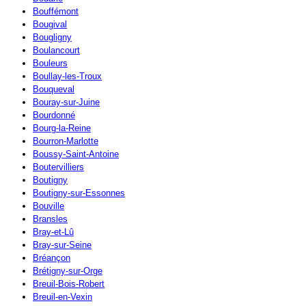
Bouffémont
Bougival
Bougligny
Boulancourt
Bouleurs
Boullay-les-Troux
Bouqueval
Bouray-sur-Juine
Bourdonné
Bourg-la-Reine
Bourron-Marlotte
Boussy-Saint-Antoine
Boutervilliers
Boutigny
Boutigny-sur-Essonnes
Bouville
Bransles
Bray-et-Lû
Bray-sur-Seine
Bréançon
Brétigny-sur-Orge
Breuil-Bois-Robert
Breuil-en-Vexin