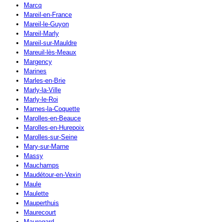
Marcq
Mareil-en-France
Mareil-le-Guyon
Mareil-Marly
Mareil-sur-Mauldre
Mareuil-lès-Meaux
Margency
Marines
Marles-en-Brie
Marly-la-Ville
Marly-le-Roi
Marnes-la-Coquette
Marolles-en-Beauce
Marolles-en-Hurepoix
Marolles-sur-Seine
Mary-sur-Marne
Massy
Mauchamps
Maudétour-en-Vexin
Maule
Maulette
Mauperthuis
Maurecourt
Mauregard