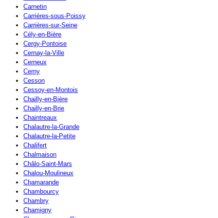
Carnetin
Carrières-sous-Poissy
Carrières-sur-Seine
Cély-en-Bière
Cergy-Pontoise
Cernay-la-Ville
Cerneux
Cerny
Cesson
Cessoy-en-Montois
Chailly-en-Bière
Chailly-en-Brie
Chaintreaux
Chalautre-la-Grande
Chalautre-la-Petite
Chalifert
Chalmaison
Châlo-Saint-Mars
Chalou-Moulineux
Chamarande
Chambourcy
Chambry
Chamigny