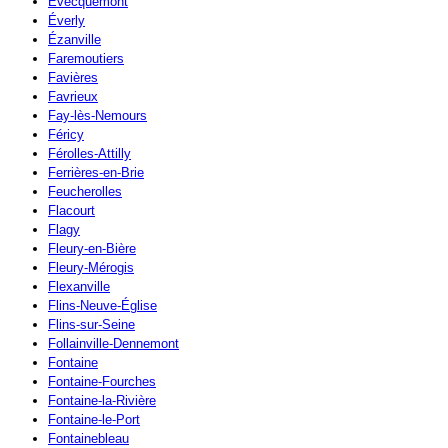
Évecquemont
Éverly
Ézanville
Faremoutiers
Favières
Favrieux
Fay-lès-Nemours
Féricy
Férolles-Attilly
Ferrières-en-Brie
Feucherolles
Flacourt
Flagy
Fleury-en-Bière
Fleury-Mérogis
Flexanville
Flins-Neuve-Église
Flins-sur-Seine
Follainville-Dennemont
Fontaine
Fontaine-Fourches
Fontaine-la-Rivière
Fontaine-le-Port
Fontainebleau