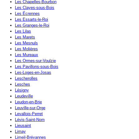
Les Chapelles-Bourbon
Les Clayes-sous-Bois
Les Écrennes
Les Essarts-le-Roi
Les Granges-le-Roi
Les Lilas
Les Marets
Les Mesnuls
Les Molières
Les Mureaux
Les Ormes-sur-Voulzie
Les Pavillons-sous-Bois
Les-Loges-en-Josas
Lescherolles
Lesches
Lésigny
Leudeville
Leudon-en-Brie
Leuville-sur-Orge
Levallois-Perret
Lévis-Saint-Nom
Lieusaint
Limay
Limeil-Brévannes