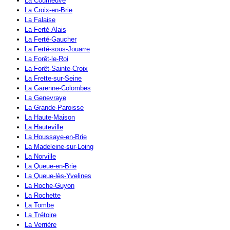
La Courneuve
La Croix-en-Brie
La Falaise
La Ferté-Alais
La Ferté-Gaucher
La Ferté-sous-Jouarre
La Forêt-le-Roi
La Forêt-Sainte-Croix
La Frette-sur-Seine
La Garenne-Colombes
La Genevraye
La Grande-Paroisse
La Haute-Maison
La Hauteville
La Houssaye-en-Brie
La Madeleine-sur-Loing
La Norville
La Queue-en-Brie
La Queue-lès-Yvelines
La Roche-Guyon
La Rochette
La Tombe
La Trétoire
La Verrière