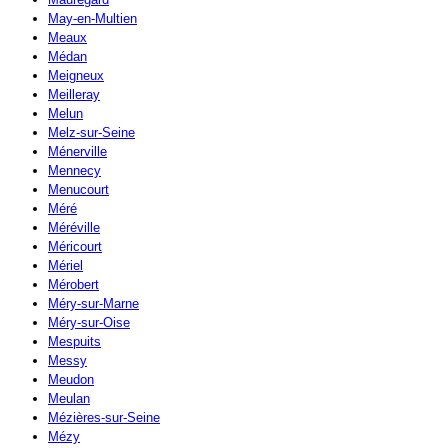
May-en-Multien
Meaux
Médan
Meigneux
Meilleray
Melun
Melz-sur-Seine
Ménerville
Mennecy
Menucourt
Méré
Méréville
Méricourt
Mériel
Mérobert
Méry-sur-Marne
Méry-sur-Oise
Mespuits
Messy
Meudon
Meulan
Mézières-sur-Seine
Mézy