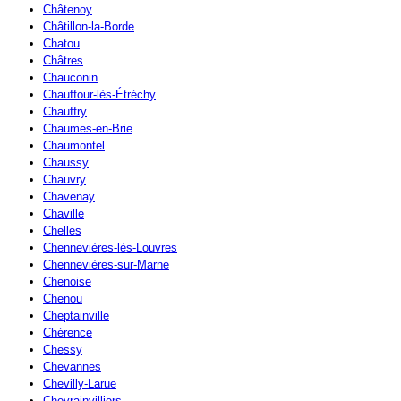
Châtenoy
Châtillon-la-Borde
Chatou
Châtres
Chauconin
Chauffour-lès-Étréchy
Chauffry
Chaumes-en-Brie
Chaumontel
Chaussy
Chauvry
Chavenay
Chaville
Chelles
Chennevières-lès-Louvres
Chennevières-sur-Marne
Chenoise
Chenou
Cheptainville
Chérence
Chessy
Chevannes
Chevilly-Larue
Chevrainvilliers