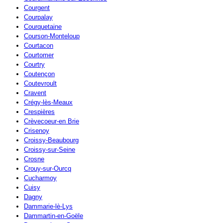
Courgent
Courpalay
Courquetaine
Courson-Monteloup
Courtacon
Courtomer
Courtry
Coutençon
Coutevroult
Cravent
Crégy-lès-Meaux
Crespières
Crèvecoeur-en Brie
Crisenoy
Croissy-Beaubourg
Croissy-sur-Seine
Crosne
Crouy-sur-Ourcq
Cucharmoy
Cuisy
Dagny
Dammarie-lè-Lys
Dammartin-en-Goële