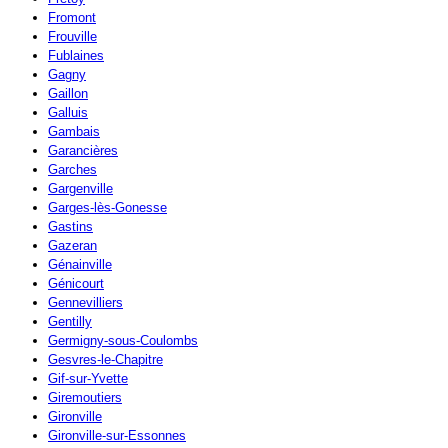
Fromont
Frouville
Fublaines
Gagny
Gaillon
Galluis
Gambais
Garancières
Garches
Gargenville
Garges-lès-Gonesse
Gastins
Gazeran
Génainville
Génicourt
Gennevilliers
Gentilly
Germigny-sous-Coulombs
Gesvres-le-Chapitre
Gif-sur-Yvette
Giremoutiers
Gironville
Gironville-sur-Essonnes