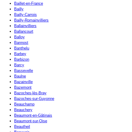
Baillet-en-France
Bailly
Bailly-Carrois
Bailly-Romainvilliers
Ballainvilliers
Ballancourt
Balloy
Bannost
Banthelu
Barbey
Barbizon
Barcy
Bassevelle
Baulne
Bazainville
Bazemont
Bazoches-lès-Bray
Bazoches-sur-Guyonne
Beauchamp
Beauchery
Beaumont-en-Gâtinais
Beaumont-sur-Oise
Beautheil