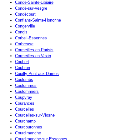
Condé-Sainte-Libiaire
Condé-sur-Vesgre
Condécourt
Conflans-Sainte-Honorine
Congerville
Congis
Corbeil-Essonnes
Corbreuse
Cormeilles-en-Parisis
Cormeilles-en-Vexin
Coubert
Coubron
Couilly-Pont-aux-Dames
Coulombs
Coulommes
Coulommiers
Coupvray
Courances
Courcelles
Courcelles-sur-Viosne
Courchamp
Courcouronnes
Courdimanche
Courdimanche-sur-Essonnes