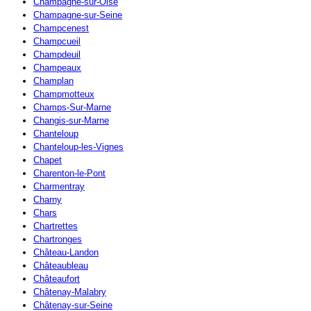
Champagne-sur-Oise
Champagne-sur-Seine
Champcenest
Champcueil
Champdeuil
Champeaux
Champlan
Champmotteux
Champs-Sur-Marne
Changis-sur-Marne
Chanteloup
Chanteloup-les-Vignes
Chapet
Charenton-le-Pont
Charmentray
Charny
Chars
Chartrettes
Chartronges
Château-Landon
Châteaubleau
Châteaufort
Châtenay-Malabry
Châtenay-sur-Seine