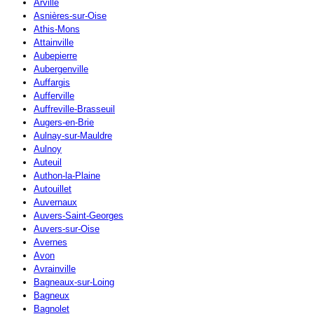
Arville
Asnières-sur-Oise
Athis-Mons
Attainville
Aubepierre
Aubergenville
Auffargis
Aufferville
Auffreville-Brasseuil
Augers-en-Brie
Aulnay-sur-Mauldre
Aulnoy
Auteuil
Authon-la-Plaine
Autouillet
Auvernaux
Auvers-Saint-Georges
Auvers-sur-Oise
Avernes
Avon
Avrainville
Bagneaux-sur-Loing
Bagneux
Bagnolet