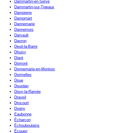
Dammartin-en-Serve
Dammartin-sur-Tigeaux
Dampierre
Dampmart
Dannemarie
Dannemois
Darvault
Davron
Deuil-la-Barre
Dhuisy
Diant
Domont
Donnemarie-en-Montois
Dormelles
Doue
Dourdan
Douy-la-Ramée
Draveil
Drocourt
Dugny
Eaubonne
Écharcon
Échouboulains
Écouen