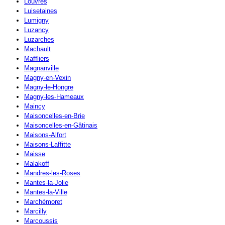
Louvres
Luisetaines
Lumigny
Luzancy
Luzarches
Machault
Maffliers
Magnanville
Magny-en-Vexin
Magny-le-Hongre
Magny-les-Hameaux
Maincy
Maisoncelles-en-Brie
Maisoncelles-en-Gâtinais
Maisons-Alfort
Maisons-Laffitte
Maisse
Malakoff
Mandres-les-Roses
Mantes-la-Jolie
Mantes-la-Ville
Marchémoret
Marcilly
Marcoussis