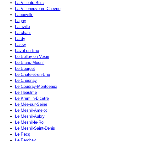
La Ville-du-Bois
La Villeneuve-en-Chevrie
Labbeville
Lagny
Lainville
Larchant
Lardy
Lassy
Laval-en Brie
Le Bellay-en-Vexin
Le Blanc-Mesnil
Le Bourget
Le Châtelet-en-Brie
Le Chesnay
Le Coudray-Montceaux
Le Heaulme
Le Kremlin-Bicêtre
Le Mée-sur-Seine
Le Mesnil-Amelot
Le Mesnil-Aubry
Le Mesnil-le-Roi
Le Mesnil-Saint-Denis
Le Pecq
Le Perchay