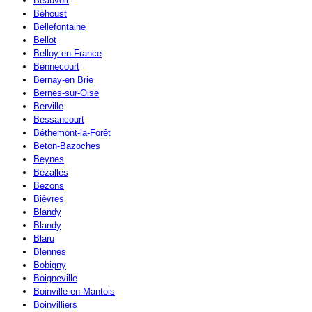
Beauvoir
Béhoust
Bellefontaine
Bellot
Belloy-en-France
Bennecourt
Bernay-en Brie
Bernes-sur-Oise
Berville
Bessancourt
Béthemont-la-Forêt
Beton-Bazoches
Beynes
Bézalles
Bezons
Bièvres
Blandy
Blandy
Blaru
Blennes
Bobigny
Boigneville
Boinville-en-Mantois
Boinvilliers