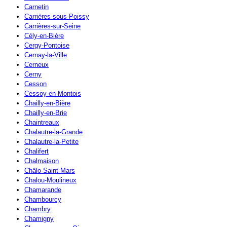
Carnetin
Carrières-sous-Poissy
Carrières-sur-Seine
Cély-en-Bière
Cergy-Pontoise
Cernay-la-Ville
Cerneux
Cerny
Cesson
Cessoy-en-Montois
Chailly-en-Bière
Chailly-en-Brie
Chaintreaux
Chalautre-la-Grande
Chalautre-la-Petite
Chalifert
Chalmaison
Châlo-Saint-Mars
Chalou-Moulineux
Chamarande
Chambourcy
Chambry
Chamigny