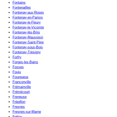
Fontains
Fontenailles
Fontenay-aux-Roses
Fontenay-en-Parisis
Fontenay-le-Fleury
Fontenay-le-Vicomte
Fontenay-lès-Briis
Fontenay-Mauvoisin
Fontenay-Saint-Père
Fontenay-sous-Bois
Fontenay-Trésigny
Forfry
Forges-les-Bains
Fosses
Fouju
Fourqueux
Franconville
Frémainville
Frémécourt
Freneuse
Frépillon
Fresnes
Fresnes-sur-Marne
Frétoy