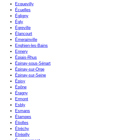
Ecquevilly
Écuelles
Égligny
Égly
Égreville
Élancourt
Émerainville
Enghien-les-Bains
Ennery
Épiais-Rhus
Épinay-sous-Sénart
Épinay-sur-Orge
Épinay-sur-Seine
Épisy
Épône
Éragny
Ermont
Esbly
Esmans
Étampes
Étiolles
Étréchy
Étrépilly