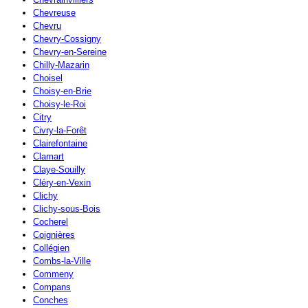
Chevreuse
Chevru
Chevry-Cossigny
Chevry-en-Sereine
Chilly-Mazarin
Choisel
Choisy-en-Brie
Choisy-le-Roi
Citry
Civry-la-Forêt
Clairefontaine
Clamart
Claye-Souilly
Cléry-en-Vexin
Clichy
Clichy-sous-Bois
Cocherel
Coignières
Collégien
Combs-la-Ville
Commeny
Compans
Conches