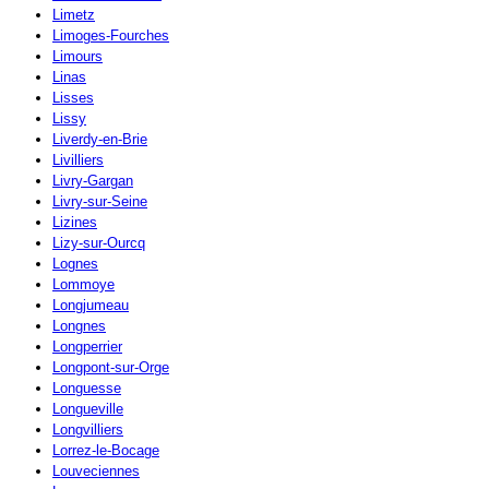
Limetz
Limoges-Fourches
Limours
Linas
Lisses
Lissy
Liverdy-en-Brie
Livilliers
Livry-Gargan
Livry-sur-Seine
Lizines
Lizy-sur-Ourcq
Lognes
Lommoye
Longjumeau
Longnes
Longperrier
Longpont-sur-Orge
Longuesse
Longueville
Longvilliers
Lorrez-le-Bocage
Louveciennes