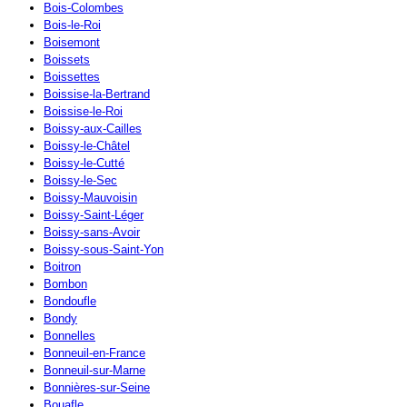
Bois-Colombes
Bois-le-Roi
Boisemont
Boissets
Boissettes
Boissise-la-Bertrand
Boissise-le-Roi
Boissy-aux-Cailles
Boissy-le-Châtel
Boissy-le-Cutté
Boissy-le-Sec
Boissy-Mauvoisin
Boissy-Saint-Léger
Boissy-sans-Avoir
Boissy-sous-Saint-Yon
Boitron
Bombon
Bondoufle
Bondy
Bonnelles
Bonneuil-en-France
Bonneuil-sur-Marne
Bonnières-sur-Seine
Bouafle