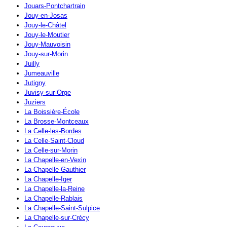
Jouars-Pontchartrain
Jouy-en-Josas
Jouy-le-Châtel
Jouy-le-Moutier
Jouy-Mauvoisin
Jouy-sur-Morin
Juilly
Jumeauville
Jutigny
Juvisy-sur-Orge
Juziers
La Boissière-École
La Brosse-Montceaux
La Celle-les-Bordes
La Celle-Saint-Cloud
La Celle-sur-Morin
La Chapelle-en-Vexin
La Chapelle-Gauthier
La Chapelle-Iger
La Chapelle-la-Reine
La Chapelle-Rablais
La Chapelle-Saint-Sulpice
La Chapelle-sur-Crécy