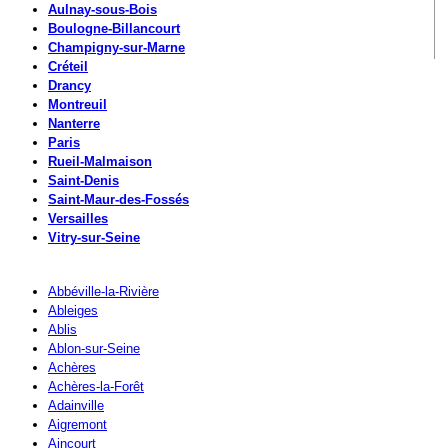
Aulnay-sous-Bois
Boulogne-Billancourt
Champigny-sur-Marne
Créteil
Drancy
Montreuil
Nanterre
Paris
Rueil-Malmaison
Saint-Denis
Saint-Maur-des-Fossés
Versailles
Vitry-sur-Seine
Abbéville-la-Rivière
Ableiges
Ablis
Ablon-sur-Seine
Achères
Achères-la-Forêt
Adainville
Aigremont
Aincourt