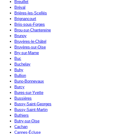
Breuillet
Bréval
Brières-les-Scellés
Brignancourt
Briis-sous-Forges
Brou-sur-Chantereine
Brunoy
Bruyères-le-Châtel
Bruyères-sur-Oise
Bry-sur-Marne
Buc
Buchelay
Buhy
Bullion
Buno-Bonnevaux
Burcy
Bures-sur-Yvette
Bussières
Bussy-Saint-Georges
Bussy-Saint-Martin
Buthiers
Butry-sur-Oise
Cachan
Cannes-Écluse