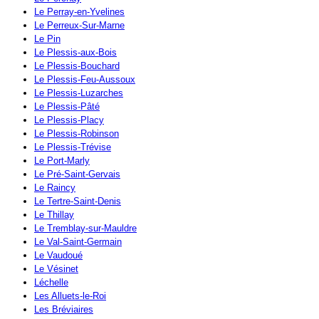
Le Perray-en-Yvelines
Le Perreux-Sur-Marne
Le Pin
Le Plessis-aux-Bois
Le Plessis-Bouchard
Le Plessis-Feu-Aussoux
Le Plessis-Luzarches
Le Plessis-Pâté
Le Plessis-Placy
Le Plessis-Robinson
Le Plessis-Trévise
Le Port-Marly
Le Pré-Saint-Gervais
Le Raincy
Le Tertre-Saint-Denis
Le Thillay
Le Tremblay-sur-Mauldre
Le Val-Saint-Germain
Le Vaudoué
Le Vésinet
Léchelle
Les Alluets-le-Roi
Les Bréviaires