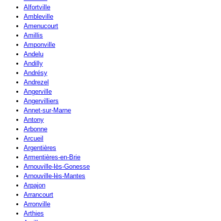
Alfortville
Ambleville
Amenucourt
Amillis
Amponville
Andelu
Andilly
Andrésy
Andrezel
Angerville
Angervilliers
Annet-sur-Marne
Antony
Arbonne
Arcueil
Argentières
Armentières-en-Brie
Arnouville-lès-Gonesse
Arnouville-lès-Mantes
Arpajon
Arrancourt
Arronville
Arthies