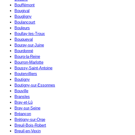
Bouffémont
Bougival
Bougligny
Boulancourt
Bouleurs
Boullay-les-Troux
Bouqueval
Bouray-sur-Juine
Bourdonné
Bourg-la-Reine
Bourron-Marlotte
Boussy-Saint-Antoine
Boutervilliers
Boutigny
Boutigny-sur-Essonnes
Bouville
Bransles
Bray-et-Lû
Bray-sur-Seine
Bréançon
Brétigny-sur-Orge
Breuil-Bois-Robert
Breuil-en-Vexin