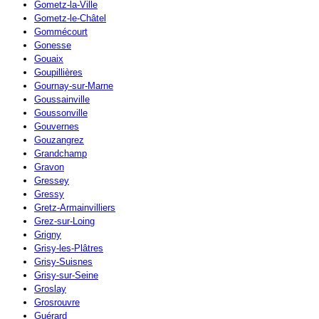
Gometz-la-Ville
Gometz-le-Châtel
Gommécourt
Gonesse
Gouaix
Goupillières
Gournay-sur-Marne
Goussainville
Goussonville
Gouvernes
Gouzangrez
Grandchamp
Gravon
Gressey
Gressy
Gretz-Armainvilliers
Grez-sur-Loing
Grigny
Grisy-les-Plâtres
Grisy-Suisnes
Grisy-sur-Seine
Groslay
Grosrouvre
Guérard