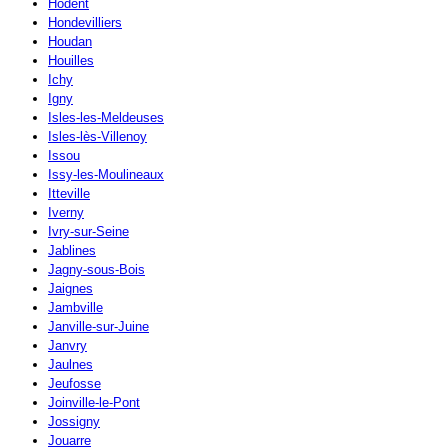
Hodent
Hondevilliers
Houdan
Houilles
Ichy
Igny
Isles-les-Meldeuses
Isles-lès-Villenoy
Issou
Issy-les-Moulineaux
Itteville
Iverny
Ivry-sur-Seine
Jablines
Jagny-sous-Bois
Jaignes
Jambville
Janville-sur-Juine
Janvry
Jaulnes
Jeufosse
Joinville-le-Pont
Jossigny
Jouarre