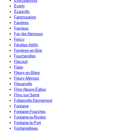
Évecquemont
Éverly
Ézanville
Faremoutiers
Favières
Favrieux
Fay-lès-Nemours
Féricy
Férolles-Attilly
Ferrières-en-Brie
Feucherolles
Flacourt
Flagy
Fleury-en-Bière
Fleury-Mérogis
Flexanville
Flins-Neuve-Église
Flins-sur-Seine
Follainville-Dennemont
Fontaine
Fontaine-Fourches
Fontaine-la-Rivière
Fontaine-le-Port
Fontainebleau