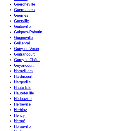
Guercheville
Guermantes
Guernes
Guerville
Guibeville
Guignes-Rabutin
Guigneville
Guillerval
Guiry-en-Vexin
Guitrancourt
Gurcy-le-Châtel
Guyancourt
Haravilliers
Hardricourt
Hargeville
Haute-Isle
Hautefeuille
Hédouville
Herbeville
Herblay
Héricy
Hermé
Hérouville