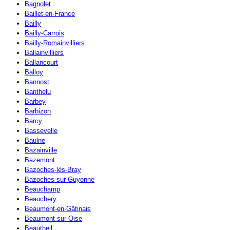
Bagnolet
Baillet-en-France
Bailly
Bailly-Carrois
Bailly-Romainvilliers
Ballainvilliers
Ballancourt
Balloy
Bannost
Banthelu
Barbey
Barbizon
Barcy
Bassevelle
Baulne
Bazainville
Bazemont
Bazoches-lès-Bray
Bazoches-sur-Guyonne
Beauchamp
Beauchery
Beaumont-en-Gâtinais
Beaumont-sur-Oise
Beautheil