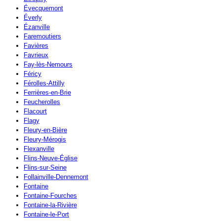
Évecquemont
Éverly
Ézanville
Faremoutiers
Favières
Favrieux
Fay-lès-Nemours
Féricy
Férolles-Attilly
Ferrières-en-Brie
Feucherolles
Flacourt
Flagy
Fleury-en-Bière
Fleury-Mérogis
Flexanville
Flins-Neuve-Église
Flins-sur-Seine
Follainville-Dennemont
Fontaine
Fontaine-Fourches
Fontaine-la-Rivière
Fontaine-le-Port