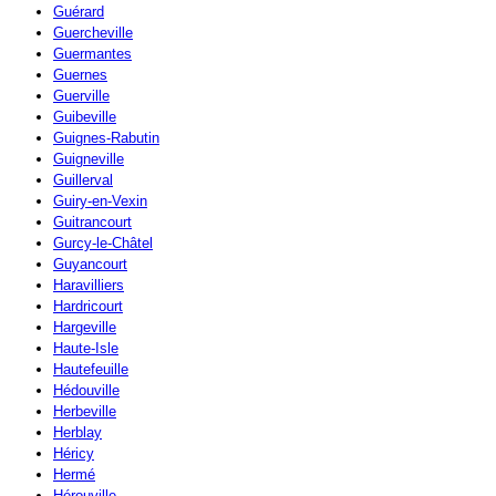
Guérard
Guercheville
Guermantes
Guernes
Guerville
Guibeville
Guignes-Rabutin
Guigneville
Guillerval
Guiry-en-Vexin
Guitrancourt
Gurcy-le-Châtel
Guyancourt
Haravilliers
Hardricourt
Hargeville
Haute-Isle
Hautefeuille
Hédouville
Herbeville
Herblay
Héricy
Hermé
Hérouville