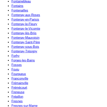
Fontainebleau
Fontains
Fontenailles
Fontenay-aux-Roses
Fontenay-en-Parisis
Fontenay-le-Fleury
Fontenay-le-Vicomte
Fontenay-lès-Briis
Fontenay-Mauvoisin
Fontenay-Saint-Père
Fontenay-sous-Bois
Fontenay-Trésigny
Forfry
Forges-les-Bains
Fosses
Fouju
Fourqueux
Franconville
Frémainville
Frémécourt
Freneuse
Frépillon
Fresnes
Fresnes-sur-Marne