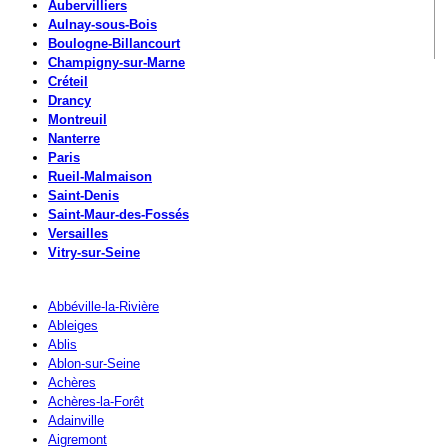
Aubervilliers
Aulnay-sous-Bois
Boulogne-Billancourt
Champigny-sur-Marne
Créteil
Drancy
Montreuil
Nanterre
Paris
Rueil-Malmaison
Saint-Denis
Saint-Maur-des-Fossés
Versailles
Vitry-sur-Seine
Abbéville-la-Rivière
Ableiges
Ablis
Ablon-sur-Seine
Achères
Achères-la-Forêt
Adainville
Aigremont