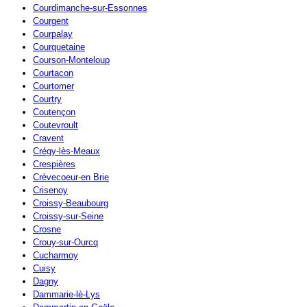
Courdimanche-sur-Essonnes
Courgent
Courpalay
Courquetaine
Courson-Monteloup
Courtacon
Courtomer
Courtry
Coutençon
Coutevroult
Cravent
Crégy-lès-Meaux
Crespières
Crèvecoeur-en Brie
Crisenoy
Croissy-Beaubourg
Croissy-sur-Seine
Crosne
Crouy-sur-Ourcq
Cucharmoy
Cuisy
Dagny
Dammarie-lè-Lys