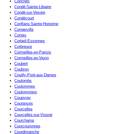
Conches
Condé-Sainte-Libiaire
Condé-sur-Vesgre
Condécourt
Conflans-Sainte-Honorine
Congerville
Congis
Corbeil-Essonnes
Corbreuse
Cormeilles-en-Parisis
Cormeilles-en-Vexin
Coubert
Coubron
Couilly-Pont-aux-Dames
Coulombs
Coulommes
Coulommiers
Coupvray
Courances
Courcelles
Courcelles-sur-Viosne
Courchamp
Courcouronnes
Courdimanche