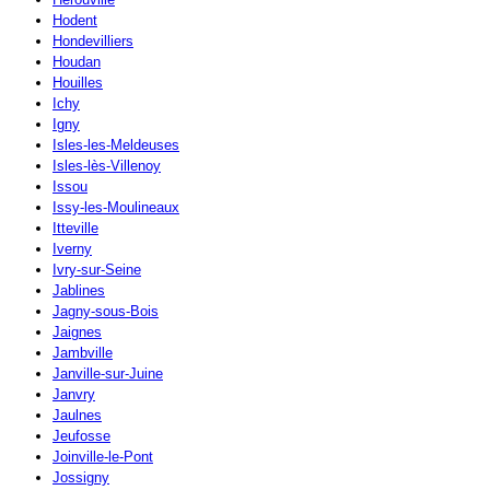
Hodent
Hondevilliers
Houdan
Houilles
Ichy
Igny
Isles-les-Meldeuses
Isles-lès-Villenoy
Issou
Issy-les-Moulineaux
Itteville
Iverny
Ivry-sur-Seine
Jablines
Jagny-sous-Bois
Jaignes
Jambville
Janville-sur-Juine
Janvry
Jaulnes
Jeufosse
Joinville-le-Pont
Jossigny