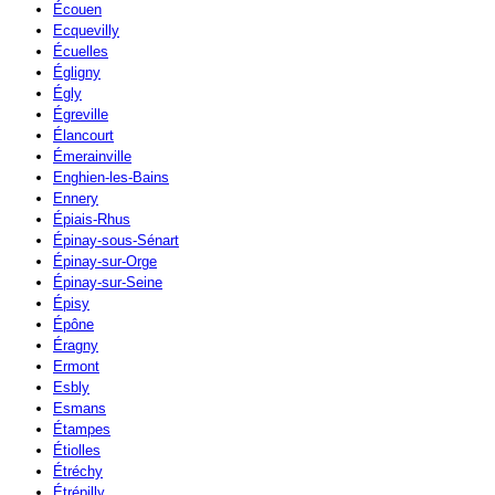
Écouen
Ecquevilly
Écuelles
Égligny
Égly
Égreville
Élancourt
Émerainville
Enghien-les-Bains
Ennery
Épiais-Rhus
Épinay-sous-Sénart
Épinay-sur-Orge
Épinay-sur-Seine
Épisy
Épône
Éragny
Ermont
Esbly
Esmans
Étampes
Étiolles
Étréchy
Étrépilly