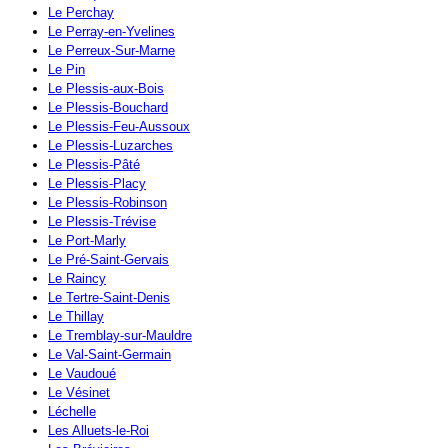
Le Perchay
Le Perray-en-Yvelines
Le Perreux-Sur-Marne
Le Pin
Le Plessis-aux-Bois
Le Plessis-Bouchard
Le Plessis-Feu-Aussoux
Le Plessis-Luzarches
Le Plessis-Pâté
Le Plessis-Placy
Le Plessis-Robinson
Le Plessis-Trévise
Le Port-Marly
Le Pré-Saint-Gervais
Le Raincy
Le Tertre-Saint-Denis
Le Thillay
Le Tremblay-sur-Mauldre
Le Val-Saint-Germain
Le Vaudoué
Le Vésinet
Léchelle
Les Alluets-le-Roi