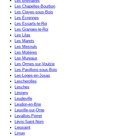
Les Bréviaires
Les Chapelles-Bourbon
Les Clayes-sous-Bois
Les Écrennes
Les Essarts-le-Roi
Les Granges-le-Roi
Les Lilas
Les Marets
Les Mesnuls
Les Molières
Les Mureaux
Les Ormes-sur-Voulzie
Les Pavillons-sous-Bois
Les-Loges-en-Josas
Lescherolles
Lesches
Lésigny
Leudeville
Leudon-en-Brie
Leuville-sur-Orge
Levallois-Perret
Lévis-Saint-Nom
Lieusaint
Limay