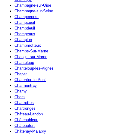
Champagne-sur-Oise
Champagne-sur-Seine
Champcenest
Champcueil
Champdeuil
Champeaux
Champlan
Champmotteux
Champs-Sur-Marne
Changis-sur-Marne
Chanteloup
Chanteloup-les-Vignes
Chapet
Charenton-le-Pont
Charmentray
Charny
Chars
Chartrettes
Chartronges
Château-Landon
Châteaubleau
Châteaufort
Châtenay-Malabry