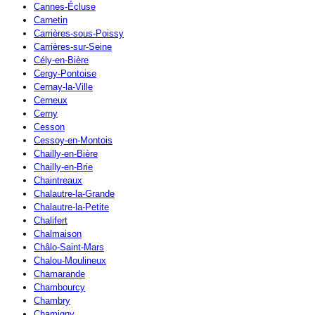
Cannes-Écluse
Carnetin
Carrières-sous-Poissy
Carrières-sur-Seine
Cély-en-Bière
Cergy-Pontoise
Cernay-la-Ville
Cerneux
Cerny
Cesson
Cessoy-en-Montois
Chailly-en-Bière
Chailly-en-Brie
Chaintreaux
Chalautre-la-Grande
Chalautre-la-Petite
Chalifert
Chalmaison
Châlo-Saint-Mars
Chalou-Moulineux
Chamarande
Chambourcy
Chambry
Chamigny