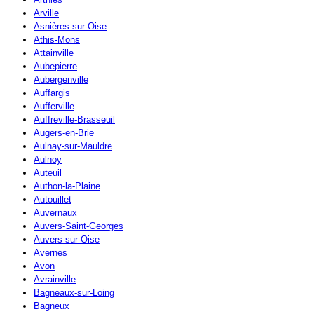
Arville
Asnières-sur-Oise
Athis-Mons
Attainville
Aubepierre
Aubergenville
Auffargis
Aufferville
Auffreville-Brasseuil
Augers-en-Brie
Aulnay-sur-Mauldre
Aulnoy
Auteuil
Authon-la-Plaine
Autouillet
Auvernaux
Auvers-Saint-Georges
Auvers-sur-Oise
Avernes
Avon
Avrainville
Bagneaux-sur-Loing
Bagneux