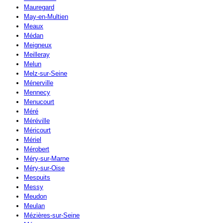
Mauregard
May-en-Multien
Meaux
Médan
Meigneux
Meilleray
Melun
Melz-sur-Seine
Ménerville
Mennecy
Menucourt
Méré
Méréville
Méricourt
Mériel
Mérobert
Méry-sur-Marne
Méry-sur-Oise
Mespuits
Messy
Meudon
Meulan
Mézières-sur-Seine