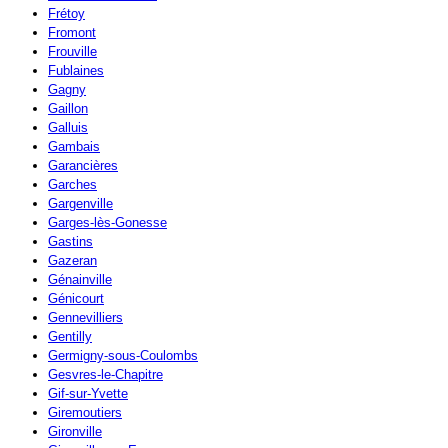
Frétoy
Fromont
Frouville
Fublaines
Gagny
Gaillon
Galluis
Gambais
Garancières
Garches
Gargenville
Garges-lès-Gonesse
Gastins
Gazeran
Génainville
Génicourt
Gennevilliers
Gentilly
Germigny-sous-Coulombs
Gesvres-le-Chapitre
Gif-sur-Yvette
Giremoutiers
Gironville