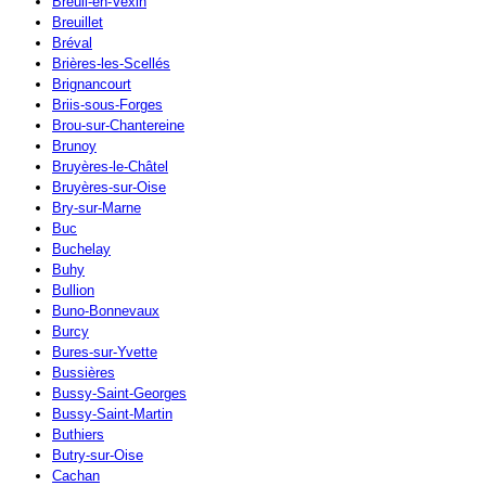
Breuil-en-Vexin
Breuillet
Bréval
Brières-les-Scellés
Brignancourt
Briis-sous-Forges
Brou-sur-Chantereine
Brunoy
Bruyères-le-Châtel
Bruyères-sur-Oise
Bry-sur-Marne
Buc
Buchelay
Buhy
Bullion
Buno-Bonnevaux
Burcy
Bures-sur-Yvette
Bussières
Bussy-Saint-Georges
Bussy-Saint-Martin
Buthiers
Butry-sur-Oise
Cachan