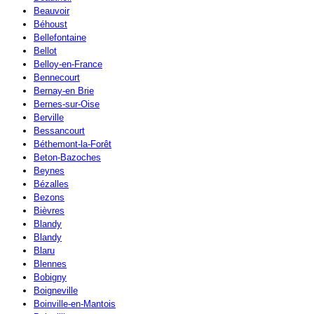
Beauvoir
Béhoust
Bellefontaine
Bellot
Belloy-en-France
Bennecourt
Bernay-en Brie
Bernes-sur-Oise
Berville
Bessancourt
Béthemont-la-Forêt
Beton-Bazoches
Beynes
Bézalles
Bezons
Bièvres
Blandy
Blandy
Blaru
Blennes
Bobigny
Boigneville
Boinville-en-Mantois