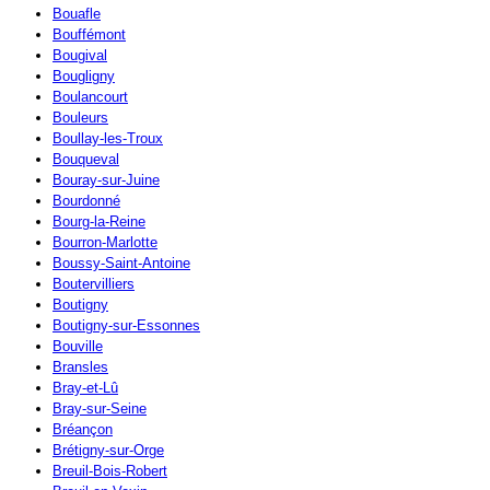
Bouafle
Bouffémont
Bougival
Bougligny
Boulancourt
Bouleurs
Boullay-les-Troux
Bouqueval
Bouray-sur-Juine
Bourdonné
Bourg-la-Reine
Bourron-Marlotte
Boussy-Saint-Antoine
Boutervilliers
Boutigny
Boutigny-sur-Essonnes
Bouville
Bransles
Bray-et-Lû
Bray-sur-Seine
Bréançon
Brétigny-sur-Orge
Breuil-Bois-Robert