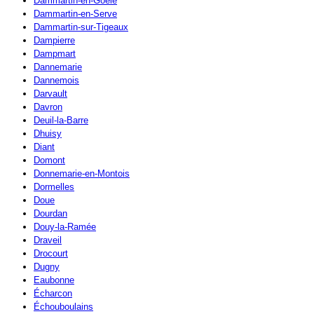
Dammartin-en-Goële
Dammartin-en-Serve
Dammartin-sur-Tigeaux
Dampierre
Dampmart
Dannemarie
Dannemois
Darvault
Davron
Deuil-la-Barre
Dhuisy
Diant
Domont
Donnemarie-en-Montois
Dormelles
Doue
Dourdan
Douy-la-Ramée
Draveil
Drocourt
Dugny
Eaubonne
Écharcon
Échouboulains