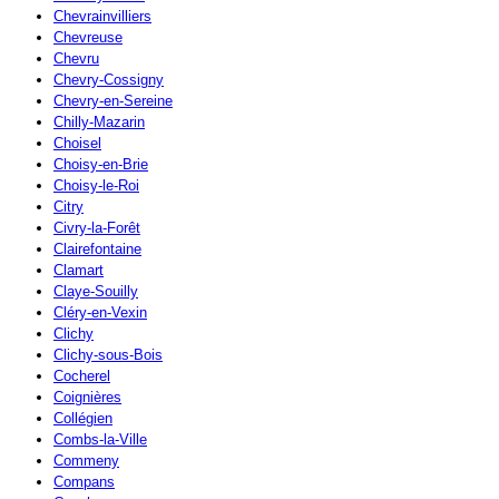
Chevrainvilliers
Chevreuse
Chevru
Chevry-Cossigny
Chevry-en-Sereine
Chilly-Mazarin
Choisel
Choisy-en-Brie
Choisy-le-Roi
Citry
Civry-la-Forêt
Clairefontaine
Clamart
Claye-Souilly
Cléry-en-Vexin
Clichy
Clichy-sous-Bois
Cocherel
Coignières
Collégien
Combs-la-Ville
Commeny
Compans