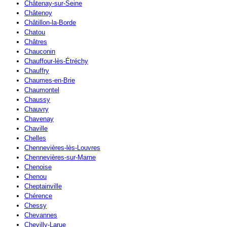
Châtenay-sur-Seine
Châtenoy
Châtillon-la-Borde
Chatou
Châtres
Chauconin
Chauffour-lès-Étréchy
Chauffry
Chaumes-en-Brie
Chaumontel
Chaussy
Chauvry
Chavenay
Chaville
Chelles
Chennevières-lès-Louvres
Chennevières-sur-Marne
Chenoise
Chenou
Cheptainville
Chérence
Chessy
Chevannes
Chevilly-Larue