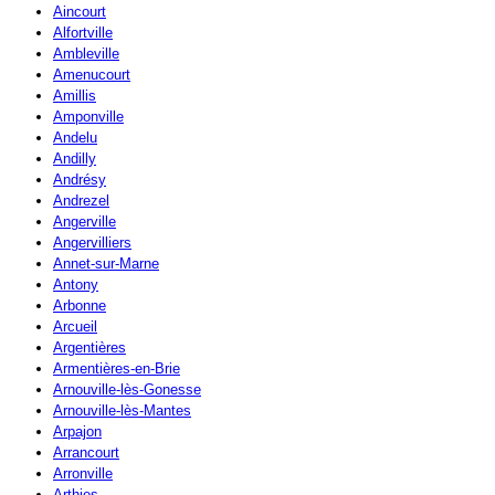
Aincourt
Alfortville
Ambleville
Amenucourt
Amillis
Amponville
Andelu
Andilly
Andrésy
Andrezel
Angerville
Angervilliers
Annet-sur-Marne
Antony
Arbonne
Arcueil
Argentières
Armentières-en-Brie
Arnouville-lès-Gonesse
Arnouville-lès-Mantes
Arpajon
Arrancourt
Arronville
Arthies