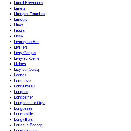
Limeil-Brévannes
Limetz
Limoges-Fourches
Limours
Linas
Lisses
Lissy
Liverdy-en-Brie
Livilliers
Livry-Gargan
Livry-sur-Seine
Lizines
Lizy-sur-Ourcq
Lognes
Lommoye
Longjumeau
Longnes
Longperrier
Longpont-sur-Orge
Longuesse
Longueville
Longvilliers
Lorrez-le-Bocage
Louveciennes