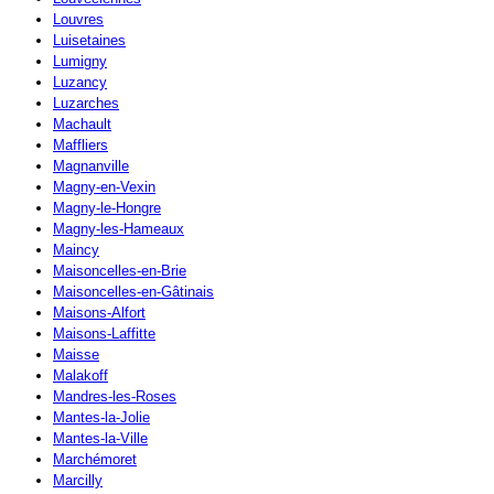
Louvres
Luisetaines
Lumigny
Luzancy
Luzarches
Machault
Maffliers
Magnanville
Magny-en-Vexin
Magny-le-Hongre
Magny-les-Hameaux
Maincy
Maisoncelles-en-Brie
Maisoncelles-en-Gâtinais
Maisons-Alfort
Maisons-Laffitte
Maisse
Malakoff
Mandres-les-Roses
Mantes-la-Jolie
Mantes-la-Ville
Marchémoret
Marcilly