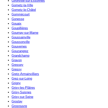
Gironville-sur-Essonnes
Gometz-la-Ville
Gometz-le-Châtel
Gommécourt
Gonesse
Gouaix
Goupillières
Gournay-sur-Marne
Goussainville
Goussonville
Gouvernes
Gouzangrez
Grandchamp
Gravon
Gressey
Gressy
Gretz-Armainvilliers
Grez-sur-Loing
Grigny
Grisy-les-Plâtres
Grisy-Suisnes
Grisy-sur-Seine
Groslay
Grosrouvre