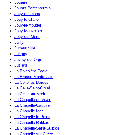
Jouarre
Jouars-Pontchartrain
Jouy-en-Josas
Jouy-le-Châtel
Jouy-le-Moutier
Jouy-Mauvoisin
Jouy-sur-Morin
Juilly
Jumeauville
Jutigny
Juvisy-sur-Orge
Juziers
La Boissière-École
La Brosse-Montceaux
La Celle-les-Bordes
La Celle-Saint-Cloud
La Celle-sur-Morin
La Chapelle-en-Vexin
La Chapelle-Gauthier
La Chapelle-Iger
La Chapelle-la-Reine
La Chapelle-Rablais
La Chapelle-Saint-Sulpice
La Chapelle-sur-Crécy