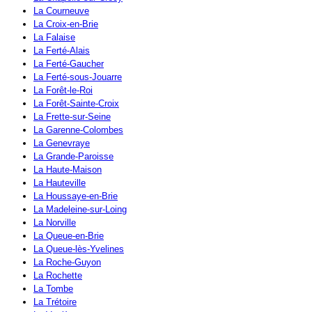
La Courneuve
La Croix-en-Brie
La Falaise
La Ferté-Alais
La Ferté-Gaucher
La Ferté-sous-Jouarre
La Forêt-le-Roi
La Forêt-Sainte-Croix
La Frette-sur-Seine
La Garenne-Colombes
La Genevraye
La Grande-Paroisse
La Haute-Maison
La Hauteville
La Houssaye-en-Brie
La Madeleine-sur-Loing
La Norville
La Queue-en-Brie
La Queue-lès-Yvelines
La Roche-Guyon
La Rochette
La Tombe
La Trétoire