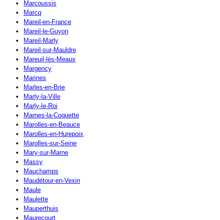
Marcoussis
Marcq
Mareil-en-France
Mareil-le-Guyon
Mareil-Marly
Mareil-sur-Mauldre
Mareuil-lès-Meaux
Margency
Marines
Marles-en-Brie
Marly-la-Ville
Marly-le-Roi
Marnes-la-Coquette
Marolles-en-Beauce
Marolles-en-Hurepoix
Marolles-sur-Seine
Mary-sur-Marne
Massy
Mauchamps
Maudétour-en-Vexin
Maule
Maulette
Mauperthuis
Maurecourt