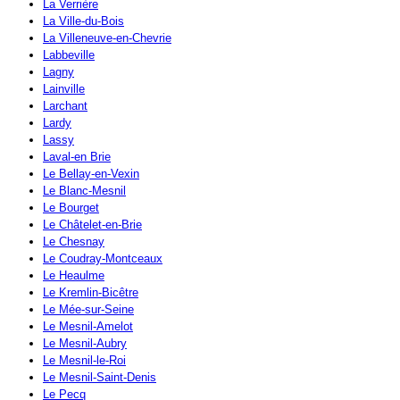
La Verrière
La Ville-du-Bois
La Villeneuve-en-Chevrie
Labbeville
Lagny
Lainville
Larchant
Lardy
Lassy
Laval-en Brie
Le Bellay-en-Vexin
Le Blanc-Mesnil
Le Bourget
Le Châtelet-en-Brie
Le Chesnay
Le Coudray-Montceaux
Le Heaulme
Le Kremlin-Bicêtre
Le Mée-sur-Seine
Le Mesnil-Amelot
Le Mesnil-Aubry
Le Mesnil-le-Roi
Le Mesnil-Saint-Denis
Le Pecq