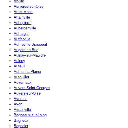
Arville
Asnières-sur-Oise
Athis-Mons
Attainville
Aubepierre
Aubergenville
Auffargis
Aufferville
Auffreville-Brasseuil
Augers-en-Brie
Aulnay-sur-Mauldre
Aulnoy
Auteuil
Authon-la-Plaine
Autouillet
Auvernaux
Auvers-Saint-Georges
Auvers-sur-Oise
Avernes
Avon
Avrainville
Bagneaux-sur-Loing
Bagneux
Bagnolet