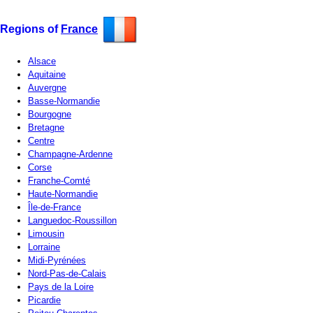
Regions of
France
Alsace
Aquitaine
Auvergne
Basse-Normandie
Bourgogne
Bretagne
Centre
Champagne-Ardenne
Corse
Franche-Comté
Haute-Normandie
Île-de-France
Languedoc-Roussillon
Limousin
Lorraine
Midi-Pyrénées
Nord-Pas-de-Calais
Pays de la Loire
Picardie