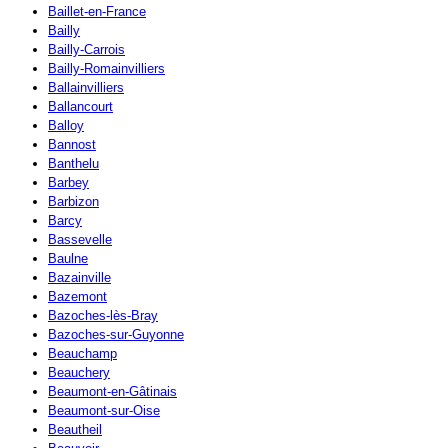
Baillet-en-France
Bailly
Bailly-Carrois
Bailly-Romainvilliers
Ballainvilliers
Ballancourt
Balloy
Bannost
Banthelu
Barbey
Barbizon
Barcy
Bassevelle
Baulne
Bazainville
Bazemont
Bazoches-lès-Bray
Bazoches-sur-Guyonne
Beauchamp
Beauchery
Beaumont-en-Gâtinais
Beaumont-sur-Oise
Beautheil