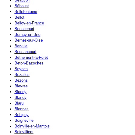
Beauvoir
Béhoust
Bellefontaine
Bellot
Belloy-en-France
Bennecourt
Bernay-en Brie
Bernes-sur-Oise
Berville
Bessancourt
Béthemont-la-Forêt
Beton-Bazoches
Beynes
Bézalles
Bezons
Bièvres
Blandy
Blandy
Blaru
Blennes
Bobigny
Boigneville
Boinville-en-Mantois
Boinvilliers