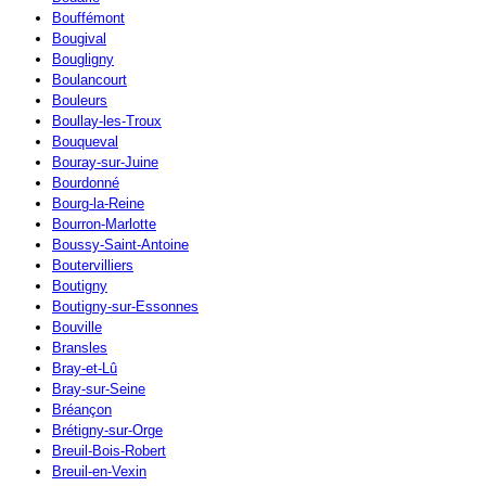
Bouffémont
Bougival
Bougligny
Boulancourt
Bouleurs
Boullay-les-Troux
Bouqueval
Bouray-sur-Juine
Bourdonné
Bourg-la-Reine
Bourron-Marlotte
Boussy-Saint-Antoine
Boutervilliers
Boutigny
Boutigny-sur-Essonnes
Bouville
Bransles
Bray-et-Lû
Bray-sur-Seine
Bréançon
Brétigny-sur-Orge
Breuil-Bois-Robert
Breuil-en-Vexin