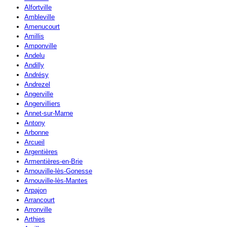
Alfortville
Ambleville
Amenucourt
Amillis
Amponville
Andelu
Andilly
Andrésy
Andrezel
Angerville
Angervilliers
Annet-sur-Marne
Antony
Arbonne
Arcueil
Argentières
Armentières-en-Brie
Arnouville-lès-Gonesse
Arnouville-lès-Mantes
Arpajon
Arrancourt
Arronville
Arthies