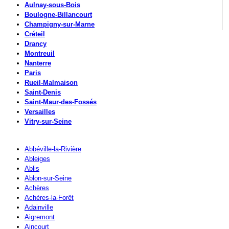
Aulnay-sous-Bois
Boulogne-Billancourt
Champigny-sur-Marne
Créteil
Drancy
Montreuil
Nanterre
Paris
Rueil-Malmaison
Saint-Denis
Saint-Maur-des-Fossés
Versailles
Vitry-sur-Seine
Abbéville-la-Rivière
Ableiges
Ablis
Ablon-sur-Seine
Achères
Achères-la-Forêt
Adainville
Aigremont
Aincourt