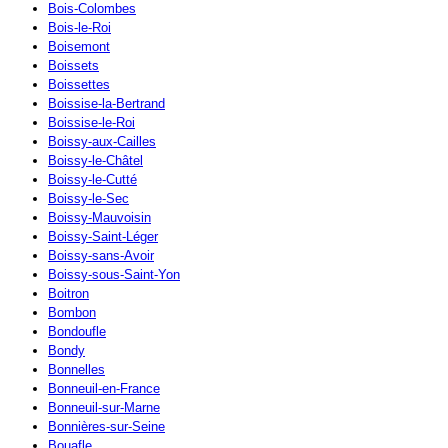
Bois-Colombes
Bois-le-Roi
Boisemont
Boissets
Boissettes
Boissise-la-Bertrand
Boissise-le-Roi
Boissy-aux-Cailles
Boissy-le-Châtel
Boissy-le-Cutté
Boissy-le-Sec
Boissy-Mauvoisin
Boissy-Saint-Léger
Boissy-sans-Avoir
Boissy-sous-Saint-Yon
Boitron
Bombon
Bondoufle
Bondy
Bonnelles
Bonneuil-en-France
Bonneuil-sur-Marne
Bonnières-sur-Seine
Bouafle