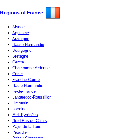
Regions of
France
Alsace
Aquitaine
Auvergne
Basse-Normandie
Bourgogne
Bretagne
Centre
Champagne-Ardenne
Corse
Franche-Comté
Haute-Normandie
Île-de-France
Languedoc-Roussillon
Limousin
Lorraine
Midi-Pyrénées
Nord-Pas-de-Calais
Pays de la Loire
Picardie