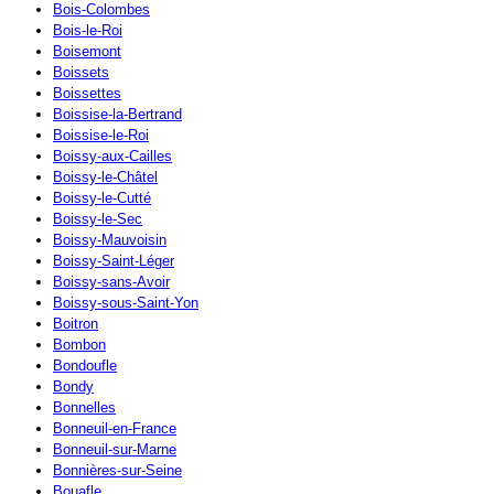
Bois-Colombes
Bois-le-Roi
Boisemont
Boissets
Boissettes
Boissise-la-Bertrand
Boissise-le-Roi
Boissy-aux-Cailles
Boissy-le-Châtel
Boissy-le-Cutté
Boissy-le-Sec
Boissy-Mauvoisin
Boissy-Saint-Léger
Boissy-sans-Avoir
Boissy-sous-Saint-Yon
Boitron
Bombon
Bondoufle
Bondy
Bonnelles
Bonneuil-en-France
Bonneuil-sur-Marne
Bonnières-sur-Seine
Bouafle