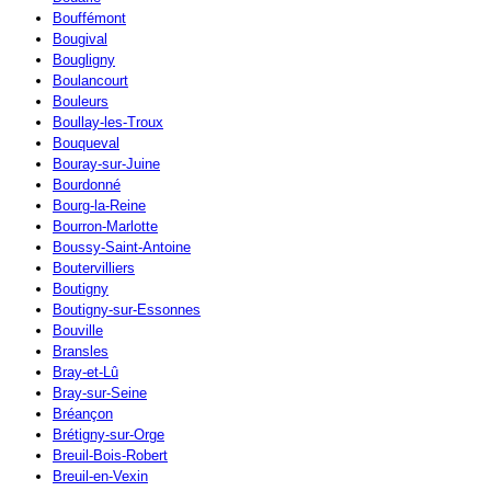
Bouffémont
Bougival
Bougligny
Boulancourt
Bouleurs
Boullay-les-Troux
Bouqueval
Bouray-sur-Juine
Bourdonné
Bourg-la-Reine
Bourron-Marlotte
Boussy-Saint-Antoine
Boutervilliers
Boutigny
Boutigny-sur-Essonnes
Bouville
Bransles
Bray-et-Lû
Bray-sur-Seine
Bréançon
Brétigny-sur-Orge
Breuil-Bois-Robert
Breuil-en-Vexin