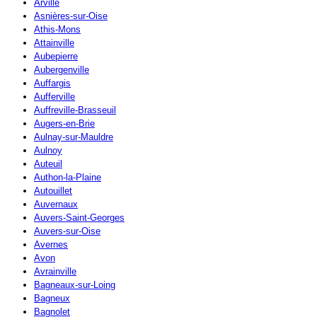
Arville
Asnières-sur-Oise
Athis-Mons
Attainville
Aubepierre
Aubergenville
Auffargis
Aufferville
Auffreville-Brasseuil
Augers-en-Brie
Aulnay-sur-Mauldre
Aulnoy
Auteuil
Authon-la-Plaine
Autouillet
Auvernaux
Auvers-Saint-Georges
Auvers-sur-Oise
Avernes
Avon
Avrainville
Bagneaux-sur-Loing
Bagneux
Bagnolet