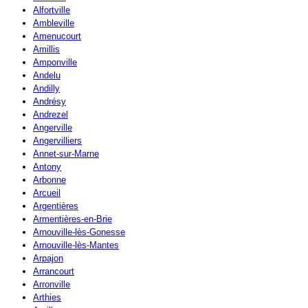
Alfortville
Ambleville
Amenucourt
Amillis
Amponville
Andelu
Andilly
Andrésy
Andrezel
Angerville
Angervilliers
Annet-sur-Marne
Antony
Arbonne
Arcueil
Argentières
Armentières-en-Brie
Arnouville-lès-Gonesse
Arnouville-lès-Mantes
Arpajon
Arrancourt
Arronville
Arthies