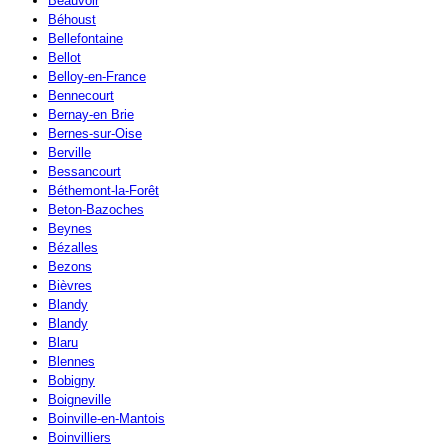
Beauvoir
Béhoust
Bellefontaine
Bellot
Belloy-en-France
Bennecourt
Bernay-en Brie
Bernes-sur-Oise
Berville
Bessancourt
Béthemont-la-Forêt
Beton-Bazoches
Beynes
Bézalles
Bezons
Bièvres
Blandy
Blandy
Blaru
Blennes
Bobigny
Boigneville
Boinville-en-Mantois
Boinvilliers