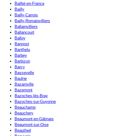
Baillet-en-France
Bailly
Bailly-Carrois
Bailly-Romainvilliers
Ballainvilliers
Ballancourt
Balloy
Bannost
Banthelu
Barbey
Barbizon
Barcy
Bassevelle
Baulne
Bazainville
Bazemont
Bazoches-lès-Bray
Bazoches-sur-Guyonne
Beauchamp
Beauchery
Beaumont-en-Gâtinais
Beaumont-sur-Oise
Beautheil