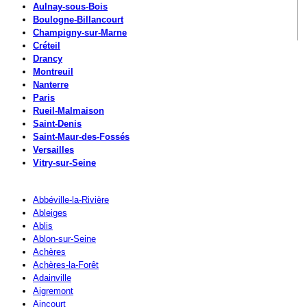
Aulnay-sous-Bois
Boulogne-Billancourt
Champigny-sur-Marne
Créteil
Drancy
Montreuil
Nanterre
Paris
Rueil-Malmaison
Saint-Denis
Saint-Maur-des-Fossés
Versailles
Vitry-sur-Seine
Abbéville-la-Rivière
Ableiges
Ablis
Ablon-sur-Seine
Achères
Achères-la-Forêt
Adainville
Aigremont
Aincourt