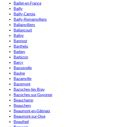
Baillet-en-France
Bailly
Bailly-Carrois
Bailly-Romainvilliers
Ballainvilliers
Ballancourt
Balloy
Bannost
Banthelu
Barbey
Barbizon
Barcy
Bassevelle
Baulne
Bazainville
Bazemont
Bazoches-lès-Bray
Bazoches-sur-Guyonne
Beauchamp
Beauchery
Beaumont-en-Gâtinais
Beaumont-sur-Oise
Beautheil