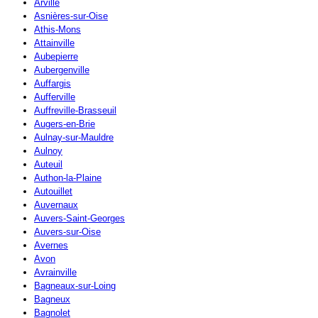
Arville
Asnières-sur-Oise
Athis-Mons
Attainville
Aubepierre
Aubergenville
Auffargis
Aufferville
Auffreville-Brasseuil
Augers-en-Brie
Aulnay-sur-Mauldre
Aulnoy
Auteuil
Authon-la-Plaine
Autouillet
Auvernaux
Auvers-Saint-Georges
Auvers-sur-Oise
Avernes
Avon
Avrainville
Bagneaux-sur-Loing
Bagneux
Bagnolet