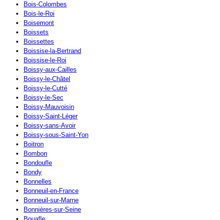
Bois-Colombes
Bois-le-Roi
Boisemont
Boissets
Boissettes
Boissise-la-Bertrand
Boissise-le-Roi
Boissy-aux-Cailles
Boissy-le-Châtel
Boissy-le-Cutté
Boissy-le-Sec
Boissy-Mauvoisin
Boissy-Saint-Léger
Boissy-sans-Avoir
Boissy-sous-Saint-Yon
Boitron
Bombon
Bondoufle
Bondy
Bonnelles
Bonneuil-en-France
Bonneuil-sur-Marne
Bonnières-sur-Seine
Bouafle