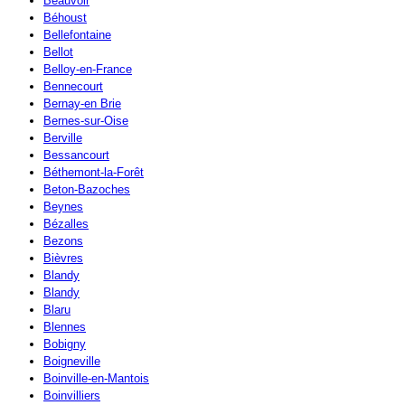
Beauvoir
Béhoust
Bellefontaine
Bellot
Belloy-en-France
Bennecourt
Bernay-en Brie
Bernes-sur-Oise
Berville
Bessancourt
Béthemont-la-Forêt
Beton-Bazoches
Beynes
Bézalles
Bezons
Bièvres
Blandy
Blandy
Blaru
Blennes
Bobigny
Boigneville
Boinville-en-Mantois
Boinvilliers