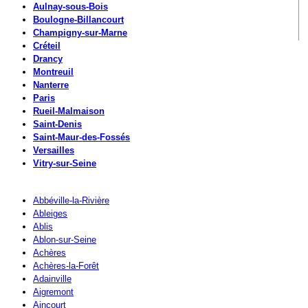
Aulnay-sous-Bois
Boulogne-Billancourt
Champigny-sur-Marne
Créteil
Drancy
Montreuil
Nanterre
Paris
Rueil-Malmaison
Saint-Denis
Saint-Maur-des-Fossés
Versailles
Vitry-sur-Seine
Abbéville-la-Rivière
Ableiges
Ablis
Ablon-sur-Seine
Achères
Achères-la-Forêt
Adainville
Aigremont
Aincourt