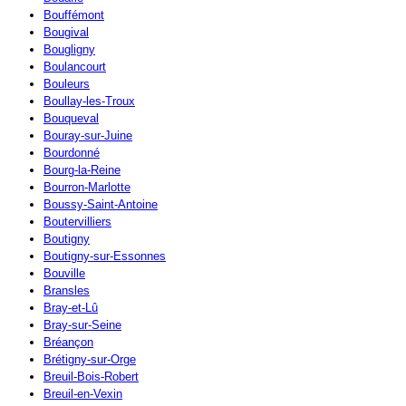
Bouffémont
Bougival
Bougligny
Boulancourt
Bouleurs
Boullay-les-Troux
Bouqueval
Bouray-sur-Juine
Bourdonné
Bourg-la-Reine
Bourron-Marlotte
Boussy-Saint-Antoine
Boutervilliers
Boutigny
Boutigny-sur-Essonnes
Bouville
Bransles
Bray-et-Lû
Bray-sur-Seine
Bréançon
Brétigny-sur-Orge
Breuil-Bois-Robert
Breuil-en-Vexin