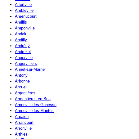
Alfortville
Ambleville
Amenucourt
Amillis
Amponville
Andelu
Andilly
Andrésy
Andrezel
Angerville
Angervilliers
Annet-sur-Marne
Antony
Arbonne
Arcueil
Argentières
Armentières-en-Brie
Arnouville-lès-Gonesse
Arnouville-lès-Mantes
Arpajon
Arrancourt
Arronville
Arthies