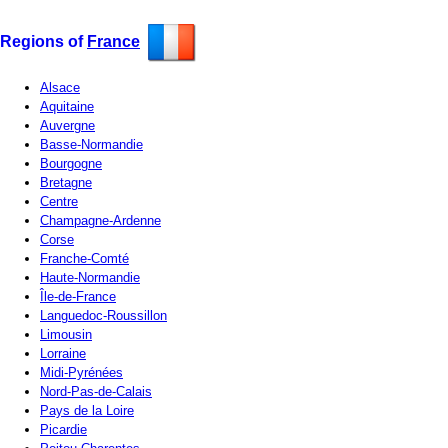
Regions of
France
Alsace
Aquitaine
Auvergne
Basse-Normandie
Bourgogne
Bretagne
Centre
Champagne-Ardenne
Corse
Franche-Comté
Haute-Normandie
Île-de-France
Languedoc-Roussillon
Limousin
Lorraine
Midi-Pyrénées
Nord-Pas-de-Calais
Pays de la Loire
Picardie