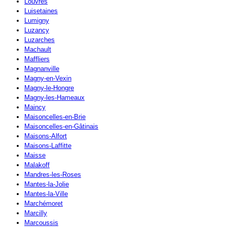
Louvres
Luisetaines
Lumigny
Luzancy
Luzarches
Machault
Maffliers
Magnanville
Magny-en-Vexin
Magny-le-Hongre
Magny-les-Hameaux
Maincy
Maisoncelles-en-Brie
Maisoncelles-en-Gâtinais
Maisons-Alfort
Maisons-Laffitte
Maisse
Malakoff
Mandres-les-Roses
Mantes-la-Jolie
Mantes-la-Ville
Marchémoret
Marcilly
Marcoussis