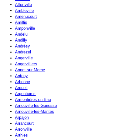
Alfortville
Ambleville
Amenucourt
Amillis
Amponville
Andelu
Andilly
Andrésy
Andrezel
Angerville
Angervilliers
Annet-sur-Marne
Antony
Arbonne
Arcueil
Argentières
Armentières-en-Brie
Arnouville-lès-Gonesse
Arnouville-lès-Mantes
Arpajon
Arrancourt
Arronville
Arthies