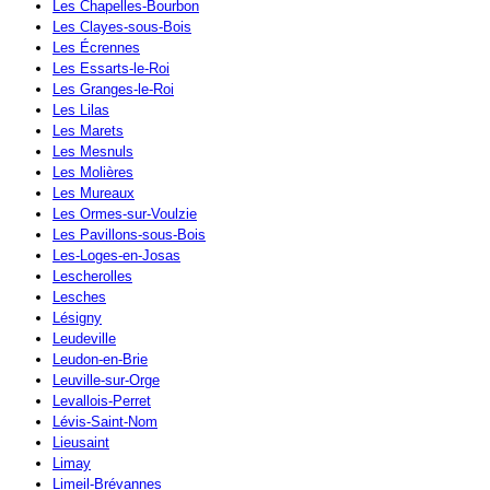
Les Chapelles-Bourbon
Les Clayes-sous-Bois
Les Écrennes
Les Essarts-le-Roi
Les Granges-le-Roi
Les Lilas
Les Marets
Les Mesnuls
Les Molières
Les Mureaux
Les Ormes-sur-Voulzie
Les Pavillons-sous-Bois
Les-Loges-en-Josas
Lescherolles
Lesches
Lésigny
Leudeville
Leudon-en-Brie
Leuville-sur-Orge
Levallois-Perret
Lévis-Saint-Nom
Lieusaint
Limay
Limeil-Brévannes