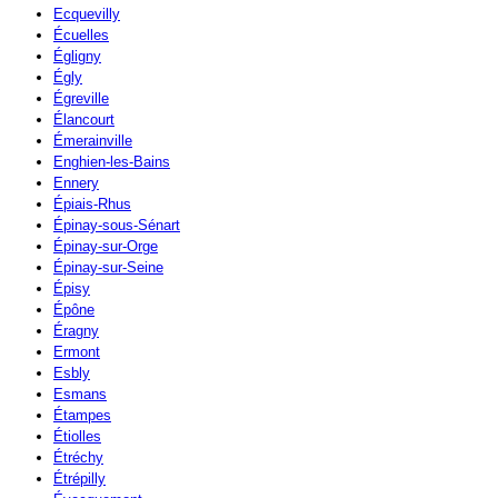
Ecquevilly
Écuelles
Égligny
Égly
Égreville
Élancourt
Émerainville
Enghien-les-Bains
Ennery
Épiais-Rhus
Épinay-sous-Sénart
Épinay-sur-Orge
Épinay-sur-Seine
Épisy
Épône
Éragny
Ermont
Esbly
Esmans
Étampes
Étiolles
Étréchy
Étrépilly