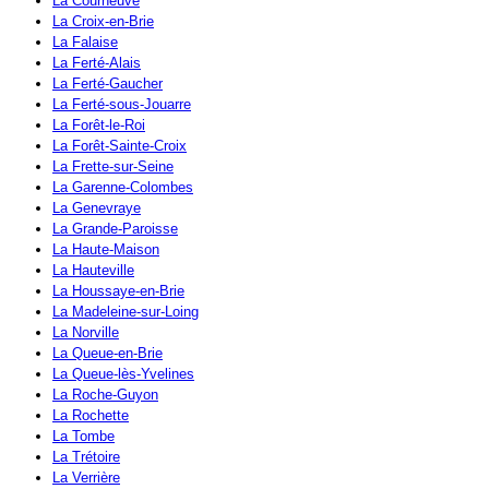
La Courneuve
La Croix-en-Brie
La Falaise
La Ferté-Alais
La Ferté-Gaucher
La Ferté-sous-Jouarre
La Forêt-le-Roi
La Forêt-Sainte-Croix
La Frette-sur-Seine
La Garenne-Colombes
La Genevraye
La Grande-Paroisse
La Haute-Maison
La Hauteville
La Houssaye-en-Brie
La Madeleine-sur-Loing
La Norville
La Queue-en-Brie
La Queue-lès-Yvelines
La Roche-Guyon
La Rochette
La Tombe
La Trétoire
La Verrière