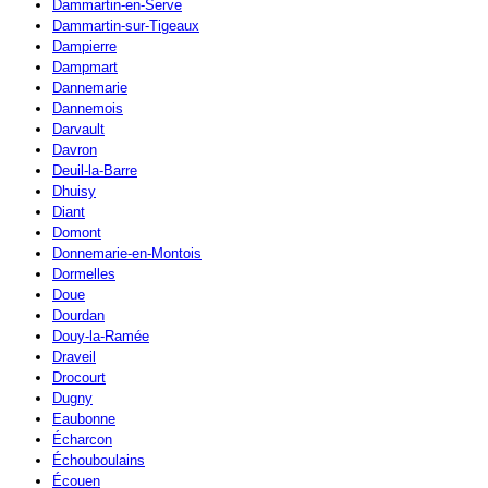
Dammartin-en-Serve
Dammartin-sur-Tigeaux
Dampierre
Dampmart
Dannemarie
Dannemois
Darvault
Davron
Deuil-la-Barre
Dhuisy
Diant
Domont
Donnemarie-en-Montois
Dormelles
Doue
Dourdan
Douy-la-Ramée
Draveil
Drocourt
Dugny
Eaubonne
Écharcon
Échouboulains
Écouen