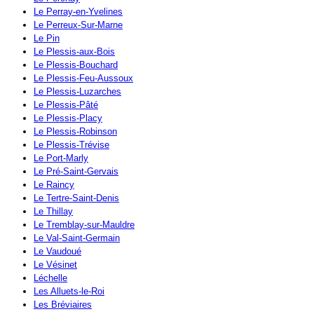
Le Perray-en-Yvelines
Le Perreux-Sur-Marne
Le Pin
Le Plessis-aux-Bois
Le Plessis-Bouchard
Le Plessis-Feu-Aussoux
Le Plessis-Luzarches
Le Plessis-Pâté
Le Plessis-Placy
Le Plessis-Robinson
Le Plessis-Trévise
Le Port-Marly
Le Pré-Saint-Gervais
Le Raincy
Le Tertre-Saint-Denis
Le Thillay
Le Tremblay-sur-Mauldre
Le Val-Saint-Germain
Le Vaudoué
Le Vésinet
Léchelle
Les Alluets-le-Roi
Les Bréviaires