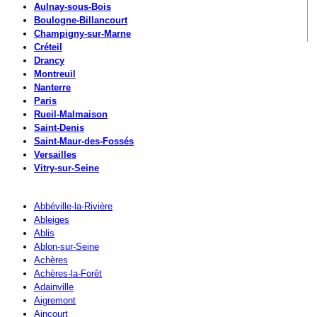
Aulnay-sous-Bois
Boulogne-Billancourt
Champigny-sur-Marne
Créteil
Drancy
Montreuil
Nanterre
Paris
Rueil-Malmaison
Saint-Denis
Saint-Maur-des-Fossés
Versailles
Vitry-sur-Seine
Abbéville-la-Rivière
Ableiges
Ablis
Ablon-sur-Seine
Achères
Achères-la-Forêt
Adainville
Aigremont
Aincourt