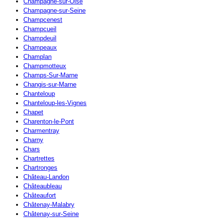
Champagne-sur-Oise
Champagne-sur-Seine
Champcenest
Champcueil
Champdeuil
Champeaux
Champlan
Champmotteux
Champs-Sur-Marne
Changis-sur-Marne
Chanteloup
Chanteloup-les-Vignes
Chapet
Charenton-le-Pont
Charmentray
Charny
Chars
Chartrettes
Chartronges
Château-Landon
Châteaubleau
Châteaufort
Châtenay-Malabry
Châtenay-sur-Seine