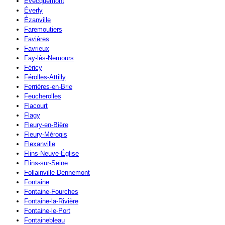
Évecquemont
Éverly
Ézanville
Faremoutiers
Favières
Favrieux
Fay-lès-Nemours
Féricy
Férolles-Attilly
Ferrières-en-Brie
Feucherolles
Flacourt
Flagy
Fleury-en-Bière
Fleury-Mérogis
Flexanville
Flins-Neuve-Église
Flins-sur-Seine
Follainville-Dennemont
Fontaine
Fontaine-Fourches
Fontaine-la-Rivière
Fontaine-le-Port
Fontainebleau