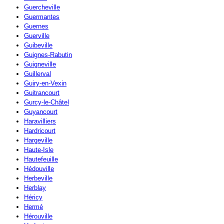
Guercheville
Guermantes
Guernes
Guerville
Guibeville
Guignes-Rabutin
Guigneville
Guillerval
Guiry-en-Vexin
Guitrancourt
Gurcy-le-Châtel
Guyancourt
Haravilliers
Hardricourt
Hargeville
Haute-Isle
Hautefeuille
Hédouville
Herbeville
Herblay
Héricy
Hermé
Hérouville