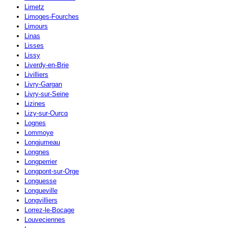
Limetz
Limoges-Fourches
Limours
Linas
Lisses
Lissy
Liverdy-en-Brie
Livilliers
Livry-Gargan
Livry-sur-Seine
Lizines
Lizy-sur-Ourcq
Lognes
Lommoye
Longjumeau
Longnes
Longperrier
Longpont-sur-Orge
Longuesse
Longueville
Longvilliers
Lorrez-le-Bocage
Louveciennes