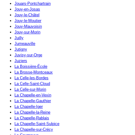
Jouars-Pontchartrain
Jouy-en-Josas
Jouy-le-Châtel
Jouy-le-Moutier
Jouy-Mauvoisin
Jouy-sur-Morin
Juilly
Jumeauville
Jutigny
Juvisy-sur-Orge
Juziers
La Boissière-École
La Brosse-Montceaux
La Celle-les-Bordes
La Celle-Saint-Cloud
La Celle-sur-Morin
La Chapelle-en-Vexin
La Chapelle-Gauthier
La Chapelle-Iger
La Chapelle-la-Reine
La Chapelle-Rablais
La Chapelle-Saint-Sulpice
La Chapelle-sur-Crécy