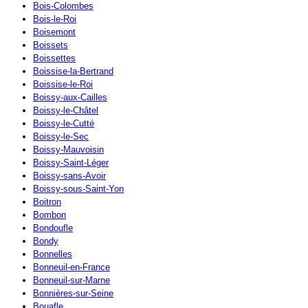
Bois-Colombes
Bois-le-Roi
Boisemont
Boissets
Boissettes
Boissise-la-Bertrand
Boissise-le-Roi
Boissy-aux-Cailles
Boissy-le-Châtel
Boissy-le-Cutté
Boissy-le-Sec
Boissy-Mauvoisin
Boissy-Saint-Léger
Boissy-sans-Avoir
Boissy-sous-Saint-Yon
Boitron
Bombon
Bondoufle
Bondy
Bonnelles
Bonneuil-en-France
Bonneuil-sur-Marne
Bonnières-sur-Seine
Bouafle