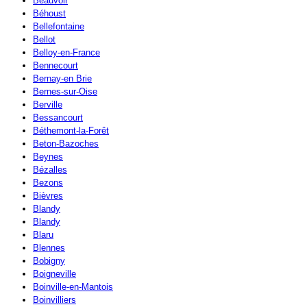
Beauvoir
Béhoust
Bellefontaine
Bellot
Belloy-en-France
Bennecourt
Bernay-en Brie
Bernes-sur-Oise
Berville
Bessancourt
Béthemont-la-Forêt
Beton-Bazoches
Beynes
Bézalles
Bezons
Bièvres
Blandy
Blandy
Blaru
Blennes
Bobigny
Boigneville
Boinville-en-Mantois
Boinvilliers