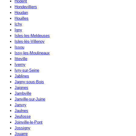
Hodent
Hondevilliers
Houdan
Houilles
Ichy
Igny
Isles-les-Meldeuses
Isles-lès-Villenoy
Issou
Issy-les-Moulineaux
Itteville
Iverny
Ivry-sur-Seine
Jablines
Jagny-sous-Bois
Jaignes
Jambville
Janville-sur-Juine
Janvry
Jaulnes
Jeufosse
Joinville-le-Pont
Jossigny
Jouarre