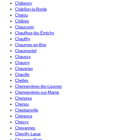
Châtenoy
Châtillon-la-Borde
Chatou
Châtres
Chauconin
Chauffour-lès-Étréchy
Chauffry
Chaumes-en-Brie
Chaumontel
Chaussy
Chauvry
Chavenay
Chaville
Chelles
Chennevières-lès-Louvres
Chennevières-sur-Marne
Chenoise
Chenou
Cheptainville
Chérence
Chessy
Chevannes
Chevilly-Larue
Chevrainvilliers