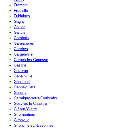
Fromont
Frouville
Fublaines
Gagny
Gaillon
Galluis
Gambais
Garancières
Garches
Gargenville
Garges-lès-Gonesse
Gastins
Gazeran
Génainville
Génicourt
Gennevilliers
Gentilly
Germigny-sous-Coulombs
Gesvres-le-Chapitre
Gif-sur-Yvette
Giremoutiers
Gironville
Gironville-sur-Essonnes