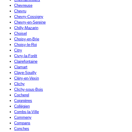
Chevreuse
Chevru
Chevry-Cossigny
Chevry-en-Sereine
Chilly-Mazarin
Choisel
Choisy-en-Brie
Choisy-le-Roi
Citry
Civry-la-Forêt
Clairefontaine
Clamart
Claye-Souilly
Cléry-en-Vexin
Clichy
Clichy-sous-Bois
Cocherel
Coignières
Collégien
Combs-la-Ville
Commeny
Compans
Conches