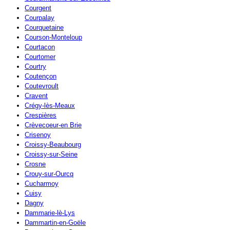
Courgent
Courpalay
Courquetaine
Courson-Monteloup
Courtacon
Courtomer
Courtry
Coutençon
Coutevroult
Cravent
Crégy-lès-Meaux
Crespières
Crèvecoeur-en Brie
Crisenoy
Croissy-Beaubourg
Croissy-sur-Seine
Crosne
Crouy-sur-Ourcq
Cucharmoy
Cuisy
Dagny
Dammarie-lè-Lys
Dammartin-en-Goële