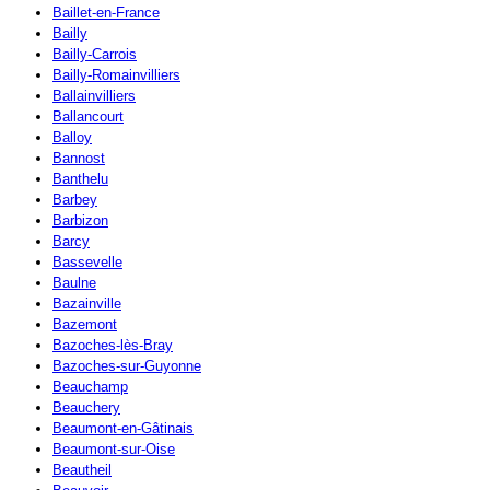
Baillet-en-France
Bailly
Bailly-Carrois
Bailly-Romainvilliers
Ballainvilliers
Ballancourt
Balloy
Bannost
Banthelu
Barbey
Barbizon
Barcy
Bassevelle
Baulne
Bazainville
Bazemont
Bazoches-lès-Bray
Bazoches-sur-Guyonne
Beauchamp
Beauchery
Beaumont-en-Gâtinais
Beaumont-sur-Oise
Beautheil