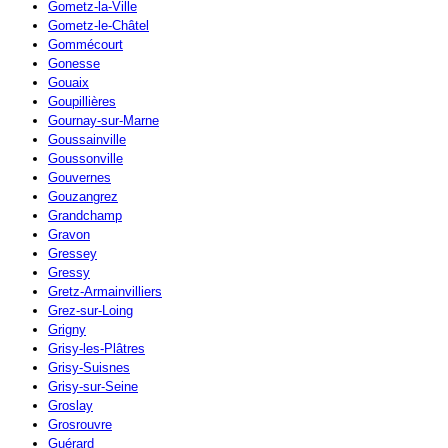
Gometz-la-Ville
Gometz-le-Châtel
Gommécourt
Gonesse
Gouaix
Goupillières
Gournay-sur-Marne
Goussainville
Goussonville
Gouvernes
Gouzangrez
Grandchamp
Gravon
Gressey
Gressy
Gretz-Armainvilliers
Grez-sur-Loing
Grigny
Grisy-les-Plâtres
Grisy-Suisnes
Grisy-sur-Seine
Groslay
Grosrouvre
Guérard