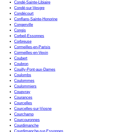
Condé-Sainte-Libiaire
Condé-sur-Vesgre
Condécourt
Conflans-Sainte-Honorine
Congerville
Congis
Corbeil-Essonnes
Corbreuse
Cormeilles-en-Parisis
Cormeilles-en-Vexin
Coubert
Coubron
Couilly-Pont-aux-Dames
Coulombs
Coulommes
Coulommiers
Coupvray
Courances
Courcelles
Courcelles-sur-Viosne
Courchamp
Courcouronnes
Courdimanche
Courdimanche-sur-Essonnes