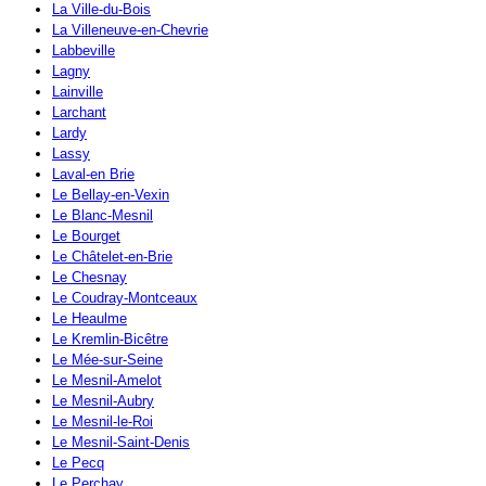
La Ville-du-Bois
La Villeneuve-en-Chevrie
Labbeville
Lagny
Lainville
Larchant
Lardy
Lassy
Laval-en Brie
Le Bellay-en-Vexin
Le Blanc-Mesnil
Le Bourget
Le Châtelet-en-Brie
Le Chesnay
Le Coudray-Montceaux
Le Heaulme
Le Kremlin-Bicêtre
Le Mée-sur-Seine
Le Mesnil-Amelot
Le Mesnil-Aubry
Le Mesnil-le-Roi
Le Mesnil-Saint-Denis
Le Pecq
Le Perchay