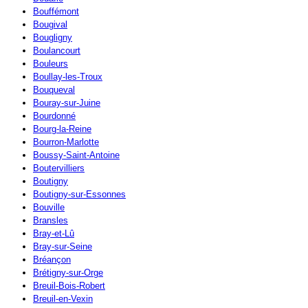
Bouffémont
Bougival
Bougligny
Boulancourt
Bouleurs
Boullay-les-Troux
Bouqueval
Bouray-sur-Juine
Bourdonné
Bourg-la-Reine
Bourron-Marlotte
Boussy-Saint-Antoine
Boutervilliers
Boutigny
Boutigny-sur-Essonnes
Bouville
Bransles
Bray-et-Lû
Bray-sur-Seine
Bréançon
Brétigny-sur-Orge
Breuil-Bois-Robert
Breuil-en-Vexin