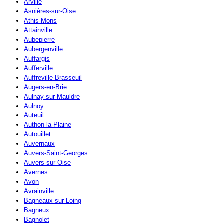
Arville
Asnières-sur-Oise
Athis-Mons
Attainville
Aubepierre
Aubergenville
Auffargis
Aufferville
Auffreville-Brasseuil
Augers-en-Brie
Aulnay-sur-Mauldre
Aulnoy
Auteuil
Authon-la-Plaine
Autouillet
Auvernaux
Auvers-Saint-Georges
Auvers-sur-Oise
Avernes
Avon
Avrainville
Bagneaux-sur-Loing
Bagneux
Bagnolet