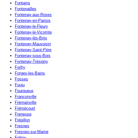
Fontains
Fontenailles
Fontenay-aux-Roses
Fontenay-en-Parisis
Fontenay-le-Fleury
Fontenay-le-Vicomte
Fontenay-lès-Briis
Fontenay-Mauvoisin
Fontenay-Saint-Père
Fontenay-sous-Bois
Fontenay-Trésigny
Forfry
Forges-les-Bains
Fosses
Fouju
Fourqueux
Franconville
Frémainville
Frémécourt
Freneuse
Frépillon
Fresnes
Fresnes-sur-Marne
Frétoy