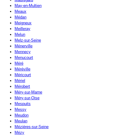
May-en-Multien
Meaux
Médan
Meigneux
Meilleray
Melun
Melz-sur-Seine
Ménerville
Mennecy
Menucourt
Méré
Méréville
Méricourt
Mériel
Mérobert
Méry-sur-Marne
Méry-sur-Oise
Mespuits
Messy
Meudon
Meulan
Mézières-sur-Seine
Mézy