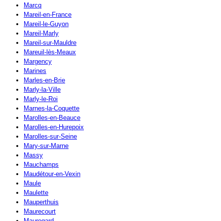
Marcq
Mareil-en-France
Mareil-le-Guyon
Mareil-Marly
Mareil-sur-Mauldre
Mareuil-lès-Meaux
Margency
Marines
Marles-en-Brie
Marly-la-Ville
Marly-le-Roi
Marnes-la-Coquette
Marolles-en-Beauce
Marolles-en-Hurepoix
Marolles-sur-Seine
Mary-sur-Marne
Massy
Mauchamps
Maudétour-en-Vexin
Maule
Maulette
Mauperthuis
Maurecourt
Mauregard