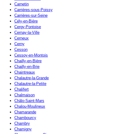
Carnetin
Carrières-sous-Poissy
Carrières-sur-Seine
Cély-en-Bière
Cergy-Pontoise
Cernay-la-Ville
Cerneux
Cerny
Cesson
Cessoy-en-Montois
Chailly-en-Bière
Chailly-en-Brie
Chaintreaux
Chalautre-la-Grande
Chalautre-la-Petite
Chalifert
Chalmaison
Châlo-Saint-Mars
Chalou-Moulineux
Chamarande
Chambourcy
Chambry
Chamigny