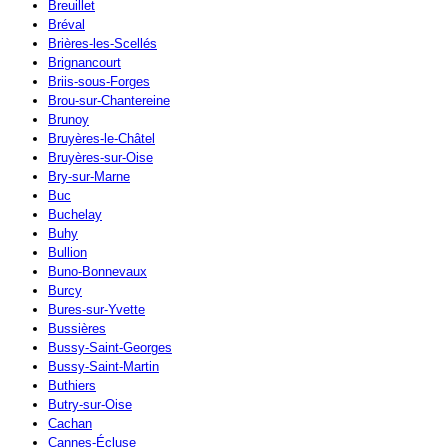
Breuillet
Bréval
Brières-les-Scellés
Brignancourt
Briis-sous-Forges
Brou-sur-Chantereine
Brunoy
Bruyères-le-Châtel
Bruyères-sur-Oise
Bry-sur-Marne
Buc
Buchelay
Buhy
Bullion
Buno-Bonnevaux
Burcy
Bures-sur-Yvette
Bussières
Bussy-Saint-Georges
Bussy-Saint-Martin
Buthiers
Butry-sur-Oise
Cachan
Cannes-Écluse