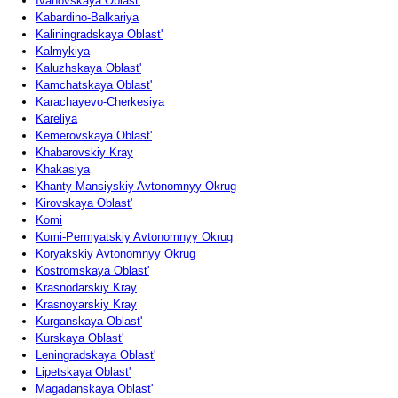
Ivanovskaya Oblast'
Kabardino-Balkariya
Kaliningradskaya Oblast'
Kalmykiya
Kaluzhskaya Oblast'
Kamchatskaya Oblast'
Karachayevo-Cherkesiya
Kareliya
Kemerovskaya Oblast'
Khabarovskiy Kray
Khakasiya
Khanty-Mansiyskiy Avtonomnyy Okrug
Kirovskaya Oblast'
Komi
Komi-Permyatskiy Avtonomnyy Okrug
Koryakskiy Avtonomnyy Okrug
Kostromskaya Oblast'
Krasnodarskiy Kray
Krasnoyarskiy Kray
Kurganskaya Oblast'
Kurskaya Oblast'
Leningradskaya Oblast'
Lipetskaya Oblast'
Magadanskaya Oblast'