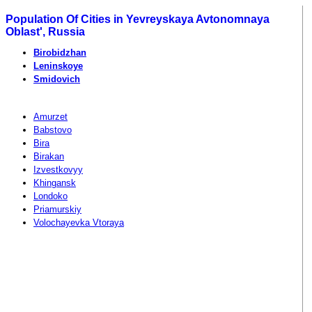
Population Of Cities in Yevreyskaya Avtonomnaya
Oblast', Russia
Birobidzhan
Leninskoye
Smidovich
Amurzet
Babstovo
Bira
Birakan
Izvestkovyy
Khingansk
Londoko
Priamurskiy
Volochayevka Vtoraya