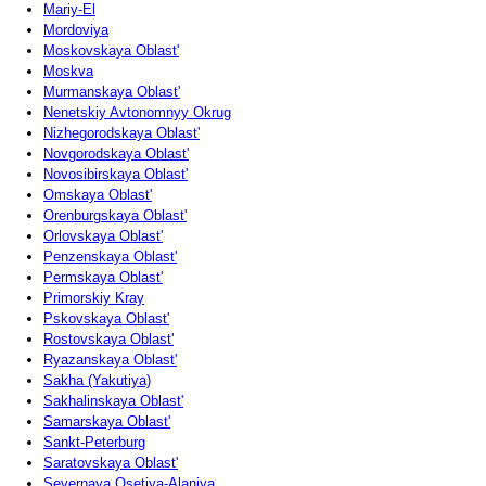
Mariy-El
Mordoviya
Moskovskaya Oblast'
Moskva
Murmanskaya Oblast'
Nenetskiy Avtonomnyy Okrug
Nizhegorodskaya Oblast'
Novgorodskaya Oblast'
Novosibirskaya Oblast'
Omskaya Oblast'
Orenburgskaya Oblast'
Orlovskaya Oblast'
Penzenskaya Oblast'
Permskaya Oblast'
Primorskiy Kray
Pskovskaya Oblast'
Rostovskaya Oblast'
Ryazanskaya Oblast'
Sakha (Yakutiya)
Sakhalinskaya Oblast'
Samarskaya Oblast'
Sankt-Peterburg
Saratovskaya Oblast'
Severnaya Osetiya-Alaniya