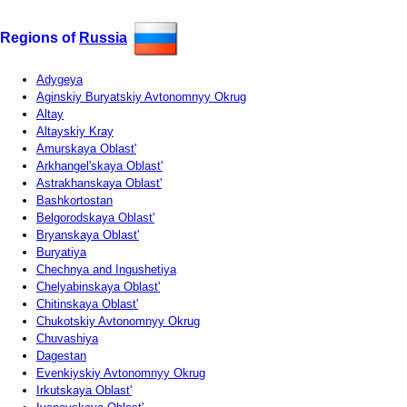
Regions of
Russia
Adygeya
Aginskiy Buryatskiy Avtonomnyy Okrug
Altay
Altayskiy Kray
Amurskaya Oblast'
Arkhangel'skaya Oblast'
Astrakhanskaya Oblast'
Bashkortostan
Belgorodskaya Oblast'
Bryanskaya Oblast'
Buryatiya
Chechnya and Ingushetiya
Chelyabinskaya Oblast'
Chitinskaya Oblast'
Chukotskiy Avtonomnyy Okrug
Chuvashiya
Dagestan
Evenkiyskiy Avtonomnyy Okrug
Irkutskaya Oblast'