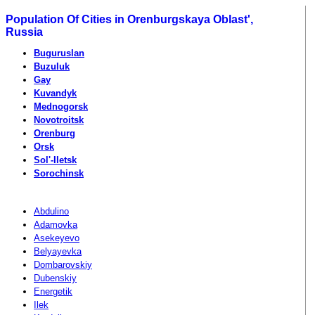
Population Of Cities in Orenburgskaya Oblast',
Russia
Buguruslan
Buzuluk
Gay
Kuvandyk
Mednogorsk
Novotroitsk
Orenburg
Orsk
Sol'-Iletsk
Sorochinsk
Abdulino
Adamovka
Asekeyevo
Belyayevka
Dombarovskiy
Dubenskiy
Energetik
Ilek