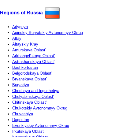
Regions of
Russia
Adygeya
Aginskiy Buryatskiy Avtonomnyy Okrug
Altay
Altayskiy Kray
Amurskaya Oblast'
Arkhangel'skaya Oblast'
Astrakhanskaya Oblast'
Bashkortostan
Belgorodskaya Oblast'
Bryanskaya Oblast'
Buryatiya
Chechnya and Ingushetiya
Chelyabinskaya Oblast'
Chitinskaya Oblast'
Chukotskiy Avtonomnyy Okrug
Chuvashiya
Dagestan
Evenkiyskiy Avtonomnyy Okrug
Irkutskaya Oblast'