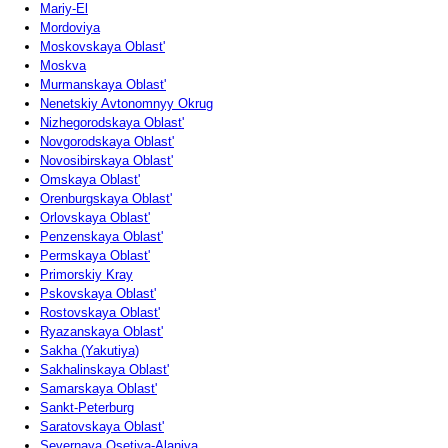
Mariy-El
Mordoviya
Moskovskaya Oblast'
Moskva
Murmanskaya Oblast'
Nenetskiy Avtonomnyy Okrug
Nizhegorodskaya Oblast'
Novgorodskaya Oblast'
Novosibirskaya Oblast'
Omskaya Oblast'
Orenburgskaya Oblast'
Orlovskaya Oblast'
Penzenskaya Oblast'
Permskaya Oblast'
Primorskiy Kray
Pskovskaya Oblast'
Rostovskaya Oblast'
Ryazanskaya Oblast'
Sakha (Yakutiya)
Sakhalinskaya Oblast'
Samarskaya Oblast'
Sankt-Peterburg
Saratovskaya Oblast'
Severnaya Osetiya-Alaniya