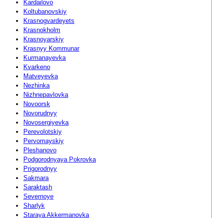
Kardailovo
Koltubanovskiy
Krasnogvardeyets
Krasnokholm
Krasnoyarskiy
Krasnyy Kommunar
Kurmanayevka
Kvarkeno
Matveyevka
Nezhinka
Nizhnepavlovka
Novoorsk
Novorudnyy
Novosergiyevka
Perevolotskiy
Pervomayskiy
Pleshanovo
Podgorodnyaya Pokrovka
Prigorodnyy
Sakmara
Saraktash
Severnoye
Sharlyk
Staraya Akkermanovka