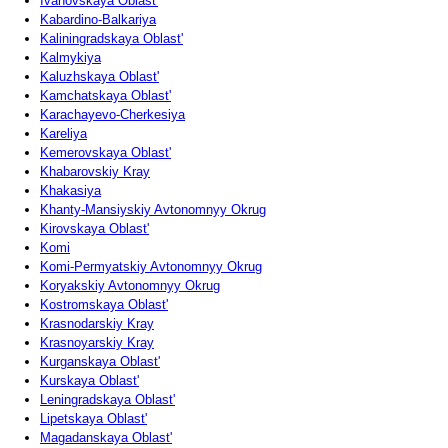
Ivanovskaya Oblast'
Kabardino-Balkariya
Kaliningradskaya Oblast'
Kalmykiya
Kaluzhskaya Oblast'
Kamchatskaya Oblast'
Karachayevo-Cherkesiya
Kareliya
Kemerovskaya Oblast'
Khabarovskiy Kray
Khakasiya
Khanty-Mansiyskiy Avtonomnyy Okrug
Kirovskaya Oblast'
Komi
Komi-Permyatskiy Avtonomnyy Okrug
Koryakskiy Avtonomnyy Okrug
Kostromskaya Oblast'
Krasnodarskiy Kray
Krasnoyarskiy Kray
Kurganskaya Oblast'
Kurskaya Oblast'
Leningradskaya Oblast'
Lipetskaya Oblast'
Magadanskaya Oblast'