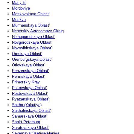
Mariy-El
Mordoviya
Moskovskaya Oblast'
Moskva
Murmanskaya Oblast'
Nenetskiy Avtonomnyy Okrug
Nizhegorodskaya Oblast'
Novgorodskaya Oblast'
Novosibirskaya Oblast'
Omskaya Oblast'
Orenburgskaya Oblast'
Orlovskaya Oblast'
Penzenskaya Oblast'
Permskaya Oblast'
Primorskiy Kray
Pskovskaya Oblast'
Rostovskaya Oblast'
Ryazanskaya Oblast'
Sakha (Yakutiya)
Sakhalinskaya Oblast'
Samarskaya Oblast'
Sankt-Peterburg
Saratovskaya Oblast'
Severnaya Osetiya-Alaniya