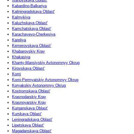
Ivanovskaya Oblast'
Kabardino-Balkariya
Kaliningradskaya Oblast'
Kalmykiya
Kaluzhskaya Oblast'
Kamchatskaya Oblast'
Karachayevo-Cherkesiya
Kareliya
Kemerovskaya Oblast'
Khabarovskiy Kray
Khakasiya
Khanty-Mansiyskiy Avtonomnyy Okrug
Kirovskaya Oblast'
Komi
Komi-Permyatskiy Avtonomnyy Okrug
Koryakskiy Avtonomnyy Okrug
Kostromskaya Oblast'
Krasnodarskiy Kray
Krasnoyarskiy Kray
Kurganskaya Oblast'
Kurskaya Oblast'
Leningradskaya Oblast'
Lipetskaya Oblast'
Magadanskaya Oblast'