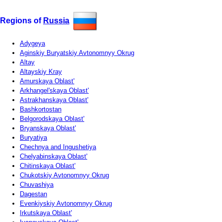
Regions of
Russia
Adygeya
Aginskiy Buryatskiy Avtonomnyy Okrug
Altay
Altayskiy Kray
Amurskaya Oblast'
Arkhangel'skaya Oblast'
Astrakhanskaya Oblast'
Bashkortostan
Belgorodskaya Oblast'
Bryanskaya Oblast'
Buryatiya
Chechnya and Ingushetiya
Chelyabinskaya Oblast'
Chitinskaya Oblast'
Chukotskiy Avtonomnyy Okrug
Chuvashiya
Dagestan
Evenkiyskiy Avtonomnyy Okrug
Irkutskaya Oblast'