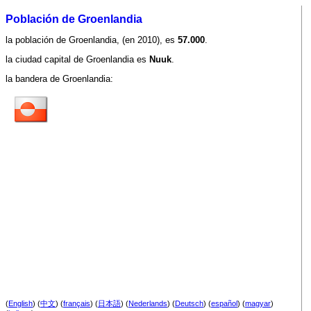
Población de Groenlandia
la población de Groenlandia, (en 2010), es
57.000
.
la ciudad capital de Groenlandia es
Nuuk
.
la bandera de Groenlandia:
(
English
) (
中文
) (
français
) (
日本語
) (
Nederlands
) (
Deutsch
) (
español
) (
magyar
)