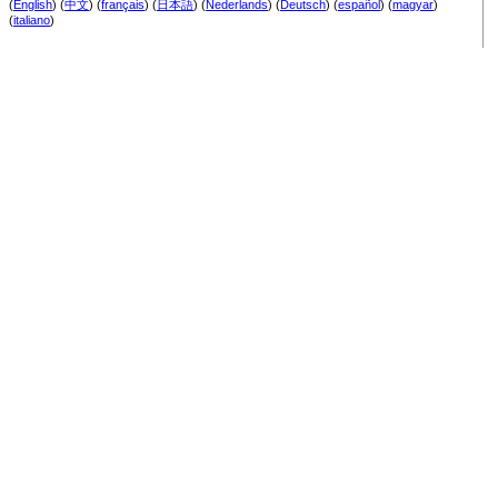
(
English
) (
中文
) (
français
) (
日本語
) (
Nederlands
) (
Deutsch
) (
español
) (
magyar
)
(
italiano
)