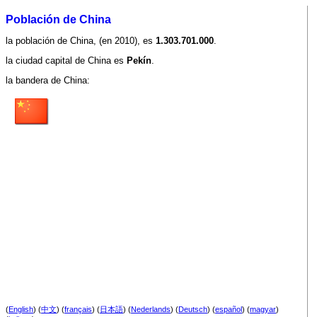
Población de China
la población de China, (en 2010), es
1.303.701.000
.
la ciudad capital de China es
Pekín
.
la bandera de China:
(
English
) (
中文
) (
français
) (
日本語
) (
Nederlands
) (
Deutsch
) (
español
) (
magyar
)